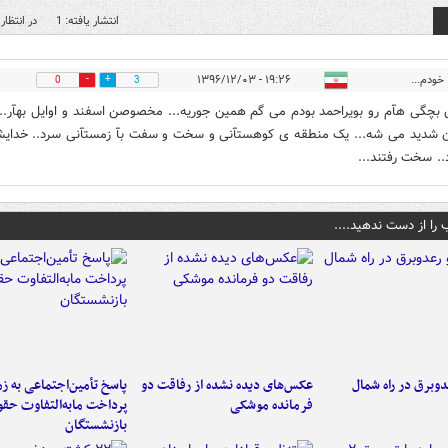
انتشار یافته: 1
در انتظار 
خودم...
۱۹:۲۶ - ۱۳۹۶/۱۲/۰۳
0
3
 بچگی هآم رو بویراحمد بودم می گم همین جوریه... مخصوصن اسفند و اوایل بهآر..
ن شدید می شه... یک منطقه ی کوهستآنی و سخت و سفت بآ زمستآنی سرد.. خدایش
د.. سخت رفتند...
 را از دست ندهید....
دوبرق در راه شمال
عکس‌های دیده نشده از رفاقت دو
پاسخ تأمین‌اجتماعی به ز
فرمانده‌ موشکی
پرداخت مابه‌التفاوت حق
بازنشستگان