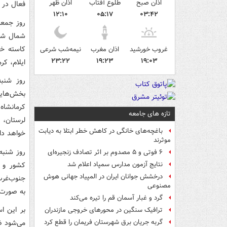
اذان صبح
طلوع آفتاب
اذان ظهر
فعال در ش
۱۲:۱۰
۰۵:۱۷
۰۳:۴۲
روز جمعه
شمال شرق
کاسته خو
غروب خورشید
اذان مغرب
نیمه‌شب شرعی
۲۳:۲۲
۱۹:۲۳
۱۹:۰۳
ایلام، ک
روز شنبه
بخش‌هایی
کرمانشاه
تازه های جامعه
لرستان، 
باغچه‌های خانگی در کاهش خطر ابتلا به دیابت
خواهد د
موثرند
روز شنبه
۶ فوتی و ۵ مصدوم بر اثر تصادف زنجیره‌ای
کشور و د
نتایج آزمون مدارس سمپاد اعلام شد
درخشش جوانان ایران در المپیاد جهانی هوش
جنوب‌غرب
مصنوعی
به صورت 
گرد و غبار آسمان قم را تیره می‌کند
بر این ا
ترافیک سنگین در محورهای خروجی مازندران
می‌شود ض
گربه جریان برق شهرستان فریمان را قطع کرد