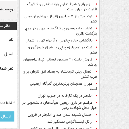
مهاجرانی: شرط تداوم یارانه نقدی و کالابرگ
برچسب‌ها
اقامت در ایران است
تردد بیش از ۵ میلیون زائر از مرزهای اربعینی
کشور
نظر شم
تخلیه ۸۰ درصدی پارکینگ‌های مهران در موج
بازگشت زائران
نام
بازگشایی جاده چالوس و آزادراه تهران–شمال
ثبت دو زمین‌لرزه پیاپی در شرق هرمزگان و
قشم
ایمیل
فروش بلیت ۲۱ میلیون تومانی تهران_اصفهان
رد شد
نظر شما 
اتصال ریلی کرمانشاه به بغداد افق تازه‌ای برای
غرب کشور
مهران همچنان پرترددترین گذرگاه اربعینی
است
انفجار در یک کارخانه در جنوب تهران
مراسم عزاداری اربعینِ هیأت‌های دانشجویی در
*
لطفا عدد م
جوار محل شهادت رهبر
احتمال شنیده شدن صدای انفجار در قزوین
اراذل اینستاگرامی دستگیر شد
۲ میلیون و ۳۰۰ هزار زائر اربعین به کشور