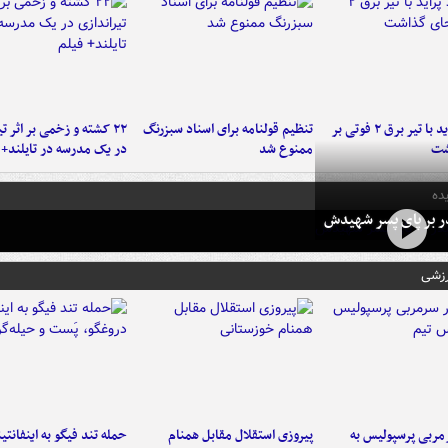
برخورد پراید با تیر برق ۲ فوتی بر
تنظیم قولنامه برای اسناد سبزرنگ
۲۲ کشته و زخمی بر اثر ت
شت
ممنوع شد
در یک مدرسه در تایلند+ 
ده
در بر پای پسر شهیدش
رزشی
ربی پرسپولیس به
پیروزی استقلال مقابل همنام
حمله تند فیگو به اینفانتین