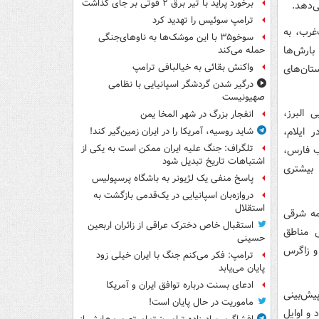
برخورد پراید با تیر برق ۲ فوتی بر جای گذاشت
ی‌دهد.
ترامپ سوئیس را تهدید کرد
غرب، به
سوخو۳۵ با این موشک‌ها به ناوهای‌جنگی
بارش‌ها
حمله می‌کند
واکنش بقائی به خیالبافی ترامپ
تان‌های
درگیر شدن گردشگر اسپانیایی با نظامی
صهیونیست
 البرز،
انفجار بزرگ در شهر المخا یمن
 ایلام،
شاید روسیه، آمریکا را در ایران زمین‌گیر کند!
تلگراف: جنگ علیه ایران ممکن است به یکی از
ب فارس،
اشتباهات تاریخ تبدیل شود
 بیشتری
پاسخ منفی یک لژیونر به باشگاه پرسپولیس
دروازه‌بان اسپانیایی در یک‌قدمی بازگشت به
استقلال
مه شرقی
استقبال خاص دخترک عراقی از زائران اربعین
ی مناطق
حسینی
و زاگرس
ترامپ: فکر می‌کنم جنگ با ایران خیلی زود
پایان می‌یابد
ادعای بسنت درباره توافق ایران و آمریکا
یش‌بینی
ماموریت در حال پایان است!
و اوایل