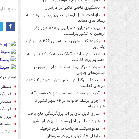
پایان تلخ یک نزاع خانوادگی در دورود
دستگیری قاضی قلابی در مازندران
منبع: فا
بازداشت عامل ارسال تصاویر پرتاب موشک به
رسانه‌های معاند
پورجمشیدیان: ۲ میلیون و ۸۲۸ هزار زائر
اربعین به کشور بازگشتند
رکوردشکنی مهران با جابه‌جایی ۲۶۶ هزار زائر در
یک روز
انفجار در جایگاه CNG صحنه یک کشته و سه
مصدوم برجا گذاشت
جزئیات برگزاری امتحانات نهایی معوق در
استان‌های جنوبی
اخبار مرتب
تصادف مرگبار در محور اهواز–شوش ۲ کشته
بر جای گذاشت
منتظر "
آخرین وضعیت مصدومان شهرک شمس‌آباد
فیلم/ ب
اجرای پزشک خانواده در ۶۴ شهر کشور تا
هشدار ه
شهریورماه
فیلم/ ت
سارق کابل برق بر اثر برق‌گرفتگی جان باخت
پرواز هواپیماهای 
شهادت پلیس اهل سنت بلوچ در ایرانشهر
سامانه 
موتورسیکلت‌ها پشت درِ طرح ترافیک
بارش رحمت الهی 
طوفان ۱۱۵ کیلومتری در سیستان