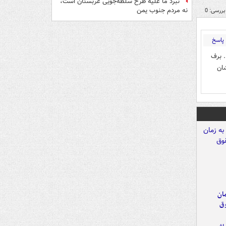
نبرد ما علیه طرح سلطه‌جویی عربستان است،
نه مردم جنوب یمن
بررسی: 0
پاسخ
. برف
ان
مان
وق