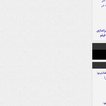
یراندازی
فیلم
و: