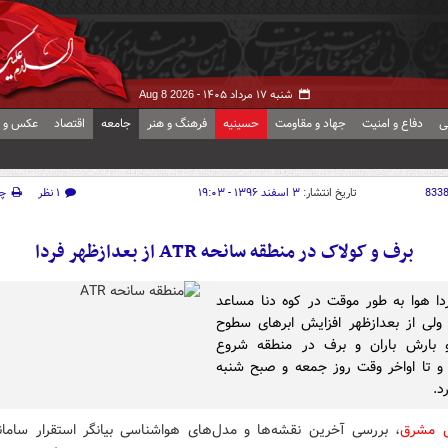
شنبه ۱۷ مرداد ۱۴۰۵ -
Aug 8 2026
ی
دفاع و امنیت
جهاد و مقاومت
حسینیه
فرهنگ و هنر
جامعه
اقتصاد
عکس و ف
833
تاریخ انتشار:
۳ اسفند ۱۳۹۶ - ۱۹:۰۳
۱ نظر
چ
برف و کولاک در منطقه سانحه ATR از بعدازظهر فردا
ا هوا به طور موقت در کوه دنا مساعد
ولی از بعدازظهر افزایش ابرهای سطوح
و بارش باران و برف در منطقه شروع
و تا اواخر وقت روز جمعه و صبح شنبه
د.
ش مشرق
، بررسی آخرین نقشه‌ها و مدل‌های هواشناسی بیانگر استقرار سامان