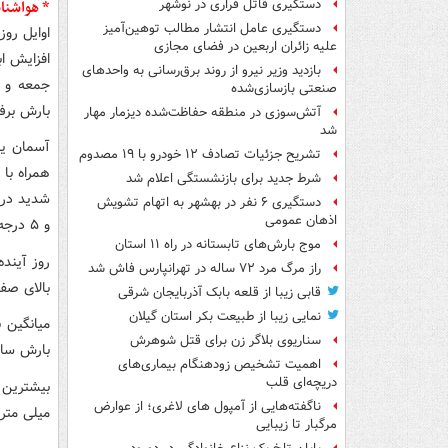
* هواشناس
دستگیری قاتل فراری در نوشهر
دستگیری عامل انتشار مطالب توهین‌آمیز
اوایل روز
علیه زائران اربعین در فضای مجازی
افزایش ا
بازدید وزیر نیرو از روند برق‌رسانی به واحدهای
جمعه و ص
صنعتی بازسازی‌شده
بارش برف
آتش‌سوزی در منطقه حفاظت‌شده دیزمار مهار
شد
آسمان یا
تشریح جزئیات تصادف ۱۲ خودرو با ۱۹ مصدوم
همراه با
شرط جدید برای بازنشستگی اعلام شد
دستگیری ۶ نفر در بهشهر به اتهام تشویش
اذهان عمومی
و ۵ درجه خواهد بود.
موج بارش‌های تابستانه در راه ۱۱ استان
راز مرگ مرد ۷۲ ساله در تهرانپارس فاش شد
بالای صفر
قابی زیبا از قلعه بابک آذربایجان شرقی
نمایی زیبا از طبیعت بکر استان گیلان
سناریوی بلاگر زن برای قتل شوهرش
بارش سا
اهمیت تشخیص زودهنگام بیماری‌های
دریچه‌ای قلب
ناگفته‌هایی از آمپول های لاغری؛ از عوارض
میلی متر
مرگبار تا زیبایی