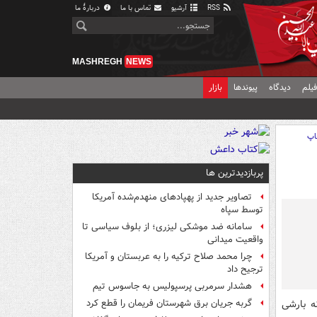
RSS
آرشیو
تماس با ما
دربارهٔ ما
MASHREGH
NEWS
یلم
دیدگاه
پیوندها
بازار
اپ
پربازدیدترین ها
تصاویر جدید از پهپادهای منهدم‌شده آمریکا
توسط سپاه
سامانه ضد موشکی لیزری؛ از بلوف سیاسی تا
واقعیت میدانی
چرا محمد صلاح ترکیه را به عربستان و آمریکا
ترجیح داد
هشدار سرمربی پرسپولیس به جاسوس تیم
ه بارشی
گربه جریان برق شهرستان فریمان را قطع کرد