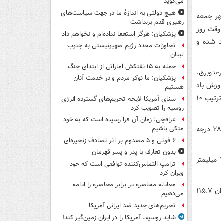
می‌گوید
هیچ دولتی به اندازۀ ما در جهت سیاست‌های
ظهر جمعه
رهبری قدم برنداشت
وقت روز
پزشکیان: هرگز استعفا نداده‌ام و نخواهم داد
د شده و
تجاوزات مجدد رژیم صهیونیستی به جنوب
لبنان
حمله به ۱۵ نفتکش‌ اماراتی از ابتدای جنگ
عدوبرق،
پزشکیان: ما نوکر مردم و در خدمت آنان
وزش باد
هستیم
شدید در برخی ساعات خواهیم بود؛ بیشینه و کمینه دما طی دو روز آینده در یاسوج به ترتیب ۱۰
سنای آمریکا لایحه تحریم‌های گسترده انرژی
روسیه را تصویب کرد
عراقچی: زمان آن فرا رسیده است که به خود
روز آینده اردبیل با کمینه دمای ۲ درجه زیر صفر سردترین و بندرعباس با بیشینه دمای ۲۸ درجه
متکی باشیم
۶ فوتی و ۵ مصدوم بر اثر تصادف زنجیره‌ای
بدون تعارف با پدر و پسر قهرمان
میانگین بارندگی کل کشور از ابتدای سال زراعی تا روز سیزدهم بهمن ماه امسال ۴۳.۶ میلیمتر
ترامپ التماس‌کننده توافقی است که خود
ویران کرد
معادله محاصره در برابر محاصره را ادامه
بیشترین میزان بارش در هفته نوزدهم متعلق به منطقه لاهیجان در استان گیلان به میزان ۱۱۵.۷
می‌دهیم
تحریم‌های جدید ضد ایرانی آمریکا
شاید روسیه، آمریکا را در ایران زمین‌گیر کند!