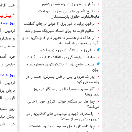
رگبار و رعدوبرق در راه شمال کشور
شب افزایش ب
پاسخ تأمین‌اجتماعی به زمان پرداخت
* پیش‌بی
مابه‌التفاوت حقوق بازنشستگان
روز جمعه مور
برخورد پراید با تیر برق ۲ فوتی بر جای گذاشت
اردبیل، ‌
تنظیم قولنامه برای اسناد سبزرنگ ممنوع شد
و بختیاری
از حذف نام همسر تا تغییر نام خانوادگی؛ اما و
اگرهای تعویض شناسنامه
سمنان، ب
نمایی زیبا از تنگه کریان جزیره قشم
فردا آسم
حادثه غرق‌شدگی در طاقانک ۲ قربانی گرفت
جنوبی و 
مسجد جامع یزد، از باشکوه‌ترین معماری‌های
ایران
روز شنبه مور
پدر شاهرودی پس از قتل پسرش، جسد را در
چاه مخفی کرد
اردبیل، 
آثار مخرب مصرف الکل و سیگار در بروز
بارش برف
بیماری‌ها
قزوین، ال
چرا مغز در هنگام خواب، انرژی خود را خالی
می‌کند؟
روز شنبه
آیا مصرف قهوه و نوشیدنی‌های کافئین‌دار در
پیش بینی
دوران بارداری مجاز است؟
در استان‌
چرا تابستان فصل محبوب میکروب‌هاست؟