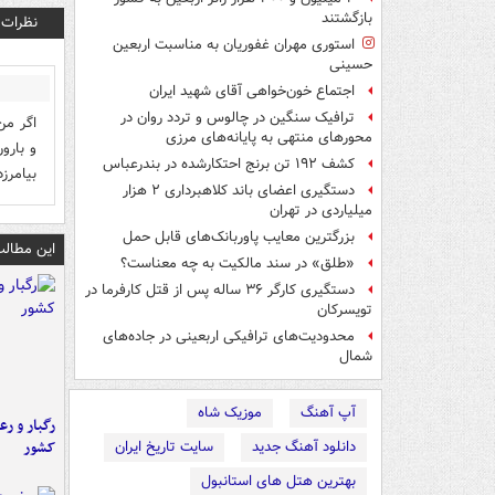
بازگشتند
نظرات
استوری مهران غفوریان به مناسبت اربعین
حسینی
اجتماع خون‌خواهی آقای شهید ایران
ترافیک سنگین در چالوس و تردد روان در
اگر من
محورهای منتهی به پایانه‌های مرزی
و بارو
کشف ۱۹۲ تن برنج احتکارشده در بندرعباس
بیامرز
دستگیری اعضای باند کلاهبرداری ۲ هزار
میلیاردی در تهران
بزرگترین معایب پاوربانک‌های قابل حمل
این مطالب
«طلق» در سند مالکیت به چه معناست؟
دستگیری کارگر ۳۶ ساله پس از قتل کارفرما در
تویسرکان
محدودیت‌های ترافیکی اربعینی در جاده‌های
شمال‌
آپ آهنگ
موزیک شاه
رگبار و رع
کشور
دانلود آهنگ جدید
سایت تاریخ ایران
بهترین هتل های استانبول