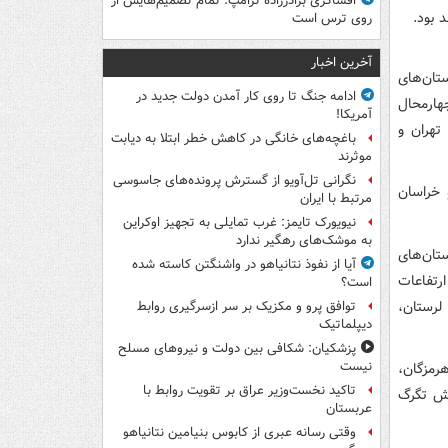
افشاگری برادرزاده ترامپ: تمام تصمیم‌هایش از
روی ترس است
آخرین اخبار
تان‌های
ادامه جنگ تا روی کار آمدن دولت جدید در
چهارمحال
آمریکا!
 تهران و
باغچه‌های خانگی در کاهش خطر ابتلا به دیابت
موثرند
نگرانی تل‌آویو از گسترش پرونده‌های جاسوسی
 خراسان
مرتبط با ایران
نیویورک تایمز: غرب تمایلی به تجهیز اوکراین
به موشک‌های رهگیر ندارد
تان‌های
آیا از نفوذ نتانیاهو در واشنگتن کاسته شده
رتفاعات
است؟
لرستان،
توافق پرو و مکزیک بر سر ازسرگیری روابط
دیپلماتیک
پزشکیان: شکافی بین دولت و نیروهای مسلح
نیست
رمزگان،
تاکید نخست‌وزیر عراق بر تقویت روابط با
رش تگرگ
عربستان
وقتی رسانه عبری از کابوس بنیامین نتانیاهو