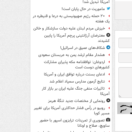
آمریکا تبدیل شد!
ماموریت در حال پایان است!
۲۰ حمله رژیم صهیونیستی به درعا و قنیطره در
یک هفته
خیزش مردم لبنان علیه دولت سازشکار و خائن
معترضان آرژانتینی پرچم آمریکا را پایین
کشیدند
شکاف‌های عمیق در اسرائیل!
هشدار مقام ارشد یمن به عربستان سعودی
اردوغان: توافقنامه مکه پذیرای مشارکت
کشورهای دوست است
ادعای بسنت درباره توافق ایران و آمریکا
نتایج آزمون مدارس سمپاد اعلام شد
تاثیرات منفی جنگ علیه ایران بر بازار کار
آمریکا
رونمایی از مختصات جدید تنگۀ هرمز
روبیو در رأس فشار حداکثری آمریکا برای تغییر
مسیر کوبا
تصویری از تمرینات ترابزون اسپور با حضور
ساویچ، صلاح و اونانا