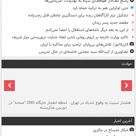
پاسخ معنادار هوافضای سپاه به تهدیدات آمریکایی‌ها
حتی اوکراین هم به ترکیه حمله کرد
تشکیل تیم کارآگاهان زبده برای دستگیری عاملان قتل رجب‌زاده
مقصد جدید پسر زیدان
از این به بعد دیگر نامه‌های استقلال را امضا نمی‌کنم
تاکید وزارت خارجه بر لزوم روشن شدن ابعاد جنایت تروریستی مزار شریف
کاریکاتور/ تلاش‌های بی‌پایان ترامپ برای مذاکره با ایران
تصاویری از آیت‌الله سید مجتبی خامنه‌ای در حال تدریس
حوادث
ای
هشدار نسبت به وفوع تندباد در تهران
لحظه انفجار جایگاه CNG "صحنه" در
دس
دوربین مداربسته
ات
آخرین اخبار
شکار تمساح در مالزی