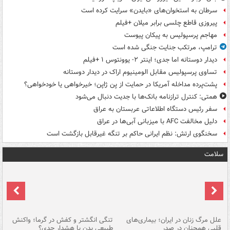
سرطان به استخوان‌های «بایدن» سرایت کرده است
پیروزی قاطع چلسی برابر میلان +فیلم
مهاجم پرسپولیس به پیکان پیوست
ترامپ، مرتکب جنایت جنگی شده است
دیدار دوستانه اما جدی؛ اینتر ۲- یوونتوس ۱ +فیلم
تساوی پرسپولیس مقابل الومینیوم اراک در دیدار دوستانه
پشت‌پرده مداخله آمریکا در حمایت از یِن ژاپن؛ خیرخواهی یا خودخواهی؟
همتی: کنترل ترازنامه بانک‌ها با جدیت دنبال می‌شود
سفر رئیس دستگاه اطلاعاتی عربستان به عراق
دلیل مخالفت AFC با میزبانی آبی‌ها در عراق
سخنگوی ارتش: نظم ایرانی حاکم بر تنگه غیرقابل بازگشت است
سلامت
علل مرگ زنان در ایران؛ بیماری‌های
تنگی انگشتر و کفش در گرما؛ واکنش
اس
قلبی همچنان در صدر
طبیعی بدن یا هشدار جدی؟
پو