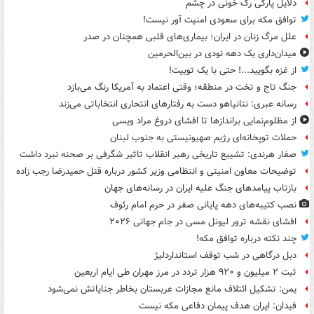
دلایل پارگی رگ خونی در چشم
توافق مکه برای سعودی امنیت آور نیست!
علل مرگ زنان در ایران؛ بیماری‌های قلبی همچنان در صدر
میدان‌داری یک دهه نودی در بین‌الحرمین
از غزه بگویید...! حتی با یک توییت!
جنگ تاج و تخت در منطقه؛ وقتی اعتماد به آمریکا رنگ می‌بازد
رسانه عبری: نتانیاهو دست به رفتارهای انتحاری انتخاباتی می‌زند
از مظلوم‌نمایی براندازها تا افشای دروغ مراد ویسی
حملات توپخانه‌ای رژیم صهیونیستی به جنوب لبنان
صفار هرندی: تشییع تاریخی رهبر انقلاب تاثیر شگرفی بر صحنه نبرد داشت
توضیحات معاون امنیتی و انتظامی وزیر کشور درباره قتل حمیدرضا رجب زاده
بازتاب پیامدهای جنگ علیه ایران در رسانه‌های جهان
نصب کتیبه‌های دهه پایانی صفر در حرم امام رئوف
افشای نقشه ترور لیونل مسی در جام جهانی ۲۰۲۶
چند نکته درباره توافق مکه!
دبل درگاهی در شب توقف استانداردلیژ
ثبت ۲ میلیون و ۹۲۰ هزار تردد در مرز مهران طی ایام اربعین
یمن: تشکیل ائتلاف مانع مجازات عربستان بخاطر جنایاتش نمی‌شود
فیدان: ایران هدف پیمان دفاعی مکه نیست