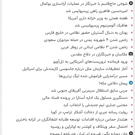
شوخی حاج‌قاسم با خبرنگار در عملیات آزادسازی بوکمال
امیرحسین طاهری راهی پرسپولیس شد
طعنه همتی به وزیر خزانه داری آمریکا
هافبک آلومینیوم پرسپولیسی شد
یونان به دنبال گسترش حضور نظامی در خلیج فارس
زخمی شدن ۴ شهروند یمنی در حمله مزدوران سعودی
زخمی شدن ۳ نظامی لبنانی در زوطر غربی
عکاسان و خبرنگاران در دفاع مقدس
ورود فرمانده تروریست‌های آمریکایی به تل‌آویو
آغاز تحقیقات سازمان ملل درباره جاسوسی کارمندش برای اسرائیل
مسیر درآمدزایی فراموش شده لیگ برتری‌ها
پیمان دفاعی مکه!
مربی سابق استقلال سرمربی آفریقای جنوبی شد
دستگیری مسئول یک اداره آستارا در پرونده فساد مالی
مجتبی جباری تیم جدیدش را انتخاب کرد
روایت رسانه عبری از دخالت آشکار ترامپ در کوبا
هشدار حماس درباره اقدامات توسعه طلبانه اشغالگران در کرانه باختری
احتمال سفر ویتکاف و کوشنر به اوکراین و روسیه
جان دوباره نگین فیروزه ای ایران «دریاچه ارومیه»