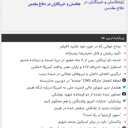
عکاسان و خبرنگاران در دفاع مقدس
پربازدیدترین ها
مداح جوانی که در خون خود غلتید +فیلم
تأیید ربایش و قتل حمیدرضا رجب‌زاده
خدمه ناو لینکلن: پس از ۸ ماه حضور در دریا خسته و درمانده‌ شدیم
استقرار انبوه «دی‌اف‑۱۷» و پایان عصر پدافند آمریکا +عکس
درگیری اعضای داعش و نیروهای جولانی در سیده زینب
لحظه انفجار جایگاه CNG "صحنه" در دوربین مداربسته
هشدار دبیر شورای عالی امنیت ملی به امریکا درباره تنگه هرمز
تصاویر دیده‌ نشده از دو فرمانده شهید موشکی
پزشکیان: جنایات امروز واشنگتن را هم محکوم کنید
جزئیات جدید از نفتکش منفجر شده در هرمز
"سوپر ال‌نینو"در راه است؟
پاکستان: باید در برابر اسرائیل متحد شویم