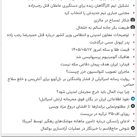
تشکیل تیم کارآگاهان زبده برای دستگیری عاملان قتل رجب‌زاده
مجتبی جباری تیم جدیدش را انتخاب کرد
شکار تمساح در مالزی
طبیعت بکر جاده اسالم به خلخال
توضیحات معاون امنیتی و انتظامی وزیر کشور درباره قتل حمیدرضا رجب زاده
پدر لیونل مسی درگذشت
قیمت طلا و سکه امروز ۱۴۰۵/۰۵/۱۷
هافبک آلومینیوم پرسپولیسی شد
فیدان: ایران هدف پیمان دفاعی مکه نیست
ماجرای تصویب کنوانسیون خزر چیست؟
روایت رسانه اسرائیلی از فشار واشنگتن بر تل‌آویو برای آتش‌بس و خلع سلاح
حماس
چرا بیت المال باید خرج مجرمان امنیتی شود؟
نفوذ اطلاعاتی ایران در یگان فوق محرمانه ارتش اسرائیل!
از مظلوم‌نمایی براندازها تا افشای دروغ مراد ویسی
رویای اف-۳۵ ترکیه در بن‌بست
ادعای زلنسکی درباره تامین ماهانه موشک‌های رهگیر توسط آمریکا
شوخی حاج‌قاسم با خبرنگار در عملیات آزادسازی بوکمال