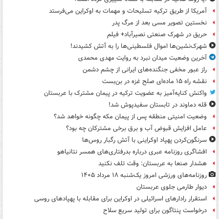
آمریکا از طریق ترکیه تسلیحات و مهمات به اوکراین می‌فرستد
نخستین تصویر مسی بعد از مرگ پدر
حریق در شهرک صنعتی نصیرآباد+ فیلم
شهرک‌نشین‌ها اموال فلسطینی‌ها را به آتش کشیدند!
آخرین وضعیت میدان نبرد به روایت مهدی محمدی
راز عبور مخفی جنگنده‌های ایرانی از چشم دشمن
نقشه راه ۱۵ ماده‌ای صلح غزه در بن‌بست
واکنش کنایه‌آمیز به عضویت ترکیه در پیمان مشترک با عربستان
قله دماوند در تابستان سفیدپوش شد!
وضعیت امنیتی منطقه پس از پیمان مکه چگونه خواهد شد؟
عامل افزایش قبوض آب و برق برخی مشترکان چه بود؟
سرنگون‌کردن پهپاد اوکراینی با آتش رگبار روس‌ها
افشاگری روزنامه عبری درباره بدرفتاری‌های همسر نتانیاهو
هشدار صنعا به عربستان: وقت تلف نکنید
روزنامه‌های ورزشی امروز یک‌شنبه ۱۸ مرداد ۱۴۰۵
دیوار طارمی جلوی عربستان
استقرار رادارهای اسرائیلی در اوکراین برای مقابله با پهپادهای روسی
درخواست پنتاگون برای تولید سریع سلاح