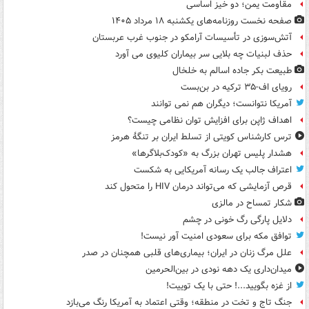
مقاومت یمن؛ دو خیز اساسی
صفحه نخست روزنامه‌های یکشنبه ۱۸ مرداد ۱۴۰۵
آتش‌سوزی در تأسیسات آرامکو در جنوب غرب عربستان
حذف لبنیات چه بلایی سر بیماران کلیوی می آورد
طبیعت بکر جاده اسالم به خلخال
رویای اف-۳۵ ترکیه در بن‌بست
آمریکا نتوانست؛ دیگران هم نمی توانند
اهداف ژاپن برای افزایش توان نظامی چیست؟
ترس کارشناس کویتی از تسلط ایران بر تنگۀ هرمز
هشدار پلیس تهران بزرگ به «کودک‌بلاگرها»
اعتراف جالب یک رسانه آمریکایی به شکست
قرص آزمایشی که می‌تواند درمان HIV را متحول کند
شکار تمساح در مالزی
دلایل پارگی رگ خونی در چشم
توافق مکه برای سعودی امنیت آور نیست!
علل مرگ زنان در ایران؛ بیماری‌های قلبی همچنان در صدر
میدان‌داری یک دهه نودی در بین‌الحرمین
از غزه بگویید...! حتی با یک توییت!
جنگ تاج و تخت در منطقه؛ وقتی اعتماد به آمریکا رنگ می‌بازد