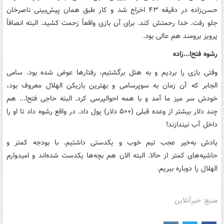
حسن‌زاده در دقیقه ۴۳ اخراج شد و کار طبق همان پیش‌بینی ناصرخان
جلو رفت. خدا رحمتش کند. برای آن بازی واقعاً زحمت کشید. البته انصافاً
پرویز برومند هم عالی بود.
رشوه فتح‌ا...زاده
وقتی بازی را بردیم و به هتل برگشتیم، رفتارها عوض شده بود. سامی
الجابر که آن زمان به سوپرسامی و بهترین بازیکن الهلال معروف بود،
خودش سر میز ما آمد و با همه احوالپرسی کرد. البته حاجی فتح‌ا... هم
چند دلار بیشتر از وعده قبلی (۵۰۰ دلار) پول داد. در واقع رشوه داد تا او را
داخل آب نیندازند!
یادش به‌خیر عجب تیم خوب و یکدستی داشتیم. با بودجه کمتر و
حاشیه‌های کمتر از حالا. البته الان هم بچه‌ها یکدست شده‌اند و امیدوارم
الهلال را دوباره ببریم.
منبع: خبرآنلاین