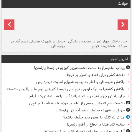
حوادث
جان باختن چهار نفر در سانحه رانندگی
حریق در شهرک صنعتی نصیرآباد در
حر
مراغه - هشترود+ فیلم
بهارستان
فی
آخرین اخبار
پرتاب تخم‌مرغ به سمت نخست‌وزیر کوزوو در وسط پارلمان!
نقشه کشی برای فتنه و اصرار بر دروغ
واکنش عربستان و قطر به بیانیه شورای امنیت درباره یمن
واکنش کشفیا به ترک اردوی تیم ملی توسط کاپیتان تیم ملی والیبال نشسته
جان باختن چهار نفر در سانحه رانندگی مراغه - هشترود+ فیلم
نشست هم اندیشی جمعی از علمای حوزه علمیه قم با عراقچی
حریق در شهرک صنعتی نصیرآباد در بهارستان
مذاکرات تنگه با عمان باید چگونه باشد؟
بیانیه تند فیفا در دفاع از آقای رئیس!
آیا روند عدلیه در مقابله با فساد تغییری کرده است؟