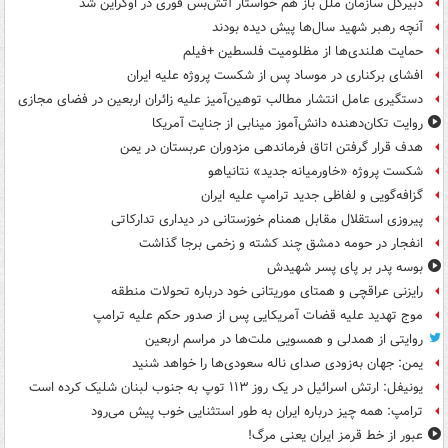
دبیرکل سازمان ملل باز هم خواستار آتش‌بس فوری در اوکراین شد
آنچه رهبر شهید سال‌ها پیش دیده بودند
حمایت هلندی‌ها از مظلومیت فلسطین +فیلم
افشای برکناری در موساد پس از شکست پروژه علیه ایران
دستگیری عامل انتشار مطالب توهین‌آمیز علیه زائران اربعین در فضای مجازی
روایت تکان‌دهنده دانش‌آموز مینابی از جنایت آمریکا
هدف قرار گرفتن اتاق‌ فرماندهی مزدوران عربستان در یمن
شکست پروژه «خاورمیانه جدید» نتانیاهو
گزافه‌گویی و لفاظی جدید ترامپ علیه ایران
پیروزی استقلال مقابل همنام خوزستانی در دیداری تدارکاتی
انفجار در حومه دمشق چند کشته و زخمی برجا گذاشت
بوسه‌ پدر بر پای پسر شهیدش
رایزنی عراقچی و همتای موریتانی خود درباره تحولات منطقه
موج تهدید علیه قضات آمریکایی پس از صدور حکم علیه ترامپ
روایتی از همدلی و همسویی ملت‌ها در مراسم اربعین
یمن: جهان به‌زودی صدای ناله سعودی‌ها را خواهد شنید
یونیفل: ارتش اسرائیل در یک روز ۱۱۳ توپ به جنوب لبنان شلیک کرده است
ترامپ: همه چیز درباره ایران به طور استثنایی خوب پیش می‌رود
عبور از خط قرمز ایران یعنی مرگ!