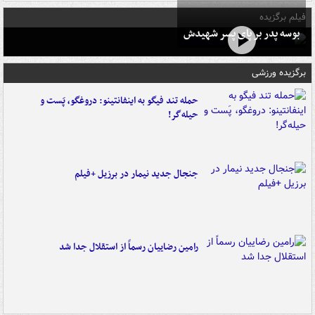
فیلم برگزیده
بوسه‌ پدر بر پای پسر شهیدش
برگزیده ورزشی
حمله تند فیگو به اینفانتینو: دروغگو، پَست‌ و
حیله‌گر!
جنجال جدید نیمار در برزیل +فیلم
رامین رضاییان رسماً از استقلال جدا شد