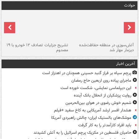
حوادث
تصادف مرگبار در محور اهواز–شوش ۲
آتش‌سوزی در منطقه حفاظت‌شده
تشریح جزئیات تصادف ۱۲ خودرو با ۱۹
پا
دیزمار مهار شد
مصدوم
آخرین اخبار
پرچم سیاه بر فراز گنبد حسینی همچنان در اهتزاز است
ماجرای پیاده روی اربعین حاج رمضان
این دیپلماسی نمایشی، شکست خورده است
روایت پزشکیان از انحلال بانک آینده
شمیم خوش رضوی در هوای بین‌الحرمین
هشدار افسر ارشد آمریکایی به کاخ سفید +فیلم
موشک‌های بالستیک ایران؛ چالش راهبردی آمریکا
باید افراد کارآمدتر را به کار گرفت
حامیان فلسطین در مکزیک پرچم اسرائیل را به آتش کشیدند