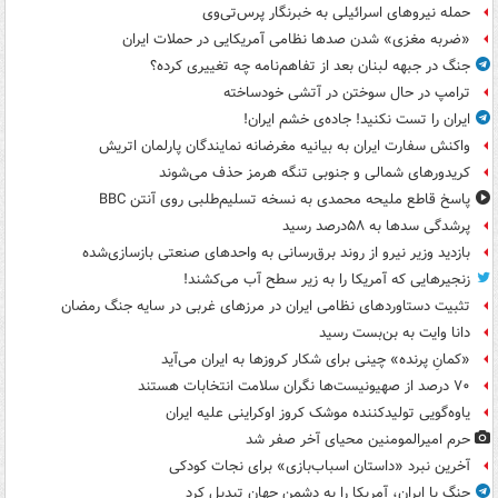
حمله نیروهای اسرائیلی به خبرنگار پرس‌تی‌وی
«ضربه مغزی» شدن صدها نظامی آمریکایی در حملات ایران
جنگ در جبهه لبنان بعد از تفاهم‌نامه چه تغییری کرده؟
ترامپ در حال سوختن در آتشی خودساخته
ایران را تست نکنید! جاده‌ی خشم ایران!
واکنش سفارت ایران به بیانیه مغرضانه نمایندگان پارلمان اتریش
کریدورهای شمالی و جنوبی تنگه هرمز حذف می‌شوند
پاسخ قاطع ملیحه محمدی به نسخه تسلیم‌طلبی روی آنتن BBC
پرشدگی سدها به ۵۸درصد رسید
بازدید وزیر نیرو از روند برق‌رسانی به واحدهای صنعتی بازسازی‌شده
زنجیرهایی که آمریکا را به زیر سطح آب می‌کشند!
تثبیت دستاوردهای نظامی ایران در مرزهای غربی در سایه جنگ رمضان
دانا وایت به بن‌بست رسید
«کمانِ پرنده» چینی برای شکار کروزها به ایران می‌آید
۷۰ درصد از صهیونیست‌ها نگران سلامت انتخابات هستند
یاوه‌گویی تولیدکننده موشک کروز اوکراینی علیه ایران
حرم امیرالمومنین محیای آخر صفر شد
آخرین نبرد «داستان اسباب‌بازی» برای نجات کودکی
جنگ با ایران، آمریکا را به دشمن جهان تبدیل کرد