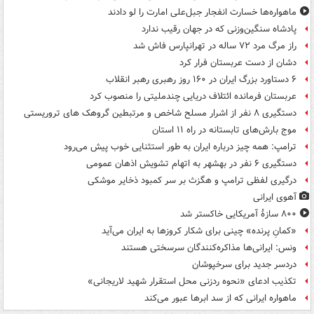
ماهواره‌ها خسارت انفجار جبل‌علی امارت را لو دادند
پادشاه سنگین‌وزنی که در جهان رقیب ندارد
راز مرگ مرد ۷۲ ساله در تهرانپارس فاش شد
دشان از دست عربستان فرار کرد
۶ دستاورد بزرگ ایران در ۱۶۰ روز رهبری رهبر انقلاب
عربستان فرمانده ائتلاف دریایی چندملیتی را منصوب کرد
دستگیری ۸ نفر از اشرار مسلح شاخص و مرتبطین گروهک های تروریستی
موج بارش‌های تابستانه در راه ۱۱ استان
ترامپ: همه چیز درباره ایران به طور استثنایی خوب پیش می‌رود
دستگیری ۶ نفر در بهشهر به اتهام تشویش اذهان عمومی
درگیری لفظی ترامپ و هگزث بر سر کمبود ذخایر موشکی
آهوی ایرانی
۸۰۰ سازۀ آمریکایی خاکستر شد
«کمانِ پرنده» چینی برای شکار کروزها به ایران می‌آید
ونس: ایرانی‌ها مذاکره‌کنندگان سرسختی هستند
دردسر جدید برای سرخپوشان
تکذیب ادعای «نحوه ردزنی محل استقرار شهید لاریجانی»
ماهواره ایرانی که از سد ابرها عبور می‌کند