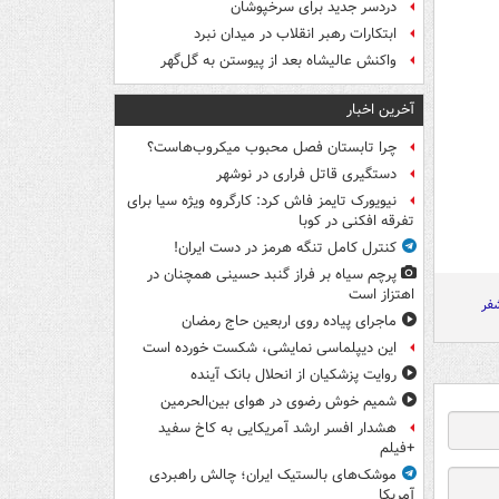
دردسر جدید برای سرخپوشان
ابتکارات رهبر انقلاب در میدان نبرد
واکنش عالیشاه بعد از پیوستن به گل‌گهر
آخرین اخبار
چرا تابستان فصل محبوب میکروب‌هاست؟
دستگیری قاتل فراری در نوشهر
نیویورک تایمز فاش کرد: کارگروه ویژه سیا برای
تفرقه افکنی در کوبا
کنترل کامل تنگه هرمز در دست ایران!
پرچم سیاه بر فراز گنبد حسینی همچنان در
اهتزاز است
شفر
ماجرای پیاده روی اربعین حاج رمضان
این دیپلماسی نمایشی، شکست خورده است
روایت پزشکیان از انحلال بانک آینده
شمیم خوش رضوی در هوای بین‌الحرمین
هشدار افسر ارشد آمریکایی به کاخ سفید
+فیلم
موشک‌های بالستیک ایران؛ چالش راهبردی
آمریکا