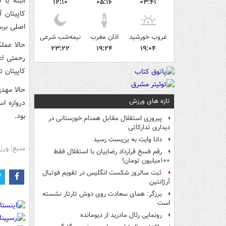
البته با
۱۲:۱۰
۰۵:۱۶
۰۳:۴۱
کاپیتان 
اصلی برس
غروب خورشید
اذان مغرب
نیمه‌شب شرعی
حالا عمل
۲۳:۲۲
۱۹:۲۴
۱۹:۰۴
رحمتی اع
کاپیتان ت
حالا مهد
تازه های ورزش
دروازه ا
بود.
پیروزی استقلال مقابل همنام خوزستانی در
دیداری تدارکاتی
دانا وایت به بن‌بست رسید
منبع: ور
رقم فسخ قرارداد رضاییان با استقلال فقط
۱۰۰میلیون تومان!
ثبت سالروز شکست انگلیس در تقویم فوتبال
آرژانتین
برزگر: همای سعادت روی دوش تارتار نشسته
است
رونمایی رئال مادرید از دیومانده