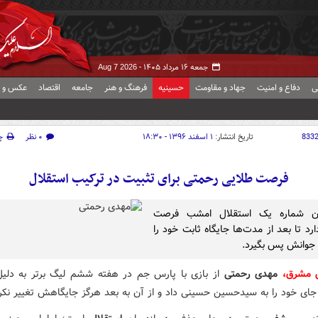
جمعه ۱۶ مرداد ۱۴۰۵ -
Aug 7 2026
ی
دفاع و امنیت
جهاد و مقاومت
حسینیه
فرهنگ و هنر
جامعه
اقتصاد
عکس و ف
833
تاریخ انتشار:
۱ اسفند ۱۳۹۶ - ۱۸:۳۰
۰ نظر
چ
فرصت طلایی رحمتی برای تثبیت در ترکیب استقلال
‌بان شماره یک استقلال امشب فرصت
رد تا بعد از مدت‌ها جایگاه ثابت خود را
 جوانش پس بگیرد.
ش مشرق،
مهدی رحمتی
از بازی با پارس جم در هفته ششم لیگ برتر به دلی
جای خود را به سیدحسین حسینی داد و از آن به بعد هرگز جایگاهش تغییر نکر