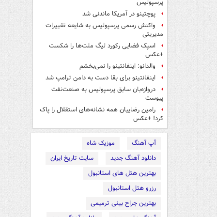
پرسپولیس
پوچتینو در آمریکا ماندنی شد
واکنش رسمی پرسپولیس به شایعه تغییرات
مدیریتی
اسپک فضایی رکورد لیگ ملت‌ها را شکست
+عکس
والدانو: اینفانتینو را نمی‌بخشم
اینفانتینو برای بقا دست به دامن ترامپ شد
دروازه‌بان سابق پرسپولیس به صنعت‌نفت
پیوست
رامین رضاییان همه نشانه‌های استقلال را پاک
کرد! +عکس
آپ آهنگ
موزیک شاه
دانلود آهنگ جدید
سایت تاریخ ایران
بهترین هتل های استانبول
رزرو هتل استانبول
بهترین جراح بینی ترمیمی