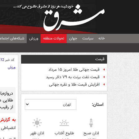
خانه
سیاست
جهان
تحولات منطقه
ورزش
شبکه‌های اجتماع
قیمت
کد خبر
212
ورزش
قیمت جهانی طلا امروز ۱۵ مرداد
قیمت نفت برنت به ۷۹ دلار رسید
افزایش قیمت طلا و نقره جهانی
دروازه
طلایی دا
استان:
از رقیب
به گزار
انضباطی 
اذان صبح
طلوع آفتاب
اذان ظهر