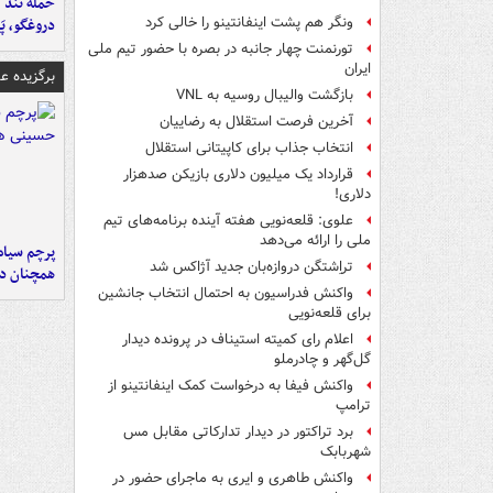
حمله تند ف
ونگر هم پشت اینفانتینو را خالی کرد
دروغگو، پَ
تورنمنت چهار جانبه در بصره با حضور تیم ملی
ایران
برگزیده 
بازگشت والیبال روسیه به VNL
آخرین فرصت استقلال به رضاییان
انتخاب جذاب برای کاپیتانی استقلال
قرارداد یک میلیون دلاری بازیکن صدهزار
دلاری!
علوی: قلعه‌نویی هفته آینده برنامه‌های تیم
ملی را ارائه می‌دهد
پرچم سیاه
تراِشتگن دروازه‌بان جدید آژاکس شد
همچنان در
واکنش فدراسیون به احتمال انتخاب جانشین
برای قلعه‌نویی
اعلام رای کمیته استیناف در پرونده دیدار
گل‌گهر و چادرملو
واکنش فیفا به درخواست کمک اینفانتینو از
ترامپ
برد تراکتور در دیدار تدارکاتی مقابل مس
شهربابک
واکنش طاهری و ایری به ماجرای حضور در