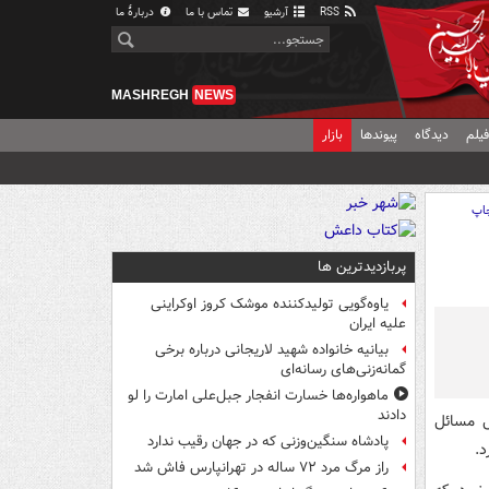
RSS
آرشیو
تماس با ما
دربارهٔ ما
MASHREGH
NEWS
یلم
دیدگاه
پیوندها
بازار
اپ
پربازدیدترین ها
یاوه‌گویی تولیدکننده موشک کروز اوکراینی
علیه ایران
بیانیه خانواده شهید لاریجانی درباره برخی
گمانه‌زنی‌های رسانه‌ای
ماهواره‌ها خسارت انفجار جبل‌علی امارت را لو
دادند
ل مسائل
پادشاه سنگین‌وزنی که در جهان رقیب ندارد
د.
راز مرگ مرد ۷۲ ساله در تهرانپارس فاش شد