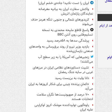
تقلال
ایران را تست نکنید! جاده‌ی خشم ایران!
واکنش سفارت ایران به بیانیه مغرضانه
نمایندگان پارلمان اتریش
کریدورهای شمالی و جنوبی تنگه هرمز حذف
می‌شوند
پاسخ قاطع ملیحه محمدی به نسخه
تسلیم‌طلبی روی آنتن BBC
پرشدگی سدها به ۵۸درصد رسید
بازدید وزیر نیرو از روند برق‌رسانی به واحدهای
صنعتی بازسازی‌شده
یام
زنجیرهایی که آمریکا را به زیر سطح آب
می‌کشند!
تثبیت دستاوردهای نظامی ایران در مرزهای
غربی در سایه جنگ رمضان
دانا وایت به بن‌بست رسید
«کمانِ پرنده» چینی برای شکار کروزها به ایران
می‌آید
۷۰ درصد از صهیونیست‌ها نگران سلامت
انتخابات هستند
یاوه‌گویی تولیدکننده موشک کروز اوکراینی
علیه ایران