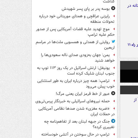
گذاشت
بوسه‌ پدر بر پای پسر شهیدش
رایزنی عراقچی و همتای موریتانی خود درباره
تحولات منطقه
موج تهدید علیه قضات آمریکایی پس از صدور
حکم علیه ترامپ
روایتی از همدلی و همسویی ملت‌ها در مراسم
موج بارش‌های تابستانه در راه ۱۱
اربعین
یمن: جهان به‌زودی صدای ناله سعودی‌ها را
خواهد شنید
یونیفل: ارتش اسرائیل در یک روز ۱۱۳ توپ به
جنوب لبنان شلیک کرده است
ترامپ: همه چیز درباره ایران به طور استثنایی
خوب پیش می‌رود
عبور از خط قرمز ایران یعنی مرگ!
حمله نیروهای اسرائیلی به خبرنگار پرس‌تی‌وی
«ضربه مغزی» شدن صدها نظامی آمریکایی
در حملات ایران
جنگ در جبهه لبنان بعد از تفاهم‌نامه چه
تغییری کرده؟
ترامپ در حال سوختن در آتشی خودساخته