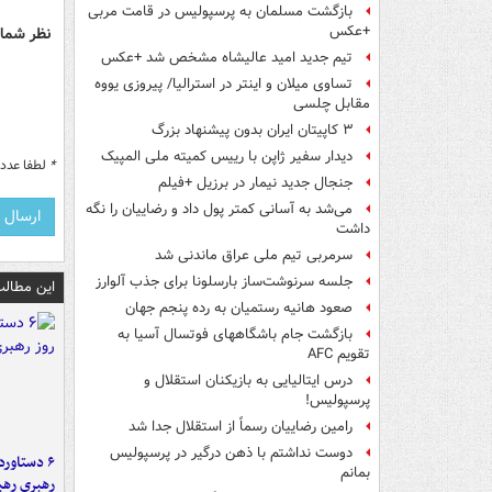
بازگشت مسلمان به پرسپولیس در قامت مربی
+عکس
نظر شما 
تیم جدید امید عالیشاه مشخص شد +عکس
تساوی میلان و اینتر در استرالیا/ پیروزی یووه
مقابل چلسی
۳ کاپیتان ایران بدون پیشنهاد بزرگ
دیدار سفیر ژاپن با رییس کمیته ملی المپیک
*
لطفا عدد م
جنجال جدید نیمار در برزیل +فیلم
می‌شد به آسانی کمتر پول داد و رضاییان را نگه
داشت
سرمربی تیم ملی عراق ماندنی شد
جلسه سرنوشت‌ساز بارسلونا برای جذب آلوارز
این مطالب
صعود هانیه رستمیان به رده پنجم جهان
بازگشت جام باشگاههای فوتسال آسیا به
تقویم AFC
درس ایتالیایی‌ به بازیکنان استقلال و
پرسپولیس!
رامین رضاییان رسماً از استقلال جدا شد
دوست نداشتم با ذهن درگیر در پرسپولیس
بمانم
رهبری رهب