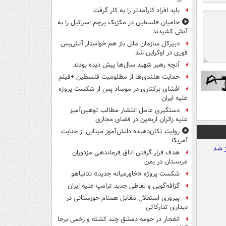
باید افراد کارآمدتر را به کار گرفت
حامیان فلسطین در مکزیک پرچم اسرائیل را به
آتش کشیدند
دبیرکل سازمان ملل باز هم خواستار آتش‌بس
فوری در اوکراین شد
آنچه رهبر شهید سال‌ها پیش دیده بودند
حمایت هلندی‌ها از مظلومیت فلسطین +فیلم
افشای برکناری در موساد پس از شکست پروژه
علیه ایران
دستگیری عامل انتشار مطالب توهین‌آمیز
علیه زائران اربعین در فضای مجازی
روایت تکان‌دهنده دانش‌آموز مینابی از جنایت
آمریکا
هدف قرار گرفتن اتاق‌ فرماندهی مزدوران
عربستان در یمن
شکست پروژه «خاورمیانه جدید» نتانیاهو
گزافه‌گویی و لفاظی جدید ترامپ علیه ایران
پیروزی استقلال مقابل همنام خوزستانی در
دیداری تدارکاتی
انفجار در حومه دمشق چند کشته و زخمی برجا