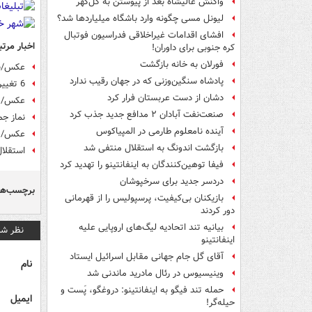
واکنش عالیشاه بعد از پیوستن به گل‌گهر
لیونل مسی چگونه وارد باشگاه میلیاردها شد؟
افشای اقدامات غیراخلاقی فدراسیون فوتبال
اخبار مرتب
کره جنوبی برای داوران!
فورلان به خانه بازگشت
عکس/بنر
پادشاه سنگین‌وزنی که در جهان رقیب ندارد
6 تغییر مهم شفر در ترکیب استقلال
دشان از دست عربستان فرار کرد
عکس/ پس
صنعت‌نفت آبادان ۲ مدافع جدید جذب کرد
نماز جم
آینده نامعلوم طارمی در المپیاکوس
عکس/ تر
بازگشت اندونگ به استقلال منتفی شد
استقلال 2200 تا از صندلی‌هایش را به ا
فیفا توهین‌کنندگان به اینفانتینو را تهدید کرد
دردسر جدید برای سرخپوشان
برچسب‌ها
بازیکنان بی‌کیفیت، پرسپولیس را از قهرمانی
دور کردند
بیانیه تند اتحادیه لیگ‌های اروپایی علیه
نظر شم
اینفانتینو
آقای گل جام جهانی مقابل اسرائیل ایستاد
نام
وینیسیوس در رئال مادرید ماندنی شد
حمله تند فیگو به اینفانتینو: دروغگو، پَست‌ و
ایمیل
حیله‌گر!