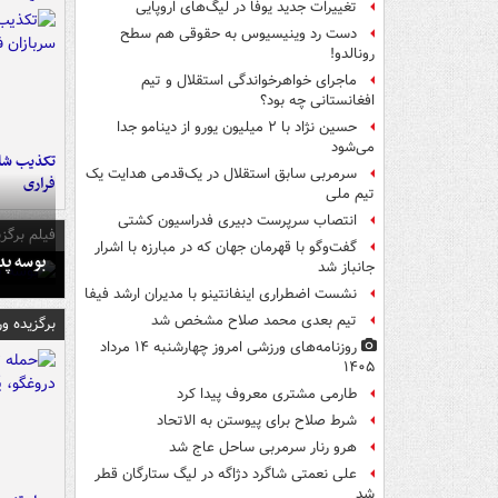
تغییرات جدید یوفا در لیگ‌های اروپایی
دست رد وینیسیوس به حقوقی هم سطح
رونالدو!
ماجرای خواهرخواندگی استقلال و تیم
افغانستانی چه بود؟
حسین نژاد با ۲ میلیون یورو از دینامو جدا
می‌شود
تکذیب شای
سرمربی سابق استقلال در یک‌قدمی هدایت یک
فراری
تیم ملی
انتصاب سرپرست دبیری فدراسیون کشتی
فیلم برگزی
گفت‌وگو با قهرمان جهان که در مبارزه با اشرار
بوسه‌ پ
جانباز شد
نشست اضطراری اینفانتینو با مدیران ارشد فیفا
تیم بعدی محمد صلاح مشخص شد
برگزیده و
روزنامه‌های ورزشی امروز چهارشنبه ۱۴ مرداد
۱۴۰۵
طارمی مشتری معروف پیدا کرد
شرط صلاح برای پیوستن به الاتحاد
هرو رنار سرمربی ساحل عاج شد
علی نعمتی شاگرد دژاگه در لیگ ستارگان قطر
شد