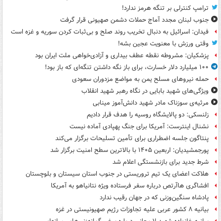
ترامپ کنترلی بر تنگه هرمز ندارد!
جنوب لبنان مجدد آماج حملات دشمن صهیونی قرار گرفت
فیدان: اسرائیل به دنبال تخریب روند صلح و بی‌ثبات کردن سوریه و غزه است
وقتی ورزش با معنویت عجین بشه!
پزشکیان: مشروطه نقطه عطف بیداری و آزادی‌خواهی ملت ایران بود
۱۰۰ میلیارد دلار خسارت، برای باز نگه داشتن تنگه‌ای که باز بود!
حمله نیروهای مسلح یمن به مواضع مزدوران سعودی
ویژگی‌های شهید بابایی در نگاه رهبر شهید انقلاب
مرثیه‌ی سوزناک مادر شهید دانش‌آموز مینابی
زلنسکی: دو پالایشگاه روسیه را هدف قرار دادیم
نشنال اینترست: آمریکا برای جنگ پهپادی آماده نیست
پنتاگون جلسه اضطراری برای تأمین تسلیحات برگزار می‌کند
پورجمشیدیان: اربعین ۱۴۰۵ با بالاترین سطح امنیت برگزار شد
شرط جدید برای بازنشستگی اعلام شد
هلاکت اعضای یک تیم تروریستی در جنوب استان سیستان و بلوچستان
افشاگری هاآرتص درباره سفر فرستاده ویژه نتانیاهو به آمریکا
پادشاه سنگین‌وزنی که در جهان رقیب ندارد
بیانیه ۸ کشور عربی علیه تجاوزات رژیم صهیونیستی در غزه