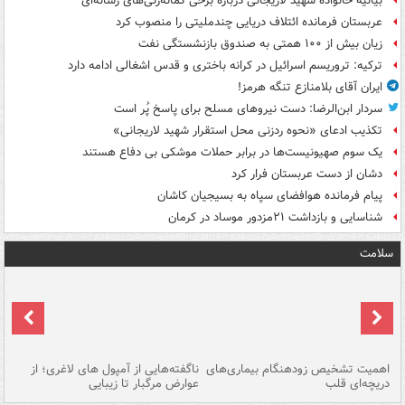
بیانیه خانواده شهید لاریجانی درباره برخی گمانه‌زنی‌های رسانه‌ای
عربستان فرمانده ائتلاف دریایی چندملیتی را منصوب کرد
زیان بیش از ۱۰۰ همتی به صندوق‌ بازنشستگی نفت
ترکیه: تروریسم اسرائیل در کرانه باختری و قدس اشغالی ادامه دارد
ایران آقای بلامنازع تنگه هرمز!
سردار ابن‌الرضا: دست نیروهای مسلح برای پاسخ پُر است
تکذیب ادعای «نحوه ردزنی محل استقرار شهید لاریجانی»
یک‌ سوم صهیونیست‌ها در برابر حملات موشکی بی دفاع هستند
دشان از دست عربستان فرار کرد
پیام فرمانده هوافضای سپاه به بسیجیان کاشان
شناسایی و بازداشت ۲۱مزدور موساد در کرمان
سلامت
اهمیت تشخیص زودهنگام بیماری‌های
ناگفته‌هایی از آمپول های لاغری؛ از
دریچه‌ای قلب
عوارض مرگبار تا زیبایی
تا