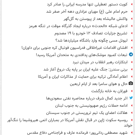
کویت دستور تعطیلی تنها مدرسه ایرانی را صادر کرد
حرم امام علی (ع) مهیای عزاداری دهه آخر صفر شد
واکنش عالیشاه بعد از پیوستن به گل‌گهر
ادعای شبکه «الحدث» درباره ایجاد گذرگاه موقت در تنگه هرمز
تشریح جزئیات تصادف ۱۲ خودرو با ۱۹ مصدوم
لیونل مسی چگونه وارد باشگاه میلیاردها شد؟
افشای اقدامات غیراخلاقی فدراسیون فوتبال کره جنوبی برای داوران!
تبعات کمبود موشک‌های پدافندی به متحدان آمریکا رسید!
ابتکارات رهبر انقلاب در میدان نبرد
برنی سندرز: جنگ علیه ایران بر پایه یک دروغ آغاز شد
اعلام آمادگی ترکیه برای حمایت از مذاکرات ایران و آمریکا
حال و هوای سامرا بعد از ایام اربعین
فورلان به خانه بازگشت
اثر جدید کمال شرف درباره محاصره نفتی سعودی‌ها
ادامه حملات رژیم صهیونیستی به جنوب لبنان
هلاکت اعضای یک تیم تروریستی در جنوب سیستان
روسیه سکوت ژاپن در قبال نقش آمریکا در بمباران اتمی هیروشیما را ننگ‌آور
خواند
شهید مصطفی ردانی‌پور؛ فرمانده عارف و فراجناحی دفاع مقدس