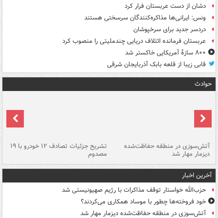
دشان از دست عربستان فرار کرد
ونس: ایرانی‌ها مذاکره‌کنندگان سرسختی هستند
دردسر جدید برای سرخپوشان
عربستان فرمانده ائتلاف دریایی چندملیتی را منصوب کرد
۸۰۰ سازۀ آمریکایی خاکستر شد
قابی زیبا از قلعه بابک آذربایجان شرقی
حوادث
تصادف مرگبار در محور اهواز–شوش ۲
آتش‌سوزی در منطقه حفاظت‌شده
تشریح جزئیات تصادف ۱۲ خودرو با ۱۹
پا
دیزمار مهار شد
مصدوم
آخرین اخبار
حزب‌الله خواستار توقف مذاکرات با رژیم صهیونیستی شد
خود فروخته‌ها چطور با موساد همکاری می‌کردند؟
آتش‌سوزی در منطقه حفاظت‌شده دیزمار مهار شد