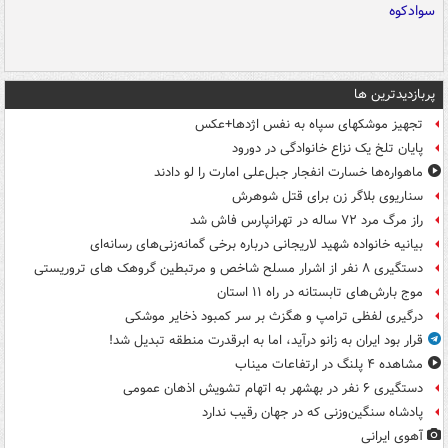
پربازدیدترین ها
تجهیز موشکهای سپاه به نفس اژدها+عکس
پایان تلخ یک نزاع خانوادگی در دورود
ماهواره‌ها خسارت انفجار جبل‌علی امارت را لو دادند
سناریوی بلاگر زن برای قتل شوهرش
راز مرگ مرد ۷۲ ساله در تهرانپارس فاش شد
بیانیه خانواده شهید لاریجانی درباره برخی گمانه‌زنی‌های رسانه‌ای
دستگیری ۸ نفر از اشرار مسلح شاخص و مرتبطین گروهک های تروریستی
موج بارش‌های تابستانه در راه ۱۱ استان
درگیری لفظی ترامپ و هگزث بر سر کمبود ذخایر موشکی
قرار بود ایران به زانو درآید، اما به ابرقدرت منطقه تبدیل شد!
مشاهده ۴ پلنگ در ارتفاعات میناب
دستگیری ۶ نفر در بهشهر به اتهام تشویش اذهان عمومی
پادشاه سنگین‌وزنی که در جهان رقیب ندارد
آهوی ایرانی