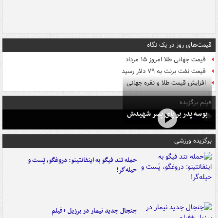
قیمت‌های روز در یک نگاه
قیمت جهانی طلا امروز ۱۵ مرداد
قیمت نفت برنت به ۷۹ دلار رسید
افزایش قیمت طلا و نقره جهانی
فیلم برگزیده
بوسه‌ پدر بر پای پسر شهیدش
برگزیده ورزشی
حمله تند فیگو به اینفانتینو: دروغگو، پَست‌ و
حیله‌گر!
جنجال جدید نیمار در برزیل +فیلم