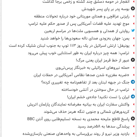
انفجار در حومه دمشق چند کشته و زخمی برجا گذاشت
بوسه‌ پدر بر پای پسر شهیدش
رایزنی عراقچی و همتای موریتانی خود درباره تحولات منطقه
موج تهدید علیه قضات آمریکایی پس از صدور حکم علیه ترامپ
روایتی از همدلی و همسویی ملت‌ها در مراسم اربعین
یمن: جهان به‌زودی صدای ناله سعودی‌ها را خواهد شنید
یونیفل: ارتش اسرائیل در یک روز ۱۱۳ توپ به جنوب لبنان شلیک کرده است
ترامپ: همه چیز درباره ایران به طور استثنایی خوب پیش می‌رود
عبور از خط قرمز ایران یعنی مرگ!
حمله نیروهای اسرائیلی به خبرنگار پرس‌تی‌وی
«ضربه مغزی» شدن صدها نظامی آمریکایی در حملات ایران
جنگ در جبهه لبنان بعد از تفاهم‌نامه چه تغییری کرده؟
ترامپ در حال سوختن در آتشی خودساخته
ایران را تست نکنید! جاده‌ی خشم ایران!
واکنش سفارت ایران به بیانیه مغرضانه نمایندگان پارلمان اتریش
کریدورهای شمالی و جنوبی تنگه هرمز حذف می‌شوند
پاسخ قاطع ملیحه محمدی به نسخه تسلیم‌طلبی روی آنتن BBC
پرشدگی سدها به ۵۸درصد رسید
بازدید وزیر نیرو از روند برق‌رسانی به واحدهای صنعتی بازسازی‌شده