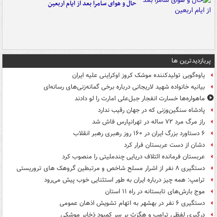
حال و هوای سامرا بعد از ایام اربعین
پربازدیدترین ها
یاوه‌گویی تولیدکننده موشک کروز اوکراینی علیه ایران
بیانیه خانواده شهید لاریجانی درباره برخی گمانه‌زنی‌های رسانه‌ای
ماهواره‌ها خسارت انفجار جبل‌علی امارت را لو دادند
پادشاه سنگین‌وزنی که در جهان رقیب ندارد
راز مرگ مرد ۷۲ ساله در تهرانپارس فاش شد
۶ دستاورد بزرگ ایران در ۱۶۰ روز رهبری رهبر انقلاب
دشان از دست عربستان فرار کرد
عربستان فرمانده ائتلاف دریایی چندملیتی را منصوب کرد
دستگیری ۸ نفر از اشرار مسلح شاخص و مرتبطین گروهک های تروریستی
ترامپ: همه چیز درباره ایران به طور استثنایی خوب پیش می‌رود
موج بارش‌های تابستانه در راه ۱۱ استان
دستگیری ۶ نفر در بهشهر به اتهام تشویش اذهان عمومی
درگیری لفظی ترامپ و هگزث بر سر کمبود ذخایر موشکی