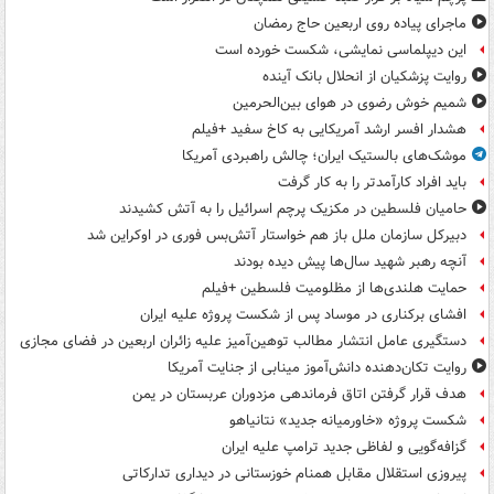
ماجرای پیاده روی اربعین حاج رمضان
این دیپلماسی نمایشی، شکست خورده است
روایت پزشکیان از انحلال بانک آینده
شمیم خوش رضوی در هوای بین‌الحرمین
هشدار افسر ارشد آمریکایی به کاخ سفید +فیلم
موشک‌های بالستیک ایران؛ چالش راهبردی آمریکا
باید افراد کارآمدتر را به کار گرفت
حامیان فلسطین در مکزیک پرچم اسرائیل را به آتش کشیدند
دبیرکل سازمان ملل باز هم خواستار آتش‌بس فوری در اوکراین شد
آنچه رهبر شهید سال‌ها پیش دیده بودند
حمایت هلندی‌ها از مظلومیت فلسطین +فیلم
افشای برکناری در موساد پس از شکست پروژه علیه ایران
دستگیری عامل انتشار مطالب توهین‌آمیز علیه زائران اربعین در فضای مجازی
روایت تکان‌دهنده دانش‌آموز مینابی از جنایت آمریکا
هدف قرار گرفتن اتاق‌ فرماندهی مزدوران عربستان در یمن
شکست پروژه «خاورمیانه جدید» نتانیاهو
گزافه‌گویی و لفاظی جدید ترامپ علیه ایران
پیروزی استقلال مقابل همنام خوزستانی در دیداری تدارکاتی