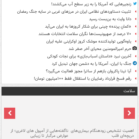
زنجیرهایی که آمریکا را به زیر سطح آب می‌کشند!
تثبیت دستاوردهای نظامی ایران در مرزهای غربی در سایه جنگ رمضان
دانا وایت به بن‌بست رسید
«کمانِ پرنده» چینی برای شکار کروزها به ایران می‌آید
۷۰ درصد از صهیونیست‌ها نگران سلامت انتخابات هستند
یاوه‌گویی تولیدکننده موشک کروز اوکراینی علیه ایران
حرم امیرالمومنین محیای آخر صفر شد
آخرین نبرد «داستان اسباب‌بازی» برای نجات کودکی
جنگ با ایران، آمریکا را به دشمن جهان تبدیل کرد
آیا تینا پاکروان بازهم از ساترا مجوز فعالیت می‌گیرد؟
رقم فسخ قرارداد رضاییان با استقلال فقط ۱۰۰میلیون تومان!
سلامت
اهمیت تشخیص زودهنگام بیماری‌های
ناگفته‌هایی از آمپول های لاغری؛ از
دریچه‌ای قلب
عوارض مرگبار تا زیبایی
تا