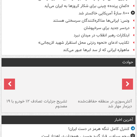
«کمانِ پرنده» چینی برای شکار کروزها به ایران می‌آید
۸۰۰ سازۀ آمریکایی خاکستر شد
ونس: ایرانی‌ها مذاکره‌کنندگان سرسختی هستند
دردسر جدید برای سرخپوشان
ابتکارات رهبر انقلاب در میدان نبرد
تکذیب ادعای «نحوه ردزنی محل استقرار شهید لاریجانی»
ماهواره ایرانی که از سد ابرها عبور می‌کند
حوادث
تصادف مرگبار در محور اهواز–شوش ۲
آتش‌سوزی در منطقه حفاظت‌شده
تشریح جزئیات تصادف ۱۲ خودرو با ۱۹
پا
دیزمار مهار شد
مصدوم
آخرین اخبار
کنترل کامل تنگه هرمز در دست ایران!
پرچم سیاه بر فراز گنبد حسینی همچنان در اهتزاز است