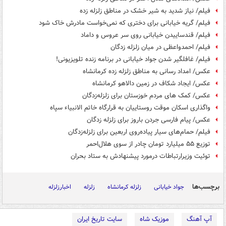
فیلم/ نیاز شدید به شیر خشک در مناطق زلزله زده
فیلم/ گریه خیابانی برای دختری که نمی‌خواست مادرش خاک شود
فیلم/ قندساییدن خیابانی روی سر عروس و داماد
فیلم/ احمدواعظی در میان زلزله زدگان
فیلم/ غافلگیر شدن جواد خیابانی در برنامه زنده تلویزیونی!
عکس/ امداد رسانی به مناطق زلزله زده کرمانشاه
عکس/ ایجاد شکاف در زمین دالاهو کرمانشاه
عکس/ کمک های مردم خوزستان برای زلزله‌زدگان
واگذاری اسکان موقت روستاییان به قرارگاه خاتم الانبیاء سپاه
عکس/ پیام فارسی جردن باروز برای زلزله زدگان
فیلم/ حمام‌های سیار پیاده‌روی اربعین برای زلزله‌زدگان
توزیع ۵۵ میلیارد تومان چادر از سوی هلال‌احمر
توئیت وزیرارتباطات درمورد پیشنهادش به ستاد بحران
برچسب‌ها
جواد خیابانی
زلزله کرمانشاه
زلزله
اخبارزلزله
آپ آهنگ
موزیک شاه
سایت تاریخ ایران