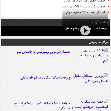
قیمت جهانی طلا امروز ۱۵ مرداد
قیمت نفت برنت به ۷۹ دلار رسید
افزایش قیمت طلا و نقره جهانی
فیلم برگزیده
بوسه‌ پدر بر پای پسر شهیدش
برگزیده ورزشی
هشدار سرمربی پرسپولیس به جاسوس تیم
پیروزی استقلال مقابل همنام خوزستانی
حمله تند فیگو به اینفانتینو: دروغگو، پَست‌ و
حیله‌گر!