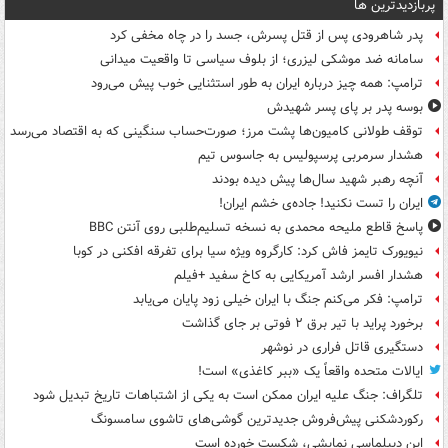
پربازدیدترین ها
پدر شاهرودی پس از قتل پسرش، جسد را در چاه مخفی کرد
سامانه ضد موشکی لیزری؛ از بلوف سیاسی تا واقعیت میدانی
ترامپ: همه چیز درباره ایران به طور استثنایی خوب پیش می‌رود
بوسه‌ پدر بر پای پسر شهیدش
توقف طولانی کامیون‌ها پشت مرز؛ صورت‌حساب سنگینی که به اقتصاد می‌رسد
هشدار سرمربی پرسپولیس به جاسوس تیم
آنچه رهبر شهید سال‌ها پیش دیده بودند
ایران را تست نکنید! جاده‌ی خشم ایران!
پاسخ قاطع ملیحه محمدی به نسخه تسلیم‌طلبی روی آنتن BBC
نیویورک تایمز فاش کرد: کارگروه ویژه سیا برای تفرقه افکنی در کوبا
هشدار افسر ارشد آمریکایی به کاخ سفید +فیلم
ترامپ: فکر می‌کنم جنگ با ایران خیلی زود پایان می‌یابد
برخورد پراید با تیر برق ۲ فوتی بر جای گذاشت
دستگیری قاتل فراری در نوشهر
ایالات متحده واقعاً یک «ببر کاغذی» است!
تلگراف: جنگ علیه ایران ممکن است به یکی از اشتباهات تاریخ تبدیل شود
رکوردشکنی پیش‌فروش جدیدترین گوشی‌های تاشوی سامسونگ
این دیپلماسی نمایشی، شکست خورده است