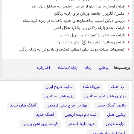
فیلم/ ارسال 6 هزار پتو از خراسان جنوبی به مناطق زلزله زده
عکس/ گلریزان جامعه ورزش برای زلزله زدگان
بررسی دلایل آسیب ساختمان‌های جدیدالاحداث در زلزله کرمانشاه
فیلم/ تجمع زلزله زدگان پای بالگرد هلال احمر
فیلم/ مستندی از کوچه های سرپل ذهاب
فیلم/ روحانی: امام رضا (ع) امام مذاکره بود
تصمیمات هیات دولت برای اعطای کمک‌های بلاعوض به زلزله زدگان
برچسب‌ها
روحانی
زلزله
زلزله کرمانشاه
اخبارزلزله
آپ آهنگ
موزیک شاه
سایت تاریخ ایران
بهترین هتل های استانبول
رزرو هتل استانبول
دانلود آهنگ جدید
بهترین جراح بینی ترمیمی
آهنگ های جدید
پرشین هتل
ثبت نام بیمه اربعین
آهنگ جدید
مزایده خودرو
خرید بلیط استخر
قیمت ورق آهن پرایس
فروشنده مواد شیمیایی