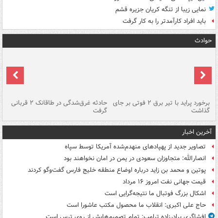
نمایی زیبا از تنگه کریان جزیره قشم
باید افراد کارآمدتر را به کار گرفت
حوادث
برخورد پراید با تیر برق ۲ فوتی بر جای
حادثه غرق‌شدگی در طاقانک ۲ قربانی
پد
گذاشت
گرفت
جس
آخرین اخبار
تصاویر جدید از پهپادهای منهدم‌شده آمریکا توسط سپاه
انصارالله: متجاوزان سعودی در یمن در امان نخواهند بود
پوتین و محمد بن زاید درباره اوضاع منطقه خلیج فارس گفت‌وگو کردند
قیمت جهانی نفت امروز ۱۶ مرداد
اشکال بزرگ فوتبال ما نتیجه‌گرایی است
حاج علی اکبری: انقلاب ما محصول مکتب عاشورا است
افشاگری برادرزاده ترامپ: تمام تصمیم‌هایش از روی ترس است