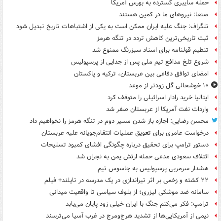
حمله سایبری گسترده به بورس آمریکا
صنعا: نیروهای ما در کمین‌ هستند
تلگراف: جنگ علیه ایران ممکن است به یکی از اشتباهات تاریخ تبدیل شود
ثبت تاریخی‌ترین کاهش تردد در تنگه هرمز
تنظیم قولنامه برای اسناد سبزرنگ ممنوع شد
شروع تلخ مدافع تیم ملی پس از جدایی از پرسپولیس
امضای توافق دفاعی بین عربستان، ترکیه و پاکستان
۱۰ خوشحالی گل زودتر از موعد
ایتالیا خرید رادار اسرائیلی را متوقف کرد
واردات نفت آمریکا از عربستان صفر شد
محسن رضایی: اجازه باز شدن مسیر دوم در تنگه هرمز را نخواهیم داد
درخواست عامری برای تعویق عملیات انتقام‌جویانه علیه عربستان
دستور ترامپ برای تحقیق درباره چگونگی افشای کمبود تسلیحات
ائتلاف سعودی مدعی حمله ارتش یمن به نجران شد
هشدار سرمربی پرسپولیس به جاسوس تیم
۲۲ کشته و زخمی بر اثر تیراندازی در یک مدرسه در تایلند+ فیلم
سامانه ضد موشکی لیزری؛ از بلوف سیاسی تا واقعیت میدانی
ترامپ: فکر می‌کنم جنگ با ایران خیلی زود پایان می‌یابد
نیمی از آمریکایی‌ها از تشدید هرج‌ومرج در غرب آسیا می‌ترسند