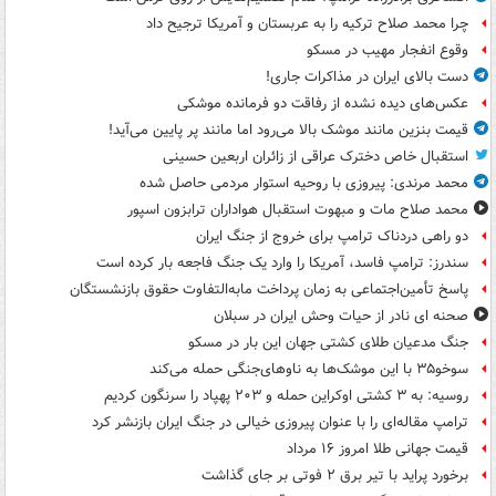
چرا محمد صلاح ترکیه را به عربستان و آمریکا ترجیح داد
وقوع انفجار مهیب در مسکو
دست بالای ایران در مذاکرات جاری!
عکس‌های دیده نشده از رفاقت دو فرمانده‌ موشکی
قیمت بنزین مانند موشک بالا می‌رود اما مانند پر پایین می‌آید!
استقبال خاص دخترک عراقی از زائران اربعین حسینی
محمد مرندی: پیروزی با روحیه استوار مردمی حاصل شده
محمد صلاح مات و مبهوت استقبال هواداران ترابزون اسپور
دو راهی دردناک ترامپ برای خروج از جنگ ایران
سندرز: ترامپ فاسد، آمریکا را وارد یک جنگ فاجعه بار کرده است
پاسخ تأمین‌اجتماعی به زمان پرداخت مابه‌التفاوت حقوق بازنشستگان
صحنه ای نادر از حیات وحش ایران در سبلان
جنگ مدعیان طلای کشتی جهان این بار در مسکو
سوخو۳۵ با این موشک‌ها به ناوهای‌جنگی حمله می‌کند
روسیه: به ۳ کشتی اوکراین حمله و ۲۰۳ پهپاد را سرنگون کردیم
ترامپ مقاله‌ای را با عنوان پیروزی خیالی در جنگ ایران بازنشر کرد
قیمت جهانی طلا امروز ۱۶ مرداد
برخورد پراید با تیر برق ۲ فوتی بر جای گذاشت