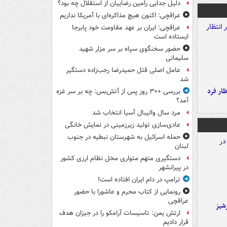
دلیل جدایی رامین رضاییان از استقلال چه بود؟
عراقچی: اکنون هیچ مذاکره‌ای با آمریکا نداریم
عراقچی: ایران بر عهد مقاومت خود پابرجا
ایستاده است
حضور سخنگوی سپاه بر سر مزار شهید
سلیمانی
عامل اصلی قتل حمیدرضا رجب‌زاده دستگیر
شد
ار فرد
بررسی ۳۰۰ روز پس از آتش‌بس: چه بر سر غزه
آمد؟
مرد سال والیبال آسیا انتخاب شد
عادی‌سازی تولید زیرزمینی در نمایش خانگی
حمله اسرائیل به شهرستان نبطیه در جنوب
لبنان
دستگیری متهم متواری مخل نظام ارزی کشور
در پیرانشهر
ترامپ در دام ایران افتاده است!
رونمایی از کتاب محرم و عاشورا با حضور
عراقچی
شیز
ارتش یمن: تاسیسات آرامکو را در جیزان هدف
قرار دادیم