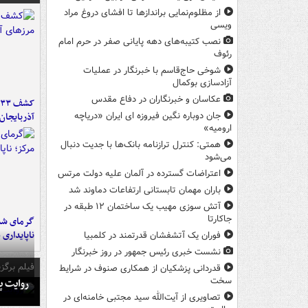
از مظلوم‌نمایی براندازها تا افشای دروغ مراد
ویسی
نصب کتیبه‌های دهه پایانی صفر در حرم امام
رئوف
شوخی حاج‌قاسم با خبرنگار در عملیات
آزادسازی بوکمال
عکاسان و خبرنگاران در دفاع مقدس
آذربایجان
جان دوباره نگین فیروزه ای ایران «دریاچه
ارومیه»
همتی: کنترل ترازنامه بانک‌ها با جدیت دنبال
می‌شود
اعتراضات گسترده در آلمان علیه دولت مرتس
باران مهمان تابستانی ارتفاعات دماوند شد
آتش سوزی مهیب یک ساختمان ۱۲ طبقه در
جاکارتا
گرمای شدی
ناپایداری 
فوران یک آتشفشان قدرتمند در کلمبیا
نشست خبری رئیس جمهور در روز خبرنگار
فیلم برگزی
قدردانی پزشکیان از همکاری صنوف در شرایط
سخت
روایت پ
تصاویری از آیت‌الله سید مجتبی خامنه‌ای در