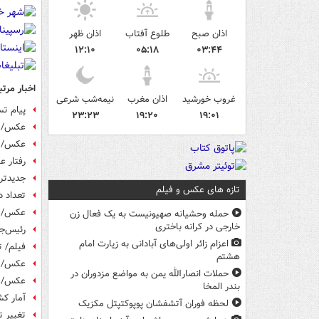
اذان صبح
طلوع آفتاب
اذان ظهر
۱۲:۱۰
۰۵:۱۸
۰۳:۴۴
اخبار مرتب
غروب خورشید
اذان مغرب
نیمه‌شب شرعی
پیام ت
۲۳:۲۳
۱۹:۲۰
۱۹:۰۱
عکس/ کم
عکس/ زا
رفتار ع
جدیدتری
تازه های عکس و فیلم
تعداد د
عکس/ اد
حمله وحشیانه صهیونیست به یک فعال زن
خارجی در کرانه باختری
رئیس‌ج
اعزام زائر اولی‌های آبادانی به زیارت امام
فیلم/ 
هشتم
عکس/ کم
حملات انصارالله یمن به مواضع مزدوران در
عکس/ طر
بندر المخا
آمار کش
لحظه فوران آتشفشان پوپوکتپتل مکزیک
تغییر ت