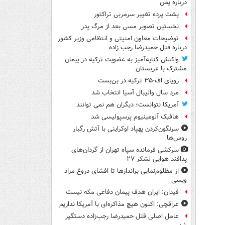
درباره یمن
پشت پرده تغییر سرمربی تراکتور
نخستین تصویر مسی بعد از مرگ پدر
توضیحات معاون امنیتی و انتظامی وزیر کشور
درباره قتل حمیدرضا رجب زاده
واکنش کنایه‌آمیز به عضویت ترکیه در پیمان
مشترک با عربستان
رویای اف-۳۵ ترکیه در بن‌بست
مرد سال والیبال آسیا انتخاب شد
آمریکا نتوانست؛ دیگران هم نمی توانند
هافبک آلومینیوم پرسپولیسی شد
سرنگون‌کردن پهپاد اوکراینی با آتش رگبار
روس‌ها
سرکشی فرمانده سپاه تهران از گردان‌های
پدافند هوایی لشکر ۲۷
از مظلوم‌نمایی براندازها تا افشای دروغ مراد
ویسی
فیدان: ایران هدف پیمان دفاعی مکه نیست
عراقچی: اکنون هیچ مذاکره‌ای با آمریکا نداریم
عامل اصلی قتل حمیدرضا رجب‌زاده دستگیر