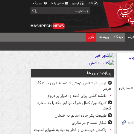
RSS
آرشیو
تماس با ما
دربارهٔ ما
MASHREGH
NEWS
یلم
دیدگاه
پیوندها
بازار
اپ
پربازدیدترین ها
ترس کارشناس کویتی از تسلط ایران بر تنگۀ
 همدردی
هرمز
نقشه کشی برای فتنه و اصرار بر دروغ
کاریکاتور/ کمال شرف توافق مکه را به سخره
گرفت
طبیعت بکر جاده اسالم به خلخال
شکار تمساح در مالزی
واکنش عربستان و قطر به بیانیه شورای امنیت