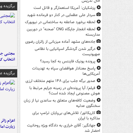
حال تدریس
برگزیده و
پزشکیان: آمریکا استعمارگر و قاتل است
سردار علی عظمایی در کنار دو فرمانده شهید
لحظه برخورد صاعقه به ساختمانی در نیویورک
لحظه انفجار جایگاه CNG "صحنه" در دوربین
مداربسته
جاده‌های مشهد آماده میزبانی از زائران رضوی
درگیر شدن گردشگر اسپانیایی با نظامی
مجتبی جبا
صهیونیست
انتخاب کر
پرونده یونیک فایننس به کجا رسید؟
پاسخ معنادار هوافضای سپاه به تهدیدات
برگزیده 
آمریکایی‌ها
صدور برگه جلب برای ۱۴۸ متهم متخلف ارزی
فیلم/ آیا پرونده‌ای در زمینه جرایم مرتبط با
هوش مصنوعی ایجاد شده است؟
وضعیت کافه‌های متعلق به ساعدی نیا از زبان
سخنگوی عدلیه
کاریکاتور/ تلاش‌های بی‌پایان ترامپ برای
مذاکره با ایران
اعزام زائر 
جهانگیر: آقای خرازی به دادگاه ویژه روحانیت
زیارت اما
احضار شد