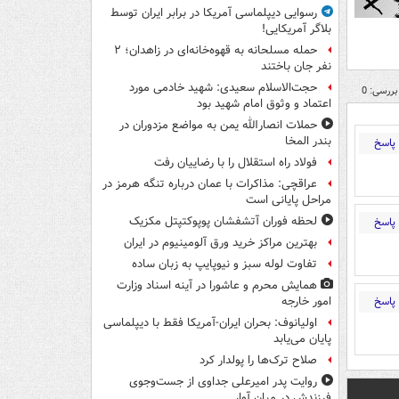
رسوایی دیپلماسی آمریکا در برابر ایران توسط
بلاگر آمریکایی!
حمله مسلحانه به قهوه‌خانه‌ای در زاهدان؛ ۲
نفر جان باختند
حجت‌الاسلام سعیدی: شهید خادمی مورد
بررسی: 0
اعتماد و وثوق امام شهید بود
حملات انصارالله یمن به مواضع مزدوران در
بندر المخا
پاسخ
فولاد راه استقلال را با رضاییان رفت
عراقچی: مذاکرات با عمان درباره تنگه هرمز در
مراحل پایانی است
لحظه فوران آتشفشان پوپوکتپتل مکزیک
پاسخ
بهترین مراکز خرید ورق آلومینیوم در ایران
تفاوت لوله سبز و نیوپایپ به زبان ساده
همایش محرم و عاشورا در آینه اسناد وزارت
پاسخ
امور خارجه
اولیانوف: بحران ایران-آمریکا فقط با دیپلماسی
پایان می‌یابد
صلاح ترک‌ها را پولدار کرد
روایت پدر امیرعلی جداوی از جست‌وجوی
فرزندش در میان آوار