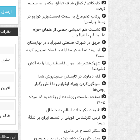
کاریکاتور/ کمال شرف توافق مکه را به سخره
گرفت
پرتاب تخم‌مرغ به سمت نخست‌وزیر کوزوو در
وسط پارلمان!
نشست هم اندیشی جمعی از علمای حوزه
نظرات
علمیه قم با عراقچی
حریق در شهرک صنعتی نصیرآباد در بهارستان
آیا روند عدلیه در مقابله با فساد تغییری کرده
است؟
عشق..م
شهرک‌نشین‌ها اموال فلسطینی‌ها را به آتش
کشیدند!
قله دماوند در تابستان سفیدپوش شد!
سرنگون‌کردن پهپاد اوکراینی با آتش رگبار
آفرین ب
روس‌ها
صفحه نخست روزنامه‌های یکشنبه ۱۸ مرداد
۱۴۰۵
طبیعت بکر جاده اسالم به خلخال
خاک ب
ترس کارشناس کویتی از تسلط ایران بر تنگۀ
هرمز
شکار تمساح در مالزی
این مطالب
میدان‌داری یک دهه نودی در بین‌الحرمین