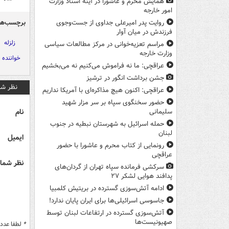
همایش محرم و عاشورا در آینه اسناد وزارت
امور خارجه
برچسب‌ها
روایت پدر امیرعلی جداوی از جست‌وجوی
فرزندش در میان آوار
زلزله
مراسم تعزیه‌خوانی در مرکز مطالعات سیاسی
وزارت خارجه
خواننده
عراقچی: ما نه فراموش می‌کنیم نه می‌بخشیم
جشن برداشت انگور در ترشیز
نظر شم
عراقچی: اکنون هیچ مذاکره‌ای با آمریکا نداریم
حضور سخنگوی سپاه بر سر مزار شهید
نام
سلیمانی
حمله اسرائیل به شهرستان نبطیه در جنوب
لبنان
ایمیل
رونمایی از کتاب محرم و عاشورا با حضور
عراقچی
نظر شما 
سرکشی فرمانده سپاه تهران از گردان‌های
پدافند هوایی لشکر ۲۷
ادامه آتش‌سوزی گسترده در بریتیش کلمبیا
جاسوسی اسرائیلی‌ها برای ایران پایان ندارد!
آتش‌سوزی گسترده در ارتفاعات لبنان توسط
صهیونیست‌ها
*
لطفا عدد م