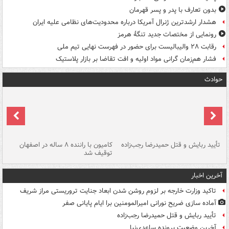
بدون تعارف با پدر و پسر قهرمان
هشدار ارشدترین ژنرال آمریکا درباره محدودیت‌های نظامی علیه ایران
رونمایی از مختصات جدید تنگۀ هرمز
رقابت ۲۸ والیبالیست برای حضور در فهرست نهایی تیم ملی
فشار هم‌زمان گرانی مواد اولیه و افت تقاضا بر بازار پلاستیک
حوادث
تأیید ربایش و قتل حمیدرضا رجب‌زاده
کامیون با راننده ۸ ساله در اصفهان
"س
توقیف شد
آخرین اخبار
تاکید وزارت خارجه بر لزوم روشن شدن ابعاد جنایت تروریستی مراز شریف
آماده سازی ضریح نورانی امیرالمومنین برا ایام پایانی صفر
تأیید ربایش و قتل حمیدرضا رجب‌زاده
آخرین وضعیت پرونده ساعدی‌نیا