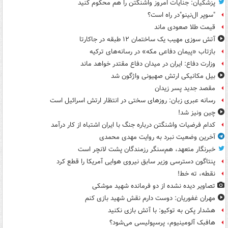
پزشکیان: جنایات امروز واشنگتن را هم محکوم کنید
"سوپر ال‌نینو"در راه است؟
قیمت طلا صعودی ماند
آتش سوزی مهیب یک ساختمان ۱۲ طبقه در جاکارتا
بازتاب «پیمان دفاعی مکه» در رسانه‌های ترکیه
وزارت دفاع: ایران در میدان دفاع مقتدر خواهد ماند
بیل مکانیکی ارتش صهیونی واژگون شد
مقصد جدید پسر زیدان
رسانه عبری زبان: روزهای سختی در انتظار ارتش اسرائیل است
چین ونیز شد!
کدام فرضیات واشنگتن درباره جنگ با ایران اشتباه از کار درآمد
آخرین وضعیت نبرد به روایت مهدی محمدی
خبرنگار متعهد، هم‌سنگر رزمندگان پشت لانچر است
پنتاگون دسترسی وزیر سابق نیروی هوایی آمریکا را قطع کرد
نقطه، ته خط!
تصاویر دیده‌ نشده از دو فرمانده شهید موشکی
مهران غفوریان: دوست دارم نقش شهید بازی کنم
هشدار پکن به توکیو: با آتش بازی نکنید
هافبک آلومینیوم، پرسپولیسی می‌شود؟