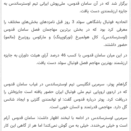
برگزار شد که در آن سامان قدوس، ملی‌پوش ایرانی تیم اوسترساندس به
جایزه ارزشمندی دست یافت.
اتحادیه فوتبال باشگاهی سوئد 3 روز قبل نامزدهای بخش‌های مختلف را
معرفی کرد بود که در بخش برترین مهاجمان فصل سامان قدوس
(اوسترساندس)، کال هولمبرخ (نورکوپینگ) و مارکوس روزنبرخ (مالمو)
حضور داشتند.
در این میان سامان قدوس با کسب 46 درصد آرای هیئت داوران به جایزه
ارزشمند بهترین مهاجم فصل فوتبال سوئد دست یافت.
گراهام پوتر، سرمربی انگلیسی تیم اوسترساندس در غیاب سامان قدوس
که در اردوی اروپایی تیم ملی فوتبال ایران حضور یافته است جایزه‌اش را
دریافت کرد. پوتر درباره قدوس گفت: او توانمندی گلزنی و ایجاد شانس
گل دارد. مهاجمی قدرتمند و انسان خوبی است.
سرمربی اوسترساندس در ادامه با لبخند اظهار داشت: سامان قدوس آرام
است و خیلی می‌خندد. خیلی به من گوش نمی‌کند! اما هر از گاهی این کار