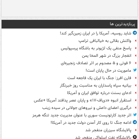
پربازدیدترین ها
شاید روسیه، آمریکا را در ایران زمین‌گیر کند!
واکنش بقائی به خیالبافی ترامپ
پاسخ منفی یک لژیونر به باشگاه پرسپولیس
انفجار بزرگ در شهر المخا یمن
۶ فوتی و ۵ مصدوم بر اثر تصادف زنجیره‌ای
ماموریت در حال پایان است!
فارن افرز: جنگ با ایران یک فاجعه است
بیانیه سپاه پاسداران به مناسبت روز خبرنگار
ادعای بسنت درباره توافق ایران و آمریکا
استقرار انبوه «دی‌اف‑۱۷» و پایان عصر پدافند آمریکا +عکس
درگیری اعضای داعش و نیروهای جولانی در سیده زینب
اثر جدید کارتونیست سوری با عنوان مدیریت جدید تنگه هرمز
ادامه جنگ تا روی کار آمدن دولت جدید در آمریکا!
پالایشگاه سیزران منفجر شد
پالایشگاه نفت اسلواکی منفجر شد