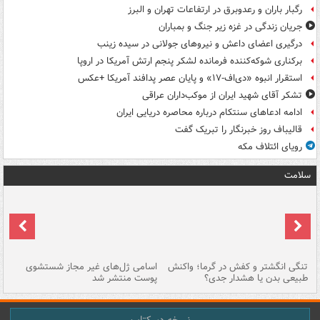
رگبار باران و رعدوبرق در ارتفاعات تهران و البرز
جریان زندگی در غزه زیر جنگ و بمباران
درگیری اعضای داعش و نیروهای جولانی در سیده زینب
برکناری شوکه‌کننده فرمانده لشکر پنجم ارتش آمریکا در اروپا
استقرار انبوه «دی‌اف‑۱۷» و پایان عصر پدافند آمریکا +عکس
تشکر آقای شهید ایران از موکب‌داران عراقی
ادامه ادعاهای سنتکام درباره محاصره دریایی ایران
قالیباف روز خبرنگار را تبریک گفت
رویای ائتلاف مکه
سلامت
تنگی انگشتر و کفش در گرما؛ واکنش
اسامی ژل‌های غیر مجاز شستشوی
مر
طبیعی بدن یا هشدار جدی؟
پوست منتشر شد
نسخه دسکتاپ