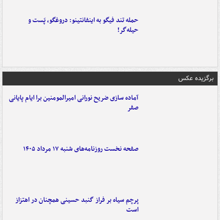
حمله تند فیگو به اینفانتینو: دروغگو، پَست‌ و
حیله‌گر!
برگزیده عکس
آماده سازی ضریح نورانی امیرالمومنین برا ایام پایانی
صفر
صفحه نخست روزنامه‌های شنبه ۱۷ مرداد ۱۴۰۵
پرچم سیاه بر فراز گنبد حسینی همچنان در اهتزاز
است