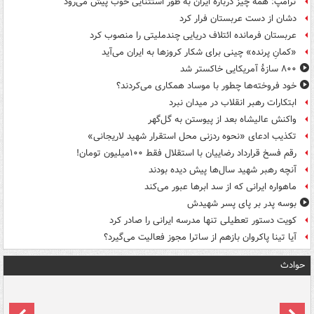
ترامپ: همه چیز درباره ایران به طور استثنایی خوب پیش می‌رود
دشان از دست عربستان فرار کرد
عربستان فرمانده ائتلاف دریایی چندملیتی را منصوب کرد
«کمانِ پرنده» چینی برای شکار کروزها به ایران می‌آید
۸۰۰ سازۀ آمریکایی خاکستر شد
خود فروخته‌ها چطور با موساد همکاری می‌کردند؟
ابتکارات رهبر انقلاب در میدان نبرد
واکنش عالیشاه بعد از پیوستن به گل‌گهر
تکذیب ادعای «نحوه ردزنی محل استقرار شهید لاریجانی»
رقم فسخ قرارداد رضاییان با استقلال فقط ۱۰۰میلیون تومان!
آنچه رهبر شهید سال‌ها پیش دیده بودند
ماهواره ایرانی که از سد ابرها عبور می‌کند
بوسه‌ پدر بر پای پسر شهیدش
کویت دستور تعطیلی تنها مدرسه ایرانی را صادر کرد
آیا تینا پاکروان بازهم از ساترا مجوز فعالیت می‌گیرد؟
حوادث