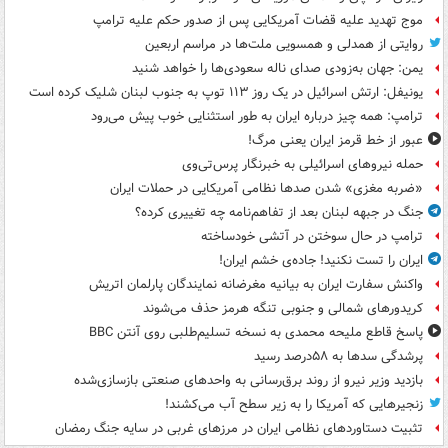
موج تهدید علیه قضات آمریکایی پس از صدور حکم علیه ترامپ
روایتی از همدلی و همسویی ملت‌ها در مراسم اربعین
یمن: جهان به‌زودی صدای ناله سعودی‌ها را خواهد شنید
یونیفل: ارتش اسرائیل در یک روز ۱۱۳ توپ به جنوب لبنان شلیک کرده است
ترامپ: همه چیز درباره ایران به طور استثنایی خوب پیش می‌رود
عبور از خط قرمز ایران یعنی مرگ!
حمله نیروهای اسرائیلی به خبرنگار پرس‌تی‌وی
«ضربه مغزی» شدن صدها نظامی آمریکایی در حملات ایران
جنگ در جبهه لبنان بعد از تفاهم‌نامه چه تغییری کرده؟
ترامپ در حال سوختن در آتشی خودساخته
ایران را تست نکنید! جاده‌ی خشم ایران!
واکنش سفارت ایران به بیانیه مغرضانه نمایندگان پارلمان اتریش
کریدورهای شمالی و جنوبی تنگه هرمز حذف می‌شوند
پاسخ قاطع ملیحه محمدی به نسخه تسلیم‌طلبی روی آنتن BBC
پرشدگی سدها به ۵۸درصد رسید
بازدید وزیر نیرو از روند برق‌رسانی به واحدهای صنعتی بازسازی‌شده
زنجیرهایی که آمریکا را به زیر سطح آب می‌کشند!
تثبیت دستاوردهای نظامی ایران در مرزهای غربی در سایه جنگ رمضان