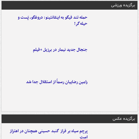
برگزیده ورزشی
حمله تند فیگو به اینفانتینو: دروغگو، پَست‌ و
حیله‌گر!
جنجال جدید نیمار در برزیل +فیلم
رامین رضاییان رسماً از استقلال جدا شد
برگزیده عکس
پرچم سیاه بر فراز گنبد حسینی همچنان در اهتزاز
است