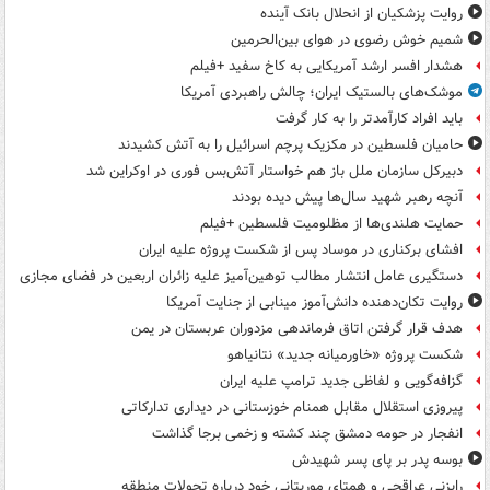
روایت پزشکیان از انحلال بانک آینده
شمیم خوش رضوی در هوای بین‌الحرمین
هشدار افسر ارشد آمریکایی به کاخ سفید +فیلم
موشک‌های بالستیک ایران؛ چالش راهبردی آمریکا
باید افراد کارآمدتر را به کار گرفت
حامیان فلسطین در مکزیک پرچم اسرائیل را به آتش کشیدند
دبیرکل سازمان ملل باز هم خواستار آتش‌بس فوری در اوکراین شد
آنچه رهبر شهید سال‌ها پیش دیده بودند
حمایت هلندی‌ها از مظلومیت فلسطین +فیلم
افشای برکناری در موساد پس از شکست پروژه علیه ایران
دستگیری عامل انتشار مطالب توهین‌آمیز علیه زائران اربعین در فضای مجازی
روایت تکان‌دهنده دانش‌آموز مینابی از جنایت آمریکا
هدف قرار گرفتن اتاق‌ فرماندهی مزدوران عربستان در یمن
شکست پروژه «خاورمیانه جدید» نتانیاهو
گزافه‌گویی و لفاظی جدید ترامپ علیه ایران
پیروزی استقلال مقابل همنام خوزستانی در دیداری تدارکاتی
انفجار در حومه دمشق چند کشته و زخمی برجا گذاشت
بوسه‌ پدر بر پای پسر شهیدش
رایزنی عراقچی و همتای موریتانی خود درباره تحولات منطقه