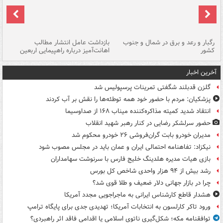
رگبار و رعد و برق در شمال و جنوب
بازداشت عامل انتشار مطالب
کشور
اهانت‌آمیز درباره راهپیمایی اربعین
گر
آخرین اخبار
گلزن قدبلند شگفتی تمرینات پرسپولیس شد
پزشکیان: مردم با حضور خود همه توطئه‌ها را نقش بر آب کردند
انتقاد شدید کمیته مذاکره‌کننده میناب ۱۶۸ از صداوسیما
حضور سرلشکر رضایی در کنار رهبر شهید انقلاب
مدیران خودرو بابت گران‌فروشی ۲۶ خودرو محکوم شد
نیکزاد: تفاهنامه احتمالی ایران و عمان باید در مجلس مصوب شود
بازی هیات مدیره هلدینگ خلیج فارس با سرنوشت سهامداران
رشد بیش از ۹۴ هزار واحدی شاخص کل بورس
چرا در بازار جهانی دلار ضعیف و طلا قوی شد؟
هشدار قاطع کارشناس ایرانی به ماجراجویی مجدد آمریکا
ورود تاکر کارلسون به انتخابات آمریکا؛ تهدیدی جدی برای پایگاه ترامپ
توافقنامه مکه؛ شکل‌گیری ناتوی اسلامی یا اقدامی فاقد اثر راهبردی؟