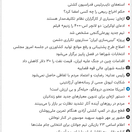
استعفای نایب‌رئیس فدراسیون کشتی
حکم اخراج ربیعی را چه کسی امضا کرد؟
اژه‌ای: بسیاری از کارگزاران نظام تکلیف‌مدار هستند
ادعای اوکراین: دو لانچر اس-۴۰۰ را زدیم+ فیلم
تیم جدید پورعلی‌گنجی مشخص شد
پروژه "لیبی‌سازی ایران" سناریوی تکراری دشمن
اصلاح طرح پشتیبانی و رفع موانع تولید کشاورزی در جلسه امروز مجلس
انتخابات شوراها در فصل پاییز برگزار می‌شود
اقدامات چین در جنگ علیه ایران، قیمت نفت را ۳۰ دلار کاهش داد
جلسه شورای عالی قوه قضاییه
رئیس عدلیه: رضایت و اعتماد مردم با لفاظی حاصل نمی‌شود
شکایت لیونل مسی از رسانه‌های آرژانتینی
آمریکا متحدی دروغگو، حیله‌گر و بی ارزش است!
دستور اژه‌ای برای تدوین معیارهای جدید عفو زندانیان
مردم در روزهای آینده آثار تشدید نظارت بر بازار را می‌بینند
قطع برق در کمپ کشتی آزادی هنگام تمرین ملی‌پوشان
حضور پر مهر شهید سپهبد موسوی در کنار نوه‌اش
اعلام اسامی ۲۳ بازیکن تیم جوانان برای انتخابی جام ملت‌ها
کنایه بقایی به تقابل ایران با ترامپ و آمریک