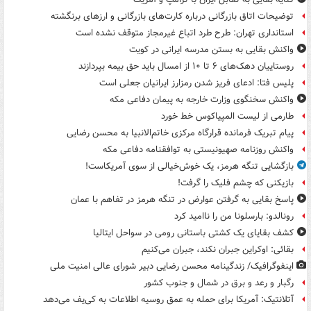
توضیحات اتاق بازرگانی درباره کارت‌های بازرگانی و ارزهای برنگشته
استانداری تهران: طرح طرد اتباع غیرمجاز متوقف نشده است
واکنش بقایی به بستن مدرسه ایرانی در کویت
روستاییان دهک‌های ۶ تا ۱۰ از امسال باید حق بیمه بپردازند
پلیس فتا: ادعای فریز شدن رمزارز ایرانیان جعلی است
واکنش سخنگوی وزارت خارجه به پیمان دفاعی مکه
طارمی از لیست المپیاکوس خط خورد
پیام تبریک فرمانده قرارگاه مرکزی خاتم‌الانبیا به محسن رضایی
واکنش روزنامه صهیونیستی به توافقنامه دفاعی مکه
بازگشایی تنگه هرمز، یک خوش‌خیالی از سوی آمریکاست!
بازیکنی که چشم فلیک را گرفت!
پاسخ بقایی به گرفتن عوارض در تنگه هرمز در تفاهم با عمان
رونالدو: بارسلونا من را ناامید کرد
کشف بقایای یک کشتی باستانی رومی در سواحل ایتالیا
بقائی: اوکراین جبران نکند، جبران می‌کنیم
اینفوگرافیک/ زندگینامه محسن رضایی دبیر شورای عالی امنیت‌ ملی
رگبار و رعد و برق در شمال و جنوب کشور
آتلانتیک: آمریکا برای حمله به عمق روسیه اطلاعات به کی‌یف می‌دهد