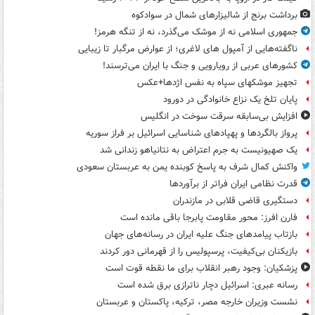
برداشت برنج از شالیزارهای شمال در سوادکوه
جمهوری اسلامی نه از موشک می‌گذرد، نه از تنگه هرمز!
ناگفته‌هایی از آمپول های لاغری؛ از عوارض مرگبار تا زیبایی
کشورهای عربی از رویارویی و جنگ با ایران می‌ترسند!
تجهیز موشکهای سپاه به نفس اژدها+عکس
پایان تلخ یک نزاع خانوادگی در دورود
افزایش بی‌سابقه سرقت سوخت در انگلیس
پرواز بالگردها و پهپادهای شناسایی اسرائیل بر فراز سوریه
یک صهیونیست به جرم اعتراض به نتانیاهو زندانی شد
واکنش کمال شرف به پاسخ کوبنده یمن به عربستان سعودی
قدرت نظامی ایران فراتر از برآوردها
دستگیری قاضی قلابی در مازندران
فارن افرز: محور مقاومت پابرجا باقی مانده است
بازتاب پیامدهای جنگ علیه ایران در رسانه‌های جهان
بازیکنان بی‌کیفیت، پرسپولیس را از قهرمانی دور کردند
پزشکیان: وجود رهبر انقلاب برای ما نقطه قوت است
رسانه عبری: اسرائیل دچار ناترازی برق شده است
نشست وزیران خارجه مصر، ترکیه، پاکستان و عربستان