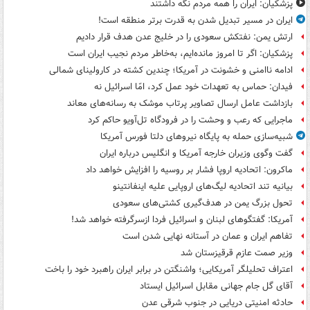
پزشکیان: ایران را همه مردم نگه داشتند
ایران در مسیر تبدیل شدن به قدرت برتر منطقه است!
ارتش یمن: نفتکش سعودی را در خلیج عدن هدف قرار دادیم
پزشکیان: اگر تا امروز مانده‌ایم، به‌خاطر مردم نجیب ایران است
ادامه ناامنی و خشونت در آمریکا؛ چندین کشته در کارولینای شمالی
فیدان: حماس به تعهدات خود عمل کرد، امّا اسرائیل نه
بازداشت عامل ارسال تصاویر پرتاب موشک به رسانه‌های معاند
ماجرایی که رعب و وحشت را در فرودگاه تل‌آویو حاکم کرد
شبیه‌سازی حمله به پایگاه نیروهای دلتا فورس آمریکا
گفت وگوی وزیران خارجه آمریکا و انگلیس درباره ایران
ماکرون: اتحادیه اروپا فشار بر روسیه را افزایش خواهد داد
بیانیه تند اتحادیه لیگ‌های اروپایی علیه اینفانتینو
تحول بزرگ یمن در هدف‌گیری کشتی‌های سعودی
آمریکا: گفتگوهای لبنان و اسرائیل فردا ازسرگرفته خواهد شد!
تفاهم ایران و عمان در آستانه نهایی شدن است
وزیر صمت عازم قرقیزستان شد
اعتراف تحلیلگر آمریکایی؛ واشنگتن در برابر ایران راهبرد خود را باخت
آقای گل جام جهانی مقابل اسرائیل ایستاد
حادثه امنیتی دریایی در جنوب شرقی عدن