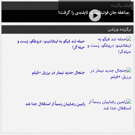
فیلم برگزیده
صاعقه جان فوتبالیست تایلندی را گرفت!
برگزیده ورزشی
حمله تند فیگو به اینفانتینو: دروغگو، پَست‌ و
حیله‌گر!
جنجال جدید نیمار در برزیل +فیلم
رامین رضاییان رسماً از استقلال جدا شد