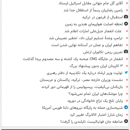
آقای گل جام جهانی مقابل اسرائیل ایستاد
رامین رضاییان رسماً از استقلال جدا شد
استقبال از فرعون در ترکیه
لحظه اصابت هواپیمای هندی به زمین
علت انفجار جبل‌علی امارات اعلام شد
ترامپ وعدۀ تسلیم ایران داد، تحقیر نصیبش شد
تفاهم ایران و عمان در آستانه نهایی شدن است
تمرین رزمی تکاوران ارتش
انفجار در جایگاه CNG صحنه یک کشته و سه مصدوم برجا گذاشت
۳ کاپیتان ایران بدون پیشنهاد بزرگ
توئیت وزیر ارشاد درباره یک تکذیبیه از دفتر رهبری
نشست وزیران خارجه مصر، ترکیه، پاکستان و عربستان
بازیکنان بی‌کیفیت، پرسپولیس را از قهرمانی دور کردند
چرا موشک‌های ایران تمام نمی‌شود؟
پایان تلخ یک نزاع خانوادگی در دورود
شبیه‌سازی حمله به پایگاه نیروهای دلتا فورس آمریکا
زمان شارژ اعتبار کالابرگ تغییر کرد
صاعقه جان فوتبالیست تایلندی را گرفت!