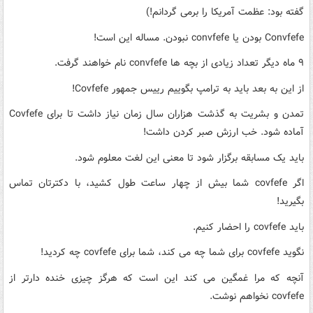
گفته بود: عظمت آمریکا را برمی گردانم!)
Convfefe بودن یا convfefe نبودن. مساله این است!
۹ ماه دیگر تعداد زیادی از بچه ها convfefe نام خواهند گرفت.
از این به بعد باید به ترامپ بگوییم رییس جمهور Covfefe!
تمدن و بشریت به گذشت هزاران سال زمان نیاز داشت تا برای Covfefe
آماده شود. خب ارزش صبر کردن داشت!
باید یک مسابقه برگزار شود تا معنی این لغت معلوم شود.
اگر covfefe شما بیش از چهار ساعت طول کشید، با دکترتان تماس
بگیرید!
باید covfefe را احضار کنیم.
نگوید covfefe برای شما چه می کند، شما برای covfefe چه کردید!
آنچه که مرا غمگین می کند این است که هرگز چیزی خنده دارتر از
covfefe نخواهم نوشت.