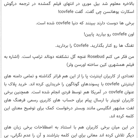
بالاخره معلوم شد بیل موری در انتهای فیلم گمشده در ترجمه درگوش
اسکارت یوهانسن چی گفت. گفت covfefe!
برخی ها دوست دارند ببینند که دنیا covfefe شده است.
اون covfefe رو بیارید پایین!
تفنگ ها رو کنار بگذارید. Covfefe را بردارید.
من فکر می کنم Rosebud غنچه گل نشکفته دونالد ترامپ است. (اشاره به
فیلم همشهری کین ساخته اورسن ولز)
تعدادی از کاربران اینترنت پا را از این هم فراتر گذاشته و تمامی دامنه های
اینترنتی covfefe با پسوندهای گوناگون را خریداری کرده اند. خرید پلاک با
عنوان covfefe در آمریکا هم توسط فردی انجام شده است. همچنین برخی
کاربران توییتر با ارسال پیام برای حساب های کاربری رسمی فرهنگ های
لغت مشهور انگلیسی مانند وبستر درخواست کمک برای توضیح معنای این
کلمه کرده اند.
در این میان برخی کاربران هم با استناد به اصطلاحات برخی زبان های
دیگر تلاش کرده اند معانی برای این کلمه بتراشند و آن را عدم نگرانی، بی