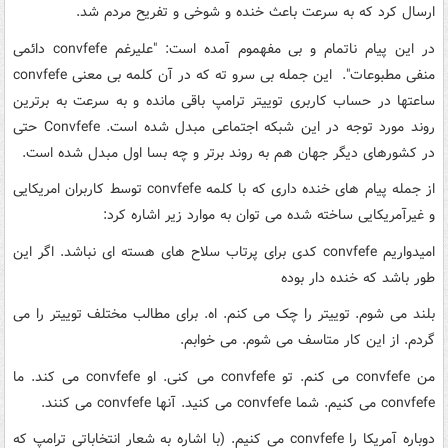
ارسال کرد که به سرعت باعث خنده و شوخی و تفریح مردم شد.
در این پیام ناتمام و بی مفهموم آمده است: "علیرغم convfefe دائمی
منفی مطبوعات". این جمله بی سرو ته که در آن کلمه بی معنی convfefe
ساعتها در حساب کاربری توییتر ترامپ باقی مانده و به سرعت به برترین
روند مورد توجه در این شبکه اجتماعی مبدل شده است. Convfefe حتی
در کشورهای دیگر جهان هم به روند برتر و چه بسا اول مبدل شده است.
از جمله پیام های خنده داری که با کلمه convfefe توسط کاربران امریکایی
و غیرآمریکایی ساخته شده می توان به موارد زیر اشاره کرد:
امیدواریم convfefe کدی برای پرتاب سلاح های هسته ای نباشد. اگر این
طور باشد که خنده دار بوده
بلند می شوم. توییتر را چک می کنم. اه. برای مطالب مختلف توییتر را می
گردم. از این کار متاسف می شوم. می خوابم.
من convfefe می کنم. تو convfefe می کنی. او convfefe می کند. ما
convfefe می کنیم. شما convfefe می کنید. آنها convfefe می کنند.
دوباره آمریکا را convfefe می کنیم. (با اشاره به شعار انتخاباتی ترامپ که