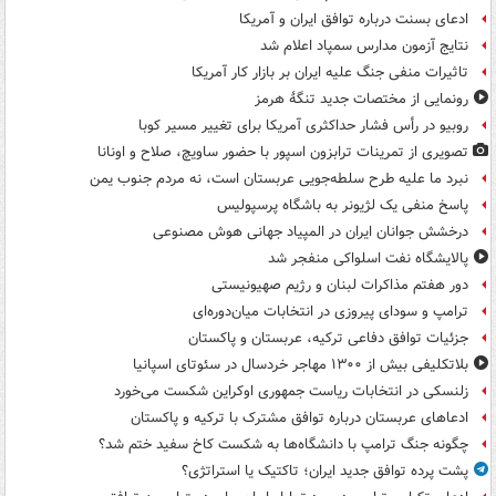
ادعای بسنت درباره توافق ایران و آمریکا
نتایج آزمون مدارس سمپاد اعلام شد
تاثیرات منفی جنگ علیه ایران بر بازار کار آمریکا
رونمایی از مختصات جدید تنگۀ هرمز
روبیو در رأس فشار حداکثری آمریکا برای تغییر مسیر کوبا
تصویری از تمرینات ترابزون اسپور با حضور ساویچ، صلاح و اونانا
نبرد ما علیه طرح سلطه‌جویی عربستان است، نه مردم جنوب یمن
پاسخ منفی یک لژیونر به باشگاه پرسپولیس
درخشش جوانان ایران در المپیاد جهانی هوش مصنوعی
پالایشگاه نفت اسلواکی منفجر شد
دور هفتم مذاکرات لبنان و رژیم صهیونیستی
ترامپ و سودای پیروزی در انتخابات میان‌دوره‌ای
جزئیات توافق دفاعی ترکیه، عربستان و پاکستان
بلاتکلیفی بیش از ۱۳۰۰ مهاجر خردسال در سئوتای اسپانیا
زلنسکی در انتخابات ریاست جمهوری اوکراین شکست می‌خورد
ادعاهای عربستان درباره توافق مشترک با ترکیه و پاکستان
چگونه جنگ ترامپ با دانشگاه‌ها به شکست کاخ سفید ختم شد؟
پشت پرده توافق جدید ایران؛ تاکتیک یا استراتژی؟