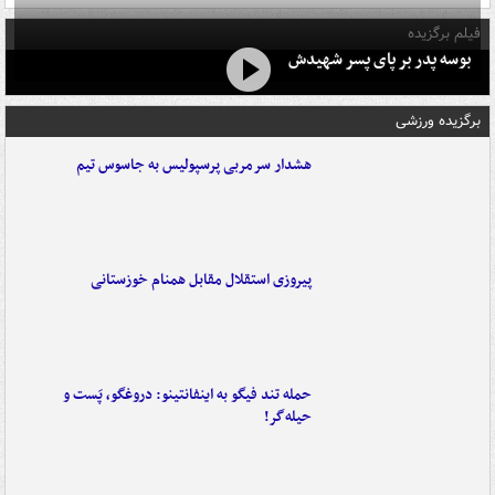
فیلم برگزیده
بوسه‌ پدر بر پای پسر شهیدش
برگزیده ورزشی
هشدار سرمربی پرسپولیس به جاسوس تیم
پیروزی استقلال مقابل همنام خوزستانی
حمله تند فیگو به اینفانتینو: دروغگو، پَست‌ و
حیله‌گر!