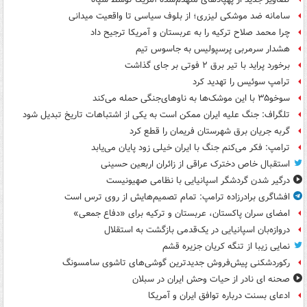
سامانه ضد موشکی لیزری؛ از بلوف سیاسی تا واقعیت میدانی
چرا محمد صلاح ترکیه را به عربستان و آمریکا ترجیح داد
هشدار سرمربی پرسپولیس به جاسوس تیم
برخورد پراید با تیر برق ۲ فوتی بر جای گذاشت
ترامپ سوئیس را تهدید کرد
سوخو۳۵ با این موشک‌ها به ناوهای‌جنگی حمله می‌کند
تلگراف: جنگ علیه ایران ممکن است به یکی از اشتباهات تاریخ تبدیل شود
گربه جریان برق شهرستان فریمان را قطع کرد
ترامپ: فکر می‌کنم جنگ با ایران خیلی زود پایان می‌یابد
استقبال خاص دخترک عراقی از زائران اربعین حسینی
درگیر شدن گردشگر اسپانیایی با نظامی صهیونیست
افشاگری برادرزاده ترامپ: تمام تصمیم‌هایش از روی ترس است
امضای سران پاکستان، عربستان و ترکیه برای «دفاع جمعی»
دروازه‌بان اسپانیایی در یک‌قدمی بازگشت به استقلال
نمایی زیبا از تنگه کریان جزیره قشم
رکوردشکنی پیش‌فروش جدیدترین گوشی‌های تاشوی سامسونگ
صحنه ای نادر از حیات وحش ایران در سبلان
ادعای بسنت درباره توافق ایران و آمریکا