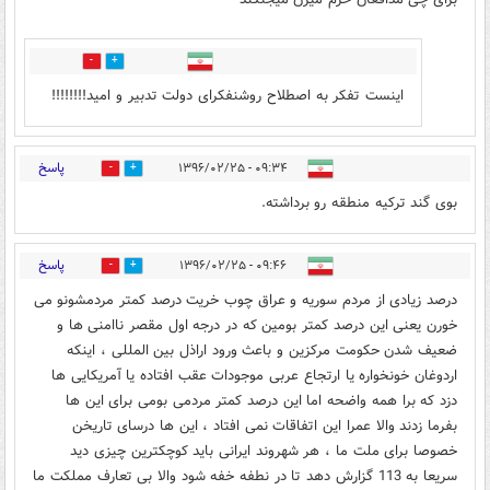
0
8
اینست تفکر به اصطلاح روشنفکرای دولت تدبیر و امید!!!!!!!!
پاسخ
۰۹:۳۴ - ۱۳۹۶/۰۲/۲۵
5
11
بوی گند ترکیه منطقه رو برداشته.
پاسخ
۰۹:۴۶ - ۱۳۹۶/۰۲/۲۵
1
6
درصد زیادی از مردم سوریه و عراق چوب خریت درصد کمتر مردمشونو می
خورن یعنی این درصد کمتر بومین که در درجه اول مقصر ناامنی ها و
ضعیف شدن حکومت مرکزین و باعث ورود اراذل بین المللی ، اینکه
اردوغان خونخواره یا ارتجاع عربی موجودات عقب افتاده یا آمریکایی ها
دزد که برا همه واضحه اما این درصد کمتر مردمی بومی برای این ها
بفرما زدند والا عمرا این اتفاقات نمی افتاد ، این ها درسای تاریخن
خصوصا برای ملت ما ، هر شهروند ایرانی باید کوچکترین چیزی دید
سریعا به 113 گزارش دهد تا در نطفه خفه شود والا بی تعارف مملکت ما