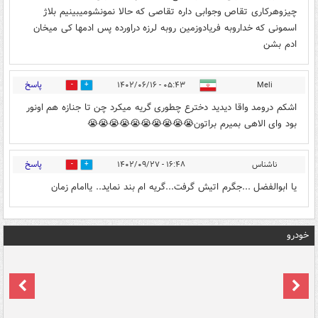
چیزوهرکاری تقاص وجوابی داره تقاصی که حالا نمونشومیبینیم بلاژ
اسمونی که خداروبه فریادوزمین روبه لرزه دراورده پس ادمها کی میخان
ادم بشن
پاسخ
۰۵:۴۳ - ۱۴۰۲/۰۶/۱۶
Meli
0
1
اشکم درومد واقا دیدید دخترع چطوری گریه میکرد چن تا جنازه هم اونور
بود وای الاهی بمیرم براتون😭😭😭😭😭😭😭😭😭😭
پاسخ
ناشناس
۱۶:۴۸ - ۱۴۰۲/۰۹/۲۷
0
0
یا ابوالفضل ...جگرم اتیش گرفت...گریه ام بند نماید.. یاامام زمان
خودرو