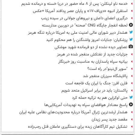
خدمه ناو لینکلن: پس از ۸ ماه حضور در دریا خسته و درمانده‌ شدیم
استقرار انبوه «دی‌اف‑۱۷» و پایان عصر پدافند آمریکا +عکس
درگیری اعضای داعش و نیروهای جولانی در سیده زینب
لحظه انفجار جایگاه CNG "صحنه" در دوربین مداربسته
هشدار دبیر شورای عالی امنیت ملی به امریکا درباره تنگه هرمز
پزشکیان: جنایات امروز واشنگتن را هم محکوم کنید
تصاویر دیده‌ نشده از دو فرمانده شهید موشکی
جزئیات جدید از نفتکش منفجر شده در هرمز
بیانیه سپاه پاسداران به مناسبت روز خبرنگار
"سوپر ال‌نینو"در راه است؟
پالایشگاه سیزران منفجر شد
فارن افرز: جنگ با ایران یک فاجعه است
پاکستان: باید در برابر اسرائیل متحد شویم
حتی اوکراین هم به ترکیه حمله کرد
پاسخ معنادار هوافضای سپاه به تهدیدات آمریکایی‌ها
هشدار ارشدترین ژنرال آمریکا درباره محدودیت‌های نظامی علیه ایران
مقصد جدید پسر زیدان
تشکیل تیم کارآگاهان زبده برای دستگیری عاملان قتل رجب‌زاده