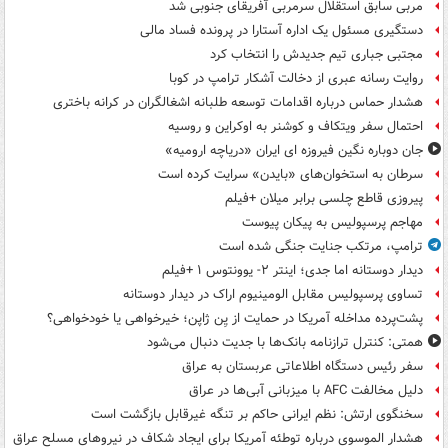
مربی سابق استقلال سرمربی آفریقای جنوبی شد
دستگیری مسئول یک اداره آستارا در پرونده فساد مالی
مجتبی جباری تیم جدیدش را انتخاب کرد
روایت رسانه عبری از دخالت آشکار ترامپ در کوبا
هشدار حماس درباره اقدامات توسعه طلبانه اشغالگران در کرانه باختری
احتمال سفر ویتکاف و کوشنر به اوکراین و روسیه
جان دوباره نگین فیروزه ای ایران «دریاچه ارومیه»
سرطان به استخوان‌های «بایدن» سرایت کرده است
پیروزی قاطع چلسی برابر میلان +فیلم
مهاجم پرسپولیس به پیکان پیوست
ترامپ، مرتکب جنایت جنگی شده است
دیدار دوستانه اما جدی؛ اینتر ۲- یوونتوس ۱ +فیلم
تساوی پرسپولیس مقابل الومینیوم اراک در دیدار دوستانه
پشت‌پرده مداخله آمریکا در حمایت از یِن ژاپن؛ خیرخواهی یا خودخواهی؟
همتی: کنترل ترازنامه بانک‌ها با جدیت دنبال می‌شود
سفر رئیس دستگاه اطلاعاتی عربستان به عراق
دلیل مخالفت AFC با میزبانی آبی‌ها در عراق
سخنگوی ارتش: نظم ایرانی حاکم بر تنگه غیرقابل بازگشت است
هشدار الموسوی درباره توطئه آمریکا برای ایجاد شکاف در نیروهای مسلح عراق