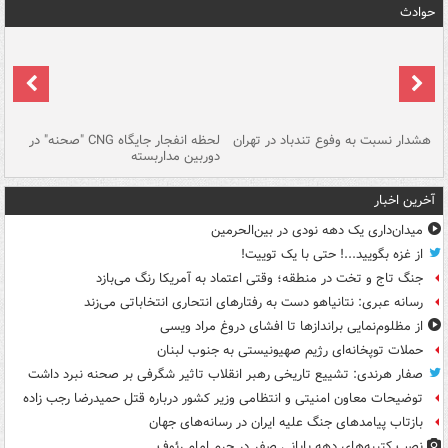
حوادث
ای
هشدار نسبت به وفوع تندباد در تهران
لحظه انفجار جایگاه CNG "صحنه" در
دس
دوربین مداربسته
ات
آخرین اخبار
میدان‌داری یک دهه نودی در بین‌الحرمین
از غزه بگویید...! حتی با یک توییت!
جنگ تاج و تخت در منطقه؛ وقتی اعتماد به آمریکا رنگ می‌بازد
رسانه عبری: نتانیاهو دست به رفتارهای انتحاری انتخاباتی می‌زند
از مظلوم‌نمایی براندازها تا افشای دروغ مراد ویسی
حملات توپخانه‌ای رژیم صهیونیستی به جنوب لبنان
صفار هرندی: تشییع تاریخی رهبر انقلاب تاثیر شگرفی بر صحنه نبرد داشت
توضیحات معاون امنیتی و انتظامی وزیر کشور درباره قتل حمیدرضا رجب زاده
بازتاب پیامدهای جنگ علیه ایران در رسانه‌های جهان
نصب کتیبه‌های دهه پایانی صفر در حرم امام رئوف