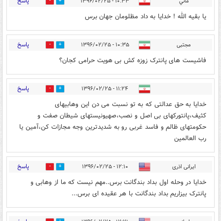
پاسخ
ماني
۱۰:۳۳ - ۱۳۹۶/۰۲/۲۵
1
5
يا بقيه الله ! خدايا به داد مظلومان جهان برس
پاسخ
مجتبی
۱۰:۳۵ - ۱۳۹۶/۰۲/۲۵
5
7
فاشیست های پانترک زوزه کش بی هویت حرامی کجان؟
پاسخ
۱۱:۲۴ - ۱۳۹۶/۰۲/۲۵
2
8
خدایا به حق عدالتی که به تو نسبت می دن این وهابیهای
کثیف،پانتورکهای بی اصل و نصب،صهیونیستهای شیطان صفت و
حکومتهای ظالم و فاسد غربی رو به شدیدترین وجه مجازات کن،آمین یا
رب العالمین
پاسخ
ایرانی اذری
۱۲:۱۰ - ۱۳۹۶/۰۲/۲۵
3
8
خدایا در وحله اول بداد بندگانت برس..مهم نیست که ما از وهابی و
پانترک بیزاریم بداد بندگانت با هر عقیده ای برس...