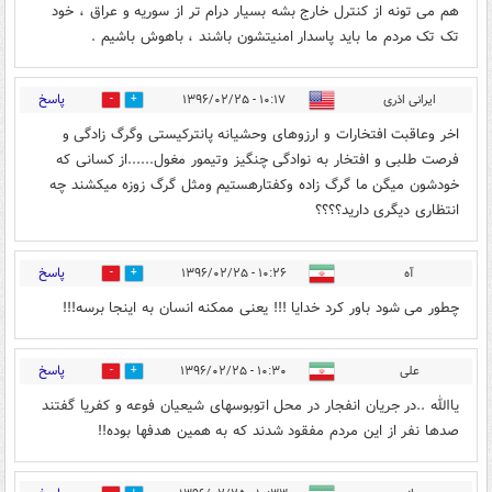
هم می تونه از کنترل خارج بشه بسیار درام تر از سوریه و عراق ، خود
تک تک مردم ما باید پاسدار امنیتشون باشند ، باهوش باشیم .
پاسخ
ایرانی اذری
۱۰:۱۷ - ۱۳۹۶/۰۲/۲۵
5
10
اخر وعاقبت افتخارات و ارزوهای وحشیانه پانترکیستی وگرگ زادگی و
فرصت طلبی و افتخار به نوادگی چنگیز وتیمور مغول......از کسانی که
خودشون میگن ما گرگ زاده وکفتارهستیم ومثل گرگ زوزه میکشند چه
انتظاری دیگری دارید؟؟؟؟
پاسخ
آه
۱۰:۲۶ - ۱۳۹۶/۰۲/۲۵
1
5
چطور می شود باور کرد خدایا !!! یعنی ممکنه انسان به اینجا برسه!!!
پاسخ
علی
۱۰:۳۰ - ۱۳۹۶/۰۲/۲۵
2
6
یاالله ..در جریان انفجار در محل اتوبوسهای شیعیان فوعه و کفریا گفتند
صدها نفر از این مردم مفقود شدند که به همین هدفها بوده!!