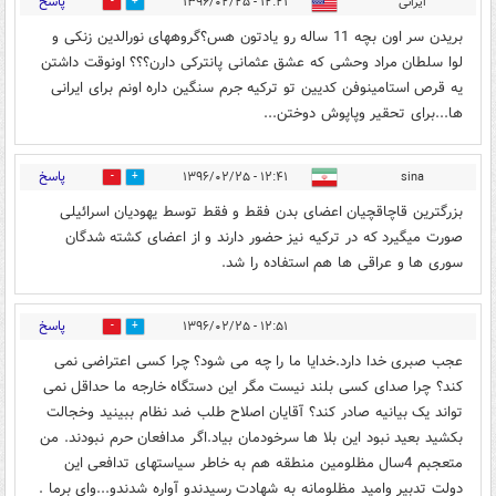
پاسخ
ایرانی
۱۲:۲۱ - ۱۳۹۶/۰۲/۲۵
2
7
بریدن سر اون بچه 11 ساله رو یادتون هس؟گروههای نورالدین زنکی و
لوا سلطان مراد وحشی که عشق عثمانی پانترکی دارن؟؟؟ اونوقت داشتن
یه قرص استامینوفن کدیین تو ترکیه جرم سنگین داره اونم برای ایرانی
ها...برای تحقیر وپاپوش دوختن...
پاسخ
۱۲:۴۱ - ۱۳۹۶/۰۲/۲۵
sina
3
6
بزرگترین قاچاقچیان اعضای بدن فقط و فقط توسط یهودیان اسرائیلی
صورت میگیرد که در ترکیه نیز حضور دارند و از اعضای کشته شدگان
سوری ها و عراقی ها هم استفاده را شد.
پاسخ
۱۲:۵۱ - ۱۳۹۶/۰۲/۲۵
0
8
عجب صبری خدا دارد.خدایا ما را چه می شود؟ چرا کسی اعتراضی نمی
کند؟ چرا صدای کسی بلند نیست مگر این دستگاه خارجه ما حداقل نمی
تواند یک بیانیه صادر کند؟ آقایان اصلاح طلب ضد نظام ببینید وخجالت
بکشید بعید نبود این بلا ها سرخودمان بیاد.اگر مدافعان حرم نبودند. من
متعجبم 4سال مظلومین منطقه هم به خاطر سیاستهای تدافعی این
دولت تدبیر وامید مظلومانه به شهادت رسیدندو آواره شدندو...وای برما .