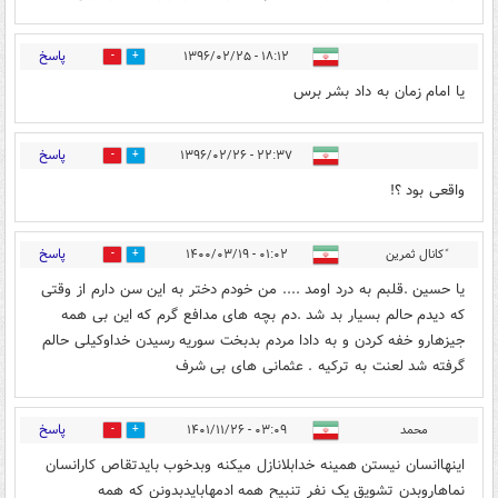
پاسخ
۱۸:۱۲ - ۱۳۹۶/۰۲/۲۵
0
2
یا امام زمان به داد بشر برس
پاسخ
۲۲:۳۷ - ۱۳۹۶/۰۲/۲۶
0
2
واقعی بود ؟!
پاسخ
ًکانال ثمرین
۰۱:۰۲ - ۱۴۰۰/۰۳/۱۹
0
1
یا حسین .قلبم به درد اومد .... من خودم دختر به این سن دارم از وقتی
که دیدم حالم بسیار بد شد .دم بچه های مدافع گرم که این بی همه
جیزهارو خفه کردن و به دادا مردم بدبخت سوریه رسیدن خداوکیلی حالم
گرفته شد لعنت به ترکیه . عثمانی های بی شرف
پاسخ
محمد
۰۳:۰۹ - ۱۴۰۱/۱۱/۲۶
0
1
اینهاانسان نیستن همینه خدابلانازل میکنه وبدخوب بایدتقاص کارانسان
نماهاروبدن تشویق یک نفر تنبیح همه ادمهابایدبدونن که همه