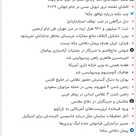
افشای نقشه ترور لیونل مسی در جام جهانی ۲۰۲۶
چند نکته درباره توافق مکه!
دبل درگاهی در شب توقف استانداردلیژ
ثبت ۲ میلیون و ۹۲۰ هزار تردد در مرز مهران طی ایام اربعین
یمن: تشکیل ائتلاف مانع مجازات عربستان بخاطر جنایاتش نمی‌شود
فیدان: ایران هدف پیمان دفاعی مکه نیست
شوخی حاج‌قاسم با خبرنگار در عملیات آزادسازی بوکمال
امیرحسین طاهری راهی پرسپولیس شد
طعنه همتی به وزیر خزانه داری آمریکا
هافبک آلومینیوم پرسپولیسی شد
یونان به دنبال گسترش حضور نظامی در خلیج فارس
زخمی شدن ۴ شهروند یمنی در حمله مزدوران سعودی
زخمی شدن ۳ نظامی لبنانی در زوطر غربی
عکاسان و خبرنگاران در دفاع مقدس
ورود فرمانده تروریست‌های آمریکایی به تل‌آویو
آغاز تحقیقات سازمان ملل درباره جاسوسی کارمندش برای اسرائیل
مسیر درآمدزایی فراموش شده لیگ برتری‌ها
پیمان دفاعی مکه!