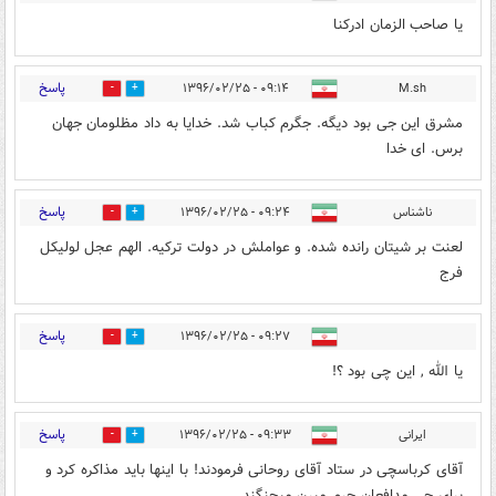
یا صاحب الزمان ادرکنا
پاسخ
۰۹:۱۴ - ۱۳۹۶/۰۲/۲۵
M.sh
2
15
مشرق این جی بود دیگه. جگرم کباب شد. خدایا به داد مظلومان جهان
برس. ای خدا
پاسخ
ناشناس
۰۹:۲۴ - ۱۳۹۶/۰۲/۲۵
4
7
لعنت بر شيتان رانده شده. و عواملش در دولت تركيه. الهم عجل لوليكل
فرج
پاسخ
۰۹:۲۷ - ۱۳۹۶/۰۲/۲۵
1
8
یا الله , این چی بود ؟!
پاسخ
ایرانی
۰۹:۳۳ - ۱۳۹۶/۰۲/۲۵
12
12
آقای کرباسچی در ستاد آقای روحانی فرمودند! با اینها باید مذاکره کرد و
برای چی مدافعان حرم میرن میجنگند