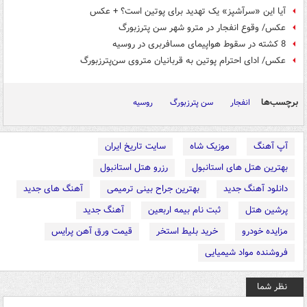
آیا این «سرآشپز» یک تهدید برای پوتین است؟ + عکس
عکس/ وقوع انفجار در مترو شهر سن پترزبورگ
8 کشته در سقوط هواپیمای مسافربری در روسیه
عکس/ ادای احترام پوتین به قربانیان متروی سن‌پترزبورگ
برچسب‌ها
انفجار
سن پترزبورگ
روسیه
آپ آهنگ
موزیک شاه
سایت تاریخ ایران
بهترین هتل های استانبول
رزرو هتل استانبول
دانلود آهنگ جدید
بهترین جراح بینی ترمیمی
آهنگ های جدید
پرشین هتل
ثبت نام بیمه اربعین
آهنگ جدید
مزایده خودرو
خرید بلیط استخر
قیمت ورق آهن پرایس
فروشنده مواد شیمیایی
نظر شما