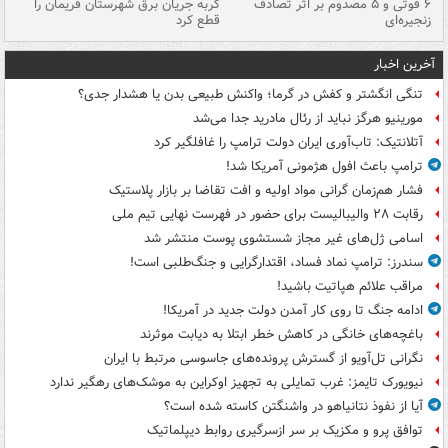
۶ فوتی و ۵ مصدوم بر اثر تصادف
گربه جریان برق شهرستان فریمان را
رگ
زنجیره‌ای
قطع کرد
آخرین اخبار
تنگی انگشتر و کفش در گرما؛ واکنش طبیعی بدن یا هشدار جدی؟
مورینیو هرگز نباید از رئال مادرید جدا می‌شد
آتلانتیک: تاب‌آوری ایران دولت ترامپ را غافلگیر کرد
ترامپ باعث افول هژمونی آمریکا شد!
فشار هم‌زمان گرانی مواد اولیه و افت تقاضا بر بازار پلاستیک
رقابت ۲۸ والیبالیست برای حضور در فهرست نهایی تیم ملی
اسامی ژل‌های غیر مجاز شستشوی پوست منتشر شد
سندرز: ترامپ نماد فساد، اقتدارگرایی و جنگ‌طلبی است!
مراقب علائم هپاتیت باشید!
ادامه جنگ تا روی کار آمدن دولت جدید در آمریکا!
باغچه‌های خانگی در کاهش خطر ابتلا به دیابت موثرند
نگرانی تل‌آویو از گسترش پرونده‌های جاسوسی مرتبط با ایران
نیویورک تایمز: غرب تمایلی به تجهیز اوکراین به موشک‌های رهگیر ندارد
آیا از نفوذ نتانیاهو در واشنگتن کاسته شده است؟
توافق پرو و مکزیک بر سر ازسرگیری روابط دیپلماتیک