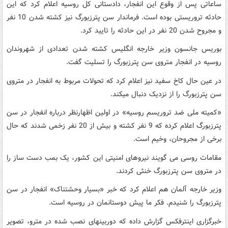
ساعاتی پس از وقوع این انفجار، دادستانی کل روسیه اعلام کرد که این
حادثه تروریستی بوده است. فرماندار سن پترزبورگ نیز کشته شدن 10 نفر
و مجروح شدن 20 نفر در این حادثه را تایید کرد.
بوریس جانسون وزیر خارجه انگلیس کشته شدن تعدادی از شهروندان
روسیه در انفجار متروی سن پترزبورگ را تسلیت گفت.
در عین حال کاخ سفید نیز اعلام کرد که تحولات مربوط به انفجار در متروی
سن پترزبورگ را از نزدیک دنبال میکند.
«کمیته ملی ضد تروریسم روسیه» در اولین اظهارنظر درباره انفجار در سن
پترزبورگ اعلام کرده که 9 نفر کشته و بیش از 20 نفر زخمی شدند که حال
برخی از مجروحان، وخیم است.
مقامات روسی می گویند نیروهای امنیتی این کشور، یک بمب دست ساز را
در متروی سن پترزبورگ خنثی کردند.
وزیر خارجه آلمان هم اعلام کرد که خبر «بسیار وحشتناک» انفجار در سن
پترزبورگ را شنیدم. فکر ما پیش دوستانمان در روسیه است.
خبرگزاری اینترفکس گزارش داده که دوربینهای نصب شده در مترو، تصویر