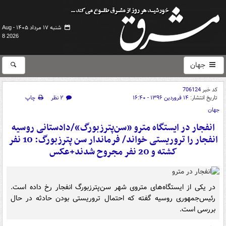
شنبه ۱۷ مرداد ۱۴۰۵ -
Aug
8 2026
جهان
کد خبر
706124
تاریخ انتشار:
۱۴ فروردین ۱۳۹۶ - ۱۶:۴۰
۲ نظر
چاپ
جهان
انفجار در ایستگاه‌ مترو «سن‌پترزبورگ»/دادستانی روسیه
انفجار را تروریستی خواند/ فرماندار سن پترزبورگ: 10 نفر
کشته و 20 نفر مجروح شدند+عکس
در یکی از ایستگاه‌های متروی شهر سن‌پترزبورگ انفجار رخ داده است.
رئیس‌جمهوری روسیه گفته که احتمال تروریستی بودن حادثه در حال
بررسی است.