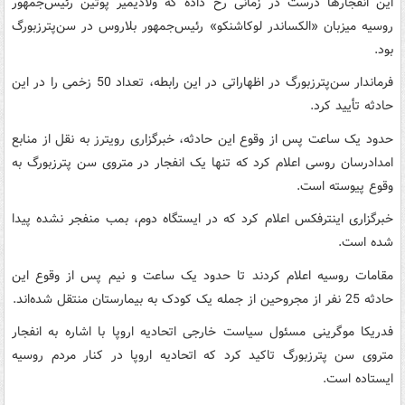
این انفجارها درست در زمانی رخ داده که ولادیمیر پوتین رئیس‌جمهور
روسیه میزبان «الکساندر لوکاشنکو» رئیس‌جمهور بلاروس در سن‌پترزبورگ
بود.
فرماندار سن‌پترزبورگ در اظهاراتی در این رابطه، تعداد 50 زخمی را در این
حادثه تأیید کرد.
حدود یک ساعت پس از وقوع این حادثه، خبرگزاری رویترز به نقل از منابع
امدادرسان روسی اعلام کرد که تنها یک انفجار در متروی سن پترزبورگ به
وقوع پیوسته است.
خبرگزاری اینترفکس اعلام کرد که در ایستگاه دوم، بمب منفجر نشده پیدا
شده است.
مقامات روسیه اعلام کردند تا حدود یک ساعت و نیم پس از وقوع این
حادثه 25 نفر از مجروحین از جمله یک کودک به بیمارستان منتقل شده‌اند.
فدریکا موگرینی مسئول سیاست خارجی اتحادیه اروپا با اشاره به انفجار
متروی سن پترزبورگ تاکید کرد که اتحادیه اروپا در کنار مردم روسیه
ایستاده است.