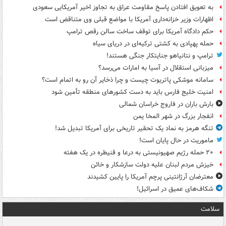
به تعویق افتادن پاسخ مقاومت عراق به تجاوز اخیر آمریکایی سعودی
اظهارات وزیر خزانه‌داری آمریکا با مواضع قبلی وی متناقض است
حکم دادگاه آمریکا برای توقف ساخت سالن رقص ترامپ
حمله پهپادی به کشتی ترکیه‌ای در دریای سیاه
ترامپ و نتانیاهو جنایتکار جنگی هستند!
میزبانی استقلال در آسیا به امارات می‌رسد؟
سامانه موشکی پاتریوت چیست و چرا ذخایر آن رو به اتمام است؟
امنیت خلیج فارس باید به دست کشورهای منطقه تأمین شود
بارش باران در فاروج خراسان شمالی
انفجار بزرگ در شهر المخا یمن
تنگه هرمز به نماد یک تحقیر تاریخی برای آمریکا تبدیل شد!
ماموریت در حال پایان است!
۲۰ حمله رژیم صهیونیستی به درعا و قنیطره در یک هفته
خیزش مردم لبنان علیه دولت سازشکار و خائن
معترضان آرژانتینی پرچم آمریکا را پایین کشیدند
شکاف‌های عمیق در اسرائیل!
سلامت