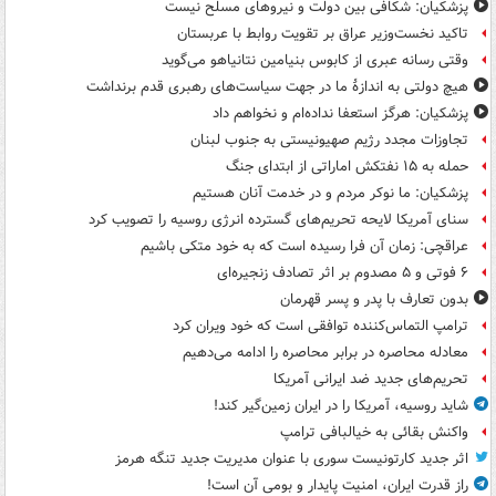
پزشکیان: شکافی بین دولت و نیروهای مسلح نیست
تاکید نخست‌وزیر عراق بر تقویت روابط با عربستان
وقتی رسانه عبری از کابوس بنیامین نتانیاهو می‌گوید
هیچ دولتی به اندازۀ ما در جهت سیاست‌های رهبری قدم برنداشت
پزشکیان: هرگز استعفا نداده‌ام و نخواهم داد
تجاوزات مجدد رژیم صهیونیستی به جنوب لبنان
حمله به ۱۵ نفتکش‌ اماراتی از ابتدای جنگ
پزشکیان: ما نوکر مردم و در خدمت آنان هستیم
سنای آمریکا لایحه تحریم‌های گسترده انرژی روسیه را تصویب کرد
عراقچی: زمان آن فرا رسیده است که به خود متکی باشیم
۶ فوتی و ۵ مصدوم بر اثر تصادف زنجیره‌ای
بدون تعارف با پدر و پسر قهرمان
ترامپ التماس‌کننده توافقی است که خود ویران کرد
معادله محاصره در برابر محاصره را ادامه می‌دهیم
تحریم‌های جدید ضد ایرانی آمریکا
شاید روسیه، آمریکا را در ایران زمین‌گیر کند!
واکنش بقائی به خیالبافی ترامپ
اثر جدید کارتونیست سوری با عنوان مدیریت جدید تنگه هرمز
راز قدرت ایران، امنیت پایدار و بومی آن است!