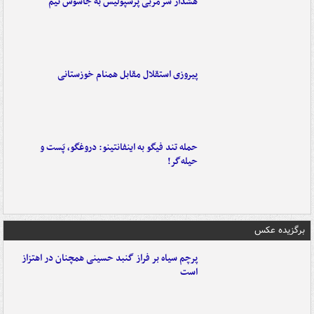
هشدار سرمربی پرسپولیس به جاسوس تیم
پیروزی استقلال مقابل همنام خوزستانی
حمله تند فیگو به اینفانتینو: دروغگو، پَست‌ و
حیله‌گر!
برگزیده عکس
پرچم سیاه بر فراز گنبد حسینی همچنان در اهتزاز
است