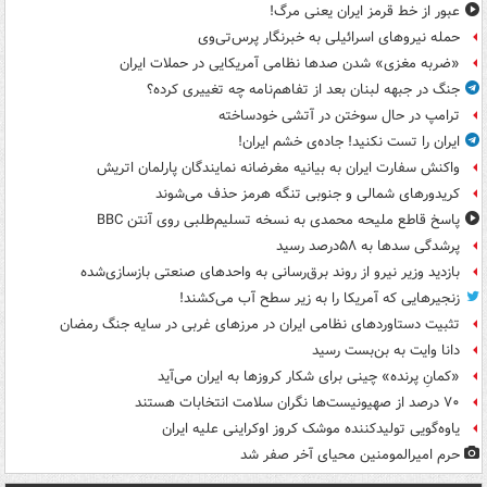
عبور از خط قرمز ایران یعنی مرگ!
حمله نیروهای اسرائیلی به خبرنگار پرس‌تی‌وی
«ضربه مغزی» شدن صدها نظامی آمریکایی در حملات ایران
جنگ در جبهه لبنان بعد از تفاهم‌نامه چه تغییری کرده؟
ترامپ در حال سوختن در آتشی خودساخته
ایران را تست نکنید! جاده‌ی خشم ایران!
واکنش سفارت ایران به بیانیه مغرضانه نمایندگان پارلمان اتریش
کریدورهای شمالی و جنوبی تنگه هرمز حذف می‌شوند
پاسخ قاطع ملیحه محمدی به نسخه تسلیم‌طلبی روی آنتن BBC
پرشدگی سدها به ۵۸درصد رسید
بازدید وزیر نیرو از روند برق‌رسانی به واحدهای صنعتی بازسازی‌شده
زنجیرهایی که آمریکا را به زیر سطح آب می‌کشند!
تثبیت دستاوردهای نظامی ایران در مرزهای غربی در سایه جنگ رمضان
دانا وایت به بن‌بست رسید
«کمانِ پرنده» چینی برای شکار کروزها به ایران می‌آید
۷۰ درصد از صهیونیست‌ها نگران سلامت انتخابات هستند
یاوه‌گویی تولیدکننده موشک کروز اوکراینی علیه ایران
حرم امیرالمومنین محیای آخر صفر شد