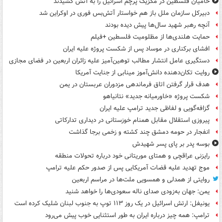
حامیان فلسطین در مکزیک پرچم اسرائیل را به آتش کشیدند
دبیرکل سازمان ملل باز هم خواستار آتش‌بس فوری در اوکراین شد
آنچه رهبر شهید سال‌ها پیش دیده بودند
حمایت هلندی‌ها از مظلومیت فلسطین +فیلم
افشای برکناری در موساد پس از شکست پروژه علیه ایران
دستگیری عامل انتشار مطالب توهین‌آمیز علیه زائران اربعین در فضای مجازی
روایت تکان‌دهنده دانش‌آموز مینابی از جنایت آمریکا
هدف قرار گرفتن اتاق‌ فرماندهی مزدوران عربستان در یمن
شکست پروژه «خاورمیانه جدید» نتانیاهو
گزافه‌گویی و لفاظی جدید ترامپ علیه ایران
پیروزی استقلال مقابل همنام خوزستانی در دیداری تدارکاتی
انفجار در حومه دمشق چند کشته و زخمی برجا گذاشت
بوسه‌ پدر بر پای پسر شهیدش
رایزنی عراقچی و همتای موریتانی خود درباره تحولات منطقه
موج تهدید علیه قضات آمریکایی پس از صدور حکم علیه ترامپ
روایتی از همدلی و همسویی ملت‌ها در مراسم اربعین
یمن: جهان به‌زودی صدای ناله سعودی‌ها را خواهد شنید
یونیفل: ارتش اسرائیل در یک روز ۱۱۳ توپ به جنوب لبنان شلیک کرده است
ترامپ: همه چیز درباره ایران به طور استثنایی خوب پیش می‌رود