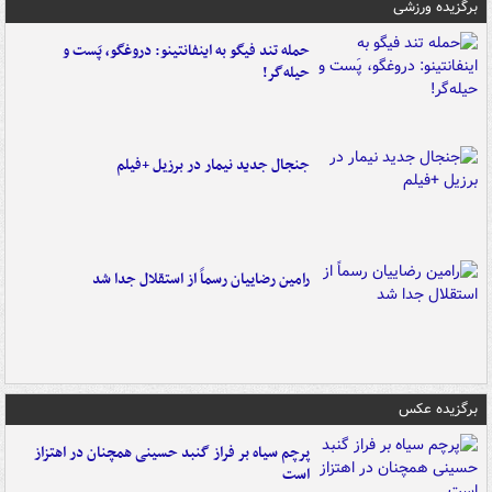
برگزیده ورزشی
حمله تند فیگو به اینفانتینو: دروغگو، پَست‌ و
حیله‌گر!
جنجال جدید نیمار در برزیل +فیلم
رامین رضاییان رسماً از استقلال جدا شد
برگزیده عکس
پرچم سیاه بر فراز گنبد حسینی همچنان در اهتزاز
است