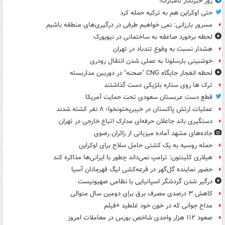
روز خبرنگار نامبارک!
حتی اوکراین هم به ترکیه حمله کرد
مسرور بارزانی: نمی خواهیم طرفی در درگیری‌های منطقه باشیم
لحظه برخورد صاعقه به ساختمانی در نیویورک
هشدار نسبت به وفوع تندباد در تهران
خوشبینی بارسلونا به عملی شدن انتقال رودری
لحظه انفجار جایگاه CNG "صحنه" در دوربین مداربسته
ترک ها روی ستاره بلژیکی دست گذاشتند
قطع دست عربستان سعودیِ تحت حمایت آمریکا
عملیات ارتش پاکستان در خیبرپختونخوا؛ ۸ نفر کشته شدند
دستگیری باند جاعلان حرفه‌ای مدارک اتباع خارجی در تهران
جاده‌های مشهد آماده میزبانی از زائران رضوی
حمله روسیه به یک کشتی حامل سلاح برای اوکراین
هیلاری کلینتون: ترامپ نمی‌داند چطور با ایرانی‌ها مذاکره کند
حضور نماینده گل‌گهر در قرعه‌کشی لیگ قهرمانان آسیا
درگیر شدن گردشگر اسپانیایی با نظامی صهیونیست
کاهش ۳ درصدی مصرف برق برای دومین سال متوالی
مداح جوانی که در خون خود غلطید +فیلم
صعود ۱۱۲ هزار واحدی شاخص بورس در معاملات امروز