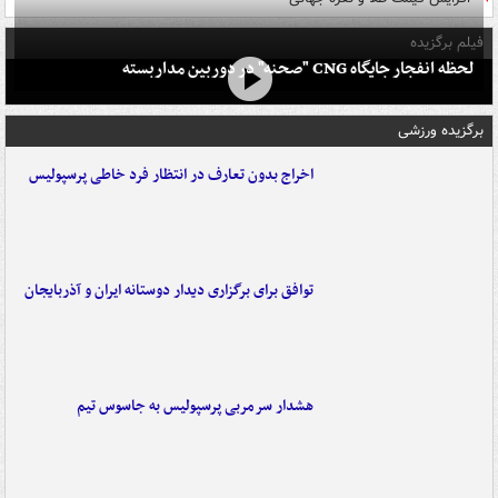
فیلم برگزیده
لحظه انفجار جایگاه CNG "صحنه" در دوربین مداربسته
برگزیده ورزشی
اخراج بدون تعارف در انتظار فرد خاطی پرسپولیس
توافق برای برگزاری دیدار دوستانه ایران و آذربایجان
هشدار سرمربی پرسپولیس به جاسوس تیم