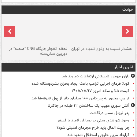
حوادث
ای
هشدار نسبت به وفوع تندباد در تهران
لحظه انفجار جایگاه CNG "صحنه" در
دس
دوربین مداربسته
ات
آخرین اخبار
باران مهمان تابستانی ارتفاعات دماوند شد
کوبا: فرمان اجرایی ترامپ باعث ایجاد بحران بشردوستانه شده
قیمت طلا و سکه امروز ۱۴۰۵/۰۵/۱۷
ترامپ مجبور به پس‌دادن ۱۰۰ میلیارد دلار از پول تعرفه‌ها شد
آتش سوزی مهیب یک ساختمان ۱۲ طبقه در جاکارتا
پدر لیونل مسی درگذشت
وجود شواهدی مبنی بر بمباران لامرد با فسفر
چرا بیت المال باید خرج مجرمان امنیتی شود؟
قرارداد مربی خارجی استقلال تمدید شد