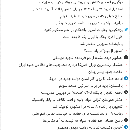
درگیری اعضای داعش و نیروهای جولانی در سیده زینب
استقرار انبوه «دی‌اف‑۱۷» و پایان عصر پدافند آمریکا +عکس
مداح جوانی که در خون خود غلطید +فیلم
بیانیه سپاه پاسداران به مناسبت روز خبرنگار
پزشکیان: جنایات امروز واشنگتن را هم محکوم کنید
فارن افرز: جنگ با ایران یک فاجعه است
پالایشگاه سیزران منفجر شد
"سوپر ال‌نینو"در راه است؟
تصاویر دیده‌ نشده از دو فرمانده شهید موشکی
هشدار ارشدترین ژنرال آمریکا درباره محدودیت‌های نظامی علیه ایران
مقصد جدید پسر زیدان
ادامه جنگ تا روی کار آمدن دولت جدید در آمریکا!
پاکستان: باید در برابر اسرائیل متحد شویم
لحظه انفجار جایگاه CNG "صحنه" در دوربین مداربسته
فشار هم‌زمان گرانی مواد اولیه و افت تقاضا بر بازار پلاستیک
کامیون با راننده ۸ ساله در اصفهان توقیف شد
رقابت ۲۸ والیبالیست برای حضور در فهرست نهایی تیم ملی
پاسخ معنادار هوافضای سپاه به تهدیدات آمریکایی‌ها
آخرین وضعیت نبرد به روایت مهدی محمدی