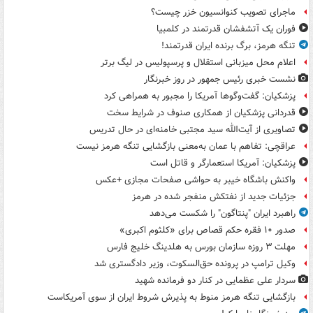
ماجرای تصویب کنوانسیون خزر چیست؟
فوران یک آتشفشان قدرتمند در کلمبیا
تنگه هرمز، برگ برنده ایران قدرتمند!
اعلام محل میزبانی استقلال و پرسپولیس در لیگ برتر
نشست خبری رئیس جمهور در روز خبرنگار
پزشکیان: گفت‌وگوها آمریکا را مجبور به همراهی کرد
قدردانی پزشکیان از همکاری صنوف در شرایط سخت
تصاویری از آیت‌الله سید مجتبی خامنه‌ای در حال تدریس
عراقچی: تفاهم با عمان به‌معنی بازگشایی تنگه هرمز نیست
پزشکیان: آمریکا استعمارگر و قاتل است
واکنش باشگاه خیبر به حواشی صفحات مجازی +عکس
جزئیات جدید از نفتکش منفجر شده در هرمز
راهبرد ایران "پنتاگون" را شکست می‌دهد
صدور ۱۰ فقره حکم قصاص برای «کلثوم اکبری»
مهلت ۳ روزه سازمان بورس به هلدینگ خلیج فارس
وکیل ترامپ در پرونده حق‌السکوت، وزیر دادگستری شد
سردار علی عظمایی در کنار دو فرمانده شهید
بازگشایی تنگه هرمز منوط به پذیرش شروط ایران از سوی آمریکاست