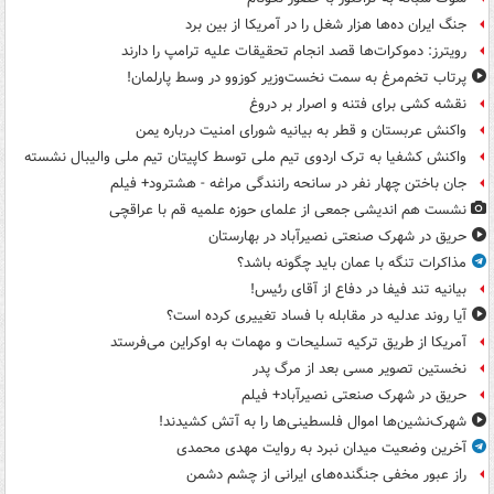
جنگ ایران ده‌ها هزار شغل را در آمریکا از بین برد
رویترز: دموکرات‌ها قصد انجام تحقیقات علیه ترامپ را دارند
پرتاب تخم‌مرغ به سمت نخست‌وزیر کوزوو در وسط پارلمان!
نقشه کشی برای فتنه و اصرار بر دروغ
واکنش عربستان و قطر به بیانیه شورای امنیت درباره یمن
واکنش کشفیا به ترک اردوی تیم ملی توسط کاپیتان تیم ملی والیبال نشسته
جان باختن چهار نفر در سانحه رانندگی مراغه - هشترود+ فیلم
نشست هم اندیشی جمعی از علمای حوزه علمیه قم با عراقچی
حریق در شهرک صنعتی نصیرآباد در بهارستان
مذاکرات تنگه با عمان باید چگونه باشد؟
بیانیه تند فیفا در دفاع از آقای رئیس!
آیا روند عدلیه در مقابله با فساد تغییری کرده است؟
آمریکا از طریق ترکیه تسلیحات و مهمات به اوکراین می‌فرستد
نخستین تصویر مسی بعد از مرگ پدر
حریق در شهرک صنعتی نصیرآباد+ فیلم
شهرک‌نشین‌ها اموال فلسطینی‌ها را به آتش کشیدند!
آخرین وضعیت میدان نبرد به روایت مهدی محمدی
راز عبور مخفی جنگنده‌های ایرانی از چشم دشمن