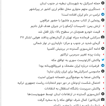
حمله اسرائیل به شهرستان نبطیه در جنوب لبنان
دستگیری متهم متواری مخل نظام ارزی کشور در پیرانشهر
ترامپ در دام ایران افتاده است!
رونمایی از کتاب محرم و عاشورا با حضور عراقچی
ارتش یمن: تاسیسات آرامکو را در جیزان هدف قرار دادیم
قیمت خودرو همچنان در سطوح بالا؛ بازار قفل شد
سرکشی فرمانده سپاه تهران از گردان‌های پدافند هوایی لشکر ۲۷
گرمای شدید در جنوب و مرکز؛ ناپایداری در نوار شمالی
ادامه آتش‌سوزی گسترده در بریتیش کلمبیا
پشت پرده تغییر سرمربی تراکتور
واکنش کارتونیست سوری به توافق مکه
فرضیات درباره ایران مضحک و غیرواقع‌بینانه بود!
جاسوسی اسرائیلی‌ها برای ایران پایان ندارد!
واکنش صنعا به موضع‌گیری خصمانه شورای امنیت
احتمال شکست اردوغان در دور دوم انتخابات ریاست جمهوری ترکیه
واکنش سرپرست باشگاه استقلال به انتقادات
آتش‌سوزی گسترده در ارتفاعات لبنان توسط صهیونیست‌ها
کاریکاتور/ کمال شرف توافق مکه را به سخره گرفت
شوک شبانه به تراکتور با حضور نکونام