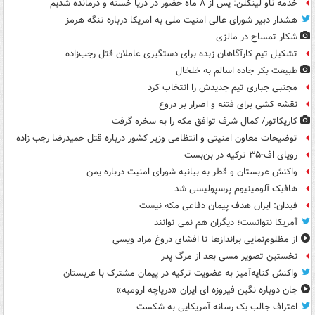
خدمه ناو لینکلن: پس از ۸ ماه حضور در دریا خسته و درمانده‌ شدیم
هشدار دبیر شورای عالی امنیت ملی به امریکا درباره تنگه هرمز
شکار تمساح در مالزی
تشکیل تیم کارآگاهان زبده برای دستگیری عاملان قتل رجب‌زاده
طبیعت بکر جاده اسالم به خلخال
مجتبی جباری تیم جدیدش را انتخاب کرد
نقشه کشی برای فتنه و اصرار بر دروغ
کاریکاتور/ کمال شرف توافق مکه را به سخره گرفت
توضیحات معاون امنیتی و انتظامی وزیر کشور درباره قتل حمیدرضا رجب زاده
رویای اف-۳۵ ترکیه در بن‌بست
واکنش عربستان و قطر به بیانیه شورای امنیت درباره یمن
هافبک آلومینیوم پرسپولیسی شد
فیدان: ایران هدف پیمان دفاعی مکه نیست
آمریکا نتوانست؛ دیگران هم نمی توانند
از مظلوم‌نمایی براندازها تا افشای دروغ مراد ویسی
نخستین تصویر مسی بعد از مرگ پدر
واکنش کنایه‌آمیز به عضویت ترکیه در پیمان مشترک با عربستان
جان دوباره نگین فیروزه ای ایران «دریاچه ارومیه»
اعتراف جالب یک رسانه آمریکایی به شکست