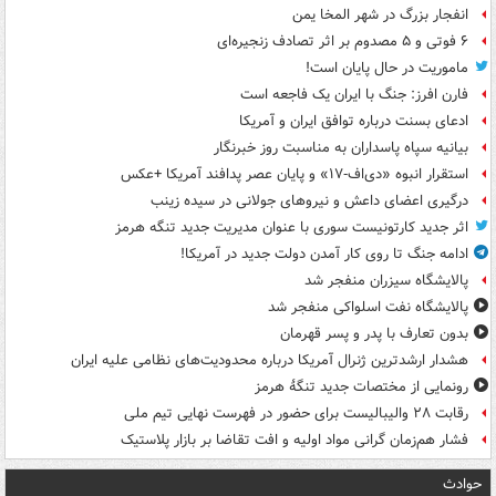
انفجار بزرگ در شهر المخا یمن
۶ فوتی و ۵ مصدوم بر اثر تصادف زنجیره‌ای
ماموریت در حال پایان است!
فارن افرز: جنگ با ایران یک فاجعه است
ادعای بسنت درباره توافق ایران و آمریکا
بیانیه سپاه پاسداران به مناسبت روز خبرنگار
استقرار انبوه «دی‌اف‑۱۷» و پایان عصر پدافند آمریکا +عکس
درگیری اعضای داعش و نیروهای جولانی در سیده زینب
اثر جدید کارتونیست سوری با عنوان مدیریت جدید تنگه هرمز
ادامه جنگ تا روی کار آمدن دولت جدید در آمریکا!
پالایشگاه سیزران منفجر شد
پالایشگاه نفت اسلواکی منفجر شد
بدون تعارف با پدر و پسر قهرمان
هشدار ارشدترین ژنرال آمریکا درباره محدودیت‌های نظامی علیه ایران
رونمایی از مختصات جدید تنگۀ هرمز
رقابت ۲۸ والیبالیست برای حضور در فهرست نهایی تیم ملی
فشار هم‌زمان گرانی مواد اولیه و افت تقاضا بر بازار پلاستیک
حوادث