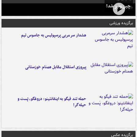
چین ونیز شد!
برگزیده ورزشی
هشدار سرمربی پرسپولیس به جاسوس تیم
پیروزی استقلال مقابل همنام خوزستانی
حمله تند فیگو به اینفانتینو: دروغگو، پَست‌ و
حیله‌گر!
برگزیده عکس