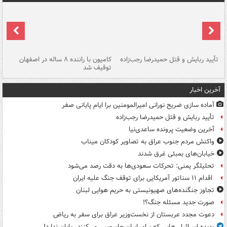
تأیید ربایش و قتل حمیدرضا رجب‌زاده
کامیون با راننده ۸ ساله در اصفهان
"س
توقیف شد
آخرین اخبار
آماده سازی ضریح نورانی امیرالمومنین برا ایام پایانی صفر
تأیید ربایش و قتل حمیدرضا رجب‌زاده
آخرین وضعیت پرونده ساعدی‌نیا
واکنش مردم جنوب عراق به تصاویر کودکان میناب
خیابان‌های بمبئی غرق شدند
تحلیلگر یمنی: تحرکات سعودی‌ها به دقت رصد می‌شود
اقدام ۱۱ سناتور آمریکایی برای توقف جنگ علیه ایران
تجاوز جنگنده‌های صهیونیستی به حریم هوایی لبنان
صورت جدید مسئله جنگ؟!
دعوت مجدد عربستان از نخست‌وزیر عراق برای سفر به ریاض
پدیده اسرائیلی‌هایی که برای ایران جاسوسی می‌کنند، پایان ندارد!