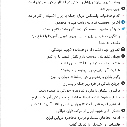
رسانه عبری زبان: روزهای سختی در انتظار ارتش اسرائیل است
چین ونیز شد!
کدام فرضیات واشنگتن درباره جنگ با ایران اشتباه از کار درآمد
آخرین وضعیت نبرد به روایت مهدی محمدی
خبرنگار متعهد، هم‌سنگر رزمندگان پشت لانچر است
پنتاگون دسترسی وزیر سابق نیروی هوایی آمریکا را قطع کرد
نقطه، ته خط!
تصاویر دیده‌ نشده از دو فرمانده شهید موشکی
مهران غفوریان: دوست دارم نقش شهید بازی کنم
هشدار پکن به توکیو: با آتش بازی نکنید
هافبک آلومینیوم، پرسپولیسی می‌شود؟
رگبار باران و رعدوبرق در ارتفاعات تهران و البرز
جریان زندگی در غزه زیر جنگ و بمباران
درگیری اعضای داعش و نیروهای جولانی در سیده زینب
برکناری شوکه‌کننده فرمانده لشکر پنجم ارتش آمریکا در اروپا
استقرار انبوه «دی‌اف‑۱۷» و پایان عصر پدافند آمریکا +عکس
تشکر آقای شهید ایران از موکب‌داران عراقی
ادامه ادعاهای سنتکام درباره محاصره دریایی ایران
قالیباف روز خبرنگار را تبریک گفت