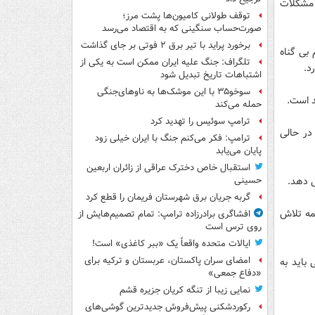
 مشکلات
توقف طولانی کامیون‌ها پشت مرز؛
صورت‌حساب سنگینی که به اقتصاد می‌رسد
برخورد پراید با تیر برق ۲ فوتی بر جای گذاشت
ار مردم بی گناه
تلگراف: جنگ علیه ایران ممکن است به یکی از
د.
اشتباهات تاریخ تبدیل شود
سوخو۳۵ با این موشک‌ها به ناوهای‌جنگی
د است.
حمله می‌کند
ترامپ سوئیس را تهدید کرد
در حالی
ترامپ: فکر می‌کنم جنگ با ایران خیلی زود
پایان می‌یابد
استقبال خاص دخترک عراقی از زائران اربعین
ی دهد.
حسینی
گربه جریان برق شهرستان فریمان را قطع کرد
مه تلاش
افشاگری برادرزاده ترامپ: تمام تصمیم‌هایش از
روی ترس است
ایالات متحده واقعاً یک «ببر کاغذی» است!
امضای سران پاکستان، عربستان و ترکیه برای
 باید به
«دفاع جمعی»
نمایی زیبا از تنگه کریان جزیره قشم
رکوردشکنی پیش‌فروش جدیدترین گوشی‌های