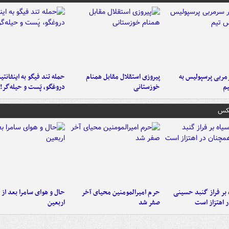
ربی پرسپولیس به
پیروزی استقلال مقابل همنام
حمله تند فیگو به اینفانتین
م
خوزستانی
دروغگو، پَست‌ و حیله‌گر!
عکس
 بر فراز گنبد حسینی
حرم امیرالمومنین محیای آخر
حال و هوای سامرا بعد از ا
 اهتزاز است
صفر شد
اربعین