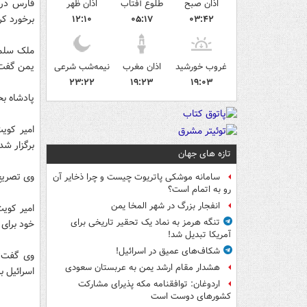
فارس در 
اذان صبح
طلوع آفتاب
اذان ظهر
برخورد کر
۱۲:۱۰
۰۵:۱۷
۰۳:۴۲
یمن گفت: 
غروب خورشید
اذان مغرب
نیمه‌شب شرعی
۲۳:۲۲
۱۹:۲۳
۱۹:۰۳
پادشاه بح
امیر کوی
برگزار ش
تازه های جهان
وی تصریح
سامانه موشکی پاتریوت چیست و چرا ذخایر آن
رو به اتمام است؟
انفجار بزرگ در شهر المخا یمن
امیر کوی
تنگه هرمز به نماد یک تحقیر تاریخی برای
خود برای
آمریکا تبدیل شد!
شکاف‌های عمیق در اسرائیل!
وی گفت: ا
هشدار مقام ارشد یمن به عربستان سعودی
اسرائیل ب
اردوغان: توافقنامه مکه پذیرای مشارکت
کشورهای دوست است