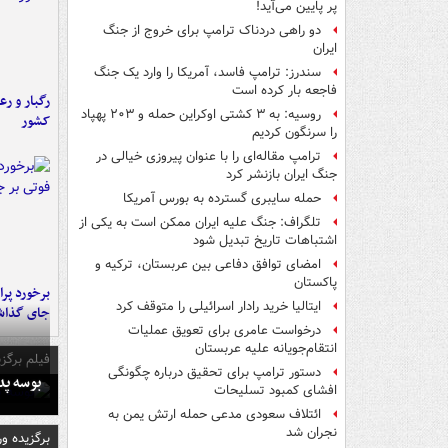
پر پایین می‌آید!
دو راهی دردناک ترامپ برای خروج از جنگ
ایران
سندرز: ترامپ فاسد، آمریکا را وارد یک جنگ
فاجعه بار کرده است
رگبار و رع
روسیه: به ۳ کشتی اوکراین حمله و ۲۰۳ پهپاد
کشور
را سرنگون کردیم
ترامپ مقاله‌ای را با عنوان پیروزی خیالی در
جنگ ایران بازنشر کرد
حمله سایبری گسترده به بورس آمریکا
تلگراف: جنگ علیه ایران ممکن است به یکی از
اشتباهات تاریخ تبدیل شود
امضای توافق دفاعی بین عربستان، ترکیه و
پاکستان
ایتالیا خرید رادار اسرائیلی را متوقف کرد
جای گذا
درخواست عامری برای تعویق عملیات
انتقام‌جویانه علیه عربستان
فیلم برگزی
دستور ترامپ برای تحقیق درباره چگونگی
بوسه‌ پ
افشای کمبود تسلیحات
ائتلاف سعودی مدعی حمله ارتش یمن به
نجران شد
برگزیده و