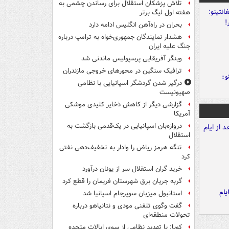
تلاش پزشکان استقلال برای رساندن چشمی به
هفته اول لیگ برتر
بحران در راه‌آهن انگلیس ادامه دارد
هشدار نمایندگان جمهوری‌خواه به ترامپ درباره
جنگ علیه ایران
وینگر آفریقایی پرسپولیس ماندنی شد
ترافیک سنگین در محورهای خروجی مازندران
و:
درگیر شدن گردشگر اسپانیایی با نظامی
صهیونیست
گزارشی دیگر از کاهش ذخایر کلیدی موشکی
آمریکا
دروازه‌بان اسپانیایی در یک‌قدمی بازگشت به
استقلال
تنگه هرمز ریاض را وادار به تخفیف‌دهی نفتی
کرد
خرید گران استقلال سر از یونان درآورد
گربه جریان برق شهرستان فریمان را قطع کرد
یام
استانبول میزبان سوپرجام اسپانیا شد
گفت وگوی تلفنی مودی و نتانیاهو درباره
تحولات منطقه‌ای
کوبا: با تهدید نظامی از سوی ایالات متحده