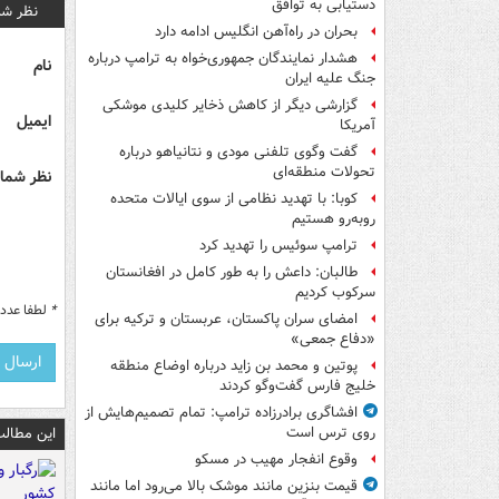
دستیابی به توافق
نظر شم
بحران در راه‌آهن انگلیس ادامه دارد
هشدار نمایندگان جمهوری‌خواه به ترامپ درباره
نام
جنگ علیه ایران
گزارشی دیگر از کاهش ذخایر کلیدی موشکی
ایمیل
آمریکا
گفت وگوی تلفنی مودی و نتانیاهو درباره
تحولات منطقه‌ای
نظر شما 
کوبا: با تهدید نظامی از سوی ایالات متحده
روبه‌رو هستیم
ترامپ سوئیس را تهدید کرد
طالبان: داعش را به طور کامل در افغانستان
سرکوب کردیم
*
لطفا عدد م
امضای سران پاکستان، عربستان و ترکیه برای
«دفاع جمعی»
پوتین و محمد بن زاید درباره اوضاع منطقه
خلیج فارس گفت‌وگو کردند
افشاگری برادرزاده ترامپ: تمام تصمیم‌هایش از
این مطالب
روی ترس است
وقوع انفجار مهیب در مسکو
قیمت بنزین مانند موشک بالا می‌رود اما مانند