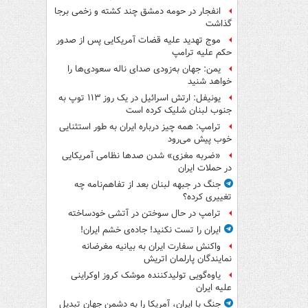
انفجار در حومه دمشق چند کشته و زخمی برجا
گذاشت
موج تهدید علیه قضات آمریکایی پس از صدور
حکم علیه ترامپ
یمن: جهان به‌زودی صدای ناله سعودی‌ها را
خواهد شنید
یونیفل: ارتش اسرائیل در یک روز ۱۱۳ توپ به
جنوب لبنان شلیک کرده است
ترامپ: همه چیز درباره ایران به طور استثنایی
خوب پیش می‌رود
«ضربه مغزی» شدن صدها نظامی آمریکایی
در حملات ایران
جنگ در جبهه لبنان بعد از تفاهم‌نامه چه
تغییری کرده؟
ترامپ در حال سوختن در آتشی خودساخته
ایران را تست نکنید! جاده‌ی خشم ایران!
واکنش سفارت ایران به بیانیه مغرضانه
نمایندگان پارلمان اتریش
یاوه‌گویی تولیدکننده موشک کروز اوکراینی
علیه ایران
جنگ با ایران، آمریکا را به دشمن جهان تبدیل