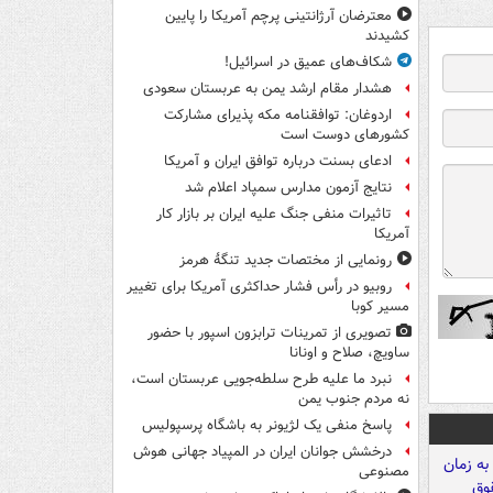
معترضان آرژانتینی پرچم آمریکا را پایین
کشیدند
شکاف‌های عمیق در اسرائیل!
هشدار مقام ارشد یمن به عربستان سعودی
اردوغان: توافقنامه مکه پذیرای مشارکت
کشورهای دوست است
ادعای بسنت درباره توافق ایران و آمریکا
نتایج آزمون مدارس سمپاد اعلام شد
تاثیرات منفی جنگ علیه ایران بر بازار کار
آمریکا
رونمایی از مختصات جدید تنگۀ هرمز
روبیو در رأس فشار حداکثری آمریکا برای تغییر
مسیر کوبا
تصویری از تمرینات ترابزون اسپور با حضور
ساویچ، صلاح و اونانا
نبرد ما علیه طرح سلطه‌جویی عربستان است،
نه مردم جنوب یمن
پاسخ منفی یک لژیونر به باشگاه پرسپولیس
درخشش جوانان ایران در المپیاد جهانی هوش
مصنوعی