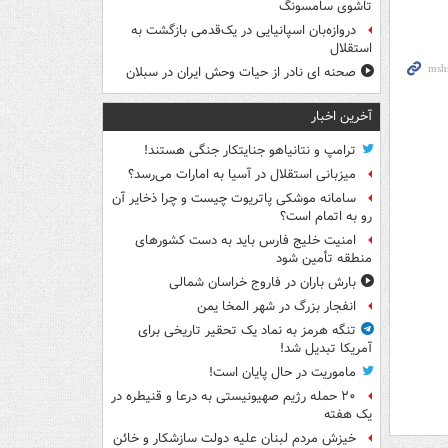
تاشوی سامسونگ
دروازه‌بان اسپانیایی در یک‌قدمی بازگشت به
استقلال
صحنه ای نادر از حیات وحش ایران در سبلان
آخرین اخبار
ترامپ و نتانیاهو جنایتکار جنگی هستند!
میزبانی استقلال در آسیا به امارات می‌رسد؟
سامانه موشکی پاتریوت چیست و چرا ذخایر آن
رو به اتمام است؟
امنیت خلیج فارس باید به دست کشورهای
منطقه تأمین شود
بارش باران در فاروج خراسان شمالی
انفجار بزرگ در شهر المخا یمن
تنگه هرمز به نماد یک تحقیر تاریخی برای
آمریکا تبدیل شد!
ماموریت در حال پایان است!
۲۰ حمله رژیم صهیونیستی به درعا و قنیطره در
یک هفته
خیزش مردم لبنان علیه دولت سازشکار و خائن