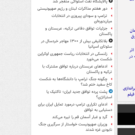
پالایشگاه نفت اسلواکی منفجر شد
دور هفتم مذاکرات لبنان و رژیم صهیونیستی
ترامپ و سودای پیروزی در انتخابات
میان‌دوره‌ای
جزئیات توافق دفاعی ترکیه، عربستان و
مان
پاکستان
وق
بلاتکلیفی بیش از ۱۳۰۰ مهاجر خردسال در
سئوتای اسپانیا
زلنسکی در انتخابات ریاست جمهوری اوکراین
شکست می‌خورد
ادعاهای عربستان درباره توافق مشترک با
ترکیه و پاکستان
چگونه جنگ ترامپ با دانشگاه‌ها به شکست
کاخ سفید ختم شد؟
یراندازی
پشت پرده توافق جدید ایران؛ تاکتیک یا
فیلم
استراتژی؟
ادعای تکراری ترامپ درمورد تمایل ایران برای
دستیابی به توافق
گرد و غبار آسمان قم را تیره می‌کند
وزیران صهیونیست خواستار از سرگیری جنگ
نابودی غزه شدند