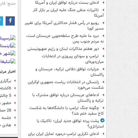
ادعای بسنت درباره توافق ایران و آمریکا
منبع: فا
تاثیرات منفی جنگ علیه ایران بر بازار کار
آمریکا
روبیو در رأس فشار حداکثری آمریکا برای تغییر
مسیر کوبا
نبرد ما علیه طرح سلطه‌جویی عربستان است،
نه مردم جنوب یمن
دور هفتم مذاکرات لبنان و رژیم صهیونیستی
ترامپ و سودای پیروزی در انتخابات
میان‌دوره‌ای
جزئیات توافق دفاعی ترکیه، عربستان و
اخبار مرتب
پاکستان
برگزار
زلنسکی در انتخابات ریاست جمهوری اوکراین
شکست می‌خورد
6کشته در پی حمله سعودی‌ها به کشتی پاکستان
ادعاهای عربستان درباره توافق مشترک با
5 چالش‌ شورای همکاری در آستانه نشست «منامه»
ترکیه و پاکستان
حضور س
چگونه جنگ ترامپ با دانشگاه‌ها به شکست
28 حمله هوایی عربستان به صعده در شمال یمن
کاخ سفید ختم شد؟
جلسه م
پشت پرده توافق جدید ایران؛ تاکتیک یا
هادی خ
استراتژی؟
ادعای تکراری ترامپ درمورد تمایل ایران برای