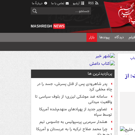
RSS
آرشیو
تماس با ما
دربارهٔ ما
MASHREGH
NEWS
یلم
دیدگاه
پیوندها
بازار
اپ
پربازدیدترین ها
: از
پدر شاهرودی پس از قتل پسرش، جسد را در
چاه مخفی کرد
سامانه ضد موشکی لیزری؛ از بلوف سیاسی تا
واقعیت میدانی
تصاویر جدید از پهپادهای منهدم‌شده آمریکا
توسط سپاه
هشدار سرمربی پرسپولیس به جاسوس تیم
خلیج
چرا محمد صلاح ترکیه را به عربستان و آمریکا
ترجیح داد