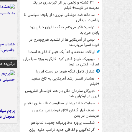
۲۲ کشته و زخمی بر اثر تیراندازی در یک
مدرسه در تایلند+ فیلم
سامانه ضد موشکی لیزری؛ از بلوف سیاسی تا
واقعیت میدانی
ترامپ: فکر می‌کنم جنگ با ایران خیلی زود
پایان می‌یابد
نیمی از آمریکایی‌ها از تشدید هرج‌ومرج در
هشدار سرم
غرب آسیا می‌ترسند
جاسوس تی
ایالات متحده واقعاً یک «ببر کاغذی» است!
نیویورک تایمز فاش کرد: کارگروه ویژه سیا برای
برگزیده 
تفرقه افکنی در کوبا
کنترل کامل تنگه هرمز در دست ایران!
هشدار افسر ارشد آمریکایی به کاخ سفید
+فیلم
دبیرکل سازمان ملل باز هم خواستار آتش‌بس
فوری در اوکراین شد
حمایت هلندی‌ها از مظلومیت فلسطین +فیلم
پرچم سیاه
هدف قرار گرفتن اتاق‌ فرماندهی مزدوران
عربستان در یمن
همچنان در
شکست پروژه «خاورمیانه جدید» نتانیاهو
گزافه‌گویی و لفاظی جدید ترامپ علیه ایران