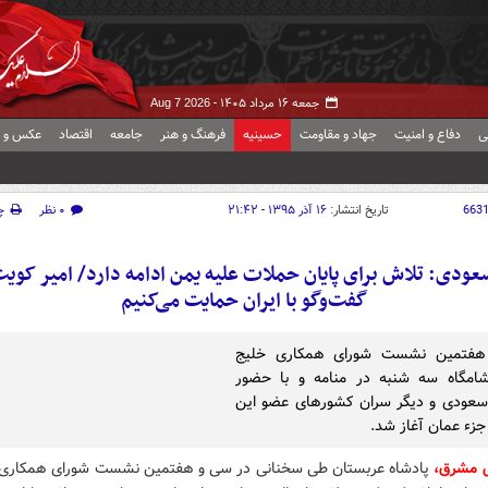
جمعه ۱۶ مرداد ۱۴۰۵ -
Aug 7 2026
ی
دفاع و امنیت
جهاد و مقاومت
حسینیه
فرهنگ و هنر
جامعه
اقتصاد
عکس و ف
663
تاریخ انتشار:
۱۶ آذر ۱۳۹۵ - ۲۱:۴۲
۰ نظر
چ
عودی: تلاش‌ برای پایان حملات علیه یمن ادامه دارد/ امیر کویت
گفت‌و‌گو با ایران حمایت می‌کنیم
فتمین نشست شورای همکاری خلیج
امگاه سه شنبه در منامه و با حضور
سعودی و دیگر سران کشورهای عضو این
 جزء عمان آغاز شد.
 مشرق،
پادشاه عربستان طی سخنانی در سی و هفتمین نشست شورای همکاری 