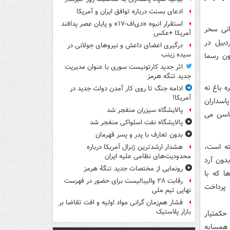
ادعای بسنت درباره توافق ایران و آمریکا
استقرار انبوه «دی‌اف‑۱۷» و پایان عصر پدافند
انی سحر
آمریکا +عکس
دبیل در
درگیری اعضای داعش و نیروهای جولانی در
سیده زینب
ون رسما
اثر جدید کارتونیست سوری با عنوان مدیریت
جدید تنگه هرمز
 باغ نه
ادامه جنگ تا روی کار آمدن دولت جدید در
آمریکا!
اسداران
پالایشگاه سیزران منفجر شد
حاسن می
پالایشگاه نفت اسلواکی منفجر شد
بدون تعارف با پدر و پسر قهرمان
ته است،
هشدار ارشدترین ژنرال آمریکا درباره
محدودیت‌های نظامی علیه ایران
بدون آرد
رونمایی از مختصات جدید تنگۀ هرمز
ا که با
رقابت ۲۸ والیبالیست برای حضور در فهرست
 پرداخت
نهایی تیم ملی
فشار هم‌زمان گرانی مواد اولیه و افت تقاضا بر
بازار پلاستیک
حکمتیار
 همسایه