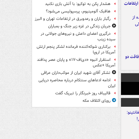
ارتفاعات
هشدار پکن به توکیو: با آتش بازی نکنید
هافبک آلومینیوم، پرسپولیسی می‌شود؟
رگبار باران و رعدوبرق در ارتفاعات تهران و البرز
جریان زندگی در غزه زیر جنگ و بمباران
درگیری اعضای داعش و نیروهای جولانی در
سیده زینب
برکناری شوکه‌کننده فرمانده لشکر پنجم ارتش
آمریکا در اروپا
فاقت دو
استقرار انبوه «دی‌اف‑۱۷» و پایان عصر پدافند
آمریکا +عکس
تشکر آقای شهید ایران از موکب‌داران عراقی
ادامه ادعاهای سنتکام درباره محاصره دریایی
ایران
قالیباف روز خبرنگار را تبریک گفت
رویای ائتلاف مکه