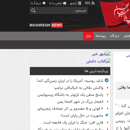
RSS
آرشیو
تماس با ما
دربارهٔ ما
MASHREGH
NEWS
یلم
دیدگاه
پیوندها
بازار
اپ
پربازدیدترین ها
شاید روسیه، آمریکا را در ایران زمین‌گیر کند!
ا وقتی
واکنش بقائی به خیالبافی ترامپ
پاسخ منفی یک لژیونر به باشگاه پرسپولیس
انفجار بزرگ در شهر المخا یمن
 کرد : "
۶ فوتی و ۵ مصدوم بر اثر تصادف زنجیره‌ای
ان اعزام
ماموریت در حال پایان است!
اف رییس
فارن افرز: جنگ با ایران یک فاجعه است
ها را از
بیانیه سپاه پاسداران به مناسبت روز خبرنگار