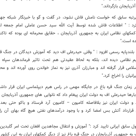
ربایجان بازگرداند."
یرتبه سابق که خواست نامش فاش نشود، در گفت و گو با خبرنگار شبکه جه
د : " اطلاعات فاش شده توسط آیت الله سید حسن عاملی امام جمعه ار
های نظامی ایران به جمهوری آذربایجان ، حقایق محرمانه ای بوده که تاکن
ده است."
 بلندپایه رسمی افزود : " وقتی حیدرعلی اف دید که آموزش دیدگان در جنگ قره
یم نظامی دیده اند، بلکه به لحاظ عقیدتی هم تحت تاثیر فرماندهان سپاه پ
سلامی قرار گرفته اند و مبارزان آذری نیز به نماز خواندن روی آورده اند و م
رانیان را اخراج کرد."
 زمان جنگ قره باغ در جایگاه مهمی در راس هرم دیپلماسی ایران قرار داش
 بارها حیدرعلی اف به دولت ایران پیغام داد که نانوایی های جمهوری آذربایجان 
د و دولت ایران نیز بلافاصله کامیون – کامیون آرد فرستاد و باکو حتی بعده
 قرارداد آتش بس امضا کرد و با وجود درآمدهای نفتی هیچ گاه بهای آن را
ل سابق ایرانی تایید کرد :" آموزش و انتقال مجاهدین افغان تحت امر گلبدین 
 به جمهوری آذربایجان در جنگ قره باغ نیز از دیگر کمکهای ایران به این کشور