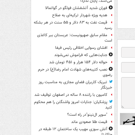
می‌کنند، پایان ندارد!
فوران شدید آتشفشان فوئگو در گواتمالا
هدیه ویژه شهردار ترکیه‌ای به صلاح
قیمت نفت به ۸۳ دلار و ۵۵ سنت در هر بشکه
رسید
مقام سابق صهیونیست: عربستان ببر کاغذی
است
افشای رسوایی اخلاقی رئیس فیفا
جنایت‌هایی که فراموش نمی‌شوند
حواله دلار ۱۵۴ هزار و ۴۵۱ تومان شد
نصب کتیبه‌های شهادت امام رضا(ع) در حرم
رضوی
تبریک کاربران فضای مجازی به مناسبت روز
خبرنگار
کامیون با راننده ۸ ساله در اصفهان توقیف شد
پزشکیان: جنایات امروز واشنگتن را هم محکوم
کنید
"سوپر ال‌نینو"در راه است؟
قیمت طلا صعودی ماند
آتش سوزی مهیب یک ساختمان ۱۲ طبقه در
جاکارتا