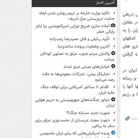
آخرین اخبار
تاکید وزارت خارجه بر لزوم روشن شدن ابعاد
بی دریغی
جنایت تروریستی مراز شریف
ر مقابل
آماده سازی ضریح نورانی امیرالمومنین برا ایام
ن را به
پایانی صفر
 کمکهای
تأیید ربایش و قتل حمیدرضا رجب‌زاده
کاری های
آخرین وضعیت پرونده ساعدی‌نیا
ه گرفتن
واکنش مردم جنوب عراق به تصاویر کودکان
میناب
خیابان‌های بمبئی غرق شدند
یران در
تحلیلگر یمنی: تحرکات سعودی‌ها به دقت
و رسانه
رصد می‌شود
 آنها را
اقدام ۱۱ سناتور آمریکایی برای توقف جنگ
علیه ایران
ا و رژیم
تجاوز جنگنده‌های صهیونیستی به حریم هوایی
لبنان
صورت جدید مسئله جنگ؟!
دعوت مجدد عربستان از نخست‌وزیر عراق برای
سفر به ریاض
پدیده اسرائیلی‌هایی که برای ایران جاسوسی