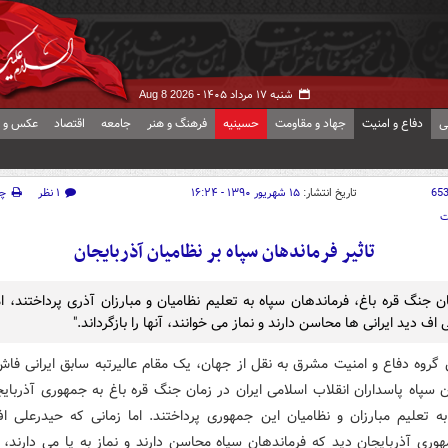
شنبه ۱۷ مرداد ۱۴۰۵ -
Aug 8 2026
ی
دفاع و امنیت
جهاد و مقاومت
حسینیه
فرهنگ و هنر
جامعه
اقتصاد
عکس و ف
65
تاریخ انتشار:
۱۵ شهریور ۱۳۹۰ - ۱۶:۲۴
۱ نظر
چ
ت
تاثیر فرماندهان سپاه بر نظامیان آذربایجان
ان جنگ قره باغ، فرماندهان سپاه به تعلیم نظامیان و مبارزان آذری پرداختند، ام
اف دید ایرانی ها محاسن دارند و نماز می خوانند، آنها را بازگرداند."
گروه دفاع و امنیت مشرق به نقل از جهان، یک مقام عالیرتبه سابق ایرانی فاش
 سپاه پاسداران انقلاب اسلامی ایران در زمان جنگ قره باغ به جمهوری آذربایج
ه تعلیم مبارزان و نظامیان این جمهوری پرداختند. اما زمانی که حیدرعلی 
ری آذربایجان دید که فرماندهان سپاه محاسن دارند و نماز به پا می دارند، آن