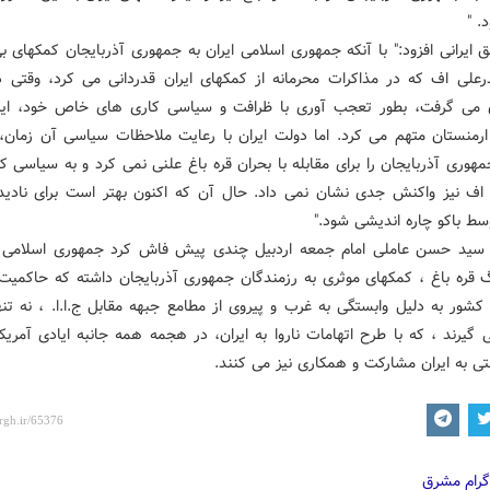
د. "
 ایرانی افزود:" با آنکه جمهوری اسلامی ایران به جمهوری آذربایجان کمکهای 
رعلی اف که در مذاکرات محرمانه از کمکهای ایران قدردانی می کرد، وقتی د
ن می گرفت، بطور تعجب آوری با ظرافت و سیاسی کاری های خاص خود، ایرا
رمنستان متهم می کرد. اما دولت ایران با رعایت ملاحظات سیاسی آن زمان،
هوری آذربایجان را برای مقابله با بحران قره باغ علنی نمی کرد و به سیاسی 
اف نیز واکنش جدی نشان نمی داد. حال آن که اکنون بهتر است برای نادید
سط باکو چاره اندیشی شود."
 سید حسن عاملی امام جمعه اردبیل چندی پیش فاش کرد جمهوری اسلامی ا
 قره باغ ، کمکهای موثری به رزمندگان جمهوری آذربایجان داشته که حاکمیت 
شور به دلیل وابستگی به غرب و پیروی از مطامع جبهه مقابل ج.ا.ا. ، نه تنها
 گیرند ، که با طرح اتهامات ناروا به ایران، در هجمه همه جانبه ایادی آمریک
ی به ایران مشارکت و همکاری نیز می کنند.