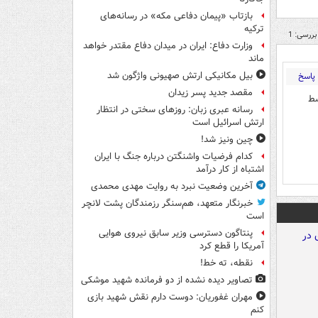
بازتاب «پیمان دفاعی مکه» در رسانه‌های
ترکیه
بررسی: 1
وزارت دفاع: ایران در میدان دفاع مقتدر خواهد
ماند
بیل مکانیکی ارتش صهیونی واژگون شد
پاسخ
مقصد جدید پسر زیدان
سط
رسانه عبری زبان: روزهای سختی در انتظار
ارتش اسرائیل است
چین ونیز شد!
کدام فرضیات واشنگتن درباره جنگ با ایران
اشتباه از کار درآمد
آخرین وضعیت نبرد به روایت مهدی محمدی
خبرنگار متعهد، هم‌سنگر رزمندگان پشت لانچر
است
پنتاگون دسترسی وزیر سابق نیروی هوایی
آمریکا را قطع کرد
نقطه، ته خط!
تصاویر دیده‌ نشده از دو فرمانده شهید موشکی
مهران غفوریان: دوست دارم نقش شهید بازی
کنم