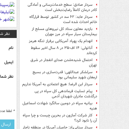
سردار صادق: سطح خدمات‌رسانی و آمادگی
کادر درمان کاملاً رضایت‌بخش است
سردار عابد: ۶۲ سد در کشور توسط قرارگاه
خاتم احداث شده است
بازدید معاون ستاد کل نیروهای مسلح از
نظر شم
بیمارستان سیار سپاه در مرز مهران
انهدام یک پهپاد آمریکایی برفراز تنگه هرمز
نام
آناتولی: ۱۴ اف-۳۵ در ۸ سال اخیر سقوط
کرده‌اند
احتمال شنیده‌شدن صدای انفجار در شرق
ایمیل
تهران
سرلشکر عبداللهی: قدرت‌سازی در بسیج
نظر شما 
ارمغان شهید سلیمانی بود
سردار ابن الرضا: هیچ اعتمادی به آمریکا نداریم
پیام تسلیت فرماندهی کل سپاه در پی
درگذشت مادران شهیدان آدمی
بیانیه سپاه در دومین سالگرد شهادت اسماعیل
هنیه
*
لطفا عدد م
کار شرکت آمازون در بحرین چیست و چرا سپاه
آن را نابود کرد؟
سردار سنایی‌راد: حامیان آمریکا در منطقه ناچار