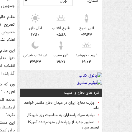
استان:
جمهوری آذ
مقام عال
تصریح کر
اذان صبح
طلوع آفتاب
اذان ظهر
خصوص کمک
۱۲:۱۰
۰۵:۱۸
۰۳:۴۳
اعلام نش
این مقام
غروب خورشید
اذان مغرب
نیمه‌شب شرعی
تنها تعل
۲۳:۲۳
۱۹:۲۱
۱۹:۰۲
انقلاب ا
گذارند، ای
وی که در
افزود : "
تازه های دفاع و امنیت
مانده ان
وزارت دفاع: ایران در میدان دفاع مقتدر خواهد
ارمنستان
ماند
نکرد."
بیانیه سپاه پاسداران به مناسبت روز خبرنگار
این مسئو
تصاویر جدید از پهپادهای منهدم‌شده آمریکا
توسط سپاه
برای کمک