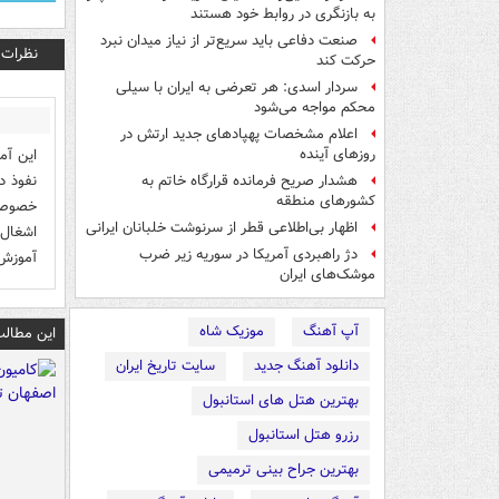
به بازنگری در روابط خود هستند
صنعت دفاعی باید سریع‌تر از نیاز میدان نبرد
نظرات
حرکت کند
سردار اسدی: هر تعرضی به ایران با سیلی
محکم مواجه می‌شود
اعلام مشخصات پهپادهای جدید ارتش در
این آم
روزهای آینده
نفوذ د
هشدار صریح فرمانده قرارگاه خاتم‌ به
کشورهای منطقه
خصوص ع
اظهار بی‌اطلاعی قطر از سرنوشت خلبانان ایرانی
اشغال 
دژ راهبردی آمریکا در سوریه زیر ضرب
آموزش 
موشک‌های ایران
آپ آهنگ
موزیک شاه
این مطالب
دانلود آهنگ جدید
سایت تاریخ ایران
بهترین هتل های استانبول
رزرو هتل استانبول
بهترین جراح بینی ترمیمی