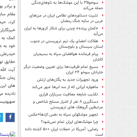
سوخو۳۵ با این موشک‌ها به ناوهای‌جنگی
و برادر بو
حمله می‌کند
مقام سابق
تثبیت دستاوردهای نظامی ایران در مرزهای
غربی در سایه جنگ رمضان
کرد، حید
«کمانِ پرنده» چینی برای شکار کروزها به ایران
خبرنگارا
می‌آید
کمک به ا
هلاکت اعضای یک تیم تروریستی در جنوب
خود به جم
استان سیستان و بلوچستان
حیدرعلی 
پیام فرمانده هوافضای سپاه به بسیجیان
کاشان
حقایق تو
بسیج تمام ظرفیت‌ها برای تعیین وضعیت دیگر
آیت الله
خلبانان سوخو ۲۴ ایران
زمان جنگ
ورود تجهیزات جدید به یگان‌های ارتش
های این ک
ماهواره ایرانی که از سد ابرها عبور می‌کند
نادیده می
تکذیب شایعه معافیت سربازان فراری
صهیونیست
دستگیری ۸ نفر از اشرار مسلح شاخص و
مرتبطین گروهک های تروریستی
تجهیز موشکهای سپاه به نفس اژدها+عکس
چرا موشک‌های ایران تمام نمی‌شود؟
رضایی: آمریکا در حملات ایران ۵۰۰ کشته داده
است