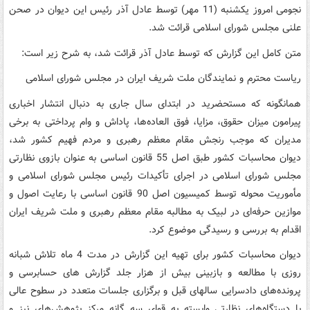
نجومی امروز یکشنبه (11 مهر) توسط عادل آذر رئیس این دیوان در صحن
علنی مجلس شورای اسلامی قرائت شد.
متن کامل این گزارش که توسط عادل آذر قرائت شد، به شرح زیر است:
ریاست محترم و نمایندگان ملت شریف ایران در مجلس شورای اسلامی
همانگونه که مستحضرید در ابتدای سال جاری به دنبال انتشار اخباری
پیرامون میزان حقوق، مزایا، فوق العاده‌ها، پاداش و وام پرداختی به برخی
مدیران که موجب رنجش مقام معظم رهبری و مردم فهیم کشور شد،
دیوان محاسبات کشور طبق اصل 55 قانون اساسی به عنوان بازوی نظارتی
مجلس شورای اسلامی در اجرای تأکیدات رئیس مجلس شورای اسلامی و
مأموریت محوله توسط کمیسیون اصل 90 قانون اساسی با رعایت اصول و
موازین حرفه‌ای در لبیک به مطالبه مقام معظم رهبری و ملت شریف ایران
اقدام به بررسی و رسیدگی موضوع کرد.
دیوان محاسبات کشور برای تهیه این گزارش در مدت 4 ماه تلاش شبانه
روزی با مطالعه و بازبینی بیش از هزار جلد گزارش های حسابرسی و
پرونده‌های دادسرایی سالهای قبل و برگزاری جلسات متعدد در سطوح عالی
با دستگاه‌های نظارتی وابسته به قوای سه گانه مرکز پژوهش‌های نیز و