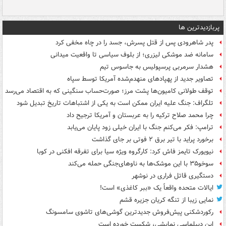
پربازدیدترین ها
پدر شاهرودی پس از قتل پسرش، جسد را در چاه مخفی کرد
سامانه ضد موشکی لیزری؛ از بلوف سیاسی تا واقعیت میدانی
هشدار سرمربی پرسپولیس به جاسوس تیم
تصاویر جدید از پهپادهای منهدم‌شده آمریکا توسط سپاه
توقف طولانی کامیون‌ها پشت مرز؛ صورت‌حساب سنگینی که به اقتصاد می‌رسد
تلگراف: جنگ علیه ایران ممکن است به یکی از اشتباهات تاریخ تبدیل شود
چرا محمد صلاح ترکیه را به عربستان و آمریکا ترجیح داد
ترامپ: فکر می‌کنم جنگ با ایران خیلی زود پایان می‌یابد
برخورد پراید با تیر برق ۲ فوتی بر جای گذاشت
نیویورک تایمز فاش کرد: کارگروه ویژه سیا برای تفرقه افکنی در کوبا
سوخو۳۵ با این موشک‌ها به ناوهای‌جنگی حمله می‌کند
دستگیری قاتل فراری در نوشهر
ایالات متحده واقعاً یک «ببر کاغذی» است!
نمایی زیبا از تنگه کریان جزیره قشم
رکوردشکنی پیش‌فروش جدیدترین گوشی‌های تاشوی سامسونگ
این دیپلماسی نمایشی، شکست خورده است