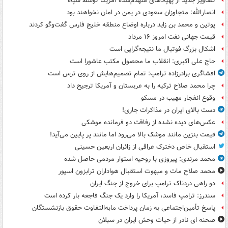
تصاویر جدید از پهپادهای منهدم‌شده آمریکا توسط سپاه
انصارالله: متجاوزان سعودی در یمن در امان نخواهند بود
پوتین و محمد بن زاید درباره اوضاع منطقه خلیج فارس گفت‌وگو کردند
قیمت جهانی نفت امروز ۱۶ مرداد
اشکال بزرگ فوتبال ما نتیجه‌گرایی است
حاج علی اکبری: انقلاب ما محصول مکتب عاشورا است
افشاگری برادرزاده ترامپ: تمام تصمیم‌هایش از روی ترس است
چرا محمد صلاح ترکیه را به عربستان و آمریکا ترجیح داد
وقوع انفجار مهیب در مسکو
دست بالای ایران در مذاکرات جاری!
عکس‌های دیده نشده از رفاقت دو فرمانده‌ موشکی
قیمت بنزین مانند موشک بالا می‌رود اما مانند پر پایین می‌آید!
استقبال خاص دخترک عراقی از زائران اربعین حسینی
محمد مرندی: پیروزی با روحیه استوار مردمی حاصل شده
محمد صلاح مات و مبهوت استقبال هواداران ترابزون اسپور
دو راهی دردناک ترامپ برای خروج از جنگ ایران
سندرز: ترامپ فاسد، آمریکا را وارد یک جنگ فاجعه بار کرده است
پاسخ تأمین‌اجتماعی به زمان پرداخت مابه‌التفاوت حقوق بازنشستگان
صحنه ای نادر از حیات وحش ایران در سبلان