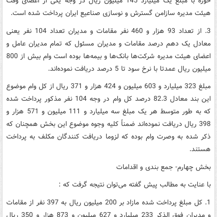
حوزه با مبلغ یک میلیارد 145 میلیون ریال در وجه یکی از اعضای وقت
هیئت مدیره سازامن گسترش و نوسازی صناعیع ایران پرداخت شده است.
3. از تعداد 93 هزار و 460 نفر مقامات و مدیران تعداد 104 نفر یعنی
معادل یک دهم درصد مقامات و مدیران مسئول که تمام مدیران عامل و
اعضای هیئت مدیره شرکت‌ها بانک‌ها و بیمه‌ها بوده است وام بیش از 800
میلیون ریال عمدتا با نرخ سود تا 5 درصد دریافت نموده‌اند.
مبلغ 323 میلیارد و 603 میلیون و 424 هزار و 371 ریال از کل وام موضوع
این بند معادل 82.3 درصد کل وام در وجه 104 نفر مذکور پرداخت شده
که به طور متوسط هر یک مبلغ سه میلیارد و 111 میلیون و 571 هزار و
398 ریال دریافت نموده‌اند ضمناً کلیه وجوه موضوع این بخش همچنان که
ذکر شده به وصرت وام بوده که لزوما دریافت کنندگان مکلف به پرداخت
هستند.
بخش چهارم- جمع بندی و اقدامات
با عنایت به مطالب پیش گفته می‌توان نتیجه گرفت که :
1. کل مبلغ پرداخت شده مازاد بر 200 میلیون ریال به 397 نفر از مقامات
و مدیران فوق الذکر 233 میلیارد و 627 میلیون و 873 هزار و 350 ریال