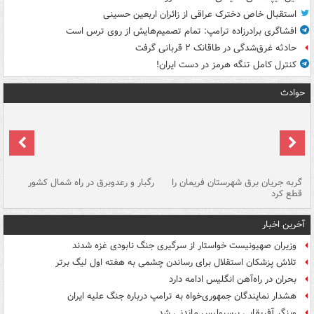
استقبال خاص دخترک عراقی از زائران اربعین حسینی
افشاگری برادرزاده ترامپ: تمام تصمیم‌هایش از روی ترس است
حادثه غرق‌شدگی در طاقانک ۲ قربانی گرفت
کنترل کامل تنگه هرمز در دست ایران!
حوادث
گربه جریان برق شهرستان فریمان را
رگبار و رعدوبرق در راه شمال کشور
قطع کرد
گذ
آخرین اخبار
وزیران صهیونیست خواستار از سرگیری جنگ نابودی غزه شدند
تلاش پزشکان استقلال برای رساندن چشمی به هفته اول لیگ برتر
بحران در راه‌آهن انگلیس ادامه دارد
هشدار نمایندگان جمهوری‌خواه به ترامپ درباره جنگ علیه ایران
وینگر آفریقایی پرسپولیس ماندنی شد