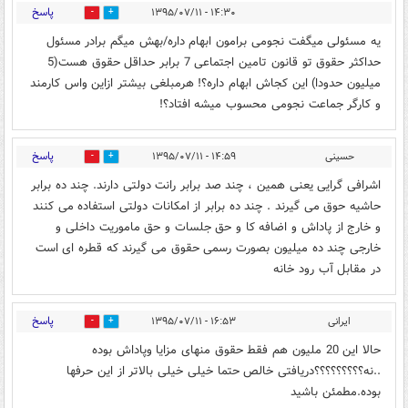
پاسخ
۱۴:۳۰ - ۱۳۹۵/۰۷/۱۱
0
0
یه مسئولی میگفت نجومی برامون ابهام داره/بهش میگم برادر مسئول
حداکثر حقوق تو قانون تامین اجتماعی 7 برابر حداقل حقوق هست(5
میلیون حدودا) این کجاش ابهام داره؟! هرمبلغی بیشتر ازاین واس کارمند
و کارگر جماعت نجومی محسوب میشه افتاد؟!
پاسخ
حسینی
۱۴:۵۹ - ۱۳۹۵/۰۷/۱۱
0
0
اشرافی گرایی یعنی همین ، چند صد برابر رانت دولتی دارند. چند ده برابر
حاشیه حوق می گیرند . چند ده برابر از امکانات دولتی استفاده می کنند
و خارج از پاداش و اضافه کا و حق جلسات و حق ماموریت داخلی و
خارجی چند ده میلیون بصورت رسمی حقوق می گیرند که قطره ای است
در مقابل آب رود خانه
پاسخ
ایرانی
۱۶:۵۳ - ۱۳۹۵/۰۷/۱۱
0
0
حالا این 20 ملیون هم فقط حقوق منهای مزایا وپاداش بوده
..نه؟؟؟؟؟؟؟؟؟دریافتی خالص حتما خیلی خیلی بالاتر از این حرفها
بوده.مطمئن باشید