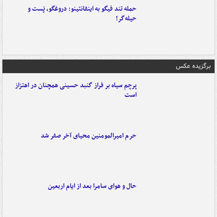
حمله تند فیگو به اینفانتینو: دروغگو، پَست‌ و
حیله‌گر!
برگزیده عکس
پرچم سیاه بر فراز گنبد حسینی همچنان در اهتزاز
است
حرم امیرالمومنین محیای آخر صفر شد
حال و هوای سامرا بعد از ایام اربعین