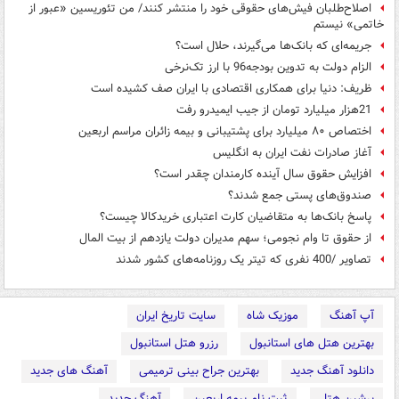
اصلاح‌طلبان فیش‌های حقوقی خود را منتشر کنند/ من تئوریسین «عبور از
خاتمی» نیستم
جریمه‌ای که بانک‌ها می‌گیرند، حلال است؟
الزام دولت به تدوین بودجه96 با ارز تک‌نرخی
ظریف: دنیا برای همکاری اقتصادی با ایران صف کشیده است
21هزار میلیارد تومان از جیب ایمیدرو رفت
اختصاص ۸۰ میلیارد برای پشتیبانی و بیمه زائران مراسم اربعین
آغاز صادرات نفت ایران به انگلیس
افزایش حقوق سال آینده کارمندان چقدر است؟
صندوق‌های پستی جمع شدند؟
پاسخ بانک‌ها به متقاضیان کارت اعتباری خریدکالا چیست؟
از حقوق تا وام نجومی؛ سهم مدیران دولت یازدهم از بیت المال
تصاویر /400 نفری که تیتر یک روزنامه‌های کشور شدند
آپ آهنگ
موزیک شاه
سایت تاریخ ایران
بهترین هتل های استانبول
رزرو هتل استانبول
دانلود آهنگ جدید
بهترین جراح بینی ترمیمی
آهنگ های جدید
پرشین هتل
ثبت نام بیمه اربعین
آهنگ جدید