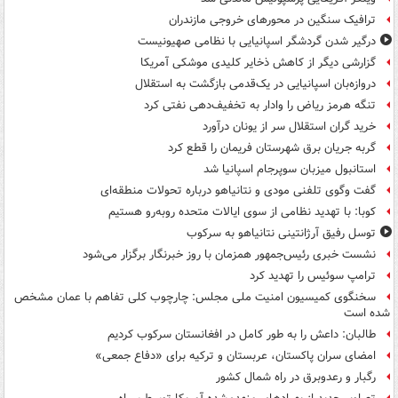
ترافیک سنگین در محورهای خروجی مازندران
درگیر شدن گردشگر اسپانیایی با نظامی صهیونیست
گزارشی دیگر از کاهش ذخایر کلیدی موشکی آمریکا
دروازه‌بان اسپانیایی در یک‌قدمی بازگشت به استقلال
تنگه هرمز ریاض را وادار به تخفیف‌دهی نفتی کرد
خرید گران استقلال سر از یونان درآورد
گربه جریان برق شهرستان فریمان را قطع کرد
استانبول میزبان سوپرجام اسپانیا شد
گفت وگوی تلفنی مودی و نتانیاهو درباره تحولات منطقه‌ای
کوبا: با تهدید نظامی از سوی ایالات متحده روبه‌رو هستیم
توسل رفیق آرژانتینی نتانیاهو به سرکوب
نشست خبری رئیس‌جمهور همزمان با روز خبرنگار برگزار می‌شود
ترامپ سوئیس را تهدید کرد
سخنگوی کمیسیون امنیت ملی مجلس: چارچوب کلی تفاهم با عمان مشخص
شده است
طالبان: داعش را به طور کامل در افغانستان سرکوب کردیم
امضای سران پاکستان، عربستان و ترکیه برای «دفاع جمعی»
رگبار و رعدوبرق در راه شمال کشور