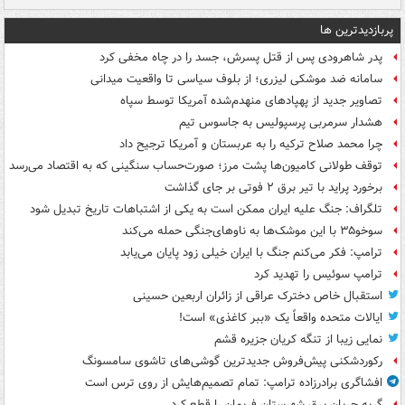
پربازدیدترین ها
پدر شاهرودی پس از قتل پسرش، جسد را در چاه مخفی کرد
سامانه ضد موشکی لیزری؛ از بلوف سیاسی تا واقعیت میدانی
تصاویر جدید از پهپادهای منهدم‌شده آمریکا توسط سپاه
هشدار سرمربی پرسپولیس به جاسوس تیم
چرا محمد صلاح ترکیه را به عربستان و آمریکا ترجیح داد
توقف طولانی کامیون‌ها پشت مرز؛ صورت‌حساب سنگینی که به اقتصاد می‌رسد
برخورد پراید با تیر برق ۲ فوتی بر جای گذاشت
تلگراف: جنگ علیه ایران ممکن است به یکی از اشتباهات تاریخ تبدیل شود
سوخو۳۵ با این موشک‌ها به ناوهای‌جنگی حمله می‌کند
ترامپ: فکر می‌کنم جنگ با ایران خیلی زود پایان می‌یابد
ترامپ سوئیس را تهدید کرد
استقبال خاص دخترک عراقی از زائران اربعین حسینی
ایالات متحده واقعاً یک «ببر کاغذی» است!
نمایی زیبا از تنگه کریان جزیره قشم
رکوردشکنی پیش‌فروش جدیدترین گوشی‌های تاشوی سامسونگ
افشاگری برادرزاده ترامپ: تمام تصمیم‌هایش از روی ترس است
گربه جریان برق شهرستان فریمان را قطع کرد