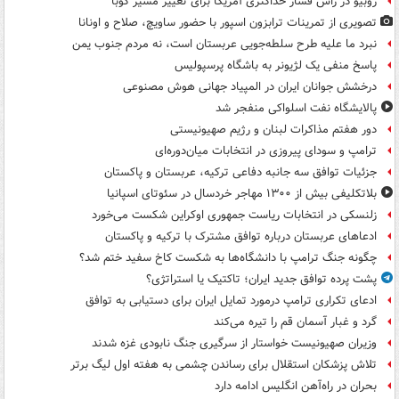
روبیو در رأس فشار حداکثری آمریکا برای تغییر مسیر کوبا
تصویری از تمرینات ترابزون اسپور با حضور ساویچ، صلاح و اونانا
نبرد ما علیه طرح سلطه‌جویی عربستان است، نه مردم جنوب یمن
پاسخ منفی یک لژیونر به باشگاه پرسپولیس
درخشش جوانان ایران در المپیاد جهانی هوش مصنوعی
پالایشگاه نفت اسلواکی منفجر شد
دور هفتم مذاکرات لبنان و رژیم صهیونیستی
ترامپ و سودای پیروزی در انتخابات میان‌دوره‌ای
جزئیات توافق سه جانبه دفاعی ترکیه، عربستان و پاکستان
بلاتکلیفی بیش از ۱۳۰۰ مهاجر خردسال در سئوتای اسپانیا
زلنسکی در انتخابات ریاست جمهوری اوکراین شکست می‌خورد
ادعاهای عربستان درباره توافق مشترک با ترکیه و پاکستان
چگونه جنگ ترامپ با دانشگاه‌ها به شکست کاخ سفید ختم شد؟
پشت پرده توافق جدید ایران؛ تاکتیک یا استراتژی؟
ادعای تکراری ترامپ درمورد تمایل ایران برای دستیابی به توافق
گرد و غبار آسمان قم را تیره می‌کند
وزیران صهیونیست خواستار از سرگیری جنگ نابودی غزه شدند
تلاش پزشکان استقلال برای رساندن چشمی به هفته اول لیگ برتر
بحران در راه‌آهن انگلیس ادامه دارد