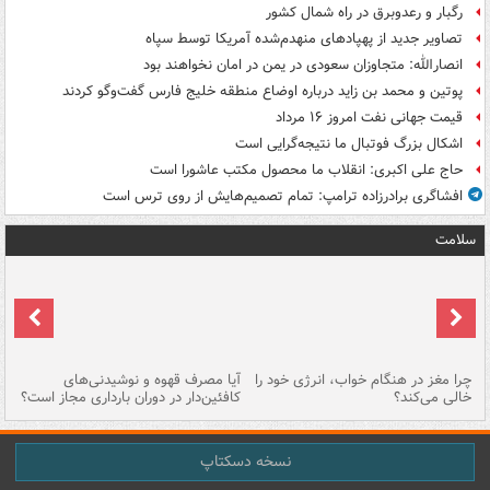
رگبار و رعدوبرق در راه شمال کشور
تصاویر جدید از پهپادهای منهدم‌شده آمریکا توسط سپاه
انصارالله: متجاوزان سعودی در یمن در امان نخواهند بود
پوتین و محمد بن زاید درباره اوضاع منطقه خلیج فارس گفت‌وگو کردند
قیمت جهانی نفت امروز ۱۶ مرداد
اشکال بزرگ فوتبال ما نتیجه‌گرایی است
حاج علی اکبری: انقلاب ما محصول مکتب عاشورا است
افشاگری برادرزاده ترامپ: تمام تصمیم‌هایش از روی ترس است
سلامت
ت
چرا مغز در هنگام خواب، انرژی خود را
آیا مصرف قهوه و نوشیدنی‌های
چر
خالی می‌کند؟
کافئین‌دار در دوران بارداری مجاز است؟
می
نسخه دسکتاپ