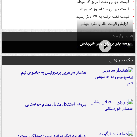
قیمت جهانی نفت امروز ۱۶ مرداد
قیمت جهانی طلا امروز ۱۵ مرداد
قیمت نفت برنت به ۷۹ دلار رسید
افزایش قیمت طلا و نقره جهانی
فیلم برگزیده
بوسه‌ پدر بر پای پسر شهیدش
برگزیده ورزشی
هشدار سرمربی پرسپولیس به جاسوس تیم
پیروزی استقلال مقابل همنام خوزستانی
حمله تند فیگو به اینفانتینو: دروغگو، پَست‌ و