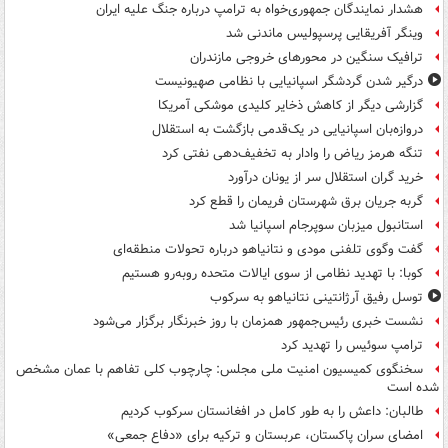
هشدار نمایندگان جمهوری‌خواه به ترامپ درباره جنگ علیه ایران
وینگر آفریقایی پرسپولیس ماندنی شد
ترافیک سنگین در محورهای خروجی مازندران
درگیر شدن گردشگر اسپانیایی با نظامی صهیونیست
گزارشی دیگر از کاهش ذخایر کلیدی موشکی آمریکا
دروازه‌بان اسپانیایی در یک‌قدمی بازگشت به استقلال
تنگه هرمز ریاض را وادار به تخفیف‌دهی نفتی کرد
خرید گران استقلال سر از یونان درآورد
گربه جریان برق شهرستان فریمان را قطع کرد
استانبول میزبان سوپرجام اسپانیا شد
گفت وگوی تلفنی مودی و نتانیاهو درباره تحولات منطقه‌ای
کوبا: با تهدید نظامی از سوی ایالات متحده روبه‌رو هستیم
توسل رفیق آرژانتینی نتانیاهو به سرکوب
نشست خبری رئیس‌جمهور همزمان با روز خبرنگار برگزار می‌شود
ترامپ سوئیس را تهدید کرد
سخنگوی کمیسیون امنیت ملی مجلس: چارچوب کلی تفاهم با عمان مشخص
شده است
طالبان: داعش را به طور کامل در افغانستان سرکوب کردیم
امضای سران پاکستان، عربستان و ترکیه برای «دفاع جمعی»