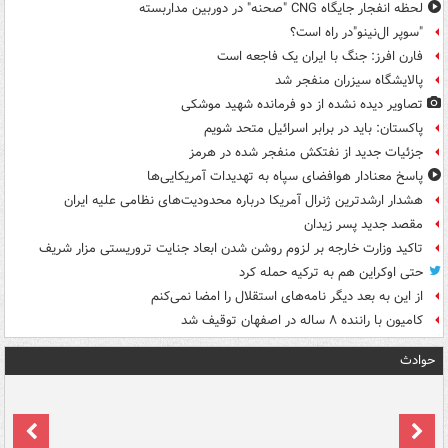
لحظه انفجار جایگاه CNG "صحنه" در دوربین مداربسته
"سوپر ال‌نینو"در راه است؟
فارن افرز: جنگ با ایران یک فاجعه است
پالایشگاه سیزران منفجر شد
تصاویر دیده‌ نشده از دو فرمانده شهید موشکی
پاکستان: باید در برابر اسرائیل متحد شویم
جزئیات جدید از نفتکش منفجر شده در هرمز
پاسخ معنادار هوافضای سپاه به تهدیدات آمریکایی‌ها
هشدار ارشدترین ژنرال آمریکا درباره محدودیت‌های نظامی علیه ایران
مقصد جدید پسر زیدان
تاکید وزارت خارجه بر لزوم روشن شدن ابعاد جنایت تروریستی مزار شریف
حتی اوکراین هم به ترکیه حمله کرد
از این به بعد دیگر نامه‌های استقلال را امضا نمی‌کنم
کامیون با راننده ۸ ساله در اصفهان توقیف شد
حوادث