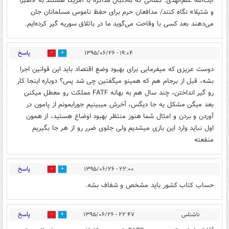
آیت‌الله علم‌الهدی: کسانی که به‌دنبال مذاکره با آمریکا هستند به «صبرا
و شتیلا» نگاه کنند/ مدافعان حرم برای حفظ ناموس مسلمانان جان
می‌دهند بعد کسی با وقاحت می‌گوید ما در باتلاق سوریه گیر کرده‌ایم.
پاسخ
۱۹:۰۴ - ۱۳۹۵/۰۶/۲۶
0
0
دوست عزیزی که میفرمایی برای بهبود وضع اقتصاد باید این قوانین اجرا
بشه، قبل از برجام هم که همینو میگفتین چی شد پس؟ دوباره اینجا کار
رو گیر انداختن، چند سال هم به بهانه FATF مملکت رو معطل میکنن
بعد میگن مشکل یه جا دیگس، آخرش میبینیم جورابمونم از پامون در
آوردن و بردن و امثال شما هنوز منتظر بهبود اوضاع هستید، از همون
اول نباید وارد این بازی میشدیم ولی جلوی ضرر رو از هر جا بگیریم
منفعته
پاسخ
۲۲:۰۰ - ۱۳۹۵/۰۶/۲۶
0
0
حساب کتاب کشور باید مشخص و شفاف بشه.
پاسخ
ناشناس
۲۲:۴۷ - ۱۳۹۵/۰۶/۲۶
0
0