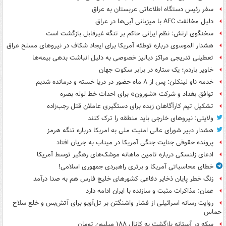
سفر رئیس دستگاه اطلاعاتی عربستان به عراق
دلیل مخالفت AFC با میزبانی آبی‌ها در عراق
سخنگوی ارتش: نظم ایرانی حاکم بر تنگه غیرقابل بازگشت است
هشدار الموسوی درباره توطئه آمریکا برای ایجاد شکاف در نیروهای مسلح عراق
تعطیلی تدریجی مراکز دیالیز خصوصی به دلیل انباشت بدهی بیمه‌ها
خاویر باردم؛ یک ستاره در برابر سکوت جهان
خدمه ناو لینکلن: پس از ۸ ماه حضور در دریا خسته و درمانده‌ شدیم
توافق بغداد و شرکت «شورون» برای احداث خط لوله بصره
تشکیل تیم کارآگاهان زبده برای دستگیری عاملان قتل رجب‌زاده
ولایتی: نیروهای خارجی باید منطقه را ترک کنند
هشدار دبیر شورای عالی امنیت ملی به امریکا درباره تنگه هرمز
پرونده حقوقی جنایت جنگی آمریکا در میناب به جریان افتاد
ادعای زلنسکی درباره تامین ماهانه موشک‌های رهگیر توسط آمریکا
خطای محاسباتی آمریکا و برتری راهبردی جمهوری اسلامی!
زنگ خطر پایان ذخایر دفاعی کشورهای خلیج فارس هم به صدا درآمد
عمان: مذاکرات مثبت و سازنده با ایران ادامه دارد
روایت رسانه اسرائیلی از فشار واشنگتن بر تل‌آویو برای آتش‌بس و خلع سلاح
حماس
سکه در آستانه بازگشت به کانال ۱۸۸ میلیون تومان