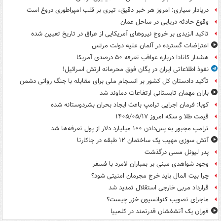
دریادار سیاری: امروز هر خبر دقیق، تیری بر قلب امپراطوری دروغ است
وقوع حادثه دریایی در ساحل عمان
تاکید الزیدی بر خروج نیروهای آمریکایی از عراق در تاریخ تعیین شده
اعتراضات گسترده در آلمان علیه دولت مرتس
هشدار کانادا درباره عواقب تعرفه ۵۰ درصدی آمریکا
نفوذ اطلاعاتی ایران در یگان فوق محرمانه ارتش اسرائیل!
تأکید دادستان کل کشور بر انسجام ملی برای مقابله با جنگ روانی دشمن
باران مهمان تابستانی ارتفاعات دماوند شد
کوبا: فرمان اجرایی ترامپ باعث ایجاد بحران بشردوستانه شده
قیمت طلا و سکه امروز ۱۴۰۵/۰۵/۱۷
ترامپ مجبور به پس‌دادن ۱۰۰ میلیارد دلار از پول تعرفه‌ها شد
آتش سوزی مهیب یک ساختمان ۱۲ طبقه در جاکارتا
پدر لیونل مسی درگذشت
وجود شواهدی مبنی بر بمباران لامرد با فسفر
چرا بیت المال باید خرج مجرمان امنیتی شود؟
قرارداد مربی خارجی استقلال تمدید شد
ماجرای تصویب کنوانسیون خزر چیست؟
فوران یک آتشفشان قدرتمند در کلمبیا