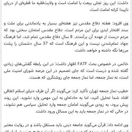
داشت: این روز تجلی بیعت با امامت است و ولایت‌فقیه ما قطره‌ای از دریای
ناپیدا کرانه امامت است.
وی افزود: هفته دفاع مقدس نیز هفته‌ای بسیار به یادماندنی برای ملت و
سند افتخار ابدی برای این مردم است. دفاع مقدس امتحان سختی بود که
مردم درست از عهده آن برآمدند. 8 سال دفاع مقدس تمام شد، اما فرهنگ
جهاد تمام‌شدنی نیست و این فرهنگ است که 37 سال دشمنان را پشت
مرزها نگه داشته و خواهد داشت.
خاتمی در خصوص بحث FATF اظهار داشت: در این رابطه گفتنی‌های زیادی
گفته شده و درست است که جای تصمیم در این عرصه شورای امنیت ملی
است، نه نماز جمعه، اما نماز جمعه جای روشنگری که هست.
خطیب نماز جمعه تهران تأکید کرد: می‌گویند اگر آن طرف دنیای اسلام اتفاقی
افتاد شما تحلیل کنید، اما به حادثه‌ای به این مهمی وارد نشوید. این روند
پیش برود، به زودی می‌گویند امامان جمعه وارد تحلیل سیاسی هم نشوند،
در حالی که در نماز جمعه باید به این مسائل ورود داشت.
وی ادامه داد: قرآن می‌گوید جامعه دینی باید مستقل باشد و در روایت معتبر
از پیامبر(ص) نیز رسیده که دین اسلام برترین است و هیچ چیز برتر از اسلام