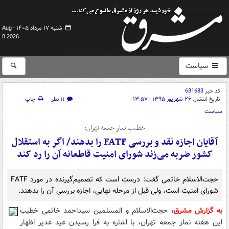
شنبه ۱۷ مرداد ۱۴۰۵ -
Aug
8 2026
سیاست
کد خبر
631683
تاریخ انتشار:
۲۶ شهریور ۱۳۹۵ - ۱۳:۵۷
۱۱ نظر
چاپ
سیاست
خطیب نماز جمعه تهران:
آقایان اجازه نقد و بررسی FATF را بدهند/ اگر به استقلال
کشور ضربه می‌زند شورای امنیت قاطعانه آن را رد کند
حجت‌الاسلام خاتمی گفت: درست است که تصمیم‌گیرنده در مورد FATF
شورای امنیت است، ولی قبل از مرحله نهایی، اجازه بررسی آن را بدهند.
به گزارش مشرق،
حجت‌الاسلام و المسلمین سیداحمد خاتمی خطیب
این هفته نماز جمعه تهران، با اشاره به فرا رسیدن عید غدیر اظهار