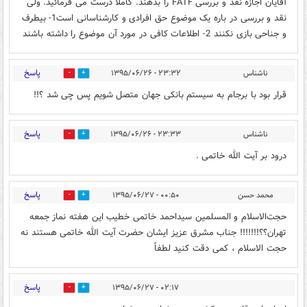
آقایان اجازه نقد و بررسی FATF را بدهند. کاملا درست می فرمائید. ولی
نقد و بررسی در باره یک موضوع حق افرادی و کارشناسانی است1- بیطرف
و جناحی بازی نکنند 2- اطلاعات کافی در مورد آن موضوع را داشته باشند
پاسخ
ناشناس
۲۳:۳۲ - ۱۳۹۵/۰۶/۲۶
0
0
قرار بود با برجام به سیستم بانکی جهان متصل شویم پس چی شد ؟!!
پاسخ
ناشناس
۲۳:۳۳ - ۱۳۹۵/۰۶/۲۶
0
0
درود بر آیت الله خاتمی .
پاسخ
محمد حسن
۰۰:۵۰ - ۱۳۹۵/۰۶/۲۷
0
0
حجت‌الاسلام و المسلمین سیداحمد خاتمی خطیب این هفته نماز جمعه
تهران؟؟!!!!!!! جناب مشرق عزیز ایشان حضرت آیت الله خاتمی هستند نه
حجت الاسلام ، کمی دقت کنید لطفاً
پاسخ
۰۲:۱۷ - ۱۳۹۵/۰۶/۲۷
0
0