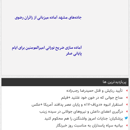
جاده‌های مشهد آماده میزبانی از زائران رضوی
آماده سازی ضریح نورانی امیرالمومنین برای ایام
پایانی صفر
پربازدیدترین ها
تأیید ربایش و قتل حمیدرضا رجب‌زاده
مداح جوانی که در خون خود غلتید +فیلم
استقرار انبوه «دی‌اف‑۱۷» و پایان عصر پدافند آمریکا +عکس
درگیری اعضای داعش و نیروهای جولانی در سیده زینب
پزشکیان: جنایات امروز واشنگتن را هم محکوم کنید
بیانیه سپاه پاسداران به مناسبت روز خبرنگار