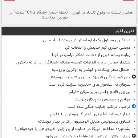
ای
هشدار نسبت به وفوع تندباد در تهران
لحظه انفجار جایگاه CNG "صحنه" در
دس
دوربین مداربسته
ات
آخرین اخبار
دستگیری مسئول یک اداره آستارا در پرونده فساد مالی
مجتبی جباری تیم جدیدش را انتخاب کرد
روایت رسانه عبری از دخالت آشکار ترامپ در کوبا
هشدار حماس درباره اقدامات توسعه طلبانه اشغالگران در کرانه باختری
احتمال سفر ویتکاف و کوشنر به اوکراین و روسیه
جان دوباره نگین فیروزه ای ایران «دریاچه ارومیه»
سرطان به استخوان‌های «بایدن» سرایت کرده است
پیروزی قاطع چلسی برابر میلان +فیلم
مهاجم پرسپولیس به پیکان پیوست
ترامپ، مرتکب جنایت جنگی شده است
دیدار دوستانه اما جدی؛ اینتر ۲- یوونتوس ۱ +فیلم
تساوی پرسپولیس مقابل الومینیوم اراک در دیدار دوستانه
پشت‌پرده مداخله آمریکا در حمایت از یِن ژاپن؛ خیرخواهی یا خودخواهی؟
همتی: کنترل ترازنامه بانک‌ها با جدیت دنبال می‌شود