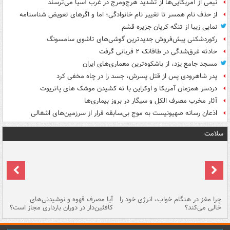
نیمی از آمریکایی‌ها از تشدید هرج‌ومرج در غرب آسیا می‌ترسند
از حذف نام همسر تا تغییر نام خانوادگی؛ اما و اگرهای تعویض شناسنامه
نمایی زیبا از تنگه کریان جزیره قشم
رکوردشکنی پیش‌فروش جدیدترین گوشی‌های تاشوی سامسونگ
حادثه غرق‌شدگی در طاقانک ۲ قربانی گرفت
مسجد جامع یزد، از باشکوه‌ترین معماری‌های ایران
پدر شاهرودی پس از قتل پسرش، جسد را در چاه مخفی کرد
دردسر همزمان آمریکا و اوکراین با ته کشیدن موشک های پاتریوت
آثار مخرب مصرف الکل و سیگار در بروز بیماری‌ها
اذعان رسانه صهیونیست به موج بی‌سابقه فرار از سرزمین‌های اشغالی
سلامت
ت
چرا مغز در هنگام خواب، انرژی خود را
آیا مصرف قهوه و نوشیدنی‌های
چر
خالی می‌کند؟
کافئین‌دار در دوران بارداری مجاز است؟
می