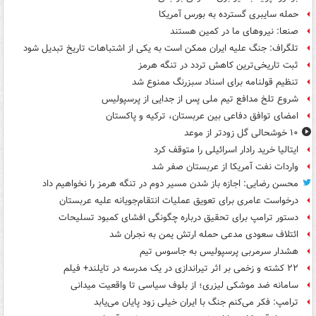
حمله سایبری گسترده به بورس آمریکا
صنعا: نیروهای ما در کمین‌ هستند
تلگراف: جنگ علیه ایران ممکن است به یکی از اشتباهات تاریخ تبدیل شود
ثبت تاریخی‌ترین کاهش تردد در تنگه هرمز
تنظیم قولنامه برای اسناد سبزرنگ ممنوع شد
شروع تلخ مدافع تیم ملی پس از جدایی از پرسپولیس
امضای توافق دفاعی بین عربستان، ترکیه و پاکستان
۱۰ خوشحالی گل زودتر از موعد
ایتالیا خرید رادار اسرائیلی را متوقف کرد
واردات نفت آمریکا از عربستان صفر شد
محسن رضایی: اجازه باز شدن مسیر دوم در تنگه هرمز را نخواهیم داد
درخواست عامری برای تعویق عملیات انتقام‌جویانه علیه عربستان
دستور ترامپ برای تحقیق درباره چگونگی افشای کمبود تسلیحات
ائتلاف سعودی مدعی حمله ارتش یمن به نجران شد
هشدار سرمربی پرسپولیس به جاسوس تیم
۲۲ کشته و زخمی بر اثر تیراندازی در یک مدرسه در تایلند+ فیلم
سامانه ضد موشکی لیزری؛ از بلوف سیاسی تا واقعیت میدانی
ترامپ: فکر می‌کنم جنگ با ایران خیلی زود پایان می‌یابد