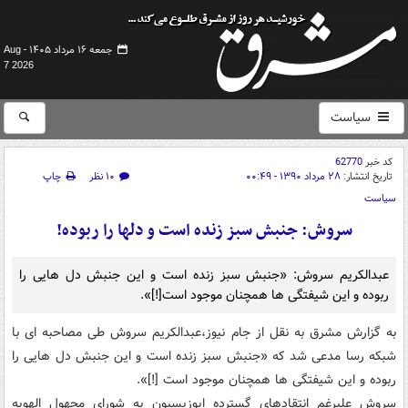
جمعه ۱۶ مرداد ۱۴۰۵ -
Aug
7 2026
سیاست
کد خبر
62770
تاریخ انتشار:
۲۸ مرداد ۱۳۹۰ - ۰۰:۴۹
۱۰ نظر
چاپ
سیاست
سروش: جنبش سبز زنده است و دلها را ربوده!
عبدالکریم سروش: «جنبش سبز زنده است و این جنبش دل هایی را
ربوده و این شیفتگی ها همچنان موجود است[!]».
به گزارش مشرق به نقل از جام نیوز،عبدالکریم سروش طی مصاحبه ای با
شبکه رسا مدعی شد که «جنبش سبز زنده است و این جنبش دل هایی را
ربوده و این شیفتگی ها همچنان موجود است [!]».
سروش علیرغم انتقادهای گسترده اپوزیسیون به شورای مجهول الهویه