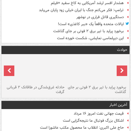
هشدار افسر ارشد آمریکایی به کاخ سفید +فیلم
ترامپ: فکر می‌کنم جنگ با ایران خیلی زود پایان می‌یابد
دستگیری قاتل فراری در نوشهر
ایالات متحده واقعاً یک «ببر کاغذی» است!
برخورد پراید با تیر برق ۲ فوتی بر جای گذاشت
این دیپلماسی نمایشی، شکست خورده است
حوادث
برخورد پراید با تیر برق ۲ فوتی بر جای
حادثه غرق‌شدگی در طاقانک ۲ قربانی
پد
گذاشت
گرفت
جس
آخرین اخبار
قیمت جهانی نفت امروز ۱۶ مرداد
اشکال بزرگ فوتبال ما نتیجه‌گرایی است
حاج علی اکبری: انقلاب ما محصول مکتب عاشورا است