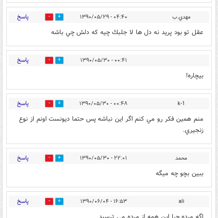
پاسخ
مهدي.ب
۰۴:۴۰ - ۱۳۹۰/۰۵/۲۹
0
0
عقل تو بود پريد نه دل ها لا جلبك چيه كه دلش چي باشه
پاسخ
۰۰:۴۱ - ۱۳۹۰/۰۵/۳۰
0
0
بيچاره!
پاسخ
۰۰:۴۸ - ۱۳۹۰/۰۵/۳۰
k-1
0
0
منم همين فكر رو مي كنم اگر اين نباشه پس حتما ديونست اونم از نوع
زنجيري.
پاسخ
محمد
۲۲:۰۱ - ۱۳۹۰/۰۵/۳۰
0
0
ببين بچو چه ميگه
پاسخ
۱۶:۵۳ - ۱۳۹۰/۰۶/۰۴
ali
0
0
اگه مرده چرا این همه از مرده می ترسید