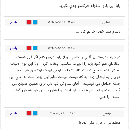
بابا اين يارو اسكوله حرفاشو جدي نگيريد
پاسخ
ناشناس
۱۱:۰۹ - ۱۳۹۰/۰۵/۲۸
0
0
دلبرم دلبر خونه خرابم کرد ... !
پاسخ
۱۱:۴۰ - ۱۳۹۰/۰۵/۲۸
0
0
در جواب دوستمان آقاي يا خانم سرباز بايد عرض كنم اگر قرار هست
انتقاداي هم شود بايد زا ادبيات مناسب ايتفاده كرد . اولا اين نوع ادبيات
به كار رفته صحيح نيست ثانيا شما به نوعي تهمت نوشيدن شراب يا
عرق را به ايشان زده ايد كه درست نيست بنابر اين بهتر است به جاي اين
جمله حداقل مي نوشيتد : آقاي سروش تب دارد براي همين هذيان مي
گويد. البته واقعا هم همين طور است و ايشان در اين باره هذيان گفته
است . يا علي
پاسخ
مرتضي
۱۳:۲۹ - ۱۳۹۰/۰۵/۲۸
0
0
منظورش از دل، عقل بوده!