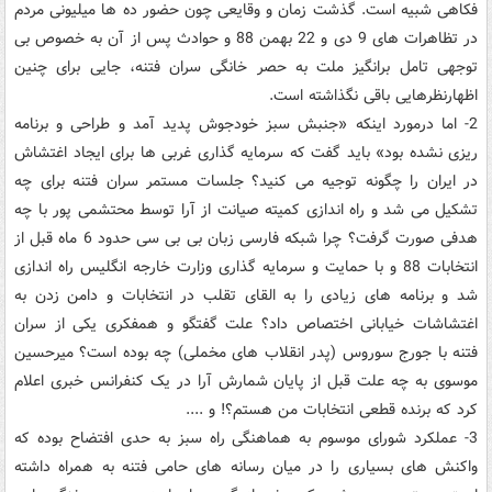
فکاهی شبیه است. گذشت زمان و وقایعی چون حضور ده ها میلیونی مردم
در تظاهرات های 9 دی و 22 بهمن 88 و حوادث پس از آن به خصوص بی
توجهی تامل برانگیز ملت به حصر خانگی سران فتنه، جایی برای چنین
اظهارنظرهایی باقی نگذاشته است.
2- اما درمورد اینکه «جنبش سبز خودجوش پدید آمد و طراحی و برنامه
ریزی نشده بود» باید گفت که سرمایه گذاری غربی ها برای ایجاد اغتشاش
در ایران را چگونه توجیه می کنید؟ جلسات مستمر سران فتنه برای چه
تشکیل می شد و راه اندازی کمیته صیانت از آرا توسط محتشمی پور با چه
هدفی صورت گرفت؟ چرا شبکه فارسی زبان بی بی سی حدود 6 ماه قبل از
انتخابات 88 و با حمایت و سرمایه گذاری وزارت خارجه انگلیس راه اندازی
شد و برنامه های زیادی را به القای تقلب در انتخابات و دامن زدن به
اغتشاشات خیابانی اختصاص داد؟ علت گفتگو و همفکری یکی از سران
فتنه با جورج سوروس (پدر انقلاب های مخملی) چه بوده است؟ میرحسین
موسوی به چه علت قبل از پایان شمارش آرا در یک کنفرانس خبری اعلام
کرد که برنده قطعی انتخابات من هستم؟! و ....
3- عملکرد شورای موسوم به هماهنگی راه سبز به حدی افتضاح بوده که
واکنش های بسیاری را در میان رسانه های حامی فتنه به همراه داشته