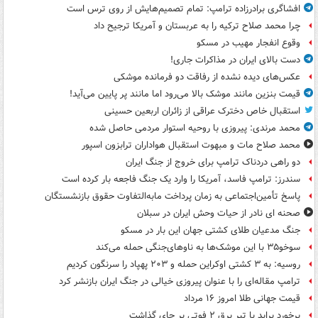
افشاگری برادرزاده ترامپ: تمام تصمیم‌هایش از روی ترس است
چرا محمد صلاح ترکیه را به عربستان و آمریکا ترجیح داد
وقوع انفجار مهیب در مسکو
دست بالای ایران در مذاکرات جاری!
عکس‌های دیده نشده از رفاقت دو فرمانده‌ موشکی
قیمت بنزین مانند موشک بالا می‌رود اما مانند پر پایین می‌آید!
استقبال خاص دخترک عراقی از زائران اربعین حسینی
محمد مرندی: پیروزی با روحیه استوار مردمی حاصل شده
محمد صلاح مات و مبهوت استقبال هواداران ترابزون اسپور
دو راهی دردناک ترامپ برای خروج از جنگ ایران
سندرز: ترامپ فاسد، آمریکا را وارد یک جنگ فاجعه بار کرده است
پاسخ تأمین‌اجتماعی به زمان پرداخت مابه‌التفاوت حقوق بازنشستگان
صحنه ای نادر از حیات وحش ایران در سبلان
جنگ مدعیان طلای کشتی جهان این بار در مسکو
سوخو۳۵ با این موشک‌ها به ناوهای‌جنگی حمله می‌کند
روسیه: به ۳ کشتی اوکراین حمله و ۲۰۳ پهپاد را سرنگون کردیم
ترامپ مقاله‌ای را با عنوان پیروزی خیالی در جنگ ایران بازنشر کرد
قیمت جهانی طلا امروز ۱۶ مرداد
برخورد پراید با تیر برق ۲ فوتی بر جای گذاشت