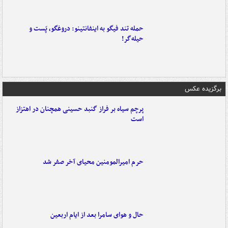
حمله تند فیگو به اینفانتینو: دروغگو، پَست‌ و
حیله‌گر!
برگزیده عکس
پرچم سیاه بر فراز گنبد حسینی همچنان در اهتزاز
است
حرم امیرالمومنین محیای آخر صفر شد
حال و هوای سامرا بعد از ایام اربعین