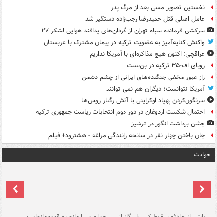
نخستین تصویر مسی بعد از مرگ پدر
عامل اصلی قتل حمیدرضا رجب‌زاده دستگیر شد
سرکشی فرمانده سپاه تهران از گردان‌های پدافند هوایی لشکر ۲۷
واکنش کنایه‌آمیز به عضویت ترکیه در پیمان مشترک با عربستان
عراقچی: اکنون هیچ مذاکره‌ای با آمریکا نداریم
رویای اف-۳۵ ترکیه در بن‌بست
راز عبور مخفی جنگنده‌های ایرانی از چشم دشمن
آمریکا نتوانست؛ دیگران هم نمی توانند
سرنگون‌کردن پهپاد اوکراینی با آتش رگبار روس‌ها
احتمال شکست اردوغان در دور دوم انتخابات ریاست جمهوری ترکیه
جشن برداشت انگور در ترشیز
جان باختن چهار نفر در سانحه رانندگی مراغه - هشترود+ فیلم
حوادث
روایتی از حادثه سقوط کپسول گاز از
حمله مسلحانه به قهوه‌خانه‌ای در
عا