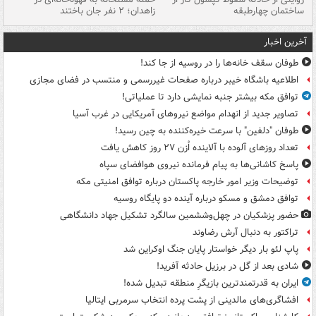
ساختمان چهارطبقه
زاهدان؛ ۲ نفر جان باختند
دس
آخرین اخبار
طوفان سقف خانه‌ها را در روسیه از جا ‌کند!
اطلاعیه باشگاه خیبر درباره صفحات غیررسمی و منتسب در فضای مجازی
توافق مکه بیشتر جنبه نمایشی دارد تا عملیاتی!
تصاویر جدید از انهدام مواضع نیروهای آمریکایی در غرب آسیا
طوفان "دلفین" با سرعت خیره‌کننده به چین رسید!
تعداد روزهای آلوده با آلاینده اُزن ۲۷ روز کاهش یافت
پاسخ کاشانی‌ها به پیام فرمانده نیروی هوافضای سپاه
توضیحات وزیر امور خارجه پاکستان درباره توافق امنیتی مکه
توافق دمشق و مسکو درباره آینده دو پایگاه روسیه
حضور پزشکیان در چهل‌وششمین سالگرد تشکیل جهاد دانشگاهی
تراکتور به دنبال آرش رضاوند
پاپ لئو بار دیگر خواستار پایان جنگ اوکراین شد
شادی بعد از گل در برزیل حادثه آفرید!
ایران به قدرتمندترین بازیگرِ منطقه تبدیل شده!
افشاگری‌های مالدینی از پشت پرده انتخاب سرمربی ایتالیا