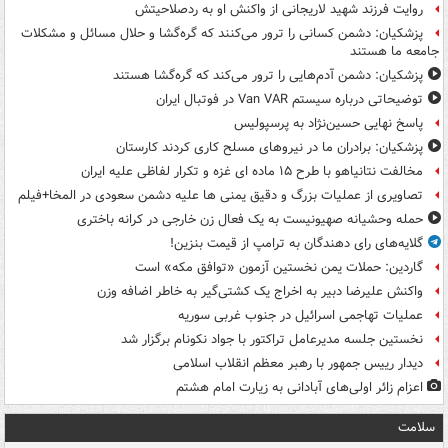
روایت فرزند شهید لاریجانی از واکنش او به ردصلاحیتش
پزشکیان: دشمن کسانی را ترور می‌کنند که گره‌گشا و حلال مسائل و مشکلات
جامعه ما هستند
پزشکیان: دشمن آدم‌هایی را ترور می‌کند که گره‌گشا هستند
توضیحاتی درباره سیستم Van VAR در فوتبال ایران
پاسخ نهایی حسین‌نژاد به پرسپولیس
پزشکیان: برادران ما در نیروهای مسلح کاری کردند کارستان
مخالفت نتانیاهو با طرح ۱۵ ماده ای غزه و تکرار لفاظی علیه ایران
تصاویری از عملیات بزرگ و دقیق یمنی ها علیه دشمن سعودی در المخا+فیلم
حمله وحشیانه صهیونیست به یک فعال زن خارجی در کرانه باختری
گلایه‌های رای دهندگان به ترامپ از قیمت بنزین!
گاردین: حملات یمن نخستین آزمون «توافق مکه» است
واکنش علیرضا دبیر به اخراج یک کشتی‌گیر به خاطر اضافه وزن
عملیات تهاجمی اسرائیل در جنوب غربی سوریه
نخستین جلسه مدیرعامل تراکتور با جواد نکونام برگزار شد
دیدار رییس جمهور با رهبر معظم انقلاب اسلامی
اعزام زائر اولی‌های آبادانی به زیارت امام هشتم
سلامت