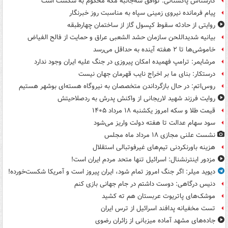
کارشناس پاکستانی: توافق سه‌جانبه مکه محکوم به شکست است
پیام فرمانده نیروی زمینی سپاه به مناسبت روز خبرنگار
روایتی از حادثه سقوط کپسول گاز از ساختمان چهارطبقه
بیانیه شدیداللحن سازمان حشد الشعبی عراق و حمایت از فالح الفیاض
خاموشی‌ها تا ۲ هفته آینده به حداقل می‌رسد
مرشایمر: ترامپ فهمیده امکان پیروزی در جنگ علیه ایران وجود ندارد
درستکار: بنای ما بر اخراج نایب قهرمان جهان نیست
روس‌اتم: در حال بازگرداندن متخصصان به نیروگاه هسته‌ای بوشهر هستیم
روایت فرزند شهید لاریجانی از واکنش پدرش به ردصلاحیتش
قیمت طلا و سکه امروز یکشنبه ۱۸ مرداد ۱۴۰۵
سود سهام عدالت تا هفته دولت واریز می‌شود
نشست علنی مجازی ۱۸ مرداد ماه مجلس
هزینه باورنکردنی تیم‌های غیرفوتبالی استقلال
مزدور اینترنشنال: اسرائیل تنها متحد مردم ایران است!
دیوید میلر: اگر جنگ امروز تمام شود، ایران پیروز است و آمریکا شکست‌خورده!
دنیس درگاهی: دوست داشتم در جام جهانی بازی کنم
موشک‌های پاتریوت عربستان هم ته‌ کشید
تست مخفیانه پدافند اسرائیل از ترس ایران
جاده‌های مشهد آماده میزبانی از زائران رضوی