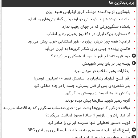
پربازدیدترین ها
یاوه‌گویی تولیدکننده موشک کروز اوکراینی علیه ایران
بیانیه خانواده شهید لاریجانی درباره برخی گمانه‌زنی‌های رسانه‌ای
پادشاه سنگین‌وزنی که در جهان رقیب ندارد
۶ دستاورد بزرگ ایران در ۱۶۰ روز رهبری رهبر انقلاب
ترامپ: همه چیز درباره ایران به طور استثنایی خوب پیش می‌رود
«کمانِ پرنده» چینی برای شکار کروزها به ایران می‌آید
خود فروخته‌ها چطور با موساد همکاری می‌کردند؟
بوسه‌ پدر بر پای پسر شهیدش
ابتکارات رهبر انقلاب در میدان نبرد
رقم فسخ قرارداد رضاییان با استقلال فقط ۱۰۰میلیون تومان!
پدر شاهرودی پس از قتل پسرش، جسد را در چاه مخفی کرد
واکنش عالیشاه بعد از پیوستن به گل‌گهر
آنچه رهبر شهید سال‌ها پیش دیده بودند
توقف طولانی کامیون‌ها پشت مرز؛ صورت‌حساب سنگینی که به اقتصاد می‌رسد
آیا تینا پاکروان بازهم از ساترا مجوز فعالیت می‌گیرد؟
کویت دستور تعطیلی تنها مدرسه ایرانی را صادر کرد
پاسخ قاطع ملیحه محمدی به نسخه تسلیم‌طلبی روی آنتن BBC
حال و هوای سامرا بعد از ایام اربعین