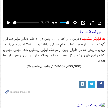
00:00
Play
Mute
Settings
PIP
Enter
Down
دریافت
0 bytes
fullscreen
به گزارش مشرق،
آخرین باری که ایران و چین در راه جام جهانی برابر هم قرار
گرفتند به دیدارهای انتخابی جام جهانی 1998 و برد 4-2 ایران برمی‌گردد.
روزی تاریخی که در دالیان چین از موشک ایرانی رونمایی شد. مهدی مهدوی
کیا در این بازی بهترین گل آسیا را به ثمر رساند و از آن پس بر سر زبان ها
افتاد.
{$sepehr_media_1746059_400_300}