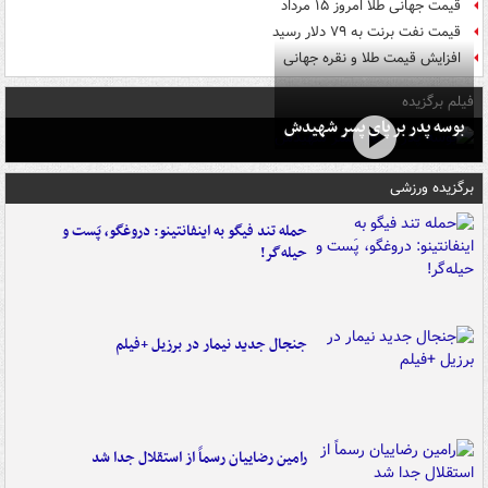
قیمت جهانی طلا امروز ۱۵ مرداد
قیمت نفت برنت به ۷۹ دلار رسید
افزایش قیمت طلا و نقره جهانی
فیلم برگزیده
بوسه‌ پدر بر پای پسر شهیدش
برگزیده ورزشی
حمله تند فیگو به اینفانتینو: دروغگو، پَست‌ و
حیله‌گر!
جنجال جدید نیمار در برزیل +فیلم
رامین رضاییان رسماً از استقلال جدا شد