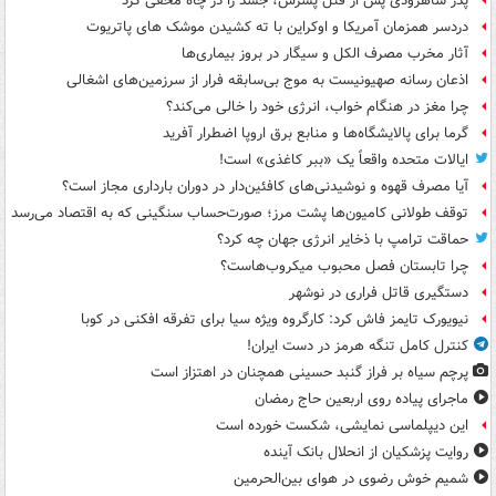
پدر شاهرودی پس از قتل پسرش، جسد را در چاه مخفی کرد
دردسر همزمان آمریکا و اوکراین با ته کشیدن موشک های پاتریوت
آثار مخرب مصرف الکل و سیگار در بروز بیماری‌ها
اذعان رسانه صهیونیست به موج بی‌سابقه فرار از سرزمین‌های اشغالی
چرا مغز در هنگام خواب، انرژی خود را خالی می‌کند؟
گرما برای پالایشگاه‌ها و منابع برق اروپا اضطرار آفرید
ایالات متحده واقعاً یک «ببر کاغذی» است!
آیا مصرف قهوه و نوشیدنی‌های کافئین‌دار در دوران بارداری مجاز است؟
توقف طولانی کامیون‌ها پشت مرز؛ صورت‌حساب سنگینی که به اقتصاد می‌رسد
حماقت ترامپ با ذخایر انرژی جهان چه کرد؟
چرا تابستان فصل محبوب میکروب‌هاست؟
دستگیری قاتل فراری در نوشهر
نیویورک تایمز فاش کرد: کارگروه ویژه سیا برای تفرقه افکنی در کوبا
کنترل کامل تنگه هرمز در دست ایران!
پرچم سیاه بر فراز گنبد حسینی همچنان در اهتزاز است
ماجرای پیاده روی اربعین حاج رمضان
این دیپلماسی نمایشی، شکست خورده است
روایت پزشکیان از انحلال بانک آینده
شمیم خوش رضوی در هوای بین‌الحرمین