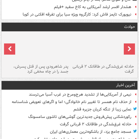
هشدار افسر ارشد آمریکایی به کاخ سفید +فیلم
نیویورک تایمز فاش کرد: کارگروه ویژه سیا برای تفرقه افکنی در کوبا
حوادث
شته
حادثه غرق‌شدگی در طاقانک ۲ قربانی
پدر شاهرودی پس از قتل پسرش،
دس
گرفت
جسد را در چاه مخفی کرد
آخرین اخبار
نیمی از آمریکایی‌ها از تشدید هرج‌ومرج در غرب آسیا می‌ترسند
از حذف نام همسر تا تغییر نام خانوادگی؛ اما و اگرهای تعویض شناسنامه
نمایی زیبا از تنگه کریان جزیره قشم
رکوردشکنی پیش‌فروش جدیدترین گوشی‌های تاشوی سامسونگ
حادثه غرق‌شدگی در طاقانک ۲ قربانی گرفت
مسجد جامع یزد، از باشکوه‌ترین معماری‌های ایران