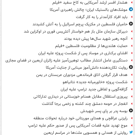
هشدار افسر ارشد آمریکایی به کاخ سفید +فیلم
موشک‌های بالستیک ایران؛ چالش راهبردی آمریکا
باید افراد کارآمدتر را به کار گرفت
حامیان فلسطین در مکزیک پرچم اسرائیل را به آتش کشیدند
دبیرکل سازمان ملل باز هم خواستار آتش‌بس فوری در اوکراین شد
آنچه رهبر شهید سال‌ها پیش دیده بودند
حمایت هلندی‌ها از مظلومیت فلسطین +فیلم
افشای برکناری در موساد پس از شکست پروژه علیه ایران
دستگیری عامل انتشار مطالب توهین‌آمیز علیه زائران اربعین در فضای مجازی
روایت تکان‌دهنده دانش‌آموز مینابی از جنایت آمریکا
هدف قرار گرفتن اتاق‌ فرماندهی مزدوران عربستان در یمن
شکست پروژه «خاورمیانه جدید» نتانیاهو
گزافه‌گویی و لفاظی جدید ترامپ علیه ایران
پیروزی استقلال مقابل همنام خوزستانی در دیداری تدارکاتی
انفجار در حومه دمشق چند کشته و زخمی برجا گذاشت
بوسه‌ پدر بر پای پسر شهیدش
رایزنی عراقچی و همتای موریتانی خود درباره تحولات منطقه
موج تهدید علیه قضات آمریکایی پس از صدور حکم علیه ترامپ
روایتی از همدلی و همسویی ملت‌ها در مراسم اربعین