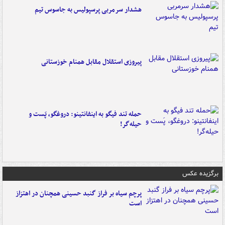
هشدار سرمربی پرسپولیس به جاسوس تیم
پیروزی استقلال مقابل همنام خوزستانی
حمله تند فیگو به اینفانتینو: دروغگو، پَست‌ و
حیله‌گر!
برگزیده عکس
پرچم سیاه بر فراز گنبد حسینی همچنان در اهتزاز
است