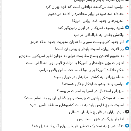
ترامپ التماس‌کننده توافقی است که خود ویران کرد
معادله محاصره در برابر محاصره را ادامه می‌دهیم
تحریم‌های جدید ضد ایرانی آمریکا
شاید روسیه، آمریکا را در ایران زمین‌گیر کند!
واکنش بقائی به خیالبافی ترامپ
اثر جدید کارتونیست سوری با عنوان مدیریت جدید تنگه هرمز
راز قدرت ایران، امنیت پایدار و بومی آن است!
به تعویق افتادن پاسخ مقاومت عراق به تجاوز اخیر آمریکایی سعودی
اظهارات وزیر خزانه‌داری آمریکا با مواضع قبلی وی متناقض است
حکم دادگاه آمریکا برای توقف ساخت سالن رقص ترامپ
حمله پهپادی به کشتی ترکیه‌ای در دریای سیاه
ترامپ و نتانیاهو جنایتکار جنگی هستند!
میزبانی استقلال در آسیا به امارات می‌رسد؟
سامانه موشکی پاتریوت چیست و چرا ذخایر آن رو به اتمام است؟
امنیت خلیج فارس باید به دست کشورهای منطقه تأمین شود
بارش باران در فاروج خراسان شمالی
انفجار بزرگ در شهر المخا یمن
تنگه هرمز به نماد یک تحقیر تاریخی برای آمریکا تبدیل شد!