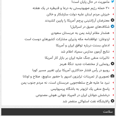
ماموریت در حال پایان است!
۲۰ حمله رژیم صهیونیستی به درعا و قنیطره در یک هفته
خیزش مردم لبنان علیه دولت سازشکار و خائن
معترضان آرژانتینی پرچم آمریکا را پایین کشیدند
شکاف‌های عمیق در اسرائیل!
هشدار مقام ارشد یمن به عربستان سعودی
اردوغان: توافقنامه مکه پذیرای مشارکت کشورهای دوست است
ادعای بسنت درباره توافق ایران و آمریکا
نتایج آزمون مدارس سمپاد اعلام شد
تاثیرات منفی جنگ علیه ایران بر بازار کار آمریکا
رونمایی از مختصات جدید تنگۀ هرمز
روبیو در رأس فشار حداکثری آمریکا برای تغییر مسیر کوبا
تصویری از تمرینات ترابزون اسپور با حضور ساویچ، صلاح و اونانا
نبرد ما علیه طرح سلطه‌جویی عربستان است، نه مردم جنوب یمن
پاسخ منفی یک لژیونر به باشگاه پرسپولیس
درخشش جوانان ایران در المپیاد جهانی هوش مصنوعی
پالایشگاه نفت اسلواکی منفجر شد
سلامت