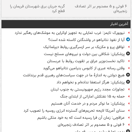
۶ فوتی و ۵ مصدوم بر اثر تصادف
گربه جریان برق شهرستان فریمان را
رگ
زنجیره‌ای
قطع کرد
آخرین اخبار
نیویورک تایمز: غرب تمایلی به تجهیز اوکراین به موشک‌های رهگیر ندارد
آیا از نفوذ نتانیاهو در واشنگتن کاسته شده است؟
توافق پرو و مکزیک بر سر ازسرگیری روابط دیپلماتیک
پزشکیان: شکافی بین دولت و نیروهای مسلح نیست
تاکید نخست‌وزیر عراق بر تقویت روابط با عربستان
وقتی رسانه عبری از کابوس بنیامین نتانیاهو می‌گوید
هیچ دولتی به اندازۀ ما در جهت سیاست‌های رهبری قدم برنداشت
پزشکیان: هرگز استعفا نداده‌ام و نخواهم داد
تجاوزات مجدد رژیم صهیونیستی به جنوب لبنان
حمله به ۱۵ نفتکش‌ اماراتی از ابتدای جنگ
پزشکیان: ما نوکر مردم و در خدمت آنان هستیم
سنای آمریکا لایحه تحریم‌های گسترده انرژی روسیه را تصویب کرد
عراقچی: زمان آن فرا رسیده است که به خود متکی باشیم
۶ فوتی و ۵ مصدوم بر اثر تصادف زنجیره‌ای
بدون تعارف با پدر و پسر قهرمان