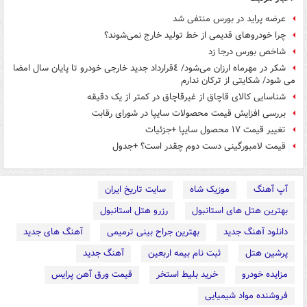
عرضه پراید در بورس منتفی شد
چرا خودروهای قدیمی از خط تولید خارج نمی‌شوند؟
شاخص بورس درجا زد
شکر در مهرماه ارزان می‌شود/ ٤قرارداد جدید خارجی خودرو تا پایان سال امضا
می شود/ شکایتی از ترکان ندارم
شناسایی کالای قاچاق از غیرقاچاق در کمتر از یک دقیقه
بررسی افزایش قیمت محصولات سایپا در شورای رقابت
تغییر قیمت ۱۷ محصول سایپا +جزئیات
قیمت لامبورگینی دست دوم چقدر است؟ +جدول
آپ آهنگ
موزیک شاه
سایت تاریخ ایران
بهترین هتل های استانبول
رزرو هتل استانبول
دانلود آهنگ جدید
بهترین جراح بینی ترمیمی
آهنگ های جدید
پرشین هتل
ثبت نام بیمه اربعین
آهنگ جدید
مزایده خودرو
خرید بلیط استخر
قیمت ورق آهن پرایس
فروشنده مواد شیمیایی