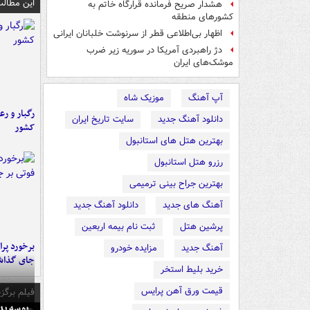
این مطالب
هشدار صریح فرمانده قرارگاه خاتم‌ به
کشورهای منطقه
اظهار بی‌اطلاعی قطر از سرنوشت خلبانان ایرانی
دژ راهبردی آمریکا در سوریه زیر ضرب
موشک‌های ایران
آپ آهنگ
موزیک شاه
رگبار و رع
دانلود آهنگ جدید
سایت تاریخ ایران
کشور
بهترین هتل های استانبول
رزرو هتل استانبول
بهترین جراح بینی ترمیمی
آهنگ های جدید
دانلود آهنگ جدید
پرشین هتل
ثبت نام بیمه اربعین
آهنگ جدید
مزایده خودرو
جای گذا
خرید بلیط استخر
قیمت ورق آهن پرایس
فیلم برگزی
بوسه‌ پ