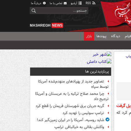
RSS
آرشیو
تماس با ما
دربارهٔ ما
MASHREGH
NEWS
یلم
دیدگاه
پیوندها
بازار
اپ
پربازدیدترین ها
تصاویر جدید از پهپادهای منهدم‌شده آمریکا
توسط سپاه
چرا محمد صلاح ترکیه را به عربستان و آمریکا
ترجیح داد
گربه جریان برق شهرستان فریمان را قطع کرد
یز اعلام کرد که
ترامپ سوئیس را تهدید کرد
شاید روسیه، آمریکا را در ایران زمین‌گیر کند!
واکنش بقائی به خیالبافی ترامپ