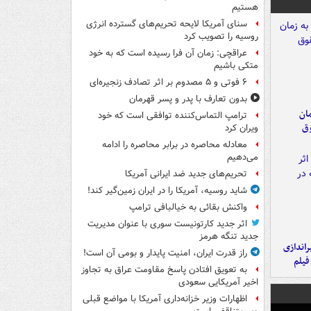
هستیم
سنای آمریکا لایحه تحریم‌های گسترده انرژی
روسیه را تصویب کرد
عراقچی: زمان آن فرا رسیده است که به خود
متکی باشیم
۶ فوتی و ۵ مصدوم بر اثر تصادف زنجیره‌ای
بدون تعارف با پدر و پسر قهرمان
مان
ترامپ التماس‌کننده توافقی است که خود
وق
ویران کرد
معادله محاصره در برابر محاصره را ادامه
می‌دهیم
تحریم‌های جدید ضد ایرانی آمریکا
شاید روسیه، آمریکا را در ایران زمین‌گیر کند!
واکنش بقائی به خیالبافی ترامپ
اثر جدید کارتونیست سوری با عنوان مدیریت
جدید تنگه هرمز
یراندازی
راز قدرت ایران، امنیت پایدار و بومی آن است!
فیلم
به تعویق افتادن پاسخ مقاومت عراق به تجاوز
اخیر آمریکایی سعودی
اظهارات وزیر خزانه‌داری آمریکا با مواضع قبلی