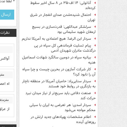
*
لطفا عدد م
آناتولی: ۱۴ اف-۳۵ در ۸ سال اخیر سقوط
کرده‌اند
احتمال شنیده‌شدن صدای انفجار در شرق
تهران
سرلشکر عبداللهی: قدرت‌سازی در بسیج
ارمغان شهید سلیمانی بود
نظرات
سردار ابن الرضا: هیچ اعتمادی به آمریکا نداریم
پیام تسلیت فرماندهی کل سپاه در پی
م
درگذشت مادران شهیدان آدمی
بیانیه سپاه در دومین سالگرد شهادت اسماعیل
آواکس 
هنیه
کار شرکت آمازون در بحرین چیست و چرا سپاه
آن را نابود کرد؟
مغز
سردار سنایی‌راد: حامیان آمریکا در منطقه ناچار
اه اعص
به بازنگری در روابط خود هستند
صنعت دفاعی باید سریع‌تر از نیاز میدان نبرد
حرکت کند
مغزمتفک
سردار اسدی: هر تعرضی به ایران با سیلی
از عرا
محکم مواجه می‌شود
اعلام مشخصات پهپادهای جدید ارتش در
روزهای آینده