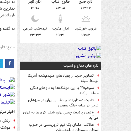
اذان صبح
طلوع آفتاب
اذان ظهر
به نوشته 
۰۳:۴۳
۰۵:۱۸
۱۲:۱۰
بدترین شر
فرماندهی 
غروب خورشید
اذان مغرب
نیمه‌شب شرعی
به گفته و
۲۳:۲۳
۱۹:۲۱
۱۹:۰۲
منبع: فا
تازه های دفاع و امنیت
تصاویر جدید از پهپادهای منهدم‌شده آمریکا
توسط سپاه
سوخو۳۵ با این موشک‌ها به ناوهای‌جنگی
حمله می‌کند
تثبیت دستاوردهای نظامی ایران در مرزهای
غربی در سایه جنگ رمضان
اخبار مرتب
«کمانِ پرنده» چینی برای شکار کروزها به ایران
می‌آید
ارتش ع
هلاکت اعضای یک تیم تروریستی در جنوب
موشک ه
استان سیستان و بلوچستان