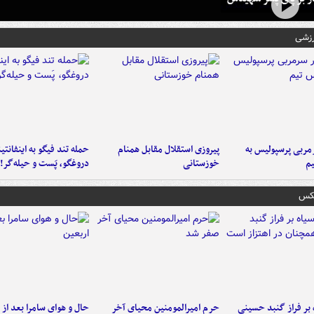
رزشی
ربی پرسپولیس به
پیروزی استقلال مقابل همنام
حمله تند فیگو به اینفانتین
م
خوزستانی
دروغگو، پَست‌ و حیله‌گر!
عکس
 بر فراز گنبد حسینی
حرم امیرالمومنین محیای آخر
حال و هوای سامرا بعد از ا