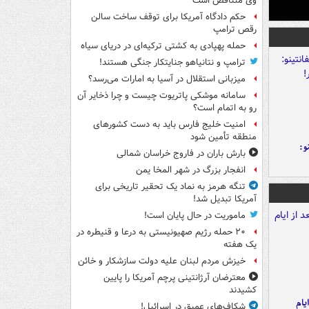
وی متناقض است
حکم دادگاه آمریکا برای توقف ساخت سالن
رقص ترامپ
حمله پهپادی به کشتی ترکیه‌ای در دریای سیاه
ترامپ و نتانیاهو جنایتکار جنگی هستند!
میزبانی استقلال در آسیا به امارات می‌رسد؟
سامانه موشکی پاتریوت چیست و چرا ذخایر آن
رو به اتمام است؟
امنیت خلیج فارس باید به دست کشورهای
منطقه تأمین شود
و:
بارش باران در فاروج خراسان شمالی
انفجار بزرگ در شهر المخا یمن
تنگه هرمز به نماد یک تحقیر تاریخی برای
آمریکا تبدیل شد!
ماموریت در حال پایان است!
۲۰ حمله رژیم صهیونیستی به درعا و قنیطره در
یک هفته
خیزش مردم لبنان علیه دولت سازشکار و خائن
معترضان آرژانتینی پرچم آمریکا را پایین
کشیدند
یام
شکاف‌های عمیق در اسرائیل!