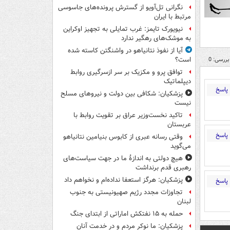
نگرانی تل‌آویو از گسترش پرونده‌های جاسوسی
مرتبط با ایران
نیویورک تایمز: غرب تمایلی به تجهیز اوکراین
به موشک‌های رهگیر ندارد
آیا از نفوذ نتانیاهو در واشنگتن کاسته شده
بررسی: 0
است؟
توافق پرو و مکزیک بر سر ازسرگیری روابط
دیپلماتیک
پاسخ
پزشکیان: شکافی بین دولت و نیروهای مسلح
نیست
تاکید نخست‌وزیر عراق بر تقویت روابط با
عربستان
پاسخ
وقتی رسانه عبری از کابوس بنیامین نتانیاهو
می‌گوید
هیچ دولتی به اندازۀ ما در جهت سیاست‌های
رهبری قدم برنداشت
پزشکیان: هرگز استعفا نداده‌ام و نخواهم داد
پاسخ
تجاوزات مجدد رژیم صهیونیستی به جنوب
لبنان
حمله به ۱۵ نفتکش‌ اماراتی از ابتدای جنگ
پزشکیان: ما نوکر مردم و در خدمت آنان