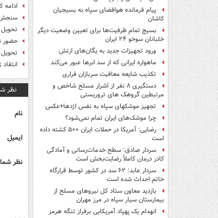
ادامه 
پیام فرمانده هوافضای سپاه به بسیجیان
سنجش آ
کاشان
تحویل سر
بسیج تمام ظرفیت‌ها برای تعیین وضعیت دیگر
خلبانان سوخو ۲۴ ایران
حضور ن
ورود تجهیزات جدید به یگان‌های ارتش
تحویل 
ماهواره ایرانی که از سد ابرها عبور می‌کند
انتقاد 
تکذیب شایعه معافیت سربازان فراری
دستگیری ۸ نفر از اشرار مسلح شاخص و
نظر شم
مرتبطین گروهک های تروریستی
تجهیز موشکهای سپاه به نفس اژدها+عکس
نام
چرا موشک‌های ایران تمام نمی‌شود؟
رضایی: آمریکا در حملات ایران ۵۰۰ کشته داده
ایمیل
است
سردار صادق: سطح خدمات‌رسانی و آمادگی
کادر درمان کاملاً رضایت‌بخش است
نظر شما 
سردار عابد: ۶۲ سد در کشور توسط قرارگاه
خاتم احداث شده است
بازدید معاون ستاد کل نیروهای مسلح از
بیمارستان سیار سپاه در مرز مهران
انهدام یک پهپاد آمریکایی برفراز تنگه هرمز