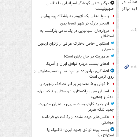
اهداف در
درگیر شدن گردشگر اسپانیایی با نظامی
به مراکز
صهیونیست
پاسخ منفی یک لژیونر به باشگاه پرسپولیس
انفجار بزرگ در شهر المخا یمن
رفت.
دروازه‌بان اسپانیایی در یک‌قدمی بازگشت به
استقلال
استقبال خاص دخترک عراقی از زائران اربعین
حسینی
ماموریت در حال پایان است!
ادعای بسنت درباره توافق ایران و آمریکا
افشاگری برادرزاده ترامپ: تمام تصمیم‌هایش از
روی ترس است
۶ فوتی و ۵ مصدوم بر اثر تصادف زنجیره‌ای
امضای سران پاکستان، عربستان و ترکیه برای
«دفاع جمعی»
اثر جدید کارتونیست سوری با عنوان مدیریت
جدید تنگه هرمز
عکس‌های دیده نشده از رفاقت دو فرمانده‌
موشکی
پشت پرده توافق جدید ایران؛ تاکتیک یا
استراتژی؟