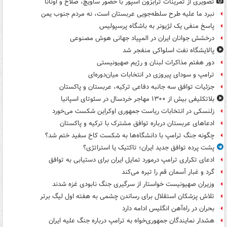
تصویری از تمرینات ترابزون اسپور با حضور ساویچ، صلاح و اونانا
نبرد ما علیه طرح سلطه‌جویی عربستان است، نه مردم جنوب یمن
پاسخ منفی یک لژیونر به باشگاه پرسپولیس
درخشش جوانان ایران در المپیاد جهانی هوش مصنوعی
پالایشگاه نفت اسلواکی منفجر شد
دور هفتم مذاکرات لبنان و رژیم صهیونیستی
ترامپ و سودای پیروزی در انتخابات میان‌دوره‌ای
جزئیات توافق سه جانبه دفاعی ترکیه، عربستان و پاکستان
بلاتکلیفی بیش از ۱۳۰۰ مهاجر خردسال در سئوتای اسپانیا
زلنسکی در انتخابات ریاست جمهوری اوکراین شکست می‌خورد
ادعاهای عربستان درباره توافق مشترک با ترکیه و پاکستان
چگونه جنگ ترامپ با دانشگاه‌ها به شکست کاخ سفید ختم شد؟
پشت پرده توافق جدید ایران؛ تاکتیک یا استراتژی؟
ادعای تکراری ترامپ درمورد تمایل ایران برای دستیابی به توافق
گرد و غبار آسمان قم را تیره می‌کند
وزیران صهیونیست خواستار از سرگیری جنگ نابودی غزه شدند
تلاش پزشکان استقلال برای رساندن چشمی به هفته اول لیگ برتر
بحران در راه‌آهن انگلیس ادامه دارد
هشدار نمایندگان جمهوری‌خواه به ترامپ درباره جنگ علیه ایران