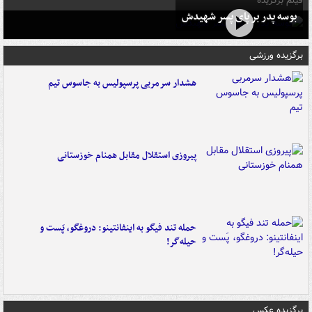
فیلم برگزیده
بوسه‌ پدر بر پای پسر شهیدش
برگزیده ورزشی
هشدار سرمربی پرسپولیس به جاسوس تیم
پیروزی استقلال مقابل همنام خوزستانی
حمله تند فیگو به اینفانتینو: دروغگو، پَست‌ و
حیله‌گر!
برگزیده عکس