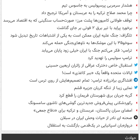
هشدار سرمربی پرسپولیس به جاسوس تیم
چرا محمد صلاح ترکیه را به عربستان و آمریکا ترجیح داد
توقف طولانی کامیون‌ها پشت مرز؛ صورت‌حساب سنگینی که به اقتصاد می‌رسد
برخورد پراید با تیر برق ۲ فوتی بر جای گذاشت
تلگراف: جنگ علیه ایران ممکن است به یکی از اشتباهات تاریخ تبدیل شود
سوخو۳۵ با این موشک‌ها به ناوهای‌جنگی حمله می‌کند
ترامپ: فکر می‌کنم جنگ با ایران خیلی زود پایان می‌یابد
ترامپ سوئیس را تهدید کرد
استقبال خاص دخترک عراقی از زائران اربعین حسینی
ایالات متحده واقعاً یک «ببر کاغذی» است!
افشاگری برادرزاده ترامپ: تمام تصمیم‌هایش از روی ترس است
نمایی زیبا از تنگه کریان جزیره قشم
گربه جریان برق شهرستان فریمان را قطع کرد
رکوردشکنی پیش‌فروش جدیدترین گوشی‌های تاشوی سامسونگ
امضای سران پاکستان، عربستان و ترکیه برای «دفاع جمعی»
صحنه ای نادر از حیات وحش ایران در سبلان
دروازه‌بان اسپانیایی در یک‌قدمی بازگشت به استقلال
حوادث