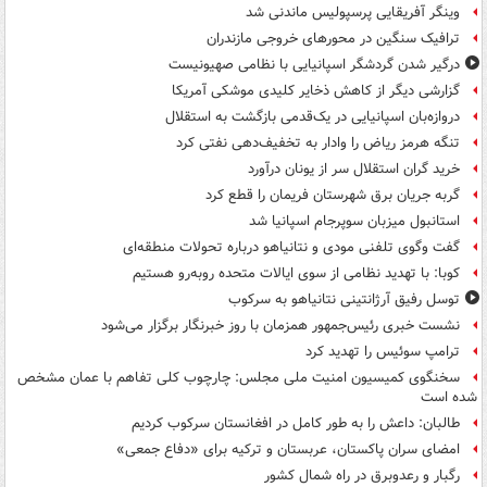
وینگر آفریقایی پرسپولیس ماندنی شد
ترافیک سنگین در محورهای خروجی مازندران
درگیر شدن گردشگر اسپانیایی با نظامی صهیونیست
گزارشی دیگر از کاهش ذخایر کلیدی موشکی آمریکا
دروازه‌بان اسپانیایی در یک‌قدمی بازگشت به استقلال
تنگه هرمز ریاض را وادار به تخفیف‌دهی نفتی کرد
خرید گران استقلال سر از یونان درآورد
گربه جریان برق شهرستان فریمان را قطع کرد
استانبول میزبان سوپرجام اسپانیا شد
گفت وگوی تلفنی مودی و نتانیاهو درباره تحولات منطقه‌ای
کوبا: با تهدید نظامی از سوی ایالات متحده روبه‌رو هستیم
توسل رفیق آرژانتینی نتانیاهو به سرکوب
نشست خبری رئیس‌جمهور همزمان با روز خبرنگار برگزار می‌شود
ترامپ سوئیس را تهدید کرد
سخنگوی کمیسیون امنیت ملی مجلس: چارچوب کلی تفاهم با عمان مشخص
شده است
طالبان: داعش را به طور کامل در افغانستان سرکوب کردیم
امضای سران پاکستان، عربستان و ترکیه برای «دفاع جمعی»
رگبار و رعدوبرق در راه شمال کشور