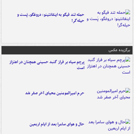
حمله تند فیگو به اینفانتینو: دروغگو، پَست‌ و
حیله‌گر!
برگزیده عکس
پرچم سیاه بر فراز گنبد حسینی همچنان در اهتزاز
است
حرم امیرالمومنین محیای آخر صفر شد
حال و هوای سامرا بعد از ایام اربعین