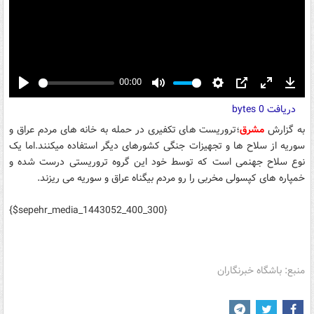
00:00
Play
Mute
Settings
PIP
Enter
Down
دریافت
0 bytes
fullscreen
به گزارش
مشرق
؛تروریست های تکفیری در حمله به خانه های مردم عراق و
سوریه از سلاح ها و تجهیزات جنگی کشورهای دیگر استفاده میکنند.اما یک
نوع سلاح جهنمی است که توسط خود این گروه تروریستی درست شده و
خمپاره های کپسولی مخربی را رو مردم بیگناه عراق و سوریه می ریزند.
{$sepehr_media_1443052_400_300}
منبع: باشگاه خبرنگاران