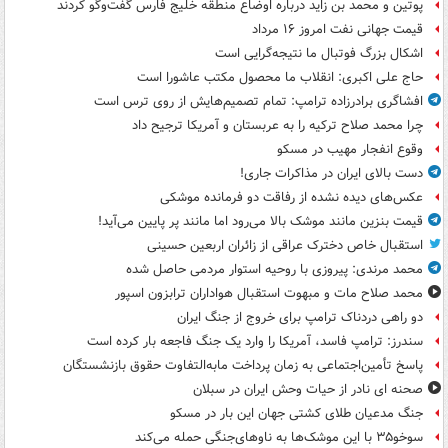
پوتین و محمد بن زاید درباره اوضاع منطقه خلیج فارس گفت‌وگو کردند
قیمت جهانی نفت امروز ۱۶ مرداد
اشکال بزرگ فوتبال ما نتیجه‌گرایی است
حاج علی اکبری: انقلاب ما محصول مکتب عاشورا است
افشاگری برادرزاده ترامپ: تمام تصمیم‌هایش از روی ترس است
چرا محمد صلاح ترکیه را به عربستان و آمریکا ترجیح داد
وقوع انفجار مهیب در مسکو
دست بالای ایران در مذاکرات جاری!
عکس‌های دیده نشده از رفاقت دو فرمانده‌ موشکی
قیمت بنزین مانند موشک بالا می‌رود اما مانند پر پایین می‌آید!
استقبال خاص دخترک عراقی از زائران اربعین حسینی
محمد مرندی: پیروزی با روحیه استوار مردمی حاصل شده
محمد صلاح مات و مبهوت استقبال هواداران ترابزون اسپور
دو راهی دردناک ترامپ برای خروج از جنگ ایران
سندرز: ترامپ فاسد، آمریکا را وارد یک جنگ فاجعه بار کرده است
پاسخ تأمین‌اجتماعی به زمان پرداخت مابه‌التفاوت حقوق بازنشستگان
صحنه ای نادر از حیات وحش ایران در سبلان
جنگ مدعیان طلای کشتی جهان این بار در مسکو
سوخو۳۵ با این موشک‌ها به ناوهای‌جنگی حمله می‌کند