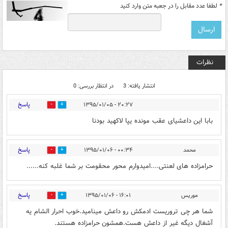
*
لطفا عدد مقابل را در جعبه متن وارد کنید
نظرات
انتشار یافته: 3
در انتظار بررسی: 0
پاسخ
۲۰:۲۷ - ۱۳۹۵/۰۱/۰۵
0
0
بابا این داعشیای عقب مونده یپا لاکهید بودنا
پاسخ
محمد
۰۰:۳۴ - ۱۳۹۵/۰۱/۰۶
0
0
حرامزاده های لعنتی....امیدوارم محور محقومت بر شما غلبه کنه......
پاسخ
موریس
۱۶:۰۱ - ۱۳۹۵/۰۱/۰۶
0
0
شما هر چی تروریست ادمکش رو داعش مینامید.خوب احرار الشام یه
آشغال دیگه غیر از داعش هست.همشون حرامزاده هستند.