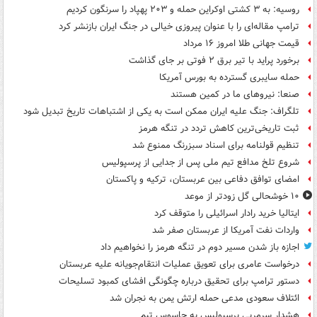
روسیه: به ۳ کشتی اوکراین حمله و ۲۰۳ پهپاد را سرنگون کردیم
ترامپ مقاله‌ای را با عنوان پیروزی خیالی در جنگ ایران بازنشر کرد
قیمت جهانی طلا امروز ۱۶ مرداد
برخورد پراید با تیر برق ۲ فوتی بر جای گذاشت
حمله سایبری گسترده به بورس آمریکا
صنعا: نیروهای ما در کمین‌ هستند
تلگراف: جنگ علیه ایران ممکن است به یکی از اشتباهات تاریخ تبدیل شود
ثبت تاریخی‌ترین کاهش تردد در تنگه هرمز
تنظیم قولنامه برای اسناد سبزرنگ ممنوع شد
شروع تلخ مدافع تیم ملی پس از جدایی از پرسپولیس
امضای توافق دفاعی بین عربستان، ترکیه و پاکستان
۱۰ خوشحالی گل زودتر از موعد
ایتالیا خرید رادار اسرائیلی را متوقف کرد
واردات نفت آمریکا از عربستان صفر شد
اجازه باز شدن مسیر دوم در تنگه هرمز را نخواهیم داد
درخواست عامری برای تعویق عملیات انتقام‌جویانه علیه عربستان
دستور ترامپ برای تحقیق درباره چگونگی افشای کمبود تسلیحات
ائتلاف سعودی مدعی حمله ارتش یمن به نجران شد
هشدار سرمربی پرسپولیس به جاسوس تیم