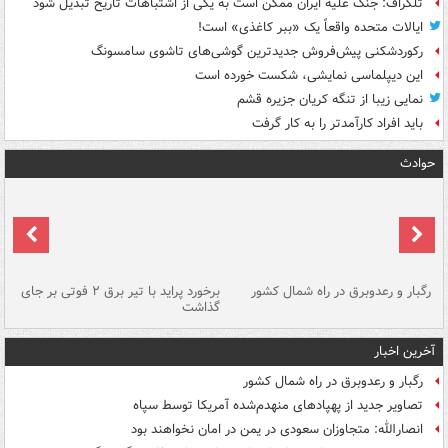
تلگراف: جنگ علیه ایران ممکن است به یکی از اشتباهات تاریخ تبدیل شود
ایالات متحده واقعاً یک «ببر کاغذی» است!
رکوردشکنی پیش‌فروش جدیدترین گوشی‌های تاشوی سامسونگ
این دیپلماسی نمایشی، شکست خورده است
نمایی زیبا از تنگه کریان جزیره قشم
باید افراد کارآمدتر را به کار گرفت
حوادث
رگبار و رعدوبرق در راه شمال کشور
برخورد پراید با تیر برق ۲ فوتی بر جای
گذاشت
گر
آخرین اخبار
رگبار و رعدوبرق در راه شمال کشور
تصاویر جدید از پهپادهای منهدم‌شده آمریکا توسط سپاه
انصارالله: متجاوزان سعودی در یمن در امان نخواهند بود