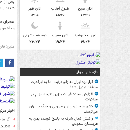
پس از حم
شدند و صد
اذان صبح
طلوع آفتاب
اذان ظهر
۱۲:۱۰
۰۵:۱۶
۰۳:۴۱
صحرای سی
و ناهموار
غروب خورشید
اذان مغرب
نیمه‌شب شرعی
۲۳:۲۲
۱۹:۲۴
۱۹:۰۴
منبع: فا
تازه های جهان
قرار بود ایران به زانو درآید، اما به ابرقدرت
منطقه تبدیل شد!
افزایش مجدد قیمت بنزین نتیجه ابهام در
مذاکرات
کشورهای عربی از رویارویی و جنگ با ایران
اخبار مرتب
می‌ترسند!
واکنش کمال شرف به پاسخ کوبنده یمن به
اگر ما 
عربستان سعودی
تاکتیک 