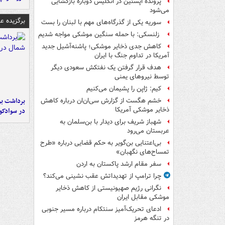
پرونده اپستین در انگلیس دوباره بازگشایی
می‌شود
برگزیده 
سوریه یکی از گذرگاه‌های مهم با لبنان را بست
زلنسکی: با حمله سنگین موشکی مواجه شدیم
کاهش جدی ذخایر موشکی؛ پاشنه‌آشیل جدید
آمریکا در تداوم جنگ با ایران
هدف قرار گرفتن یک نفتکش سعودی دیگر
توسط نیروهای یمنی
کیم: ژاپن را پشیمان می‌کنیم
برداشت بر
خشم هگست از گزارش سی‌ان‌ان درباره کاهش
ذخایر موشکی آمریکا
در سوادکو
شهباز شریف برای دیدار با بن‌سلمان به
عربستان می‌رود
بی‌اعتنایی بن‌گویر به حکم قضایی درباره «طرح
تمساح‌های نگهبان»
سفر مقام ارشد پاکستان به اردن
چرا ترامپ از تهدیداتش عقب نشینی می‌کند؟
نگرانی رژیم صهیونیستی از کاهش ذخایر
موشکی مقابل ایران
ادعای تحریک‌آمیز سنتکام درباره مسیر جنوبی
در تنگه هرمز