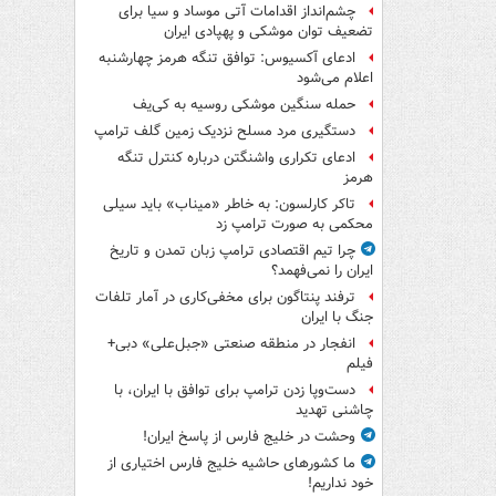
چشم‌انداز اقدامات آتی موساد و سیا برای
تضعیف توان موشکی و پهپادی ایران
ادعای آکسیوس: توافق تنگه هرمز چهارشنبه
اعلام می‌شود
حمله سنگین موشکی روسیه به کی‌یف
دستگیری مرد مسلح نزدیک زمین گلف ترامپ
ادعای تکراری واشنگتن درباره کنترل تنگه
هرمز
تاکر کارلسون: به خاطر «میناب» باید سیلی
محکمی به صورت ترامپ زد
چرا تیم اقتصادی ترامپ زبان تمدن و تاریخ
ایران را نمی‌فهمد؟
ترفند پنتاگون برای مخفی‌کاری در آمار تلفات
جنگ با ایران
انفجار در منطقه صنعتی «جبل‌علی» دبی+
فیلم
دست‌وپا زدن ترامپ برای توافق با ایران، با
چاشنی تهدید
وحشت در خلیج فارس از پاسخ ایران!
ما کشورهای حاشیه خلیج فارس اختیاری از
خود نداریم!