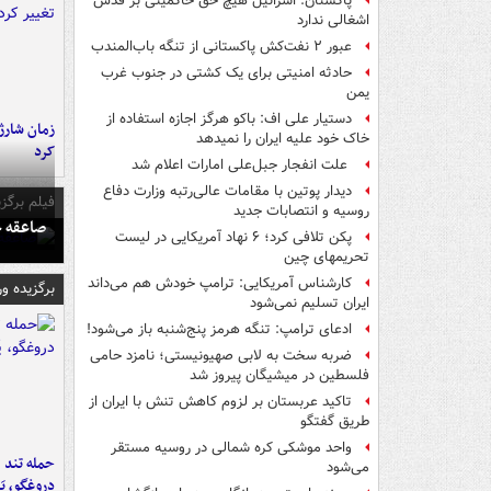
پاکستان: اسرائیل هیچ حق حاکمیتی بر قدس
اشغالی ندارد
عبور ۲ نفت‌کش پاکستانی از تنگه باب‌المندب
حادثه امنیتی برای یک کشتی در جنوب غرب
یمن
دستیار علی اف: باکو هرگز اجازه استفاده از
زمان شارژ 
خاک خود علیه ایران را نمیدهد
کرد
علت انفجار جبل‌علی امارات اعلام شد
دیدار پوتین با مقامات عالی‌رتبه وزارت دفاع
فیلم برگزی
روسیه و انتصابات جدید
صاعقه ج
پکن تلافی کرد؛ ۶ نهاد آمریکایی در لیست
تحریمهای چین
کارشناس آمریکایی: ترامپ خودش هم می‌داند
برگزیده و
ایران تسلیم نمی‌شود
ادعای ترامپ: تنگه هرمز پنج‌شنبه باز می‌شود!
ضربه سخت به لابی صهیونیستی؛ نامزد حامی
فلسطین در میشیگان پیروز شد
تاکید عربستان بر لزوم کاهش تنش با ایران از
طریق گفتگو
واحد موشکی کره شمالی در روسیه مستقر
حمله تند ف
می‌شود
دروغگو، پَ