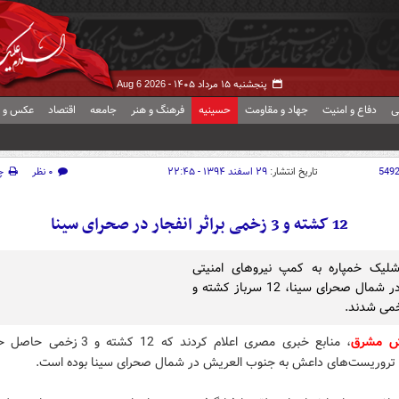
پنجشنبه ۱۵ مرداد ۱۴۰۵ -
Aug 6 2026
ی
دفاع و امنیت
جهاد و مقاومت
حسینیه
فرهنگ و هنر
جامعه
اقتصاد
عکس و ف
549
تاریخ انتشار:
۲۹ اسفند ۱۳۹۴ - ۲۲:۴۵
۰ نظر
چ
12 کشته و 3 زخمی براثر انفجار در صحرای سینا
شلیک خمپاره به کمپ نیروهای امنیتی
مصری در شمال صحرای سینا، 12 سرباز کشته و
رش مشرق
، منابع خبری مصری اعلام کردند که 12 کشته و 3 زخ
ی تروریست‌های داعش به جنوب العریش در شمال صحرای سینا بوده است.