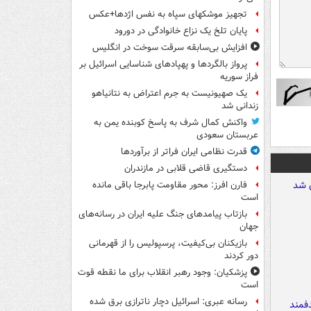
تجهیز موشکهای سپاه به نفس اژدها+عکس
پایان تلخ یک نزاع خانوادگی در دورود
افزایش بی‌سابقه سرقت سوخت در انگلیس
پرواز بالگردها و پهپادهای شناسایی اسرائیل بر
فراز سوریه
یک صهیونیست به جرم اعتراض به نتانیاهو
زندانی شد
واکنش کمال شرف به پاسخ کوبنده یمن به
عربستان سعودی
قدرت نظامی ایران فراتر از برآوردها
دستگیری قاضی قلابی در مازندران
فارن افرز: محور مقاومت پابرجا باقی مانده
است
بازتاب پیامدهای جنگ علیه ایران در رسانه‌های
جهان
بازیکنان بی‌کیفیت، پرسپولیس را از قهرمانی
دور کردند
پزشکیان: وجود رهبر انقلاب برای ما نقطه قوت
است
رسانه عبری: اسرائیل دچار ناترازی برق شده