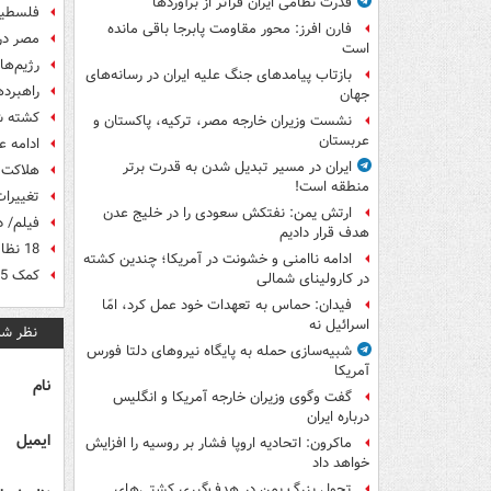
قدرت نظامی ایران فراتر از برآوردها
فلسطین
فارن افرز: محور مقاومت پابرجا باقی مانده
مصر در
است
رژیم‌ه
بازتاب پیامدهای جنگ علیه ایران در رسانه‌های
راهبرد
جهان
کشته شدن 3 نظامی مصری در
نشست وزیران خارجه مصر، ترکیه، پاکستان و
عربستان
ادامه 
ایران در مسیر تبدیل شدن به قدرت برتر
هلاکت 123 داعشی در مناطق مختلف عر
منطقه است!
تغییرات
ارتش یمن: نفتکش سعودی را در خلیج عدن
فیلم/ 
هدف قرار دادیم
18 نظامی مصری در حمله افراد مسلح کشته شدند
ادامه ناامنی و خشونت در آمریکا؛ چندین کشته
کمک 1.5 میلیارد دلاری عربستان به پروژه‌های سینا مصر
در کارولینای شمالی
فیدان: حماس به تعهدات خود عمل کرد، امّا
اسرائیل نه
نظر شم
شبیه‌سازی حمله به پایگاه نیروهای دلتا فورس
آمریکا
نام
گفت وگوی وزیران خارجه آمریکا و انگلیس
درباره ایران
ایمیل
ماکرون: اتحادیه اروپا فشار بر روسیه را افزایش
خواهد داد
تحول بزرگ یمن در هدف‌گیری کشتی‌های