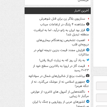
عربستان
آخرین اخبار
سناریوی بلاگر زن برای قتل شوهرش
مشاهده ۴ پلنگ در ارتفاعات میناب
قرار بود ایران به زانو درآید، اما به ابرقدرت
منطقه تبدیل شد!
اهمیت تشخیص زودهنگام بیماری‌های
دریچه‌ای قلب
افزایش مجدد قیمت بنزین نتیجه ابهام در
مذاکرات
به یاد آن روز که به زیارت کربلا رفتی!
قیمت گاز در اروپا به بالاترین سطح خود از
۲۰۲۳ رسید
برداشت برنج از شالیزارهای شمال در سوادکوه
جمهوری اسلامی نه از موشک می‌گذرد، نه از
تنگه هرمز!
ناگفته‌هایی از آمپول های لاغری؛ از عوارض
مرگبار تا زیبایی
کشورهای عربی از رویارویی و جنگ با ایران
می‌ترسند!