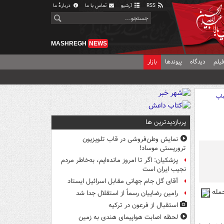
RSS
آرشیو
تماس با ما
دربارهٔ ما
MASHREGH
NEWS
یلم
دیدگاه
پیوندها
بازار
اپ
پربازدیدترین ها
نمایش وطن‌فروشی در قاب تلویزیون
تروریستی موساد!
پزشکیان: اگر تا امروز مانده‌ایم، به‌خاطر مردم
نجیب ایران است
آقای گل جام جهانی مقابل اسرائیل ایستاد
می حاصل حمله
رامین رضاییان رسماً از استقلال جدا شد
استقبال از فرعون در ترکیه
لحظه اصابت هواپیمای هندی به زمین