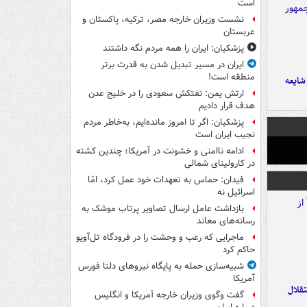
است
نشست وزیران خارجه مصر، ترکیه، پاکستان و
عربستان
پزشکیان: ایران را همه مردم نگه داشتند
ایران در مسیر تبدیل شدن به قدرت برتر
منطقه است!
ایعه
ارتش یمن: نفتکش سعودی را در خلیج عدن
هدف قرار دادیم
پزشکیان: اگر تا امروز مانده‌ایم، به‌خاطر مردم
نجیب ایران است
ادامه ناامنی و خشونت در آمریکا؛ چندین کشته
در کارولینای شمالی
فیدان: حماس به تعهدات خود عمل کرد، امّا
اسرائیل نه
بازداشت عامل ارسال تصاویر پرتاب موشک به
رسانه‌های معاند
ماجرایی که رعب و وحشت را در فرودگاه تل‌آویو
حاکم کرد
شبیه‌سازی حمله به پایگاه نیروهای دلتا فورس
آمریکا
تقلال
گفت وگوی وزیران خارجه آمریکا و انگلیس