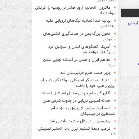
درباره ایران
ماکرون: اتحادیه اروپا فشار بر روسیه را افزایش
خواهد داد
بیانیه تند اتحادیه لیگ‌های اروپایی علیه
اینفانتینو
تحول بزرگ یمن در هدف‌گیری کشتی‌های
سعودی
آمریکا: گفتگوهای لبنان و اسرائیل فردا
ازسرگرفته خواهد شد!
تفاهم ایران و عمان در آستانه نهایی شدن
است
وزیر صمت عازم قرقیزستان شد
اعتراف تحلیلگر آمریکایی؛ واشنگتن در برابر
ایران راهبرد خود را باخت
آقای گل جام جهانی مقابل اسرائیل ایستاد
حادثه امنیتی دریایی در جنوب شرقی عدن
عصبانیت ترامپ از پیروزی نامزد حامی
فلسطین در میشیگان
وینیسیوس در رئال مادرید ماندنی شد
ترامپ وعدۀ تسلیم ایران داد، تحقیر نصیبش
شد