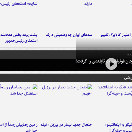
اعتبار کالابرگ تغییر
سدهای ایران چه وضعیتی دارند
پشت پرده پخش هدفمند ش
استعفای رئیس‌جمهور
ده
ان فوتبالیست تایلندی را گرفت!
رزشی
یگو به اینفانتینو:
جنجال جدید نیمار در برزیل +فیلم
رامین رضاییان رسماً از اس
ست‌ و حیله‌گر!
جدا شد