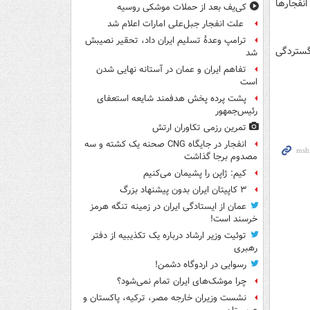
نفجارها
کی‌یف بعد از حملات موشکی روسیه
علت انفجار جبل‌علی امارات اعلام شد
ترامپ وعدۀ تسلیم ایران داد، تحقیر نصیبش
گستردگی
شد
تفاهم ایران و عمان در آستانه نهایی شدن
است
پشت پرده پخش هدفمند شایعه استعفای
رئیس‌جمهور
تمرین رزمی تکاوران ارتش
انفجار در جایگاه CNG صحنه یک کشته و سه
مصدوم برجا گذاشت
کیم: ژاپن را پشیمان می‌کنیم
۳ کاپیتان ایران بدون پیشنهاد بزرگ
عمان از ایستادگی ایران در زمینه تنگه هرمز
خرسند است!
توئیت وزیر ارشاد درباره یک تکذیبیه از دفتر
رهبری
رسوایی در اردوگاه دشمن!
چرا موشک‌های ایران تمام نمی‌شود؟
نشست وزیران خارجه مصر، ترکیه، پاکستان و