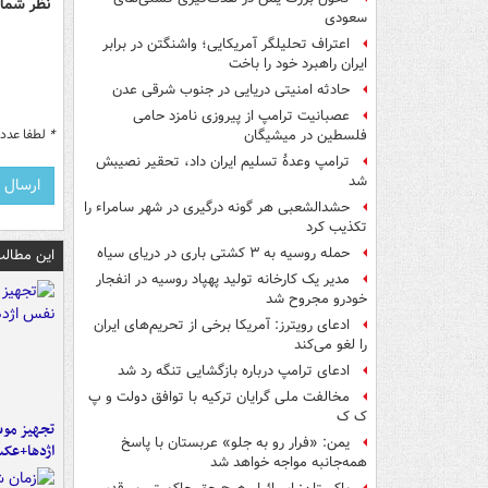
نظر شما 
سعودی
اعتراف تحلیلگر آمریکایی؛ واشنگتن در برابر
ایران راهبرد خود را باخت
حادثه امنیتی دریایی در جنوب شرقی عدن
عصبانیت ترامپ از پیروزی نامزد حامی
*
لطفا عدد م
فلسطین در میشیگان
ترامپ وعدۀ تسلیم ایران داد، تحقیر نصیبش
شد
حشدالشعبی هر گونه درگیری در شهر سامراء را
تکذیب کرد
حمله روسیه به ۳ کشتی باری در دریای سیاه
این مطالب
مدیر یک کارخانه تولید پهپاد روسیه در انفجار
خودرو مجروح شد
ادعای رویترز: آمریکا برخی از تحریم‌های ایران
را لغو می‌کند
ادعای ترامپ درباره بازگشایی تنگه رد شد
مخالفت ملی گرایان ترکیه با توافق دولت و پ
ک ک
تجهیز موش
یمن: «فرار رو به جلو» عربستان با پاسخ
اژدها+عک
همه‌جانبه‌ مواجه خواهد شد