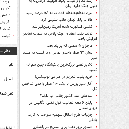
رشد مداوم قیمت بلیط هواپیما درآمریکا به
نرخ جدی
دلیل جنگ علیه ایران
آخرین ت
تورم نقطه‌به‌نقطه خدمات به ۵۸ درصد رسید
کاهش ۲۰ درصدی قیمت‌ها نسبت به شب ع
طلا در بازار تهران عقب نشینی کرد
افزایش ۵ تا ۴۷ درصدی قیمت موادغذایی در س
کشتی اسکورت شده آمریکا زمین‌گیر شد
ثبات ق
تولید نفت اعضای اوپک پلاس به صورت نمادین
قیمت آج
افزایش یافت
ماجرای ۵ همتی که بر باد رفت!
نظر شم
پَرش ۹۹ هزار واحدی بورس و بازگشت به مسیر
سبز
نام
ذخایر نفتی بزرگ‌ترین پالایشگاه چین هم ته
کشید
خرید بلیت تحریم در صرافی نوبیتکس!
ایمیل
آغاز سبز بورس با رشد ۱۱۰ هزار واحدی شاخص
کل
نظر شما 
سدهای مهم کشور چقدر آب دارند؟
پایان ۶ دهه فعالیت غول نفتی انگلیس در
دریای شمال
جزئیات طرح انتقال سهمیه سوخت به کارت
بانکی
دستور وزیر نفت برای تسریع در بازسازی
*
لطفا عدد م