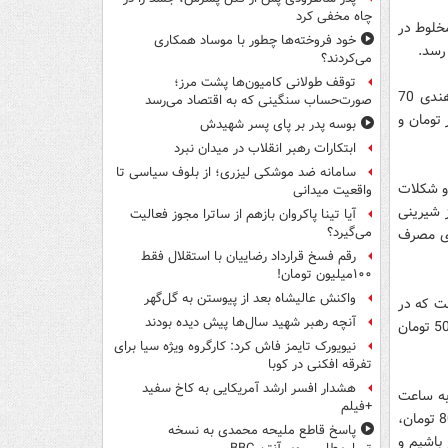
چاه مخفی کرد
خلوط در
خود فروخته‌ها چطور با موساد همکاری
می‌کردند؟
توقف طولانی کامیون‌ها پشت مرز؛
همچنین قیمت تخمه ژاپنی 30 الی 35 هزار تومان، پسته اکبری 80 هزار تومان، بادام هندی 70
صورت‌حساب سنگینی که به اقتصاد می‌رسد
زار تومان، بادام زمینی 35 هزارتومان، فندوق 35 هزار تومان و
بوسه‌ پدر بر پای پسر شهیدش
ابتکارات رهبر انقلاب در میدان نبرد
سامانه ضد موشکی لیزری؛ از بلوف سیاسی تا
و شکلات
واقعیت میدانی
ز شیرینی
آیا تینا پاکروان بازهم از ساترا مجوز فعالیت
می‌گیرد؟
ه ای 25 هزارتومان و برای مصرف
رقم فسخ قرارداد رضاییان با استقلال فقط
۱۰۰میلیون تومان!
واکنش عالیشاه بعد از پیوستن به گل‌گهر
ست که در
آنچه رهبر شهید سال‌ها پیش دیده بودند
شب عید پخته می شود و ناگفته نماند قیمت انواع ماهی پرطرفدار این شب از 12 هزار و 500 تومان
نیویورک تایمز فاش کرد: کارگروه ویژه سیا برای
تفرقه افکنی در کوبا
هشدار افسر ارشد آمریکایی به کاخ سفید
به ساعت
+فیلم
تغییر میکند اما اکنون هر کیلو نارنگی بندرعباس با قیمت 22 هزارتومان، سیب 4 هزار و 800 تومان،
پاسخ قاطع ملیحه محمدی به نسخه
 منتظر باشیم و