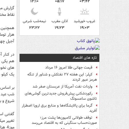
۱۲:۱۰
۰۵:۱۷
۰۳:۴۲
گزارش می
نقاط مختلف شهر مت
غروب خورشید
اذان مغرب
نیمه‌شب شرعی
۲۳:۲۲
۱۹:۲۳
۱۹:۰۳
آجیل چهار مغز 70 هزار تومان در
در کنار 
تازه های اقتصاد
هم یکی دی
قیمت جهانی طلا امروز ۱۶ مرداد
یک کیلو شیرینی گل مح
کپلر: این هفته ۲۷ نفتکش و شناور از تنگه
هرمز عبور کردند
واردات نفت آمریکا از عربستان صفر شد
بر اساس ا
رکوردشکنی پیش‌فروش جدیدترین گوشی‌های
تاشوی سامسونگ
شروع و به 26 هزار تومان در بازار 
گرما برای پالایشگاه‌ها و منابع برق اروپا اضطرار
آفرید
گفتنی اس
توقف طولانی کامیون‌ها پشت مرز؛
صورت‌حساب سنگینی که به اقتصاد می‌رسد