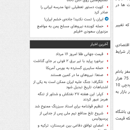
تسلیم‌طلبی روی آنتن BBC
ت ها در
کویت دستور تعطیلی تنها مدرسه ایرانی را
صادر کرد
ایران را تست نکنید! جاده‌ی خشم ایران!
که تغییر
حمله کوبنده نیروهای مسلح یمن به مواضع
مزدوران سعودی +فیلم
آخرین اخبار
 اقتصادی
ار شرایط
قیمت جهانی طلا امروز ۱۶ مرداد
برخورد پراید با تیر برق ۲ فوتی بر جای گذاشت
حمله سایبری گسترده به بورس آمریکا
ژاپنی 22 الی 35 هزارتومان، مغز بادام
صنعا: نیروهای ما در کمین‌ هستند
زمینی 9 الی 16 هزار تومان، تخمه کدو گوشتی 24 الی 30 هزار تومان،پسته اکبری 43 الی 75 هزار
تلگراف: جنگ علیه ایران ممکن است به یکی از
تومان، پسته فندقی37 الی 45 هزار تومان، پسته احمدآقایی 38 الی 50 هزار تومان، نخودچی 10
اشتباهات تاریخ تبدیل شود
دق 25 الی 35 هزار تومان در بازار به
کپلر: این هفته ۲۷ نفتکش و شناور از تنگه
هرمز عبور کردند
تنظیم قولنامه برای اسناد سبزرنگ ممنوع شد
 باشگاه
شروع تلخ مدافع تیم ملی پس از جدایی از
یکه قیمت
پرسپولیس
امضای توافق دفاعی بین عربستان، ترکیه و