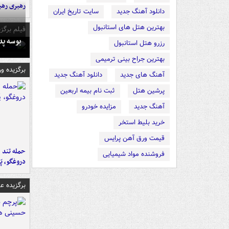
رهبری رهب
دانلود آهنگ جدید
سایت تاریخ ایران
بهترین هتل های استانبول
فیلم برگزی
بوسه‌ پ
رزرو هتل استانبول
بهترین جراح بینی ترمیمی
برگزیده و
آهنگ های جدید
دانلود آهنگ جدید
پرشین هتل
ثبت نام بیمه اربعین
آهنگ جدید
مزایده خودرو
خرید بلیط استخر
قیمت ورق آهن پرایس
حمله تند ف
فروشنده مواد شیمیایی
دروغگو، پَ
برگزیده 