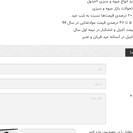
د انواع میوه و سبزی +جدول
حولات بازار میوه و سبزی
ید
ال 94
یمت آجیل و خشکبار در نیمه اول سال
یل در آستانه عید قربان و غدیر
ا
*
قابل را در جعبه متن وارد کنید