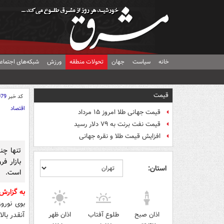
خانه
سیاست
جهان
تحولات منطقه
ورزش
شبکه‌های اجتماع
قیمت
کد خبر
079
اقتصاد
قیمت جهانی طلا امروز ۱۵ مرداد
قیمت نفت برنت به ۷۹ دلار رسید
افزایش قیمت طلا و نقره جهانی
تنها چند
بازار ف
استان:
است.
به گزارش
بوی نوروز
اذان صبح
طلوع آفتاب
اذان ظهر
آنقدر بال