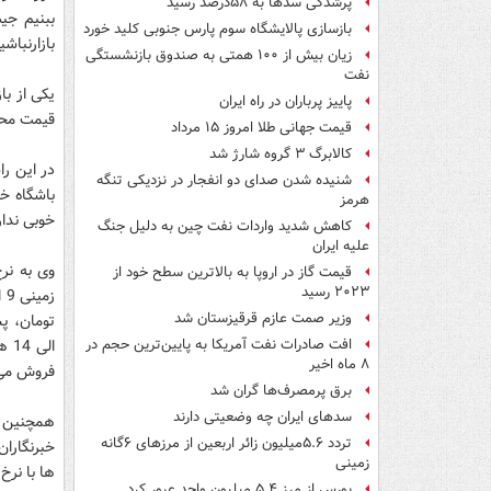
پرشدگی سدها به ۵۸درصد رسید
ببنیم جی
بازسازی پالایشگاه سوم پارس جنوبی کلید خورد
بازارنباشی
زیان بیش از ۱۰۰ همتی به صندوق‌ بازنشستگی
نفت
یکی از با
پاییز پرباران در راه ایران
قیمت محص
قیمت جهانی طلا امروز ۱۵ مرداد
کالابرگ ۳ گروه شارژ شد
در این را
شنیده شدن صدای دو انفجار در نزدیکی تنگه
باشگاه خب
هرمز
خوبی ندار
کاهش شدید واردات نفت چین به دلیل جنگ
علیه ایران
قیمت گاز در اروپا به بالاترین سطح خود از
۲۰۲۳ رسید
وزیر صمت عازم قرقیزستان شد
افت صادرات نفت آمریکا به پایین‌ترین حجم در
۸ ماه اخیر
فروش می
برق پرمصرف‌ها گران شد
سدهای ایران چه وضعیتی دارند
همچنین ع
تردد ۵.۶میلیون زائر اربعین از مرزهای ۶گانه
خبرنگاران
زمینی
ها با نرخ مصوب سال
بورس از مرز ۵.۴ میلیون واحد عبور کرد