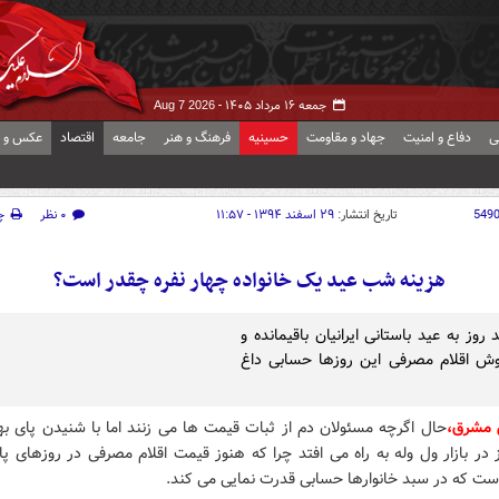
جمعه ۱۶ مرداد ۱۴۰۵ -
Aug 7 2026
ی
دفاع و امنیت
جهاد و مقاومت
حسینیه
فرهنگ و هنر
جامعه
اقتصاد
عکس و ف
549
تاریخ انتشار:
۲۹ اسفند ۱۳۹۴ - ۱۱:۵۷
۰ نظر
چ
هزینه شب عید یک خانواده چهار نفره چقدر است؟
 روز به عید باستانی ایرانیان باقیمانده و
روش اقلام مصرفی این روزها حسابی داغ
 مشرق،
حال اگرچه مسئولان دم از ثبات قیمت ها می زنند اما با شنیدن پای بها
 در بازار ول وله به راه می افتد چرا که هنوز قیمت اقلام مصرفی در روزهای پای
است که در سبد خانوارها حسابی قدرت نمایی می کند.