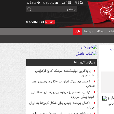
RSS
آرشیو
تماس با ما
دربارهٔ ما
MASHREGH
NEWS
یلم
دیدگاه
پیوندها
بازار
اپ
پربازدیدترین ها
یاوه‌گویی تولیدکننده موشک کروز اوکراینی
علیه ایران
۶ دستاورد بزرگ ایران در ۱۶۰ روز رهبری رهبر
انقلاب
ترامپ: همه چیز درباره ایران به طور استثنایی
خوب پیش می‌رود
ر و
«کمانِ پرنده» چینی برای شکار کروزها به ایران
انی
می‌آید
پدر شاهرودی پس از قتل پسرش، جسد را در