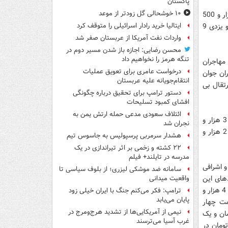
پاکستان
۱۰ خوشحالی گل زودتر از موعد
وی نرخ با اشاره به نرخ شیرینی های پرمصرف این ایام گفت: هر کیلوزبان و پاپیون 12 هزار و 500
تومان، گل محمدی 12 هزار تومان، تر 15 هزار تومان، نان برنجی 12 هزار و 500 تومان و یزدی 9
ایتالیا خرید رادار اسرائیلی را متوقف کرد
واردات نفت آمریکا از عربستان صفر شد
محسن رضایی: اجازه باز شدن مسیر دوم در
تنگه هرمز را نخواهیم داد
مهاجران
درخواست عامری برای تعویق عملیات
ران جوان
انتقام‌جویانه علیه عربستان
تقال بی
دستور ترامپ برای تحقیق درباره چگونگی
افشای کمبود تسلیحات
ائتلاف سعودی مدعی حمله ارتش یمن به
وی افزود: قیمت هر کیلو پرتقال هزار و 800 الی دو هزار و 500 تومان، سیب زرد و قرمز 3 هزار و
نجران شد
500 الی 4 هزار تومان، کیوی 2 هزار و 500 الی 3 هزار و 500 تومان، خیار گلخانه 2 الی 2 هزار و
هشدار سرمربی پرسپولیس به جاسوس تیم
۲۲ کشته و زخمی بر اثر تیراندازی در یک
مدرسه در تایلند+ فیلم
 اشرافی
سامانه ضد موشکی لیزری؛ از بلوف سیاسی تا
دهای این
واقعیت میدانی
روزها با احتساب یک کیلو شیرینی‌ به قیمت 12هزار و 500 تومان، یک کیلو سیب به قیمت 4 هزار و
ترامپ: فکر می‌کنم جنگ با ایران خیلی زود
پایان می‌یابد
مت چهار
نیمی از آمریکایی‌ها از تشدید هرج‌ومرج در
ومان و یک کیلو آجیل به قیمت 40 هزار تومان و یک
غرب آسیا می‌ترسند
و به قیمت 15 هزار تومان و یک کیلو ماهی با قیمت حداقل 12 هزار و 500 تومان در