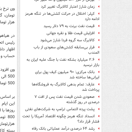
زمان شارژ اعتبار کالابرگ تغییر کرد
کپلر: اختلال در حرکت کشتی‌ها در تنگه هرمز
ادامه دارد
هزار توم
قیمت نفت برنت به ۷۹ دلار رسید
افزایش قیمت طلا و نقره جهانی
در هیاهو
کالابرگ سه گروه فردا شارژ می‌شود
رئیس اتحا
فرار بی‌سابقه کشتی‌های سعودی از باب
اظهار دا
المندب
حساب و ک
۲.۶ میلیارد بشکه نفت با جنگ علیه ایران به
بازار نرسید
بانک مرکزی: ۹۰ میلیون کیف پول برای
ایرانی‌ها ساخته شد
500 تومان است اما گفتنی است که نمی توانیم بازار شب عید را پیش بینی کنیم.
عارف: تمام بدهی کالابرگ به فروشگاه‌ها
پرداخت شد
بر اساس 
صعودی شدن قیمت نفت پس از افت ۷
درصدی در روز گذشته
این ایام 
پشت پرده التماس ترامپ به شرکت‌های نفتی
انسداد تنگه هرمز چگونه اقتصاد آمریکا را تحت
800 
فشار قرار داد؟
رشد ۶۴ درصدی درآمد عملیاتی بانک رفاه