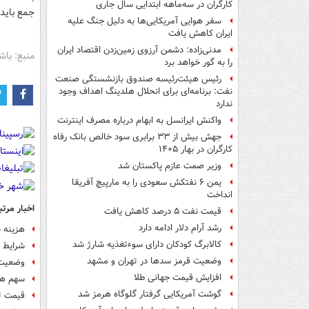
کارگران در سه‌ماهه ابتدایی سال جاری
جمع باید حداقل 103 هزارتومان
سفر هوایی آمریکایی‌ها به دلیل جنگ علیه
ایران کاهش یافت
مدنی‌زاده: دشمن آرزوی زمین‌زدن اقتصاد ایران
منبع: باش
را به گور خواهد برد
رئیس هیئت‌رئیسه صندوق بازنشستگی صنعت
نفت: برنامه‌ای برای انحلال هلدینگ اهداف وجود
ندارد
واکنش ایرانسل به ابهام درباره مصرف اینترنت
جهش بیش از ۳۳ برابری سود خالص بانک رفاه
کارگران در بهار ۱۴۰۵
وزیر صمت عازم پاکستان شد
یمن ۶ نفتکش سعودی را به مارپیچ آفریقا
انداخت
اخبار مرتب
قیمت نفت ۵ درصد کاهش یافت
رشد آرام دلار ادامه دارد
هزینه سبد 
کالابرگ کودکان دارای سوءتغذیه شارژ شد
شرایط 
وضعیت قرمز سدها در تهران و مشهد
وضعیت اج
افزایش قیمت جهانی طلا
سهم هتل
گوشت آمریکایی گرفتار گلوگاه هرمز شد
قیمت ت