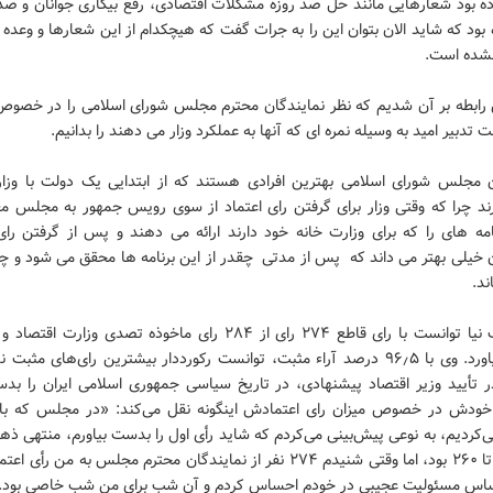
ه بود شعارهایی مانند حل صد روزه مشکلات اقتصادی، رفع بیکاری جوانان و صد
 بود که شاید الان بتوان این را به جرات گفت که هیچکدام از این شعارها و وعده
شده است.
رابطه بر آن شدیم که نظر نمایندگان محترم مجلس شورای اسلامی را در خصوص
ت تدبیر امید به وسیله نمره ای که آنها به عملکرد وزار می دهند را بدانیم.
ن مجلس شورای اسلامی بهترین افرادی هستند که از ابتدایی یک دولت با وزار
رند چرا که وقتی وزار برای گرفتن رای اعتماد از سوی رویس جمهور به مجلس م
امه های را که برای وزارت خانه خود دارند ارائه می دهند و پس از گرفتن رای 
ن خیلی بهتر می داند که پس از مدتی چقدر از این برنامه ها محقق می شود و چق
ند.
علی طیب نیا توانست با رای قاطع ۲۷۴ رای از ۲۸۴ رای ماخوذه تصدی وزارت اق
بدست بیاورد. وی با ۹۶٫۵ درصد آراء مثبت، توانست رکورددار بیشترین رای‌های مثبت
تأیید وزیر اقتصاد پیشنهادی، در تاریخ سیاسی جمهوری اسلامی ایران را بدس
 خودش در خصوص میزان رای اعتمادش اینگونه نقل می‌کند: «در مجلس که با
ردیم، به نوعی پیش‌بینی می‌کردم که شاید رأی اول را بدست بیاورم، منتهی ذه
رأی ۲۵۰ تا ۲۶۰ بود، اما وقتی شنیدم ۲۷۴ نفر از نمایندگان محترم مجلس به من رأی
حساس مسئولیت عجیبی در خودم احساس کردم و آن شب برای من شب خاصی بود.