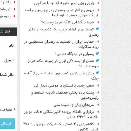
باهنر: 
رایزنی وزیر امور خارجه ایتالیا با عراقچی
تیرماه
بررسی چالش‌های جمعیتی در چهارمین جلسه
قرارگاه جوانی جمعیت قوه قضا
نمره به
شرط بازگشایی تنگه هرمز چیست؟
توئیت وزیر ارشاد درباره یک تکذیبیه از دفتر
نظر شم
رهبری
حمایت ایران از تصمیمات رهبران فلسطینی در
نام
روند مذاکرات
رسوایی در اردوگاه دشمن!
ایمیل
عمان از ایستادگی ایران در زمینه تنگه هرمز
خرسند است!
پیش‌بینی رئیس کمیسیون امنیت ملی از آینده
نظر شما 
جنگ
سفیر جدید پاکستان با مومنی دیدار کرد
پشت پرده پخش هدفمند شایعه استعفای
رئیس‌جمهور
مرزهای زبان و امنیت ملی
*
لطفا عدد م
برگزاری دادگاه پرونده کثیرالشاکی «تات موتور
تاک» با ۲۹۷۹ شاکی
کلاهبرداری ۴ همتی یک شرکت مهاجرتی؛ ۳۰۰
شاکی تاکنون