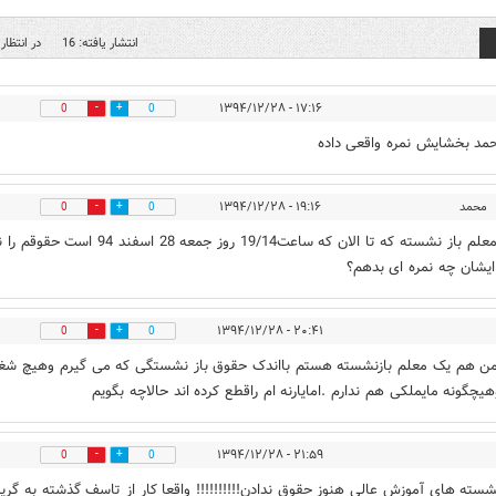
انتشار یافته: 16
در انتظار 
۱۷:۱۶ - ۱۳۹۴/۱۲/۲۸
0
0
مد بخشایش نمره واقعی داده
محمد
۱۹:۱۶ - ۱۳۹۴/۱۲/۲۸
0
0
و من معلم باز نشسته که تا الان که ساعت19/14 روز جمعه 28 اسفند 94 ا
 ایشان چه نمره ای بدهم؟
۲۰:۴۱ - ۱۳۹۴/۱۲/۲۸
0
0
ن هم یک معلم بازنشسته هستم بااندک حقوق باز نشستگی که می گیرم وهیچ شغ
هیچگونه مایملکی هم ندارم .امایارنه ام راقطع کرده اند حالاچه بگویم
۲۱:۵۹ - ۱۳۹۴/۱۲/۲۸
0
0
نشسته های آموزش عالی هنوز حقوق ندادن!!!!!!!!!! واقعا کار از تاسف گذشته به گری