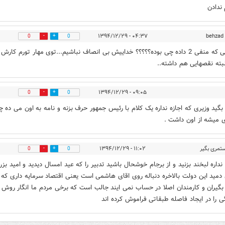
 ندادن
۰۴:۳۷ - ۱۳۹۴/۱۲/۲۹
behzad
0
0
فاز اونی که منفی 2 داده چی بوده؟؟؟؟؟ خداییش بی انصاف نباشیم...توی مهار تورم کار
البته نقصهایی هم داشته..
۰۹:۰۵ - ۱۳۹۴/۱۲/۲۹
0
0
بگید وزیری که اجازه نداره یک کلام با رئیس جمهور حرف بزنه و نامه به اون می ده چ
ی میشه از اون داشت .
تمری بگیر
۱۱:۰۲ - ۱۳۹۴/۱۲/۲۹
0
0
نداره لبخند بزنید و از برجام خوشحال باشید تدبیر را که عید امسال دیدید و امید بزر
 دمید این دولت بالاخره دنباله روی اقای هاشمی است یعنی اقتصاد سرمایه داری که 
گیران و کارمندان اصلا در حساب نمی ایند جالب است که برخی مردم ما انگار روش 
ی را در ایجاد فاصله طبقاتی فراموش کرده اند