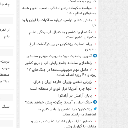
کسری بودجه است
چه جال
مواضع حکیمانه رهبر انقلاب، نصب العین همه
مسئولان نظام باشد
بقائی ادعای ترامپ درباره مذاکرات با ایران را رد
کرد
نگاهداری: دشمن به دنبال فرسودگی نظام
بدم
حکمرانی کشور است
پیام تسلیت پزشکیان در پی درگذشت فرخ
سعیدی
آخرین وضعیت نبرد به روایت مهدی محمدی
درسته 
راه‌اندازی سامانه جامع پایش آب و برق کشور
۲ عامل مهم صهیونیست‌ها در جنگ‌های ۱۲
روزه و ۴۰ روزه اعدام شدند
مبتدی 
رایزنی تلفنی وزیران خارجه ایران و عراق
تنها چاره آمریکا فرار فوری از منطقه است
پایان آرامش در آرامکو!
ع
جنگ ایران و آمریکا چگونه پیش خواهد رفت؟
سنگ ب
پزشکیان: باید دشمن را وادار کنیم به
تفاهم‎نامه پایبند بماند
دستور عارف برای تشدید نظارت بر بازار و
مقابله با گران‌فروشی