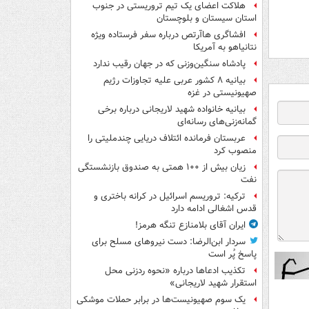
هلاکت اعضای یک تیم تروریستی در جنوب
استان سیستان و بلوچستان
افشاگری هاآرتص درباره سفر فرستاده ویژه
نتانیاهو به آمریکا
پادشاه سنگین‌وزنی که در جهان رقیب ندارد
بیانیه ۸ کشور عربی علیه تجاوزات رژیم
صهیونیستی در غزه
بیانیه خانواده شهید لاریجانی درباره برخی
گمانه‌زنی‌های رسانه‌ای
عربستان فرمانده ائتلاف دریایی چندملیتی را
منصوب کرد
زیان بیش از ۱۰۰ همتی به صندوق‌ بازنشستگی
نفت
ترکیه: تروریسم اسرائیل در کرانه باختری و
قدس اشغالی ادامه دارد
ایران آقای بلامنازع تنگه هرمز!
سردار ابن‌الرضا: دست نیروهای مسلح برای
پاسخ پُر است
تکذیب ادعاها درباره «نحوه ردزنی محل
استقرار شهید لاریجانی»
یک‌ سوم صهیونیست‌ها در برابر حملات موشکی