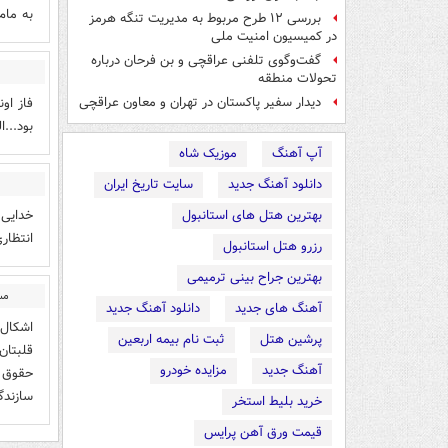
به مام
بررسی ۱۲ طرح مربوط به مدیریت تنگه هرمز
در کمیسیون امنیت ملی
گفت‌وگوی تلفنی عراقچی و بن فرحان درباره
تحولات منطقه
دیدار سفیر پاکستان در تهران و معاون عراقچی
بود...
آپ آهنگ
موزیک شاه
دانلود آهنگ جدید
سایت تاریخ ایران
خدایی 
بهترین هتل های استانبول
انتظار
رزرو هتل استانبول
بهترین جراح بینی ترمیمی
مس
آهنگ های جدید
دانلود آهنگ جدید
اشکال 
پرشین هتل
ثبت نام بیمه اربعین
قلبتان
آهنگ جدید
مزایده خودرو
حقوق ب
سازندگ
خرید بلیط استخر
قیمت ورق آهن پرایس