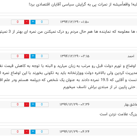
به! واقعاًمیشه از نمرات پی به گرایش سیاسی آقایان اقتصادی برد!
۰۱:۵۰ - ۱۳۹۴/۱۲/۲۹
0
0
از نمره ها معلومه که نماینده ها هم حال مردم رو درک نمیکن
احمد
۰۲:۱۵ - ۱۳۹۴/۱۲/۲۹
0
0
اوضاع و تورم دولت قبل رو مرتب به زبان میارید و البته با توجه به کاهش قیمت ن
خوب مدیریت کردین ولی ب
منصفانست و آقایی که 19.5 نمرده دادند به عنوان یک شخص که دیپلمه هستم ودر علم 
حتی پایین تر از مبتدی براش تاسف میخورم
اشق بهار
۰۲:۳۶ - ۱۳۹۴/۱۲/۲۹
0
0
زرگ علامت نزدن است
۰۴:۲۴ - ۱۳۹۴/۱۲/۲۹
0
0