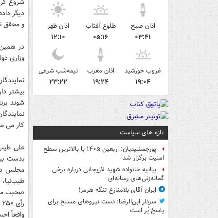
شروع کرد
دیگر داده
و محقق ن
اذان صبح
طلوع آفتاب
اذان ظهر
۱۲:۱۰
۰۵:۱۶
۰۳:۴۱
در همین 
وزاری دول
غروب خورشید
اذان مغرب
نیمه‌شب شرعی
نمایندگا
۲۳:۲۲
۱۹:۲۴
۱۹:۰۴
بیشتر دا
شوند برن
نمایندگا
کار می ما
تازه های سیاست
پورجمشیدیان: اربعین ۱۴۰۵ با بالاترین سطح
امنیت برگزار شد
مجلس در 
بیانیه خانواده شهید لاریجانی درباره برخی
گمانه‌زنی‌های رسانه‌ای
طیب‌نیا،
ایران آقای بلامنازع تنگه هرمز!
صحبت می‌ک
سردار ابن‌الرضا: دست نیروهای مسلح برای
پاسخ پُر است
واقعاً ا