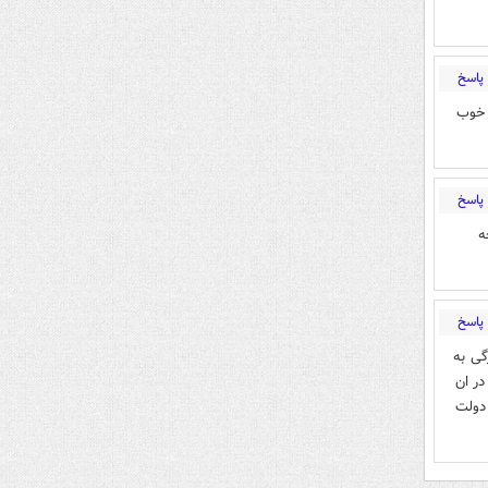
پاسخ
ش خوب
پاسخ
ه
پاسخ
گی به
در ان
دولت