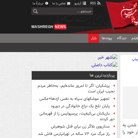
RSS
آرشیو
تماس با ما
دربارهٔ ما
MASHREGH
NEWS
یلم
دیدگاه
پیوندها
بازار
اپ
پربازدیدترین ها
پزشکیان: اگر تا امروز مانده‌ایم، به‌خاطر مردم
نجیب ایران است
تجهیز موشکهای سپاه به نفس اژدها+عکس
پایان تلخ یک نزاع خانوادگی در دورود
بازیکنان بی‌کیفیت، پرسپولیس را از قهرمانی
دور کردند
 شدن به
سناریوی بلاگر زن برای قتل شوهرش
 خود را
راز مرگ مرد ۷۲ ساله در تهرانپارس فاش شد