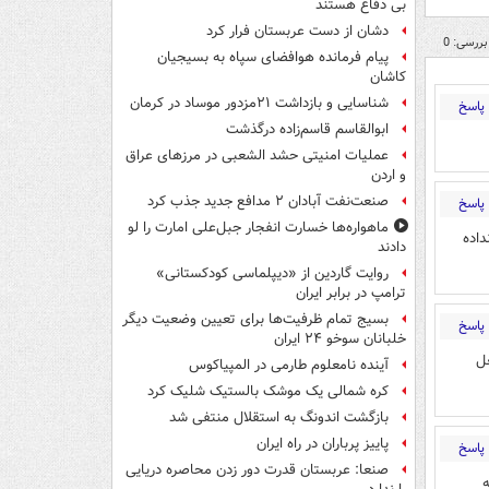
بی دفاع هستند
دشان از دست عربستان فرار کرد
بررسی: 0
پیام فرمانده هوافضای سپاه به بسیجیان
کاشان
شناسایی و بازداشت ۲۱مزدور موساد در کرمان
پاسخ
ابوالقاسم قاسم‌زاده درگذشت
عملیات امنیتی حشد الشعبی در مرزهای عراق
و اردن
صنعت‌نفت آبادان ۲ مدافع جدید جذب کرد
پاسخ
ماهواره‌ها خسارت انفجار جبل‌علی امارت را لو
ست حقوقم را نداده
دادند
روایت گاردین از «دیپلماسی کودکستانی»
ترامپ در برابر ایران
بسیج تمام ظرفیت‌ها برای تعیین وضعیت دیگر
پاسخ
خلبانان سوخو ۲۴ ایران
ل
آینده نامعلوم طارمی در المپیاکوس
کره شمالی یک موشک بالستیک شلیک کرد
بازگشت اندونگ به استقلال منتفی شد
پاییز پرباران در راه ایران
پاسخ
صنعا: عربستان قدرت دور زدن محاصره دریایی
ه