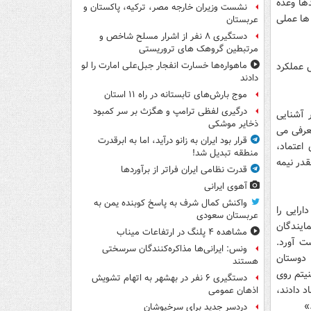
ها وعده
نشست وزیران خارجه مصر، ترکیه، پاکستان و
 ها عملی
عربستان
دستگیری ۸ نفر از اشرار مسلح شاخص و
مرتبطین گروهک های تروریستی
 عملکرد
ماهواره‌ها خسارت انفجار جبل‌علی امارت را لو
دادند
موج بارش‌های تابستانه در راه ۱۱ استان
درگیری لفظی ترامپ و هگزث بر سر کمبود
 آشنایی
ذخایر موشکی
عرفی می
قرار بود ایران به زانو درآید، اما به ابرقدرت
اعتماد،
منطقه تبدیل شد!
در نیمه
قدرت نظامی ایران فراتر از برآوردها
آهوی ایرانی
واکنش کمال شرف به پاسخ کوبنده یمن به
تصاد و دارایی را
عربستان سعودی
 نمایندگان
مشاهده ۴ پلنگ در ارتفاعات میناب
ت آورد.
ونس: ایرانی‌ها مذاکره‌کنندگان سرسختی
 دوستان
هستند
نیتم روی
دستگیری ۶ نفر در بهشهر به اتهام تشویش
 اعتماد دادند،
اذهان عمومی
»
دردسر جدید برای سرخپوشان