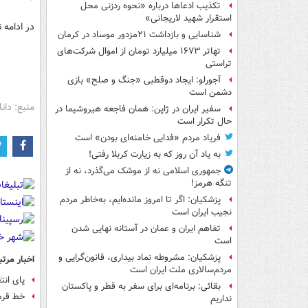
تکذیب ادعاها درباره «نحوه ردزنی محل
استقرار شهید لاریجانی»
در ادامه
شناسایی و بازداشت ۲۱مزدور موساد در کرمان
تهاتر ۱۶۷۳ میلیارد تومان از اموال شرکت‌های
تراستی
آجورلو: ایجاد دوقطبی «جنگ و صلح‌» بازی
دشمن است
منبع: دانا
سفیر ایران در ژاپن: همان فاجعه هیروشیما در
حال تکرار است
فریاد مردم «فدایی خامنه‌ای بودن» است
به یاد آن روز که به زیارت کربلا رفتی!
جمهوری اسلامی نه از موشک می‌گذرد، نه از
تنگه هرمز!
پزشکیان: اگر تا امروز مانده‌ایم، به‌خاطر مردم
نجیب ایران است
تفاهم ایران و عمان در آستانه نهایی شدن
است
پزشکیان: مشروطه نماد بیداری، قانون‌گرایی و
اخبار مرتب
مردم‌سالاری ملت ایران است
پای انت
بقائی: برنامه‌ای برای سفر به قطر و پاکستان
خط قرمز
نداریم