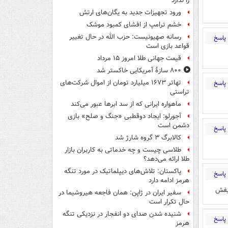
را ندارد
ورود تجهیزات جدید به یگان‌های ارتش
خشم ترامپ از افشای کمبود موشک
رسانه صهیونیست: حزب الله در حال تغییر
پاسخ
قواعد بازی است
قیمت جهانی طلا امروز ۱۵ مرداد
۸۰۰ سازۀ آمریکایی خاکستر شد
تهاتر ۱۶۷۳ میلیارد تومان از اموال شرکت‌های
پاسخ
تراستی
ماهواره ایرانی که از سد ابرها عبور می‌کند
آجورلو: ایجاد دوقطبی «جنگ و صلح‌» بازی
دشمن است
پاسخ
کالابرگ ۳ گروه شارژ شد
طلاسی چیست و چه خدماتی به کاربران بازار
طلا ارائه می‌دهد؟
پاکستان: تلاش‌های دیپلماتیک در مورد تنگه
پاسخ
هرمز ادامه دارد
سفیر ایران در ژاپن: همان فاجعه هیروشیما در
حال تکرار است
شنیده شدن صدای دو انفجار در نزدیکی تنگه
پاسخ
هرمز