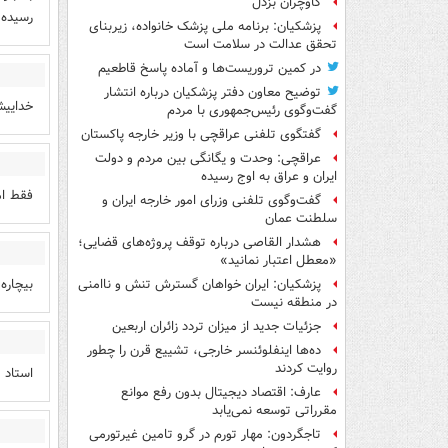
گاوچران بزدل
رسیده،
پزشکیان: برنامه ملی پزشک خانواده، زیربنای
تحقق عدالت در سلامت است
در کمین تروریست‌ها و آماده پاسخ قاطعیم
توضیح معاون دفتر پزشکیان درباره انتشار
خداییش
گفت‌وگوی رئیس‌جمهوری با مردم
گفتگوی تلفنی عراقچی با وزیر خارجه پاکستان
عراقچی: وحدت و یگانگی بین مردم و دولت
ایران و عراق به اوج رسیده
فقط ام
گفت‌وگوی تلفنی وزرای امور خارجه ایران و
سلطنت عمان
هشدار القاصی درباره توقف پروژه‌های قضایی؛
«معطل اعتبار نمانید»
بیچاره
پزشکیان: ایران خواهان گسترش تنش و ناامنی
در منطقه نیست
جزئیات جدید از میزان تردد زائران اربعین
ده‌ها اینفلوئنسر خارجی، تشییع قرن را چطور
روایت کردند
استاد ، ما 10 ماهه حقوق نگرفتیم ، ایراد کار به اون 
عارف: اقتصاد دیجیتال بدون رفع موانع
مقرراتی توسعه نمی‌یابد
تاجگردون: مهار تورم در گرو تامین غیرتورمی