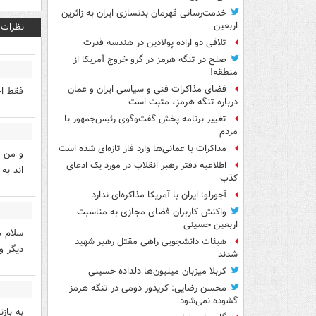
خدمت‌رسانی قهرمان بدنسازی ایران به زائرین
اربعین
نظرات
تلاقی دو اراده پولادین در هندسه قدرت
صلح در تنگه هرمز در گرو خروج آمریکا از
منطقه!
فضای مذاکرات فنی و سیاسی ایران و عمان
فقط اح
درباره تنگه هرمز، مثبت است
تغییر برنامه پخش گفت‌وگوی رئیس‌جمهور با
مردم
مذاکرات با عمانی‌ها وارد فاز تازه‌ای شده است
اطلاعیه دفتر رهبر انقلاب در مورد یک ادعای
اند به
کذب
آجورلو: ایران با آمریکا مذاکره‌ای ندارد
واکنش کاربران فضای مجازی به مناسبت
اربعین حسینی
سلام م
هیئات دانشجویی راهی مقتل رهبر شهید
دیگر و
شدند
کربلا میزبان میلیون‌ها دلداده حسینی
محسن رضایی: کریدور دومی در تنگه هرمز
گشوده نمی‌شود
به باز