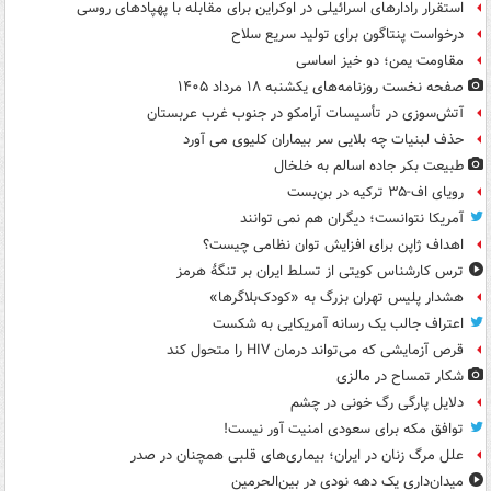
استقرار رادارهای اسرائیلی در اوکراین برای مقابله با پهپادهای روسی
درخواست پنتاگون برای تولید سریع سلاح
مقاومت یمن؛ دو خیز اساسی
صفحه نخست روزنامه‌های یکشنبه ۱۸ مرداد ۱۴۰۵
آتش‌سوزی در تأسیسات آرامکو در جنوب غرب عربستان
حذف لبنیات چه بلایی سر بیماران کلیوی می آورد
طبیعت بکر جاده اسالم به خلخال
رویای اف-۳۵ ترکیه در بن‌بست
آمریکا نتوانست؛ دیگران هم نمی توانند
اهداف ژاپن برای افزایش توان نظامی چیست؟
ترس کارشناس کویتی از تسلط ایران بر تنگۀ هرمز
هشدار پلیس تهران بزرگ به «کودک‌بلاگرها»
اعتراف جالب یک رسانه آمریکایی به شکست
قرص آزمایشی که می‌تواند درمان HIV را متحول کند
شکار تمساح در مالزی
دلایل پارگی رگ خونی در چشم
توافق مکه برای سعودی امنیت آور نیست!
علل مرگ زنان در ایران؛ بیماری‌های قلبی همچنان در صدر
میدان‌داری یک دهه نودی در بین‌الحرمین