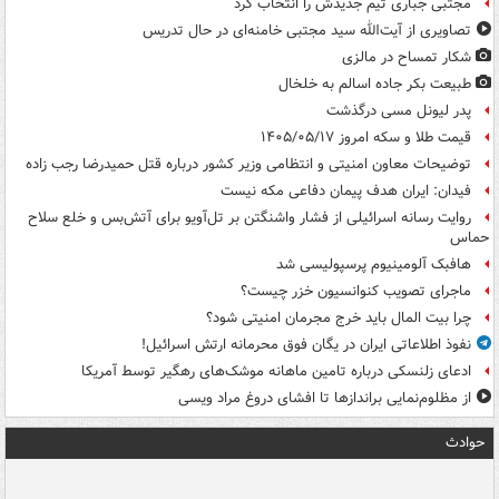
مجتبی جباری تیم جدیدش را انتخاب کرد
تصاویری از آیت‌الله سید مجتبی خامنه‌ای در حال تدریس
شکار تمساح در مالزی
طبیعت بکر جاده اسالم به خلخال
پدر لیونل مسی درگذشت
قیمت طلا و سکه امروز ۱۴۰۵/۰۵/۱۷
توضیحات معاون امنیتی و انتظامی وزیر کشور درباره قتل حمیدرضا رجب زاده
فیدان: ایران هدف پیمان دفاعی مکه نیست
روایت رسانه اسرائیلی از فشار واشنگتن بر تل‌آویو برای آتش‌بس و خلع سلاح
حماس
هافبک آلومینیوم پرسپولیسی شد
ماجرای تصویب کنوانسیون خزر چیست؟
چرا بیت المال باید خرج مجرمان امنیتی شود؟
نفوذ اطلاعاتی ایران در یگان فوق محرمانه ارتش اسرائیل!
ادعای زلنسکی درباره تامین ماهانه موشک‌های رهگیر توسط آمریکا
از مظلوم‌نمایی براندازها تا افشای دروغ مراد ویسی
حوادث