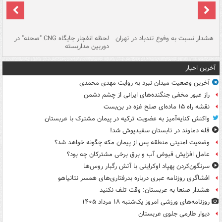
ای
هشدار نسبت به وفوع تندباد در تهران
لحظه انفجار جایگاه CNG "صحنه" در
دس
دوربین مداربسته
ات
آخرین اخبار
آخرین وضعیت میدان نبرد به روایت مهدی محمدی
راز عبور مخفی جنگنده‌های ایرانی از چشم دشمن
نقشه راه ۱۵ ماده‌ای صلح غزه در بن‌بست
واکنش کنایه‌آمیز به عضویت ترکیه در پیمان مشترک با عربستان
قله دماوند در تابستان سفیدپوش شد!
وضعیت امنیتی منطقه پس از پیمان مکه چگونه خواهد شد؟
عامل افزایش قبوض آب و برق برخی مشترکان چه بود؟
سرنگون‌کردن پهپاد اوکراینی با آتش رگبار روس‌ها
افشاگری روزنامه عبری درباره بدرفتاری‌های همسر نتانیاهو
هشدار صنعا به عربستان: وقت تلف نکنید
روزنامه‌های ورزشی امروز یک‌شنبه ۱۸ مرداد ۱۴۰۵
دیوار طارمی جلوی عربستان