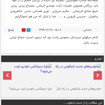
بحمدالله مکتب اصولگرایی گنجینه ای آکنده از بزرگان اسلام را در خود
دارد بزرگانی همچون حضرات آیات موحدی کرمانی .مصباح یزدی. یزدی.
شیخ صادق لاریجانی . مکارم شیرازی . نوری همدانی. جنتی. شاهرودی.
پناهیان . حسینی قزوینی و .... . خدا را شکر که من هم اصولگرایم.
پاسخ
ناشناس
۱۵:۰۸ - ۱۳۹۴/۱۲/۲۸
0
0
کدام حرفهای عربستان سعودی راست بود که درمورد امنیت حجاج ایرانی
درست باشد
خودرو
خودروهای جدید شیائومی در راه بازار
چرا سیم‌کشی خودرو ذوب می‌شود؟
شو
این مطالب را از دست ندهید....