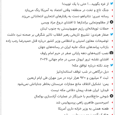
از غزه بگویید...! حتی با یک توییت!
جنگ تاج و تخت در منطقه؛ وقتی اعتماد به آمریکا رنگ می‌بازد
رسانه عبری: نتانیاهو دست به رفتارهای انتحاری انتخاباتی می‌زند
از مظلوم‌نمایی براندازها تا افشای دروغ مراد ویسی
حملات توپخانه‌ای رژیم صهیونیستی به جنوب لبنان
صفار هرندی: تشییع تاریخی رهبر انقلاب تاثیر شگرفی بر صحنه نبرد داشت
توضیحات معاون امنیتی و انتظامی وزیر کشور درباره قتل حمیدرضا رجب زاده
بازتاب پیامدهای جنگ علیه ایران در رسانه‌های جهان
نصب کتیبه‌های دهه پایانی صفر در حرم امام رئوف
افشای نقشه ترور لیونل مسی در جام جهانی ۲۰۲۶
چند نکته درباره توافق مکه!
دبل درگاهی در شب توقف استانداردلیژ
ثبت ۲ میلیون و ۹۲۰ هزار تردد در مرز مهران طی ایام اربعین
یمن: تشکیل ائتلاف مانع مجازات عربستان بخاطر جنایاتش نمی‌شود
فیدان: ایران هدف پیمان دفاعی مکه نیست
شوخی حاج‌قاسم با خبرنگار در عملیات آزادسازی بوکمال
امیرحسین طاهری راهی پرسپولیس شد
طعنه همتی به وزیر خزانه داری آمریکا
هافبک آلومینیوم پرسپولیسی شد