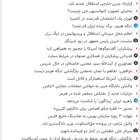
قرارداد مربی خارجی استقلال تمدید شد
ماجرای تصویب کنوانسیون خزر چیست؟
فوران یک آتشفشان قدرتمند در کلمبیا
تنگه هرمز، برگ برنده ایران قدرتمند!
اعلام محل میزبانی استقلال و پرسپولیس در لیگ برتر
نشست خبری رئیس جمهور در روز خبرنگار
پزشکیان: گفت‌وگوها آمریکا را مجبور به همراهی کرد
قدردانی پزشکیان از همکاری صنوف در شرایط سخت
تصاویری از آیت‌الله سید مجتبی خامنه‌ای در حال تدریس
عراقچی: تفاهم با عمان به‌معنی بازگشایی تنگه هرمز نیست
پزشکیان: آمریکا استعمارگر و قاتل است
واکنش باشگاه خیبر به حواشی صفحات مجازی +عکس
جزئیات جدید از نفتکش منفجر شده در هرمز
راهبرد ایران "پنتاگون" را شکست می‌دهد
صدور ۱۰ فقره حکم قصاص برای «کلثوم اکبری»
مهلت ۳ روزه سازمان بورس به هلدینگ خلیج فارس
وکیل ترامپ در پرونده حق‌السکوت، وزیر دادگستری شد
سردار علی عظمایی در کنار دو فرمانده شهید
بازگشایی تنگه هرمز منوط به پذیرش شروط ایران از سوی آمریکاست