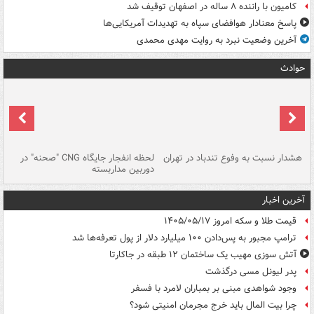
کامیون با راننده ۸ ساله در اصفهان توقیف شد
پاسخ معنادار هوافضای سپاه به تهدیدات آمریکایی‌ها
آخرین وضعیت نبرد به روایت مهدی محمدی
حوادث
ای
هشدار نسبت به وفوع تندباد در تهران
لحظه انفجار جایگاه CNG "صحنه" در
دس
دوربین مداربسته
ات
آخرین اخبار
قیمت طلا و سکه امروز ۱۴۰۵/۰۵/۱۷
ترامپ مجبور به پس‌دادن ۱۰۰ میلیارد دلار از پول تعرفه‌ها شد
آتش سوزی مهیب یک ساختمان ۱۲ طبقه در جاکارتا
پدر لیونل مسی درگذشت
وجود شواهدی مبنی بر بمباران لامرد با فسفر
چرا بیت المال باید خرج مجرمان امنیتی شود؟