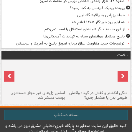
صعود ۱۱۲ هزار واحدی شاخص بورس در معاملات امروز
پرونده یونیک فایننس به کجا رسید؟
حمله پهپادی به پالایشگاه لیبی
هدایای روز خبرنگار ۱۴۰۵ اعلام شد
از این به بعد دیگر نامه‌های استقلال را امضا نمی‌کنم
پاسخ معنادار هوافضای سپاه به تهدیدات آمریکایی‌ها
توضیحات جدید مقاومت عراق درباره تعویق پاسخ به آمریکا و عربستان
سلامت
تنگی انگشتر و کفش در گرما؛ واکنش
اسامی ژل‌های غیر مجاز شستشوی
مر
طبیعی بدن یا هشدار جدی؟
پوست منتشر شد
نسخه دسکتاپ
کليه حقوق اين سايت متعلق به پایگاه خبري-تحليلي مشرق نيوز می باشد و
استفاده از مطالب آن با ذکر منبع بلامانع است.