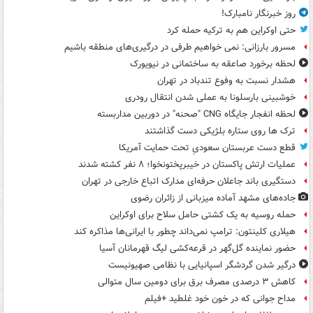
روز خبرنگار نامبارک!
حتی اوکراین هم به ترکیه حمله کرد
مسرور بارزانی: نمی خواهیم طرفی در درگیری‌های منطقه باشیم
لحظه برخورد صاعقه به ساختمانی در نیویورک
هشدار نسبت به وفوع تندباد در تهران
خوشبینی بارسلونا به عملی شدن انتقال رودری
لحظه انفجار جایگاه CNG "صحنه" در دوربین مداربسته
ترک ها روی ستاره بلژیکی دست گذاشتند
قطع دست عربستان سعودیِ تحت حمایت آمریکا
عملیات ارتش پاکستان در خیبرپختونخوا؛ ۸ نفر کشته شدند
دستگیری باند جاعلان حرفه‌ای مدارک اتباع خارجی در تهران
جاده‌های مشهد آماده میزبانی از زائران رضوی
حمله روسیه به یک کشتی حامل سلاح برای اوکراین
هیلاری کلینتون: ترامپ نمی‌داند چطور با ایرانی‌ها مذاکره کند
حضور نماینده گل‌گهر در قرعه‌کشی لیگ قهرمانان آسیا
درگیر شدن گردشگر اسپانیایی با نظامی صهیونیست
کاهش ۳ درصدی مصرف برق برای دومین سال متوالی
مداح جوانی که در خون خود غلطید +فیلم