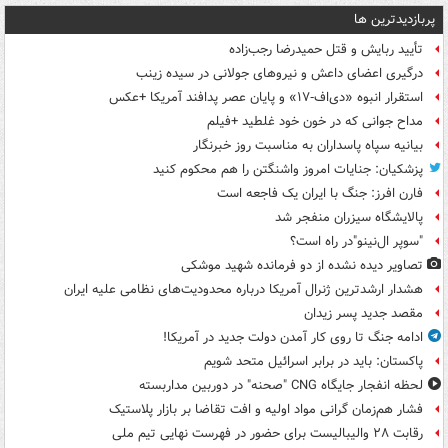
پربازدیدترین ها
تأیید ربایش و قتل حمیدرضا رجب‌زاده
درگیری اعضای داعش و نیروهای جولانی در سیده زینب
استقرار انبوه «دی‌اف‑۱۷» و پایان عصر پدافند آمریکا +عکس
مداح جوانی که در خون خود غلطید +فیلم
بیانیه سپاه پاسداران به مناسبت روز خبرنگار
پزشکیان: جنایات امروز واشنگتن را هم محکوم کنید
فارن افرز: جنگ با ایران یک فاجعه است
پالایشگاه سیزران منفجر شد
"سوپر ال‌نینو"در راه است؟
تصاویر دیده‌ نشده از دو فرمانده شهید موشکی
هشدار ارشدترین ژنرال آمریکا درباره محدودیت‌های نظامی علیه ایران
مقصد جدید پسر زیدان
ادامه جنگ تا روی کار آمدن دولت جدید در آمریکا!
پاکستان: باید در برابر اسرائیل متحد شویم
لحظه انفجار جایگاه CNG "صحنه" در دوربین مداربسته
فشار هم‌زمان گرانی مواد اولیه و افت تقاضا بر بازار پلاستیک
رقابت ۲۸ والیبالیست برای حضور در فهرست نهایی تیم ملی