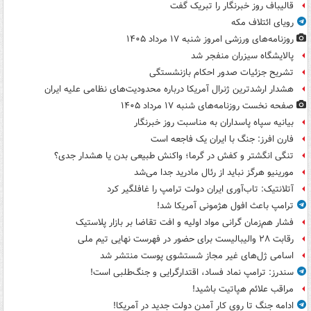
قالیباف روز خبرنگار را تبریک گفت
رویای ائتلاف مکه
روزنامه‌های ورزشی امروز ‌شنبه ۱۷ مرداد ۱۴۰۵
پالایشگاه سیزران منفجر شد
تشریح جزئیات صدور احکام بازنشستگی
هشدار ارشدترین ژنرال آمریکا درباره محدودیت‌های نظامی علیه ایران
صفحه نخست روزنامه‌های شنبه ۱۷ مرداد ۱۴۰۵
بیانیه سپاه پاسداران به مناسبت روز خبرنگار
فارن افرز: جنگ با ایران یک فاجعه است
تنگی انگشتر و کفش در گرما؛ واکنش طبیعی بدن یا هشدار جدی؟
مورینیو هرگز نباید از رئال مادرید جدا می‌شد
آتلانتیک: تاب‌آوری ایران دولت ترامپ را غافلگیر کرد
ترامپ باعث افول هژمونی آمریکا شد!
فشار هم‌زمان گرانی مواد اولیه و افت تقاضا بر بازار پلاستیک
رقابت ۲۸ والیبالیست برای حضور در فهرست نهایی تیم ملی
اسامی ژل‌های غیر مجاز شستشوی پوست منتشر شد
سندرز: ترامپ نماد فساد، اقتدارگرایی و جنگ‌طلبی است!
مراقب علائم هپاتیت باشید!
ادامه جنگ تا روی کار آمدن دولت جدید در آمریکا!