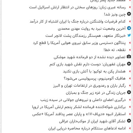
مقصد جدید پسر زیدان
رسانه عبری زبان: روزهای سختی در انتظار ارتش اسرائیل است
چین ونیز شد!
کدام فرضیات واشنگتن درباره جنگ با ایران اشتباه از کار درآمد
آخرین وضعیت نبرد به روایت مهدی محمدی
خبرنگار متعهد، هم‌سنگر رزمندگان پشت لانچر است
پنتاگون دسترسی وزیر سابق نیروی هوایی آمریکا را قطع کرد
نقطه، ته خط!
تصاویر دیده‌ نشده از دو فرمانده شهید موشکی
مهران غفوریان: دوست دارم نقش شهید بازی کنم
هشدار پکن به توکیو: با آتش بازی نکنید
هافبک آلومینیوم، پرسپولیسی می‌شود؟
رگبار باران و رعدوبرق در ارتفاعات تهران و البرز
جریان زندگی در غزه زیر جنگ و بمباران
درگیری اعضای داعش و نیروهای جولانی در سیده زینب
برکناری شوکه‌کننده فرمانده لشکر پنجم ارتش آمریکا در اروپا
استقرار انبوه «دی‌اف‑۱۷» و پایان عصر پدافند آمریکا +عکس
تشکر آقای شهید ایران از موکب‌داران عراقی
ادامه ادعاهای سنتکام درباره محاصره دریایی ایران