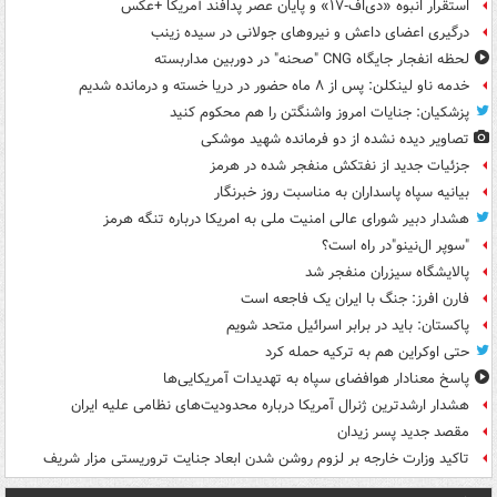
استقرار انبوه «دی‌اف‑۱۷» و پایان عصر پدافند آمریکا +عکس
درگیری اعضای داعش و نیروهای جولانی در سیده زینب
لحظه انفجار جایگاه CNG "صحنه" در دوربین مداربسته
خدمه ناو لینکلن: پس از ۸ ماه حضور در دریا خسته و درمانده‌ شدیم
پزشکیان: جنایات امروز واشنگتن را هم محکوم کنید
تصاویر دیده‌ نشده از دو فرمانده شهید موشکی
جزئیات جدید از نفتکش منفجر شده در هرمز
بیانیه سپاه پاسداران به مناسبت روز خبرنگار
هشدار دبیر شورای عالی امنیت ملی به امریکا درباره تنگه هرمز
"سوپر ال‌نینو"در راه است؟
پالایشگاه سیزران منفجر شد
فارن افرز: جنگ با ایران یک فاجعه است
پاکستان: باید در برابر اسرائیل متحد شویم
حتی اوکراین هم به ترکیه حمله کرد
پاسخ معنادار هوافضای سپاه به تهدیدات آمریکایی‌ها
هشدار ارشدترین ژنرال آمریکا درباره محدودیت‌های نظامی علیه ایران
مقصد جدید پسر زیدان
تاکید وزارت خارجه بر لزوم روشن شدن ابعاد جنایت تروریستی مزار شریف