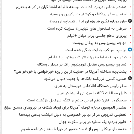
هشدار حماس درباره اقدامات توسعه طلبانه اشغالگران در کرانه باختری
احتمال سفر ویتکاف و کوشنر به اوکراین و روسیه
جان دوباره نگین فیروزه ای ایران «دریاچه ارومیه»
سرطان به استخوان‌های «بایدن» سرایت کرده است
پیروزی قاطع چلسی برابر میلان +فیلم
مهاجم پرسپولیس به پیکان پیوست
ترامپ، مرتکب جنایت جنگی شده است
دیدار دوستانه اما جدی؛ اینتر ۲- یوونتوس ۱ +فیلم
تساوی پرسپولیس مقابل الومینیوم اراک در دیدار دوستانه
پشت‌پرده مداخله آمریکا در حمایت از یِن ژاپن؛ خیرخواهی یا خودخواهی؟
همتی: کنترل ترازنامه بانک‌ها با جدیت دنبال می‌شود
سفر رئیس دستگاه اطلاعاتی عربستان به عراق
دلیل مخالفت AFC با میزبانی آبی‌ها در عراق
سخنگوی ارتش: نظم ایرانی حاکم بر تنگه غیرقابل بازگشت است
هشدار الموسوی درباره توطئه آمریکا برای ایجاد شکاف در نیروهای مسلح عراق
تعطیلی تدریجی مراکز دیالیز خصوصی به دلیل انباشت بدهی بیمه‌ها
خاویر باردم؛ یک ستاره در برابر سکوت جهان
خدمه ناو لینکلن: پس از ۸ ماه حضور در دریا خسته و درمانده‌ شدیم