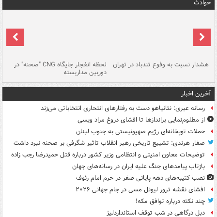
حوادث
ای
هشدار نسبت به وفوع تندباد در تهران
لحظه انفجار جایگاه CNG "صحنه" در
دس
دوربین مداربسته
ات
آخرین اخبار
رسانه عبری: نتانیاهو دست به رفتارهای انتحاری انتخاباتی می‌زند
از مظلوم‌نمایی براندازها تا افشای دروغ مراد ویسی
حملات توپخانه‌ای رژیم صهیونیستی به جنوب لبنان
صفار هرندی: تشییع تاریخی رهبر انقلاب تاثیر شگرفی بر صحنه نبرد داشت
توضیحات معاون امنیتی و انتظامی وزیر کشور درباره قتل حمیدرضا رجب زاده
بازتاب پیامدهای جنگ علیه ایران در رسانه‌های جهان
نصب کتیبه‌های دهه پایانی صفر در حرم امام رئوف
افشای نقشه ترور لیونل مسی در جام جهانی ۲۰۲۶
چند نکته درباره توافق مکه!
دبل درگاهی در شب توقف استانداردلیژ