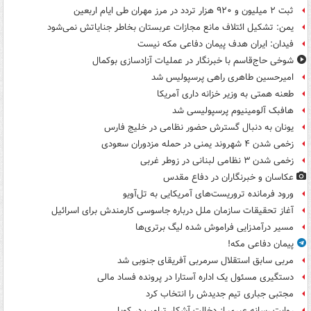
ثبت ۲ میلیون و ۹۲۰ هزار تردد در مرز مهران طی ایام اربعین
یمن: تشکیل ائتلاف مانع مجازات عربستان بخاطر جنایاتش نمی‌شود
فیدان: ایران هدف پیمان دفاعی مکه نیست
شوخی حاج‌قاسم با خبرنگار در عملیات آزادسازی بوکمال
امیرحسین طاهری راهی پرسپولیس شد
طعنه همتی به وزیر خزانه داری آمریکا
هافبک آلومینیوم پرسپولیسی شد
یونان به دنبال گسترش حضور نظامی در خلیج فارس
زخمی شدن ۴ شهروند یمنی در حمله مزدوران سعودی
زخمی شدن ۳ نظامی لبنانی در زوطر غربی
عکاسان و خبرنگاران در دفاع مقدس
ورود فرمانده تروریست‌های آمریکایی به تل‌آویو
آغاز تحقیقات سازمان ملل درباره جاسوسی کارمندش برای اسرائیل
مسیر درآمدزایی فراموش شده لیگ برتری‌ها
پیمان دفاعی مکه!
مربی سابق استقلال سرمربی آفریقای جنوبی شد
دستگیری مسئول یک اداره آستارا در پرونده فساد مالی
مجتبی جباری تیم جدیدش را انتخاب کرد
روایت رسانه عبری از دخالت آشکار ترامپ در کوبا