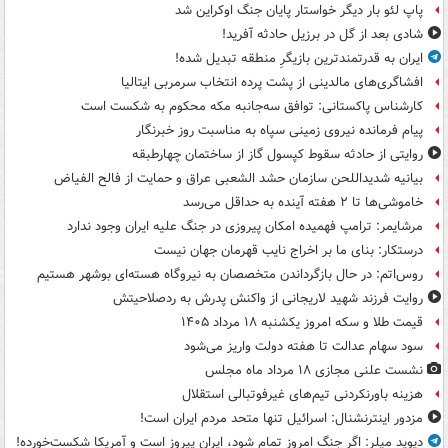
پاپ لئو بار دیگر خواستار پایان جنگ اوکراین شد
شادی بعد از گل در برزیل حادثه آفرید!
ایران به قدرتمندترین بازیگرِ منطقه تبدیل شده!
افشاگری‌های مالدینی از پشت پرده انتخاب سرمربی ایتالیا
کارشناس پاکستانی: توافق سه‌جانبه مکه محکوم به شکست است
پیام فرمانده نیروی زمینی سپاه به مناسبت روز خبرنگار
روایتی از حادثه سقوط کپسول گاز از ساختمان چهارطبقه
بیانیه شدیداللحن سازمان حشد الشعبی عراق و حمایت از فالح الفیاض
خاموشی‌ها تا ۲ هفته آینده به حداقل می‌رسد
مرشایمر: ترامپ فهمیده امکان پیروزی در جنگ علیه ایران وجود ندارد
درستکار: بنای ما بر اخراج نایب قهرمان جهان نیست
روس‌اتم: در حال بازگرداندن متخصصان به نیروگاه هسته‌ای بوشهر هستیم
روایت فرزند شهید لاریجانی از واکنش پدرش به ردصلاحیتش
قیمت طلا و سکه امروز یکشنبه ۱۸ مرداد ۱۴۰۵
سود سهام عدالت تا هفته دولت واریز می‌شود
نشست علنی مجازی ۱۸ مرداد ماه مجلس
هزینه باورنکردنی تیم‌های غیرفوتبالی استقلال
مزدور اینترنشنال: اسرائیل تنها متحد مردم ایران است!
دیوید میلر: اگر جنگ امروز تمام شود، ایران پیروز است و آمریکا شکست‌خورده!