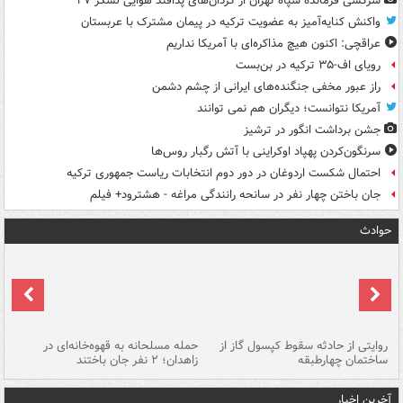
سرکشی فرمانده سپاه تهران از گردان‌های پدافند هوایی لشکر ۲۷
واکنش کنایه‌آمیز به عضویت ترکیه در پیمان مشترک با عربستان
عراقچی: اکنون هیچ مذاکره‌ای با آمریکا نداریم
رویای اف-۳۵ ترکیه در بن‌بست
راز عبور مخفی جنگنده‌های ایرانی از چشم دشمن
آمریکا نتوانست؛ دیگران هم نمی توانند
جشن برداشت انگور در ترشیز
سرنگون‌کردن پهپاد اوکراینی با آتش رگبار روس‌ها
احتمال شکست اردوغان در دور دوم انتخابات ریاست جمهوری ترکیه
جان باختن چهار نفر در سانحه رانندگی مراغه - هشترود+ فیلم
حوادث
روایتی از حادثه سقوط کپسول گاز از
حمله مسلحانه به قهوه‌خانه‌ای در
عا
ساختمان چهارطبقه
زاهدان؛ ۲ نفر جان باختند
دس
آخرین اخبار