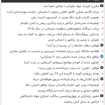
عکس/ قرارداد جواد نکونام با تراکتور امضا شد
سردار قاسم رضایی: قانون فعلی برخورد با مجرمان، نیازمند بهینه‌سازی است
تصویب کلیات طرح تنگه هرمز در کمیسیون امنیت ملی
توضیحات مدیرعامل تراکتور درباره برکناری ربیعی و آمدن نکونام
پرتاب سه‌گانه ماهواره‌های منظومه سلیمانی در سال ۱۴۰۵
زلنسکی: پیونگ‌یانگ به مسکو کمک می‌کند، سئول به کمک ما بیاید
نکونام: با چشم باز تراکتور را انتخاب کردم
طوفان سقف خانه‌ها را در روسیه از جا ‌کند!
اطلاعیه باشگاه خیبر درباره صفحات غیررسمی و منتسب در فضای مجازی
توافق مکه بیشتر جنبه نمایشی دارد تا عملیاتی!
تصاویر جدید از انهدام مواضع نیروهای آمریکایی در غرب آسیا
طوفان "دلفین" با سرعت خیره‌کننده به چین رسید!
تعداد روزهای آلوده با آلاینده اُزن ۲۷ روز کاهش یافت
پاسخ کاشانی‌ها به پیام فرمانده نیروی هوافضای سپاه
توضیحات وزیر امور خارجه پاکستان درباره توافق امنیتی مکه
توافق دمشق و مسکو درباره آینده دو پایگاه روسیه
حضور پزشکیان در چهل‌وششمین سالگرد تشکیل جهاد دانشگاهی
تراکتور به دنبال آرش رضاوند