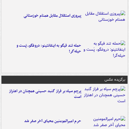
پیروزی استقلال مقابل همنام خوزستانی
حمله تند فیگو به اینفانتینو: دروغگو، پَست‌ و
حیله‌گر!
برگزیده عکس
پرچم سیاه بر فراز گنبد حسینی همچنان در اهتزاز
است
حرم امیرالمومنین محیای آخر صفر شد