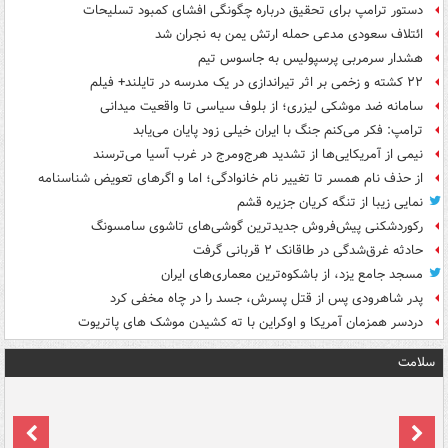
دستور ترامپ برای تحقیق درباره چگونگی افشای کمبود تسلیحات
ائتلاف سعودی مدعی حمله ارتش یمن به نجران شد
هشدار سرمربی پرسپولیس به جاسوس تیم
۲۲ کشته و زخمی بر اثر تیراندازی در یک مدرسه در تایلند+ فیلم
سامانه ضد موشکی لیزری؛ از بلوف سیاسی تا واقعیت میدانی
ترامپ: فکر می‌کنم جنگ با ایران خیلی زود پایان می‌یابد
نیمی از آمریکایی‌ها از تشدید هرج‌ومرج در غرب آسیا می‌ترسند
از حذف نام همسر تا تغییر نام خانوادگی؛ اما و اگرهای تعویض شناسنامه
نمایی زیبا از تنگه کریان جزیره قشم
رکوردشکنی پیش‌فروش جدیدترین گوشی‌های تاشوی سامسونگ
حادثه غرق‌شدگی در طاقانک ۲ قربانی گرفت
مسجد جامع یزد، از باشکوه‌ترین معماری‌های ایران
پدر شاهرودی پس از قتل پسرش، جسد را در چاه مخفی کرد
دردسر همزمان آمریکا و اوکراین با ته کشیدن موشک های پاتریوت
سلامت
ت