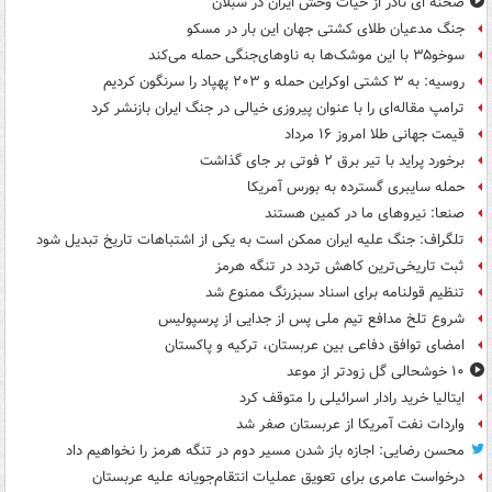
صحنه ای نادر از حیات وحش ایران در سبلان
جنگ مدعیان طلای کشتی جهان این بار در مسکو
سوخو۳۵ با این موشک‌ها به ناوهای‌جنگی حمله می‌کند
روسیه: به ۳ کشتی اوکراین حمله و ۲۰۳ پهپاد را سرنگون کردیم
ترامپ مقاله‌ای را با عنوان پیروزی خیالی در جنگ ایران بازنشر کرد
قیمت جهانی طلا امروز ۱۶ مرداد
برخورد پراید با تیر برق ۲ فوتی بر جای گذاشت
حمله سایبری گسترده به بورس آمریکا
صنعا: نیروهای ما در کمین‌ هستند
تلگراف: جنگ علیه ایران ممکن است به یکی از اشتباهات تاریخ تبدیل شود
ثبت تاریخی‌ترین کاهش تردد در تنگه هرمز
تنظیم قولنامه برای اسناد سبزرنگ ممنوع شد
شروع تلخ مدافع تیم ملی پس از جدایی از پرسپولیس
امضای توافق دفاعی بین عربستان، ترکیه و پاکستان
۱۰ خوشحالی گل زودتر از موعد
ایتالیا خرید رادار اسرائیلی را متوقف کرد
واردات نفت آمریکا از عربستان صفر شد
محسن رضایی: اجازه باز شدن مسیر دوم در تنگه هرمز را نخواهیم داد
درخواست عامری برای تعویق عملیات انتقام‌جویانه علیه عربستان