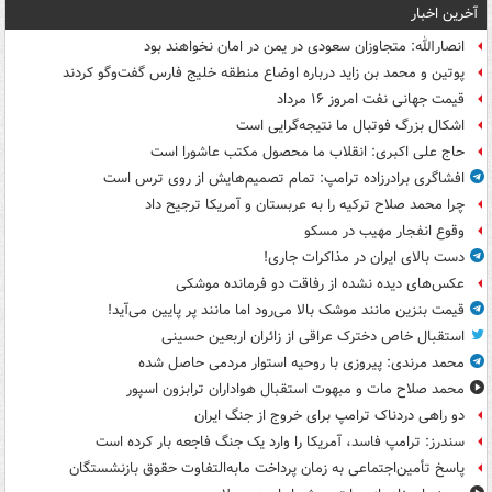
آخرین اخبار
انصارالله: متجاوزان سعودی در یمن در امان نخواهند بود
پوتین و محمد بن زاید درباره اوضاع منطقه خلیج فارس گفت‌وگو کردند
قیمت جهانی نفت امروز ۱۶ مرداد
اشکال بزرگ فوتبال ما نتیجه‌گرایی است
حاج علی اکبری: انقلاب ما محصول مکتب عاشورا است
افشاگری برادرزاده ترامپ: تمام تصمیم‌هایش از روی ترس است
چرا محمد صلاح ترکیه را به عربستان و آمریکا ترجیح داد
وقوع انفجار مهیب در مسکو
دست بالای ایران در مذاکرات جاری!
عکس‌های دیده نشده از رفاقت دو فرمانده‌ موشکی
قیمت بنزین مانند موشک بالا می‌رود اما مانند پر پایین می‌آید!
استقبال خاص دخترک عراقی از زائران اربعین حسینی
محمد مرندی: پیروزی با روحیه استوار مردمی حاصل شده
محمد صلاح مات و مبهوت استقبال هواداران ترابزون اسپور
دو راهی دردناک ترامپ برای خروج از جنگ ایران
سندرز: ترامپ فاسد، آمریکا را وارد یک جنگ فاجعه بار کرده است
پاسخ تأمین‌اجتماعی به زمان پرداخت مابه‌التفاوت حقوق بازنشستگان