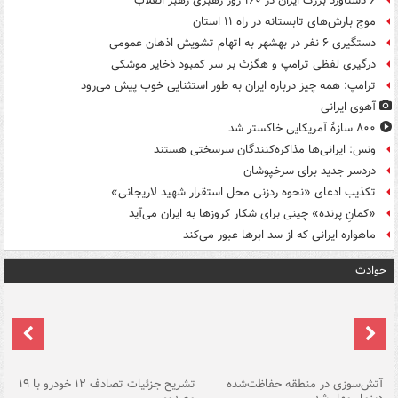
۶ دستاورد بزرگ ایران در ۱۶۰ روز رهبری رهبر انقلاب
موج بارش‌های تابستانه در راه ۱۱ استان
دستگیری ۶ نفر در بهشهر به اتهام تشویش اذهان عمومی
درگیری لفظی ترامپ و هگزث بر سر کمبود ذخایر موشکی
ترامپ: همه چیز درباره ایران به طور استثنایی خوب پیش می‌رود
آهوی ایرانی
۸۰۰ سازۀ آمریکایی خاکستر شد
ونس: ایرانی‌ها مذاکره‌کنندگان سرسختی هستند
دردسر جدید برای سرخپوشان
تکذیب ادعای «نحوه ردزنی محل استقرار شهید لاریجانی»
«کمانِ پرنده» چینی برای شکار کروزها به ایران می‌آید
ماهواره ایرانی که از سد ابرها عبور می‌کند
حوادث
تصادف مرگبار در محور اهواز–شوش ۲
آتش‌سوزی در منطقه حفاظت‌شده
تشریح جزئیات تصادف ۱۲ خودرو با ۱۹
پا