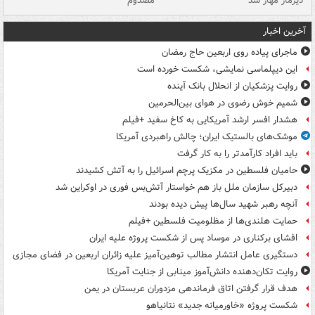
دیزمار مهار شد
مصدوم
آخرین اخبار
ماجرای پیاده روی اربعین حاج رمضان
این دیپلماسی نمایشی، شکست خورده است
روایت پزشکیان از انحلال بانک آینده
شمیم خوش رضوی در هوای بین‌الحرمین
هشدار افسر ارشد آمریکایی به کاخ سفید +فیلم
موشک‌های بالستیک ایران؛ چالش راهبردی آمریکا
باید افراد کارآمدتر را به کار گرفت
حامیان فلسطین در مکزیک پرچم اسرائیل را به آتش کشیدند
دبیرکل سازمان ملل باز هم خواستار آتش‌بس فوری در اوکراین شد
آنچه رهبر شهید سال‌ها پیش دیده بودند
حمایت هلندی‌ها از مظلومیت فلسطین +فیلم
افشای برکناری در موساد پس از شکست پروژه علیه ایران
دستگیری عامل انتشار مطالب توهین‌آمیز علیه زائران اربعین در فضای مجازی
روایت تکان‌دهنده دانش‌آموز مینابی از جنایت آمریکا
هدف قرار گرفتن اتاق‌ فرماندهی مزدوران عربستان در یمن
شکست پروژه «خاورمیانه جدید» نتانیاهو