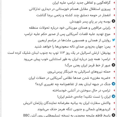
گزافه‌گویی و لفاظی جدید ترامپ علیه ایران
پیروزی استقلال مقابل همنام خوزستانی در دیداری تدارکاتی
انفجار در حومه دمشق چند کشته و زخمی برجا گذاشت
بوسه‌ پدر بر پای پسر شهیدش
رایزنی عراقچی و همتای موریتانی خود درباره تحولات منطقه
موج تهدید علیه قضات آمریکایی پس از صدور حکم علیه ترامپ
روایتی از همدلی و همسویی ملت‌ها در مراسم اربعین
یمن: جهان به‌زودی صدای ناله سعودی‌ها را خواهد شنید
یونیفل: ارتش اسرائیل در یک روز ۱۱۳ توپ به جنوب لبنان شلیک کرده است
ترامپ: همه چیز درباره ایران به طور استثنایی خوب پیش می‌رود
عبور از خط قرمز ایران یعنی مرگ!
حمله نیروهای اسرائیلی به خبرنگار پرس‌تی‌وی
«ضربه مغزی» شدن صدها نظامی آمریکایی در حملات ایران
جنگ در جبهه لبنان بعد از تفاهم‌نامه چه تغییری کرده؟
ترامپ در حال سوختن در آتشی خودساخته
ایران را تست نکنید! جاده‌ی خشم ایران!
واکنش سفارت ایران به بیانیه مغرضانه نمایندگان پارلمان اتریش
کریدورهای شمالی و جنوبی تنگه هرمز حذف می‌شوند
پاسخ قاطع ملیحه محمدی به نسخه تسلیم‌طلبی روی آنتن BBC