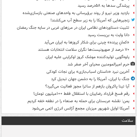
پرشدگی سدها به ۵۸درصد رسید
بازدید وزیر نیرو از روند برق‌رسانی به واحدهای صنعتی بازسازی‌شده
زنجیرهایی که آمریکا را به زیر سطح آب می‌کشند!
تثبیت دستاوردهای نظامی ایران در مرزهای غربی در سایه جنگ رمضان
دانا وایت به بن‌بست رسید
«کمانِ پرنده» چینی برای شکار کروزها به ایران می‌آید
۷۰ درصد از صهیونیست‌ها نگران سلامت انتخابات هستند
یاوه‌گویی تولیدکننده موشک کروز اوکراینی علیه ایران
حرم امیرالمومنین محیای آخر صفر شد
آخرین نبرد «داستان اسباب‌بازی» برای نجات کودکی
جنگ با ایران، آمریکا را به دشمن جهان تبدیل کرد
آیا تینا پاکروان بازهم از ساترا مجوز فعالیت می‌گیرد؟
رقم فسخ قرارداد رضاییان با استقلال فقط ۱۰۰میلیون تومان!
یمن: نقشه عربستان برای حمله به صنعاء را در نطفه خفه کردیم
آمریکا اوایل شهریور میزبان مجمع آژانس انرژی اتمی می‌شود
سلامت