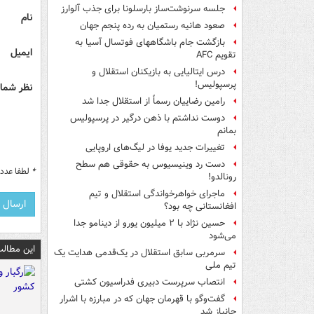
جلسه سرنوشت‌ساز بارسلونا برای جذب آلوارز
نام
صعود هانیه رستمیان به رده پنجم جهان
بازگشت جام باشگاههای فوتسال آسیا به
ایمیل
تقویم AFC
درس ایتالیایی‌ به بازیکنان استقلال و
پرسپولیس!
نظر شما 
رامین رضاییان رسماً از استقلال جدا شد
دوست نداشتم با ذهن درگیر در پرسپولیس
بمانم
تغییرات جدید یوفا در لیگ‌های اروپایی
دست رد وینیسیوس به حقوقی هم سطح
*
لطفا عدد م
رونالدو!
ماجرای خواهرخواندگی استقلال و تیم
افغانستانی چه بود؟
حسین نژاد با ۲ میلیون یورو از دینامو جدا
می‌شود
این مطالب
سرمربی سابق استقلال در یک‌قدمی هدایت یک
تیم ملی
انتصاب سرپرست دبیری فدراسیون کشتی
گفت‌وگو با قهرمان جهان که در مبارزه با اشرار
جانباز شد