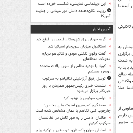
این دیپلماسی نمایشی، شکست خورده است
 آمده تا
روایت تکان‌دهنده دانش‌آموز مینابی از جنایت
آمریکا
 تاکتیکی
آخرین اخبار
گربه جریان برق شهرستان فریمان را قطع کرد
تیمش به
استانبول میزبان سوپرجام اسپانیا شد
برگزاری
گفت وگوی تلفنی مودی و نتانیاهو درباره
تحولات منطقه‌ای
 به شدت
کوبا: با تهدید نظامی از سوی ایالات متحده
 باید به
روبه‌رو هستیم
ظه صالح
توسل رفیق آرژانتینی نتانیاهو به سرکوب
ه واکنشی
نشست خبری رئیس‌جمهور همزمان با روز
ما اصلا
خبرنگار برگزار می‌شود
ترامپ سوئیس را تهدید کرد
سخنگوی کمیسیون امنیت ملی مجلس:
لومی از
چارچوب کلی تفاهم با عمان مشخص شده است
س داریم
طالبان: داعش را به طور کامل در افغانستان
ا مجبور
سرکوب کردیم
امضای سران پاکستان، عربستان و ترکیه برای