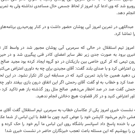
برو شد که وی ادعا کرد امروز از لحاظ جسمی حال مساعدی نداشته ولی به تمرین
انجام دهد.
 عبداللهی در تمرین امروز آبی پوشان حضور داشت و در کنار پورحیدری برنامه‌های
ا تماشا کرد.
امروز تیم استقلال در حالی که سرمربی آبی پوشان مجبور شد در واسط کار 
ی برود به صورت جدی زیر نظر سایر اعضای کادر فنی پیگیری شد و در حین 
رون تیمی که کر کری خاصی بین بازیکنان در دو گروه ایجاد کرده بود مجید صالح
ان اعتراض کرد و با صدای بلند گفت: آقای مجیدی برای چه به داوری اعتراض می‌کنید
دهید همین جا باید تمرین کنید که در مسابقه این کار تکرار نشود. در این لح
صدا کرد و خطاب به او گفت آقای رحمتی اگر این اتفاق درون بازی بیفتد داور چ
رحمتی گفت صد در صد اخطار می‌دهم. صالح مثل روز گذشته باز هم تاکید کرد ش
داور اعتراض کنید و در کار قضاوت هیچ دخالتی انجام ندهید.
 نشست خبری امروز یکی از عکاسان خطاب به سرمربی تیم استقلال گفت آقای مظ
شی دارم می‌شود کاپشن خود را عوض کنید چون ما فقط با این لباس از شما عک
ی با خنده پاسخ داد اسپانسر باشگاه روی این لباس ما آرم خود را حک کرده و م
 را بپوشیم که این مسئله باعث تعجب خبرنگاران حاضر در نشست خبری شد!