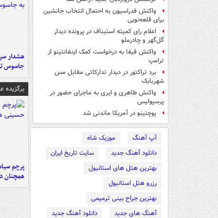
واکنش فدراسیون به احتمال انتخاب جانشین
برای قلعه‌نویی
اعلام رای کمیته استیناف در پرونده دیدار
گل‌گهر و چادرملو
واکنش فیفا به درخواست کمک اینفانتینو از
هشدار سرم
ترامپ
جاسوس تی
برد تراکتور در دیدار تدارکاتی مقابل مس
شهربابک
برگزیده 
واکنش طاهری و ایری به ماجرای حضور در
پرسپولیس
پوچتینو در آمریکا ماندنی شد
آپ آهنگ
موزیک شاه
دانلود آهنگ جدید
سایت تاریخ ایران
پرچم سیاه
بهترین هتل های استانبول
همچنان در
رزرو هتل استانبول
بهترین جراح بینی ترمیمی
آهنگ های جدید
دانلود آهنگ جدید