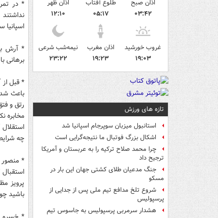
اذان صبح
طلوع آفتاب
اذان ظهر
* در تمر
۱۲:۱۰
۰۵:۱۷
۰۳:۴۲
نداشتند 
اسپانیا س
غروب خورشید
اذان مغرب
نیمه‌شب شرعی
* آرش بر
۲۳:۲۲
۱۹:۲۳
۱۹:۰۳
برهانی با 15 دقیقه و حیدری با 45 دقیقه تاخیر به محل تمرین آمد
* قبل از 
باعث شد 
رتق و فتق
تازه های ورزش
مخابره نک
استانبول میزبان سوپرجام اسپانیا شد
استقلال 
چه شرایط
اشکال بزرگ فوتبال ما نتیجه‌گرایی است
چرا محمد صلاح ترکیه را به عربستان و آمریکا
ترجیح داد
* منصور 
جنگ مدعیان طلای کشتی جهان این بار در
استقبال ک
مسکو
پرویز مظ
شروع تلخ مدافع تیم ملی پس از جدایی از
باشید چون خودت
پرسپولیس
هشدار سرمربی پرسپولیس به جاسوس تیم
* خسرو ح