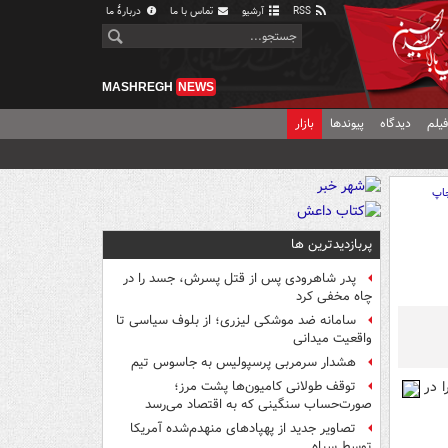
RSS
آرشیو
تماس با ما
دربارهٔ ما
MASHREGH
NEWS
یلم
دیدگاه
پیوندها
بازار
اپ
پربازدیدترین ها
پدر شاهرودی پس از قتل پسرش، جسد را در
چاه مخفی کرد
سامانه ضد موشکی لیزری؛ از بلوف سیاسی تا
واقعیت میدانی
هشدار سرمربی پرسپولیس به جاسوس تیم
 خود را در
توقف طولانی کامیون‌ها پشت مرز؛
صورت‌حساب سنگینی که به اقتصاد می‌رسد
تصاویر جدید از پهپادهای منهدم‌شده آمریکا
توسط سپاه