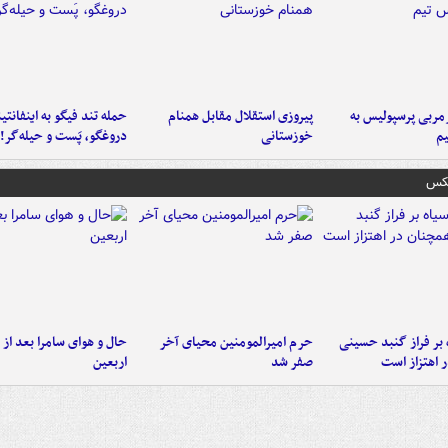
ربی پرسپولیس به
پیروزی استقلال مقابل همنام
حمله تند فیگو به اینفانتین
م
خوزستانی
دروغگو، پَست‌ و حیله‌گر!
عکس
 بر فراز گنبد حسینی
حرم امیرالمومنین محیای آخر
حال و هوای سامرا بعد از ا
 اهتزاز است
صفر شد
اربعین