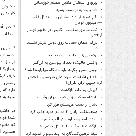
پیروزی استقلال مقابل همنام خوزستانی
تاخیرش رو
دانا وایت به بن‌بست رسید
کار بدنی 
رقم فسخ قرارداد رضاییان با استقلال فقط
۱۰۰میلیون تومان!
* نصرالله
ثبت سالروز شکست انگلیس در تقویم فوتبال
استقلال ر
آرژانتین
برزگر: همای سعادت روی دوش تارتار نشسته
* تمرین 
است
نشست خبر
رونمایی رئال مادرید از دیومانده
فوتبال د
واکنش عالیشاه بعد از پیوستن به گل‌گهر
به بازیکن
لیونل مسی چگونه وارد باشگاه میلیاردها شد؟
حرف گوش 
افشای اقدامات غیراخلاقی فدراسیون فوتبال
رحمتی را 
کره جنوبی برای داوران!
دارد که 
فورلان به خانه بازگشت
نباید به 
پادشاه سنگین‌وزنی که در جهان رقیب ندارد
دشان از دست عربستان فرار کرد
در حاشیه
صنعت‌نفت آبادان ۲ مدافع جدید جذب کرد
شما خواه
آینده نامعلوم طارمی در المپیاکوس
که مظلوم
بازگشت اندونگ به استقلال منتفی شد
هستیم آن
فیفا توهین‌کنندگان به اینفانتینو را تهدید کرد