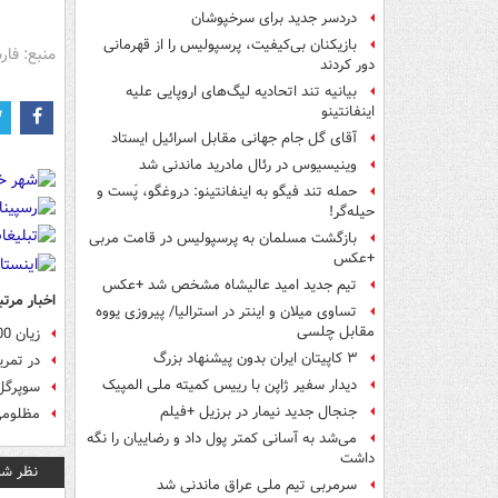
دردسر جدید برای سرخپوشان
بازیکنان بی‌کیفیت، پرسپولیس را از قهرمانی
منبع: فا
دور کردند
بیانیه تند اتحادیه لیگ‌های اروپایی علیه
اینفانتینو
آقای گل جام جهانی مقابل اسرائیل ایستاد
وینیسیوس در رئال مادرید ماندنی شد
حمله تند فیگو به اینفانتینو: دروغگو، پَست‌ و
حیله‌گر!
بازگشت مسلمان به پرسپولیس در قامت مربی
+عکس
تیم جدید امید عالیشاه مشخص شد +عکس
اخبار مرتب
تساوی میلان و اینتر در استرالیا/ پیروزی یووه
مقابل چلسی
زیان 200 میلیونی لغو سفر استقلال به سوئد
۳ کاپیتان ایران بدون پیشنهاد بزرگ
در تمر
دیدار سفیر ژاپن با رییس کمیته ملی المپیک
سوپرگل
جنجال جدید نیمار در برزیل +فیلم
مظلومی
می‌شد به آسانی کمتر پول داد و رضاییان را نگه
داشت
نظر شم
سرمربی تیم ملی عراق ماندنی شد