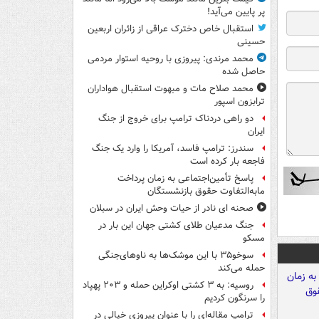
پر پایین می‌آید!
استقبال خاص دخترک عراقی از زائران اربعین
حسینی
محمد مرندی: پیروزی با روحیه استوار مردمی
حاصل شده
محمد صلاح مات و مبهوت استقبال هواداران
ترابزون اسپور
دو راهی دردناک ترامپ برای خروج از جنگ
ایران
سندرز: ترامپ فاسد، آمریکا را وارد یک جنگ
فاجعه بار کرده است
پاسخ تأمین‌اجتماعی به زمان پرداخت
مابه‌التفاوت حقوق بازنشستگان
صحنه ای نادر از حیات وحش ایران در سبلان
جنگ مدعیان طلای کشتی جهان این بار در
مسکو
سوخو۳۵ با این موشک‌ها به ناوهای‌جنگی
حمله می‌کند
روسیه: به ۳ کشتی اوکراین حمله و ۲۰۳ پهپاد
را سرنگون کردیم
ترامپ مقاله‌ای را با عنوان پیروزی خیالی در