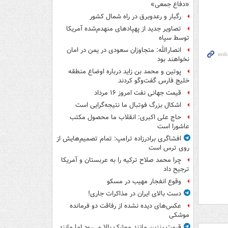
«دفاع جمعی»
رگبار و رعدوبرق در راه شمال کشور
تصاویر جدید از پهپادهای منهدم‌شده آمریکا
توسط سپاه
انصارالله: متجاوزان سعودی در یمن در امان
نخواهند بود
پوتین و محمد بن زاید درباره اوضاع منطقه
خلیج فارس گفت‌وگو کردند
قیمت جهانی نفت امروز ۱۶ مرداد
اشکال بزرگ فوتبال ما نتیجه‌گرایی است
حاج علی اکبری: انقلاب ما محصول مکتب
عاشورا است
افشاگری برادرزاده ترامپ: تمام تصمیم‌هایش از
روی ترس است
چرا محمد صلاح ترکیه را به عربستان و آمریکا
ترجیح داد
وقوع انفجار مهیب در مسکو
دست بالای ایران در مذاکرات جاری!
عکس‌های دیده نشده از رفاقت دو فرمانده‌
موشکی
قیمت بنزین مانند موشک بالا می‌رود اما مانند