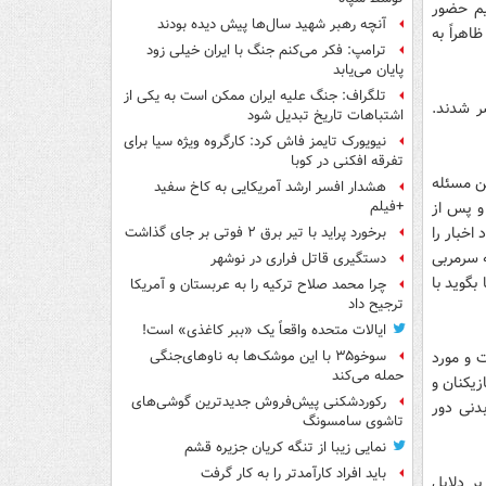
یم حضور
آنچه رهبر شهید سال‌ها پیش دیده بودند
هراً به
ترامپ: فکر می‌کنم جنگ با ایران خیلی زود
پایان می‌یابد
تلگراف: جنگ علیه ایران ممکن است به یکی از
ر شدند.
اشتباهات تاریخ تبدیل شود
نیویورک تایمز فاش کرد: کارگروه ویژه سیا برای
تفرقه افکنی در کوبا
ین مسئله
هشدار افسر ارشد آمریکایی به کاخ سفید
و پس از
+فیلم
اخبار را
برخورد پراید با تیر برق ۲ فوتی بر جای گذاشت
ه سرمربی
دستگیری قاتل فراری در نوشهر
گوید با
چرا محمد صلاح ترکیه را به عربستان و آمریکا
ترجیح داد
ایالات متحده واقعاً یک «ببر کاغذی» است!
 و مورد
سوخو۳۵ با این موشک‌ها به ناوهای‌جنگی
حمله می‌کند
زیکنان و
رکوردشکنی پیش‌فروش جدیدترین گوشی‌های
دنی دور
تاشوی سامسونگ
نمایی زیبا از تنگه کریان جزیره قشم
باید افراد کارآمدتر را به کار گرفت
ر دلایل