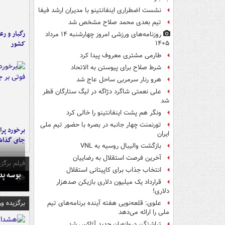
نشست اضطراری اینفانتینو با مدیران ارشد فیفا
تیم بعدی محمد صلاح مشخص شد
رگبار و رع
روزنامه‌های ورزشی امروز چهارشنبه ۱۴ مرداد
کشور
۱۴۰۵
طارمی مشتری معروف پیدا کرد
شرط صلاح برای پیوستن به الاتحاد
هرو رنار سرمربی ساحل عاج شد
علی نعمتی شاگرد دژاگه در لیگ ستارگان قطر
شد
ونگر هم پشت اینفانتینو را خالی کرد
تورنمنت چهار جانبه در بصره با حضور تیم ملی
ایران
جای گذا
بازگشت والیبال روسیه به VNL
آخرین فرصت استقلال به رضاییان
فیلم برگزی
انتخاب جذاب برای کاپیتانی استقلال
بوسه‌ پ
قرارداد یک میلیون دلاری بازیکن صدهزار
دلاری!
برگزیده و
علوی: قلعه‌نویی هفته آینده برنامه‌های تیم
ملی را ارائه می‌دهد
تراِشتگن دروازه‌بان جدید آژاکس شد