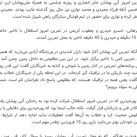
ین امروز آبی پوشان جابر انصاری و روزبه چشمی به همراه ملی‌پوشان این ت
ضمن آنکه فرزاد مجیدی و محمد نوازی نیز مثل روز گذشته غایب بودند. مجیدی ظا
فر کرده و نوازی برای حضور در تیم فوتبال ستارگان راهی شیراز شده است.
هانی، خسرو حیدری و یعقوب کریمی در تمرین امروز استقلال با تاخیر حاض
ند.
آنکه تمرین آبی پوشان آغاز شود باران شدیدی در ورزشگاه آزادی می‌بارید که هم
تمرین کمی با تاخیر برگزار شود. در این بین مظلومی به داخل زمین چمن آمد 
 برنامه‌های تمرینی در کنار زمین با شوخی و کنایه به خبرنگاران گفت: این قدر زود 
نید چند بازیکن ما در ترافیک گیر کرده‌اند. در این لحظه یکی از خبرنگاران خطاب ب
گفت یعنی همه در ترافیک هستند. که مظلومی پاسخ داد نفراتمان کم است. شما ب
ی به سوئد برویم؟
پورحیدری که در تمرین امروز استقلال شرکت کرده بود به رختکن آبی پوشان رفت
ادر فنی و بازیکنان قرار گرفت. نکته جالب اینجا بود که پورحیدری برای دقایقی با با
لومی صحبت کرد و خطاب به آن‌ها گفت تعطیلات نباید اجازه دهد از شرایط ب
ان بهتر می‌دانید بازی روز 15 فروردین چقدر مهم است.
یدری هنگامی که به محل تمرین آبی پوشان رسید با سوال کادر فنی مبنی ب