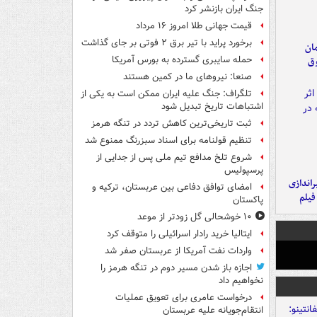
جنگ ایران بازنشر کرد
قیمت جهانی طلا امروز ۱۶ مرداد
برخورد پراید با تیر برق ۲ فوتی بر جای گذاشت
مان
حمله سایبری گسترده به بورس آمریکا
وق
صنعا: نیروهای ما در کمین‌ هستند
تلگراف: جنگ علیه ایران ممکن است به یکی از
اشتباهات تاریخ تبدیل شود
ثبت تاریخی‌ترین کاهش تردد در تنگه هرمز
تنظیم قولنامه برای اسناد سبزرنگ ممنوع شد
شروع تلخ مدافع تیم ملی پس از جدایی از
پرسپولیس
یراندازی
امضای توافق دفاعی بین عربستان، ترکیه و
فیلم
پاکستان
۱۰ خوشحالی گل زودتر از موعد
ایتالیا خرید رادار اسرائیلی را متوقف کرد
واردات نفت آمریکا از عربستان صفر شد
اجازه باز شدن مسیر دوم در تنگه هرمز را
نخواهیم داد
درخواست عامری برای تعویق عملیات
انتقام‌جویانه علیه عربستان