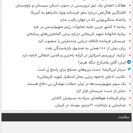
هلاکت اعضای یک تیم تروریستی در جنوب استان سیستان و بلوچستان
افشاگری هاآرتص درباره سفر فرستاده ویژه نتانیاهو به آمریکا
پادشاه سنگین‌وزنی که در جهان رقیب ندارد
بیانیه ۸ کشور عربی علیه تجاوزات رژیم صهیونیستی در غزه
بیانیه خانواده شهید لاریجانی درباره برخی گمانه‌زنی‌های رسانه‌ای
عربستان فرمانده ائتلاف دریایی چندملیتی را منصوب کرد
زیان بیش از ۱۰۰ همتی به صندوق‌ بازنشستگی نفت
ترکیه: تروریسم اسرائیل در کرانه باختری و قدس اشغالی ادامه دارد
ایران آقای بلامنازع تنگه هرمز!
سردار ابن‌الرضا: دست نیروهای مسلح برای پاسخ پُر است
تکذیب ادعای «نحوه ردزنی محل استقرار شهید لاریجانی»
یک‌ سوم صهیونیست‌ها در برابر حملات موشکی بی دفاع هستند
دشان از دست عربستان فرار کرد
پیام فرمانده هوافضای سپاه به بسیجیان کاشان
شناسایی و بازداشت ۲۱مزدور موساد در کرمان
سلامت