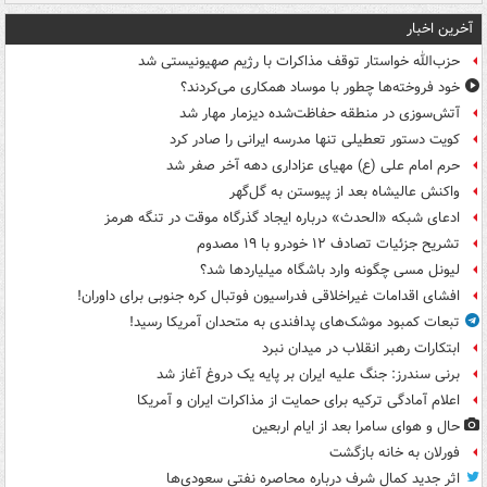
آخرین اخبار
حزب‌الله خواستار توقف مذاکرات با رژیم صهیونیستی شد
خود فروخته‌ها چطور با موساد همکاری می‌کردند؟
آتش‌سوزی در منطقه حفاظت‌شده دیزمار مهار شد
کویت دستور تعطیلی تنها مدرسه ایرانی را صادر کرد
حرم امام علی (ع) مهیای عزاداری دهه آخر صفر شد
واکنش عالیشاه بعد از پیوستن به گل‌گهر
ادعای شبکه «الحدث» درباره ایجاد گذرگاه موقت در تنگه هرمز
تشریح جزئیات تصادف ۱۲ خودرو با ۱۹ مصدوم
لیونل مسی چگونه وارد باشگاه میلیاردها شد؟
افشای اقدامات غیراخلاقی فدراسیون فوتبال کره جنوبی برای داوران!
تبعات کمبود موشک‌های پدافندی به متحدان آمریکا رسید!
ابتکارات رهبر انقلاب در میدان نبرد
برنی سندرز: جنگ علیه ایران بر پایه یک دروغ آغاز شد
اعلام آمادگی ترکیه برای حمایت از مذاکرات ایران و آمریکا
حال و هوای سامرا بعد از ایام اربعین
فورلان به خانه بازگشت
اثر جدید کمال شرف درباره محاصره نفتی سعودی‌ها