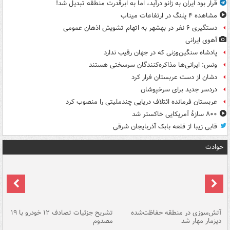
قرار بود ایران به زانو درآید، اما به ابرقدرت منطقه تبدیل شد!
مشاهده ۴ پلنگ در ارتفاعات میناب
دستگیری ۶ نفر در بهشهر به اتهام تشویش اذهان عمومی
آهوی ایرانی
پادشاه سنگین‌وزنی که در جهان رقیب ندارد
ونس: ایرانی‌ها مذاکره‌کنندگان سرسختی هستند
دشان از دست عربستان فرار کرد
دردسر جدید برای سرخپوشان
عربستان فرمانده ائتلاف دریایی چندملیتی را منصوب کرد
۸۰۰ سازۀ آمریکایی خاکستر شد
قابی زیبا از قلعه بابک آذربایجان شرقی
حوادث
تصادف مرگبار در محور اهواز–شوش ۲
آتش‌سوزی در منطقه حفاظت‌شده
تشریح جزئیات تصادف ۱۲ خودرو با ۱۹
پا
دیزمار مهار شد
مصدوم