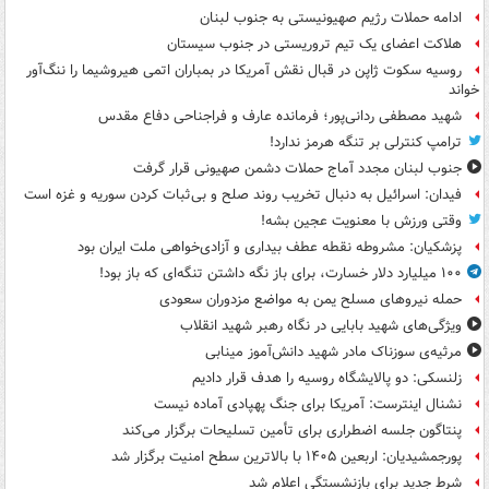
ادامه حملات رژیم صهیونیستی به جنوب لبنان
هلاکت اعضای یک تیم تروریستی در جنوب سیستان
روسیه سکوت ژاپن در قبال نقش آمریکا در بمباران اتمی هیروشیما را ننگ‌آور
خواند
شهید مصطفی ردانی‌پور؛ فرمانده عارف و فراجناحی دفاع مقدس
ترامپ کنترلی بر تنگه هرمز ندارد!
جنوب لبنان مجدد آماج حملات دشمن صهیونی قرار گرفت
فیدان: اسرائیل به دنبال تخریب روند صلح و بی‌ثبات کردن سوریه و غزه است
وقتی ورزش با معنویت عجین بشه!
پزشکیان: مشروطه نقطه عطف بیداری و آزادی‌خواهی ملت ایران بود
۱۰۰ میلیارد دلار خسارت، برای باز نگه داشتن تنگه‌ای که باز بود!
حمله نیروهای مسلح یمن به مواضع مزدوران سعودی
ویژگی‌های شهید بابایی در نگاه رهبر شهید انقلاب
مرثیه‌ی سوزناک مادر شهید دانش‌آموز مینابی
زلنسکی: دو پالایشگاه روسیه را هدف قرار دادیم
نشنال اینترست: آمریکا برای جنگ پهپادی آماده نیست
پنتاگون جلسه اضطراری برای تأمین تسلیحات برگزار می‌کند
پورجمشیدیان: اربعین ۱۴۰۵ با بالاترین سطح امنیت برگزار شد
شرط جدید برای بازنشستگی اعلام شد