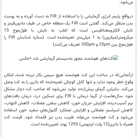
می‌شود.
درواقع پلیمر انرژی گرمایشی را با استفاده از FIR به دست آورده و به پوست
بدن منتقل می‌کند. گفتنی است FIR یک منطقه خاص در طیف مادون‌قرمز و
تابش الکترومغناطیسی است که اغلب به تابش با طول‌موج 15
میکرومتر(میکرون) به 1 میلی‌متر تعبیه‌شده است. (ستاره شناسان FIR را
طول‌موج بین 25µm و 350µm تعریف می‌کنند)
ازآنجایی‌که در ساخت این کت هوشمند هیچ سیمی بکار نبرده شده، امکان
وقوع خطر وجود ندارد و تنها کابل کوچکی تعبیه‌شده که باتری را به کت وصل
می‌کند. بنابراین گرمای بیش‌ازحد تولید نمی‌شود که صاحب کت دچار مشکل
شود. سال‌هاست از گرما درمانی با FIR برای تسکین درد، درمان بافت‌های
نرم آسیب‌دیده، افزایش جریان خون، کاهش سفتی عضلات، کاهش التهاب،
کاهش اسپاسم عضلانی و افزایش عملکرد گلبول‌های سفید خون استفاده
می‌شود و کت هوشمند می‌تواند طبیب بدن نیز قلمداد شود. قیمت کت
همراه با باتری(12 ولت لیتیومی) 1295 پوند تعیین‌شده است.