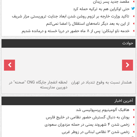
مقصد جدید پسر زیدان
حتی اوکراین هم به ترکیه حمله کرد
تاکید وزارت خارجه بر لزوم روشن شدن ابعاد جنایت تروریستی مزار شریف
از این به بعد دیگر نامه‌های استقلال را امضا نمی‌کنم
خدمه ناو لینکلن: پس از ۸ ماه حضور در دریا خسته و درمانده‌ شدیم
حوادث
ای
هشدار نسبت به وفوع تندباد در تهران
لحظه انفجار جایگاه CNG "صحنه" در
دس
دوربین مداربسته
ات
آخرین اخبار
هافبک آلومینیوم پرسپولیسی شد
یونان به دنبال گسترش حضور نظامی در خلیج فارس
زخمی شدن ۴ شهروند یمنی در حمله مزدوران سعودی
زخمی شدن ۳ نظامی لبنانی در زوطر غربی