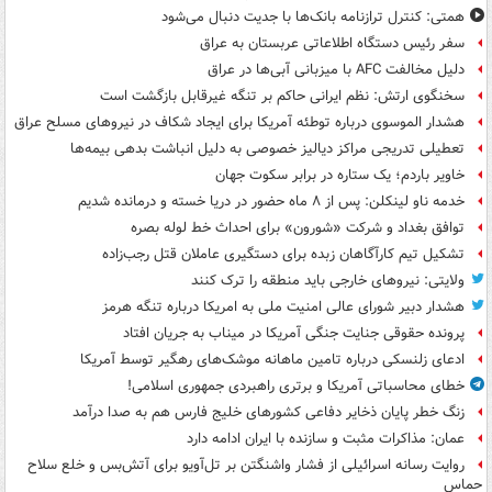
همتی: کنترل ترازنامه بانک‌ها با جدیت دنبال می‌شود
سفر رئیس دستگاه اطلاعاتی عربستان به عراق
دلیل مخالفت AFC با میزبانی آبی‌ها در عراق
سخنگوی ارتش: نظم ایرانی حاکم بر تنگه غیرقابل بازگشت است
هشدار الموسوی درباره توطئه آمریکا برای ایجاد شکاف در نیروهای مسلح عراق
تعطیلی تدریجی مراکز دیالیز خصوصی به دلیل انباشت بدهی بیمه‌ها
خاویر باردم؛ یک ستاره در برابر سکوت جهان
خدمه ناو لینکلن: پس از ۸ ماه حضور در دریا خسته و درمانده‌ شدیم
توافق بغداد و شرکت «شورون» برای احداث خط لوله بصره
تشکیل تیم کارآگاهان زبده برای دستگیری عاملان قتل رجب‌زاده
ولایتی: نیروهای خارجی باید منطقه را ترک کنند
هشدار دبیر شورای عالی امنیت ملی به امریکا درباره تنگه هرمز
پرونده حقوقی جنایت جنگی آمریکا در میناب به جریان افتاد
ادعای زلنسکی درباره تامین ماهانه موشک‌های رهگیر توسط آمریکا
خطای محاسباتی آمریکا و برتری راهبردی جمهوری اسلامی!
زنگ خطر پایان ذخایر دفاعی کشورهای خلیج فارس هم به صدا درآمد
عمان: مذاکرات مثبت و سازنده با ایران ادامه دارد
روایت رسانه اسرائیلی از فشار واشنگتن بر تل‌آویو برای آتش‌بس و خلع سلاح
حماس