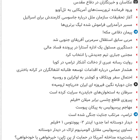
عکاسان و خبرنگاران در دفاع مقدس
ورود فرمانده تروریست‌های آمریکایی به تل‌آویو
آغاز تحقیقات سازمان ملل درباره جاسوسی کارمندش برای اسرائیل
مسیر درآمدزایی فراموش شده لیگ برتری‌ها
پیمان دفاعی مکه!
مربی سابق استقلال سرمربی آفریقای جنوبی شد
دستگیری مسئول یک اداره آستارا در پرونده فساد مالی
مجتبی جباری تیم جدیدش را انتخاب کرد
روایت رسانه عبری از دخالت آشکار ترامپ در کوبا
هشدار حماس درباره اقدامات توسعه طلبانه اشغالگران در کرانه باختری
احتمال سفر ویتکاف و کوشنر به اوکراین و روسیه
جان دوباره نگین فیروزه ای ایران «دریاچه ارومیه»
سرطان به استخوان‌های «بایدن» سرایت کرده است
پیروزی قاطع چلسی برابر میلان +فیلم
مهاجم پرسپولیس به پیکان پیوست
ترامپ، مرتکب جنایت جنگی شده است
دیدار دوستانه اما جدی؛ اینتر ۲- یوونتوس ۱ +فیلم
تساوی پرسپولیس مقابل الومینیوم اراک در دیدار دوستانه
پشت‌پرده مداخله آمریکا در حمایت از یِن ژاپن؛ خیرخواهی یا خودخواهی؟