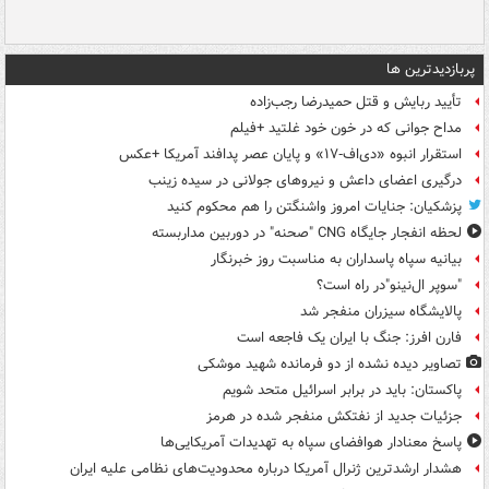
پربازدیدترین ها
تأیید ربایش و قتل حمیدرضا رجب‌زاده
مداح جوانی که در خون خود غلتید +فیلم
استقرار انبوه «دی‌اف‑۱۷» و پایان عصر پدافند آمریکا +عکس
درگیری اعضای داعش و نیروهای جولانی در سیده زینب
پزشکیان: جنایات امروز واشنگتن را هم محکوم کنید
لحظه انفجار جایگاه CNG "صحنه" در دوربین مداربسته
بیانیه سپاه پاسداران به مناسبت روز خبرنگار
"سوپر ال‌نینو"در راه است؟
پالایشگاه سیزران منفجر شد
فارن افرز: جنگ با ایران یک فاجعه است
تصاویر دیده‌ نشده از دو فرمانده شهید موشکی
پاکستان: باید در برابر اسرائیل متحد شویم
جزئیات جدید از نفتکش منفجر شده در هرمز
پاسخ معنادار هوافضای سپاه به تهدیدات آمریکایی‌ها
هشدار ارشدترین ژنرال آمریکا درباره محدودیت‌های نظامی علیه ایران