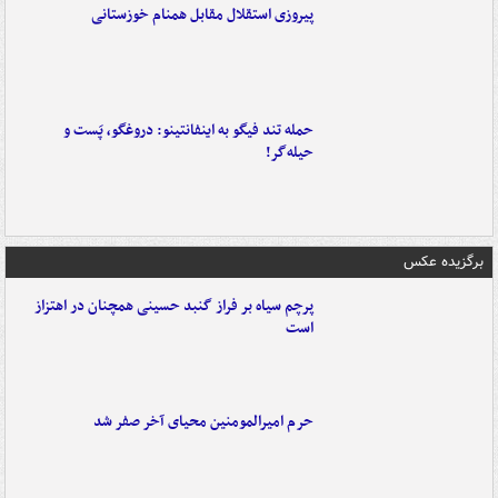
پیروزی استقلال مقابل همنام خوزستانی
حمله تند فیگو به اینفانتینو: دروغگو، پَست‌ و
حیله‌گر!
برگزیده عکس
پرچم سیاه بر فراز گنبد حسینی همچنان در اهتزاز
است
حرم امیرالمومنین محیای آخر صفر شد