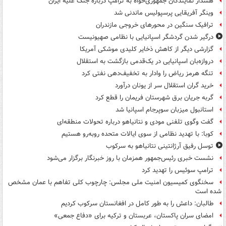
هشدار نمایندگان جمهوری‌خواه به ترامپ درباره جنگ علیه ایران
وینگر آفریقایی پرسپولیس ماندنی شد
ترافیک سنگین در محورهای خروجی مازندران
درگیر شدن گردشگر اسپانیایی با نظامی صهیونیست
گزارشی دیگر از کاهش ذخایر کلیدی موشکی آمریکا
دروازه‌بان اسپانیایی در یک‌قدمی بازگشت به استقلال
تنگه هرمز ریاض را وادار به تخفیف‌دهی نفتی کرد
خرید گران استقلال سر از یونان درآورد
گربه جریان برق شهرستان فریمان را قطع کرد
استانبول میزبان سوپرجام اسپانیا شد
گفت وگوی تلفنی مودی و نتانیاهو درباره تحولات منطقه‌ای
کوبا: با تهدید نظامی از سوی ایالات متحده روبه‌رو هستیم
توسل رفیق آرژانتینی نتانیاهو به سرکوب
نشست خبری رئیس‌جمهور همزمان با روز خبرنگار برگزار می‌شود
ترامپ سوئیس را تهدید کرد
سخنگوی کمیسیون امنیت ملی مجلس: چارچوب کلی تفاهم با عمان مشخص
شده است
طالبان: داعش را به طور کامل در افغانستان سرکوب کردیم
امضای سران پاکستان، عربستان و ترکیه برای «دفاع جمعی»