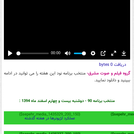
00:00
Play
Mute
Settings
PIP
Enter
Down
دریافت
0 bytes
fullscreen
گروه فیلم و صوت مشرق-
منتخب برنامه نود این هفته را می توانید در ادامه
ببینید و دانلود نمایید.
منتخب برنامه 90 - دوشنبه بیست و چهارم اسفند ماه 1394 :
{$sepehr_media_1435329_200_150}
{$sepehr_me
عملکرد لژیونرها در هفته گذشته