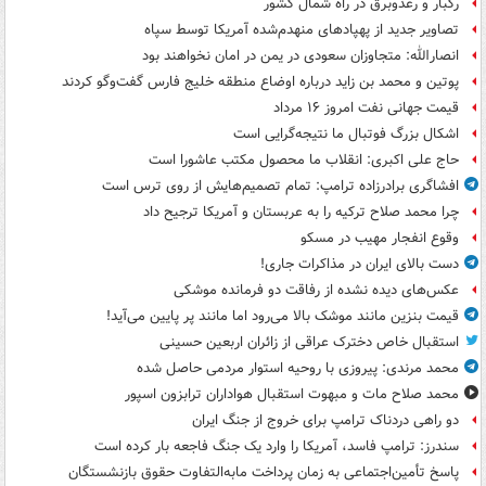
رگبار و رعدوبرق در راه شمال کشور
تصاویر جدید از پهپادهای منهدم‌شده آمریکا توسط سپاه
انصارالله: متجاوزان سعودی در یمن در امان نخواهند بود
پوتین و محمد بن زاید درباره اوضاع منطقه خلیج فارس گفت‌وگو کردند
قیمت جهانی نفت امروز ۱۶ مرداد
اشکال بزرگ فوتبال ما نتیجه‌گرایی است
حاج علی اکبری: انقلاب ما محصول مکتب عاشورا است
افشاگری برادرزاده ترامپ: تمام تصمیم‌هایش از روی ترس است
چرا محمد صلاح ترکیه را به عربستان و آمریکا ترجیح داد
وقوع انفجار مهیب در مسکو
دست بالای ایران در مذاکرات جاری!
عکس‌های دیده نشده از رفاقت دو فرمانده‌ موشکی
قیمت بنزین مانند موشک بالا می‌رود اما مانند پر پایین می‌آید!
استقبال خاص دخترک عراقی از زائران اربعین حسینی
محمد مرندی: پیروزی با روحیه استوار مردمی حاصل شده
محمد صلاح مات و مبهوت استقبال هواداران ترابزون اسپور
دو راهی دردناک ترامپ برای خروج از جنگ ایران
سندرز: ترامپ فاسد، آمریکا را وارد یک جنگ فاجعه بار کرده است
پاسخ تأمین‌اجتماعی به زمان پرداخت مابه‌التفاوت حقوق بازنشستگان