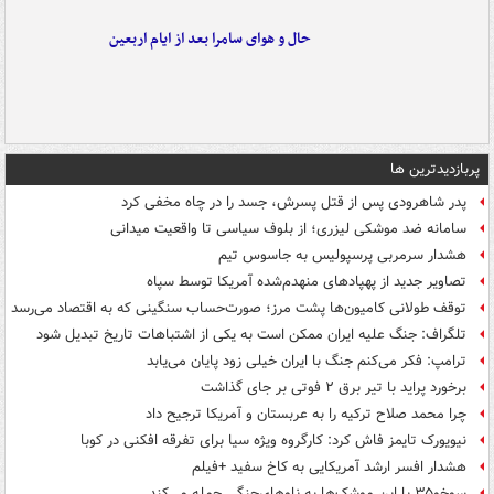
حال و هوای سامرا بعد از ایام اربعین
پربازدیدترین ها
پدر شاهرودی پس از قتل پسرش، جسد را در چاه مخفی کرد
سامانه ضد موشکی لیزری؛ از بلوف سیاسی تا واقعیت میدانی
هشدار سرمربی پرسپولیس به جاسوس تیم
تصاویر جدید از پهپادهای منهدم‌شده آمریکا توسط سپاه
توقف طولانی کامیون‌ها پشت مرز؛ صورت‌حساب سنگینی که به اقتصاد می‌رسد
تلگراف: جنگ علیه ایران ممکن است به یکی از اشتباهات تاریخ تبدیل شود
ترامپ: فکر می‌کنم جنگ با ایران خیلی زود پایان می‌یابد
برخورد پراید با تیر برق ۲ فوتی بر جای گذاشت
چرا محمد صلاح ترکیه را به عربستان و آمریکا ترجیح داد
نیویورک تایمز فاش کرد: کارگروه ویژه سیا برای تفرقه افکنی در کوبا
هشدار افسر ارشد آمریکایی به کاخ سفید +فیلم
سوخو۳۵ با این موشک‌ها به ناوهای‌جنگی حمله می‌کند