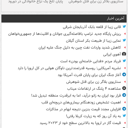
سناریوی بلاگر زن برای قتل شوهرش
پایان تلخ یک نزاع خانوادگی در دورود
و 
آخرین اخبار
قابی زیبا از قلعه بابک آذربایجان شرقی
ریزش پایگاه جدید ترامپ بافاصله‌گیری جوانان و اقلیت‌ها از جمهوری‌خواهان
نمایی زیبا از طبیعت بکر استان گیلان
کاهش شدید واردات نفت چین به دلیل جنگ علیه ایران
آهوی ایرانی
فریاد مردم «فدایی خامنه‌ای بودن» است
نشریه آمریکایی: روسیه قدرتمندترین ناوگان هوایی در کل اروپا را دارد
آغاز جنگ ایران برای پایان قدرت آمریکا بود
سناریوی بلاگر زن برای قتل شوهرش
مشاهده ۴ پلنگ در ارتفاعات میناب
قرار بود ایران به زانو درآید، اما به ابرقدرت منطقه تبدیل شد!
اهمیت تشخیص زودهنگام بیماری‌های دریچه‌ای قلب
افزایش مجدد قیمت بنزین نتیجه ابهام در مذاکرات
به یاد آن روز که به زیارت کربلا رفتی!
قیمت گاز در اروپا به بالاترین سطح خود از ۲۰۲۳ رسید