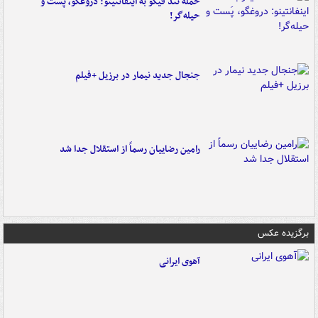
حمله تند فیگو به اینفانتینو: دروغگو، پَست‌ و
حیله‌گر!
جنجال جدید نیمار در برزیل +فیلم
رامین رضاییان رسماً از استقلال جدا شد
برگزیده عکس
آهوی ایرانی