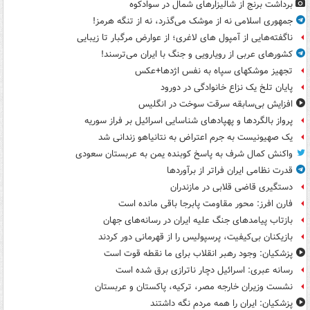
برداشت برنج از شالیزارهای شمال در سوادکوه
جمهوری اسلامی نه از موشک می‌گذرد، نه از تنگه هرمز!
ناگفته‌هایی از آمپول های لاغری؛ از عوارض مرگبار تا زیبایی
کشورهای عربی از رویارویی و جنگ با ایران می‌ترسند!
تجهیز موشکهای سپاه به نفس اژدها+عکس
پایان تلخ یک نزاع خانوادگی در دورود
افزایش بی‌سابقه سرقت سوخت در انگلیس
پرواز بالگردها و پهپادهای شناسایی اسرائیل بر فراز سوریه
یک صهیونیست به جرم اعتراض به نتانیاهو زندانی شد
واکنش کمال شرف به پاسخ کوبنده یمن به عربستان سعودی
قدرت نظامی ایران فراتر از برآوردها
دستگیری قاضی قلابی در مازندران
فارن افرز: محور مقاومت پابرجا باقی مانده است
بازتاب پیامدهای جنگ علیه ایران در رسانه‌های جهان
بازیکنان بی‌کیفیت، پرسپولیس را از قهرمانی دور کردند
پزشکیان: وجود رهبر انقلاب برای ما نقطه قوت است
رسانه عبری: اسرائیل دچار ناترازی برق شده است
نشست وزیران خارجه مصر، ترکیه، پاکستان و عربستان
پزشکیان: ایران را همه مردم نگه داشتند