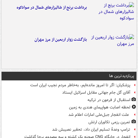
برداشت برنج از شالیزارهای شمال در سوادکوه
بازگشت زوار اربعین از مرز مهران
پربازدیدترین ها
پزشکیان: اگر تا امروز مانده‌ایم، به‌خاطر مردم نجیب ایران است
آقای گل جام جهانی مقابل اسرائیل ایستاد
استقبال از فرعون در ترکیه
لحظه اصابت هواپیمای هندی به زمین
علت انفجار جبل‌علی امارات اعلام شد
تمرین رزمی تکاوران ارتش
ترامپ وعدۀ تسلیم ایران داد، تحقیر نصیبش شد
انفجار در جایگاه CNG صحنه یک کشته و سه مصدوم برجا گذاشت