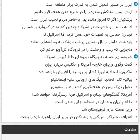
ایران در مسیر تبدیل شدن به قدرت برتر منطقه است!
ارتش یمن: نفتکش سعودی را در خلیج عدن هدف قرار دادیم
پزشکیان: اگر تا امروز مانده‌ایم، به‌خاطر مردم نجیب ایران است
ادامه ناامنی و خشونت در آمریکا؛ چندین کشته در کارولینای شمالی
فیدان: حماس به تعهدات خود عمل کرد، امّا اسرائیل نه
بازداشت عامل ارسال تصاویر پرتاب موشک به رسانه‌های معاند
ماجرایی که رعب و وحشت را در فرودگاه تل‌آویو حاکم کرد
شبیه‌سازی حمله به پایگاه نیروهای دلتا فورس آمریکا
گفت وگوی وزیران خارجه آمریکا و انگلیس درباره ایران
ماکرون: اتحادیه اروپا فشار بر روسیه را افزایش خواهد داد
بیانیه تند اتحادیه لیگ‌های اروپایی علیه اینفانتینو
تحول بزرگ یمن در هدف‌گیری کشتی‌های سعودی
آمریکا: گفتگوهای لبنان و اسرائیل فردا ازسرگرفته خواهد شد!
تفاهم ایران و عمان در آستانه نهایی شدن است
وزیر صمت عازم قرقیزستان شد
اعتراف تحلیلگر آمریکایی؛ واشنگتن در برابر ایران راهبرد خود را باخت
سلامت