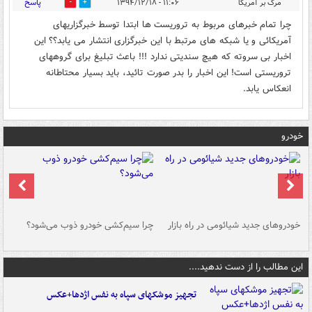
پاسخ
مرگ بر آمریکا
۱۱:۰۶ - ۱۳۹۴/۱۲/۱۸
0
0
چرا تمام خبرهای مربوط به تروریست ها ابتدا توسط خبرگزاریهای
آمریکائی و یا شبکه های مرتبط با این خبرگزاری انتشار می یابد؟؟ این
اخبار بی سروته که هیچ سندیتی ندارد !!! باعث تبلیغ برای گروههای
تروریستی است! این اخبار را بدر صورت تائید، باید بسیار محتاطانه
انعکاس یابد.
خودرو
خودروهای جدید شیائومی در راه بازار
چرا سیم‌کشی خودرو ذوب می‌شود؟
شو
این مطالب را از دست ندهید....
تجهیز موشکهای سپاه به نفس اژدها+عکس