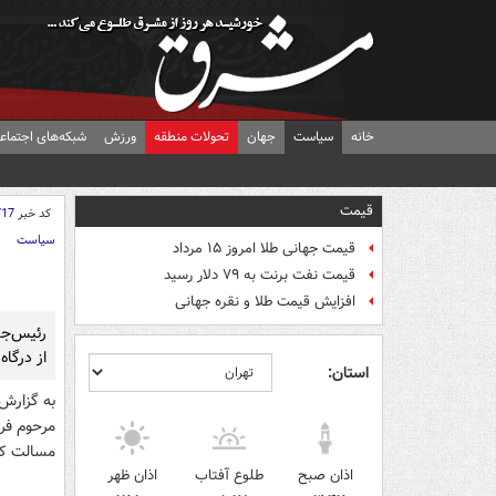
خانه
سیاست
جهان
تحولات منطقه
ورزش
شبکه‌های اجتماع
قیمت
کد خبر
717
سیاست
قیمت جهانی طلا امروز ۱۵ مرداد
قیمت نفت برنت به ۷۹ دلار رسید
افزایش قیمت طلا و نقره جهانی
رئیس‌جم
از درگا
استان:
به گزارش
مرحوم فرج
مسالت کر
اذان صبح
طلوع آفتاب
اذان ظهر