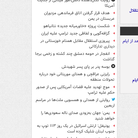
روایت تکان‌دهنده دانش‌آموز مینابی از جنایت
آمریکا
تقلال
هدف قرار گرفتن اتاق‌ فرماندهی مزدوران
عربستان در یمن
شکست پروژه «خاورمیانه جدید» نتانیاهو
گزافه‌گویی و لفاظی جدید ترامپ علیه ایران
پیروزی استقلال مقابل همنام خوزستانی در
دیداری تدارکاتی
انفجار در حومه دمشق چند کشته و زخمی برجا
گذاشت
بوسه‌ پدر بر پای پسر شهیدش
رایزنی عراقچی و همتای موریتانی خود درباره
یام
تحولات منطقه
موج تهدید علیه قضات آمریکایی پس از صدور
حکم علیه ترامپ
روایتی از همدلی و همسویی ملت‌ها در مراسم
اربعین
یمن: جهان به‌زودی صدای ناله سعودی‌ها را
خواهد شنید
یونیفل: ارتش اسرائیل در یک روز ۱۱۳ توپ به
جنوب لبنان شلیک کرده است