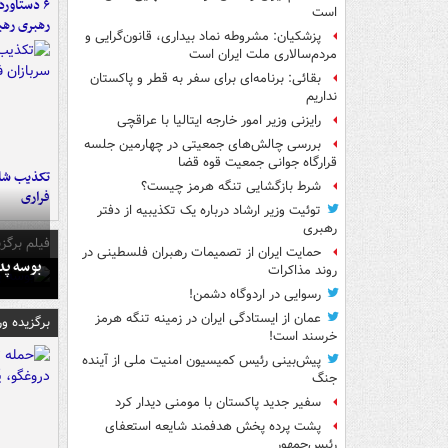
است
رهبری رهب
پزشکیان: مشروطه نماد بیداری، قانون‌گرایی و
مردم‌سالاری ملت ایران است
بقائی: برنامه‌ای برای سفر به قطر و پاکستان
نداریم
رایزنی وزیر امور خارجه ایتالیا با عراقچی
بررسی چالش‌های جمعیتی در چهارمین جلسه
قرارگاه جوانی جمعیت قوه قضا
تکذیب شای
شرط بازگشایی تنگه هرمز چیست؟
فراری
توئیت وزیر ارشاد درباره یک تکذیبیه از دفتر
رهبری
فیلم برگزی
حمایت ایران از تصمیمات رهبران فلسطینی در
بوسه‌ پ
روند مذاکرات
رسوایی در اردوگاه دشمن!
عمان از ایستادگی ایران در زمینه تنگه هرمز
برگزیده و
خرسند است!
پیش‌بینی رئیس کمیسیون امنیت ملی از آینده
جنگ
سفیر جدید پاکستان با مومنی دیدار کرد
پشت پرده پخش هدفمند شایعه استعفای
رئیس‌جمهور