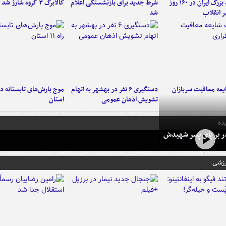
۶ دستاورد بزرگ ایران در ۱۶۰ روز
شرط جدید برای بازنشستگی اعلام
کالابرگ ۳ گروه شارژ شد
ر انقلاب
شد
عه معافیت سربازان
دستگیری ۶ نفر در بهشهر به اتهام
تشویش اذهان عمومی
استان
ده
در بر پای پسر شهیدش
رزشی