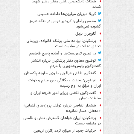
هیئات دانشجویی راهی مقتل رهبر شهید
شدند
کربلا میزبان میلیون‌ها دلداده حسینی
محسن رضایی: کریدور دومی در تنگه هرمز
گشوده نمی‌شود
گاوچران بزدل
پزشکیان: برنامه ملی پزشک خانواده، زیربنای
تحقق عدالت در سلامت است
در کمین تروریست‌ها و آماده پاسخ قاطعیم
توضیح معاون دفتر پزشکیان درباره انتشار
گفت‌وگوی رئیس‌جمهوری با مردم
گفتگوی تلفنی عراقچی با وزیر خارجه پاکستان
عراقچی: وحدت و یگانگی بین مردم و دولت
ایران و عراق به اوج رسیده
گفت‌وگوی تلفنی وزرای امور خارجه ایران و
سلطنت عمان
هشدار القاصی درباره توقف پروژه‌های قضایی؛
«معطل اعتبار نمانید»
پزشکیان: ایران خواهان گسترش تنش و ناامنی
در منطقه نیست
جزئیات جدید از میزان تردد زائران اربعین