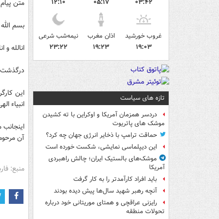
۱۲:۱۰
۰۵:۱۷
۰۳:۴۲
متن پیام
بسم الله 
غروب خورشید
اذان مغرب
نیمه‌شب شرعی
۲۳:۲۲
۱۹:۲۳
۱۹:۰۳
انالله و ا
درگذشت ه
این کارگر
تازه های سیاست
انبیاء ال
دردسر همزمان آمریکا و اوکراین با ته کشیدن
موشک های پاتریوت
اینجانب م
حماقت ترامپ با ذخایر انرژی جهان چه کرد؟
آن مرحوم 
این دیپلماسی نمایشی، شکست خورده است
موشک‌های بالستیک ایران؛ چالش راهبردی
آمریکا
منبع: فا
باید افراد کارآمدتر را به کار گرفت
آنچه رهبر شهید سال‌ها پیش دیده بودند
رایزنی عراقچی و همتای موریتانی خود درباره
تحولات منطقه