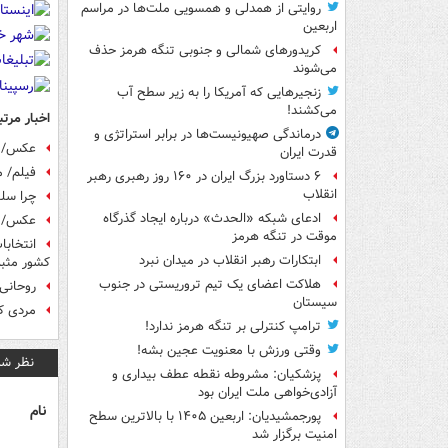
روایتی از همدلی و همسویی ملت‌ها در مراسم
اربعین
کریدورهای شمالی و جنوبی تنگه هرمز حذف
می‌شوند
زنجیرهایی که آمریکا را به زیر سطح آب
می‌کشند!
اخبار مرتب
درماندگی صهیونیست‌ها در برابر استراتژی و
عکس/ ح
قدرت ایران
فیلم/ م
۶ دستاورد بزرگ ایران در ۱۶۰ روز رهبری رهبر
انقلاب
چرا سل
ادعای شبکه «الحدث» درباره ایجاد گذرگاه
عکس/ ح
موقت در تنگه هرمز
انتخابا
ابتکارات رهبر انقلاب در میدان نبرد
کشور مثب
هلاکت اعضای یک تیم تروریستی در جنوب
روحانی:
سیستان
مردی که
ترامپ کنترلی بر تنگه هرمز ندارد!
وقتی ورزش با معنویت عجین بشه!
نظر شم
پزشکیان: مشروطه نقطه عطف بیداری و
آزادی‌خواهی ملت ایران بود
نام
پورجمشیدیان: اربعین ۱۴۰۵ با بالاترین سطح
امنیت برگزار شد