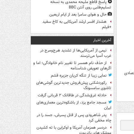
پاسخ قاطع ملیحه محمدی به نسخه
تسلیم‌طلبی روی آنتن BBC
حال و هوای سامرا بعد از ایام اربعین
هشدار افسر ارشد آمریکایی به کاخ سفید
+فیلم
آخرین اخبار
نیمی از آمریکایی‌ها از تشدید هرج‌ومرج در
غرب آسیا می‌ترسند
از حذف نام همسر تا تغییر نام خانوادگی؛ اما و
اگرهای تعویض شناسنامه
تصادی
نمایی زیبا از تنگه کریان جزیره قشم
رکوردشکنی پیش‌فروش جدیدترین گوشی‌های
تاشوی سامسونگ
حادثه غرق‌شدگی در طاقانک ۲ قربانی گرفت
مسجد جامع یزد، از باشکوه‌ترین معماری‌های
ایران
پدر شاهرودی پس از قتل پسرش، جسد را در
چاه مخفی کرد
دردسر همزمان آمریکا و اوکراین با ته کشیدن
موشک های پاتریوت