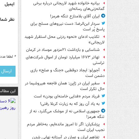
بیانیه خانواده شهید لاریجانی درباره برخی
ایمیل
گمانه‌زنی‌های رسانه‌ای
ایران آقای بلامنازع تنگه هرمز!
نظر شما 
سردار ابن‌الرضا: دست نیروهای مسلح برای
پاسخ پُر است
تکذیب ادعای «نحوه ردزنی محل استقرار شهید
لاریجانی»
شناسایی و بازداشت ۲۱مزدور موساد در کرمان
*
لطفا عدد م
تهاتر ۱۶۷۳ میلیارد تومان از اموال شرکت‌های
تراستی
آجورلو: ایجاد دوقطبی «جنگ و صلح‌» بازی
دشمن است
سفیر ایران در ژاپن: همان فاجعه هیروشیما در
حال تکرار است
این مطالب
فریاد مردم «فدایی خامنه‌ای بودن» است
به یاد آن روز که به زیارت کربلا رفتی!
جمهوری اسلامی نه از موشک می‌گذرد، نه از
تنگه هرمز!
پزشکیان: اگر تا امروز مانده‌ایم، به‌خاطر مردم
نجیب ایران است
تفاهم ایران و عمان در آستانه نهایی شدن