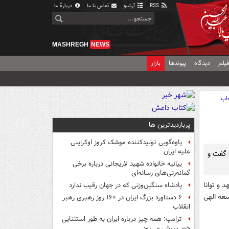
RSS
آرشیو
تماس با ما
دربارهٔ ما
MASHREGH
NEWS
یلم
دیدگاه
پیوندها
بازار
اپ
پربازدیدترین ها
یاوه‌گویی تولیدکننده موشک کروز اوکراینی
علیه ایران
 گفت و
بیانیه خانواده شهید لاریجانی درباره برخی
گمانه‌زنی‌های رسانه‌ای
و توانا
پادشاه سنگین‌وزنی که در جهان رقیب ندارد
سعه الهی
۶ دستاورد بزرگ ایران در ۱۶۰ روز رهبری رهبر
انقلاب
ترامپ: همه چیز درباره ایران به طور استثنایی
خوب پیش می‌رود