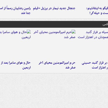
یگو به اینفانتینو:
جنجال جدید نیمار در برزیل +فیلم
رامین رضاییان رسماً از اس
ست‌ و حیله‌گر!
جدا شد
عکس
 بر فراز گنبد حسینی
حرم امیرالمومنین محیای آخر
حال و هوای سامرا بعد از ا
 اهتزاز است
صفر شد
اربعین