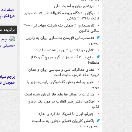
مرزهای زبان و امنیت ملی
حمله تند ف
برگزاری دادگاه پرونده کثیرالشاکی «تات موتور
دروغگو، پَ
تاک» با ۲۹۷۹ شاکی
کلاهبرداری ۴ همتی یک شرکت مهاجرتی؛ ۳۰۰
برگزیده 
شاکی تاکنون
خدمت‌رسانی قهرمان بدنسازی ایران به زائرین
اربعین
تلاقی دو اراده پولادین در هندسه قدرت
صلح در تنگه هرمز در گرو خروج آمریکا از
منطقه!
فضای مذاکرات فنی و سیاسی ایران و عمان
درباره تنگه هرمز، مثبت است
پرچم سیاه
همچنان در
تغییر برنامه پخش گفت‌وگوی رئیس‌جمهور با
مردم
مذاکرات با عمانی‌ها وارد فاز تازه‌ای شده است
اطلاعیه دفتر رهبر انقلاب در مورد یک ادعای
کذب
آجورلو: ایران با آمریکا مذاکره‌ای ندارد
واکنش کاربران فضای مجازی به مناسبت
اربعین حسینی