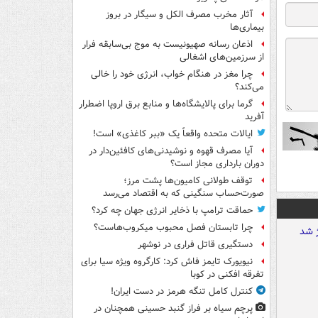
آثار مخرب مصرف الکل و سیگار در بروز
بیماری‌ها
اذعان رسانه صهیونیست به موج بی‌سابقه فرار
از سرزمین‌های اشغالی
چرا مغز در هنگام خواب، انرژی خود را خالی
می‌کند؟
گرما برای پالایشگاه‌ها و منابع برق اروپا اضطرار
آفرید
ایالات متحده واقعاً یک «ببر کاغذی» است!
آیا مصرف قهوه و نوشیدنی‌های کافئین‌دار در
دوران بارداری مجاز است؟
توقف طولانی کامیون‌ها پشت مرز؛
صورت‌حساب سنگینی که به اقتصاد می‌رسد
حماقت ترامپ با ذخایر انرژی جهان چه کرد؟
چرا تابستان فصل محبوب میکروب‌هاست؟
دستگیری قاتل فراری در نوشهر
نیویورک تایمز فاش کرد: کارگروه ویژه سیا برای
تفرقه افکنی در کوبا
کنترل کامل تنگه هرمز در دست ایران!
پرچم سیاه بر فراز گنبد حسینی همچنان در