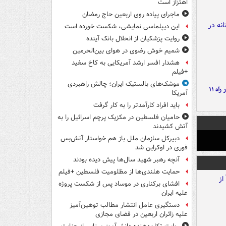
اهتزاز است
ماجرای پیاده روی اربعین حاج رمضان
این دیپلماسی نمایشی، شکست خورده است
روایت پزشکیان از انحلال بانک آینده
شمیم خوش رضوی در هوای بین‌الحرمین
هشدار افسر ارشد آمریکایی به کاخ سفید
+فیلم
موشک‌های بالستیک ایران؛ چالش راهبردی
موج بارش‌های تابستانه در راه ۱۱
آمریکا
باید افراد کارآمدتر را به کار گرفت
حامیان فلسطین در مکزیک پرچم اسرائیل را به
آتش کشیدند
دبیرکل سازمان ملل باز هم خواستار آتش‌بس
فوری در اوکراین شد
آنچه رهبر شهید سال‌ها پیش دیده بودند
حمایت هلندی‌ها از مظلومیت فلسطین +فیلم
افشای برکناری در موساد پس از شکست پروژه
علیه ایران
دستگیری عامل انتشار مطالب توهین‌آمیز
علیه زائران اربعین در فضای مجازی