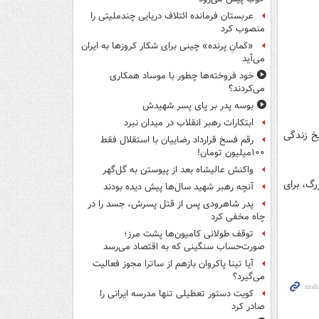
عربستان فرمانده ائتلاف دریایی چندملیتی را
منصوب کرد
«کمانِ پرنده» چینی برای شکار کروزها به ایران
می‌آید
خود فروخته‌ها چطور با موساد همکاری
می‌کردند؟
بوسه‌ پدر بر پای پسر شهیدش
ابتکارات رهبر انقلاب در میدان نبرد
یخ زندگی
رقم فسخ قرارداد رضاییان با استقلال فقط
۱۰۰میلیون تومان!
واکنش عالیشاه بعد از پیوستن به گل‌گهر
رگ، برای
آنچه رهبر شهید سال‌ها پیش دیده بودند
پدر شاهرودی پس از قتل پسرش، جسد را در
چاه مخفی کرد
توقف طولانی کامیون‌ها پشت مرز؛
صورت‌حساب سنگینی که به اقتصاد می‌رسد
آیا تینا پاکروان بازهم از ساترا مجوز فعالیت
می‌گیرد؟
کویت دستور تعطیلی تنها مدرسه ایرانی را
صادر کرد