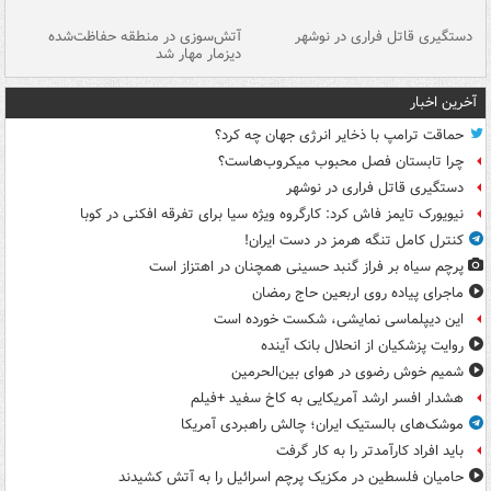
دستگیری قاتل فراری در نوشهر
آتش‌سوزی در منطقه حفاظت‌شده
دیزمار مهار شد
مص
آخرین اخبار
حماقت ترامپ با ذخایر انرژی جهان چه کرد؟
چرا تابستان فصل محبوب میکروب‌هاست؟
دستگیری قاتل فراری در نوشهر
نیویورک تایمز فاش کرد: کارگروه ویژه سیا برای تفرقه افکنی در کوبا
کنترل کامل تنگه هرمز در دست ایران!
پرچم سیاه بر فراز گنبد حسینی همچنان در اهتزاز است
ماجرای پیاده روی اربعین حاج رمضان
این دیپلماسی نمایشی، شکست خورده است
روایت پزشکیان از انحلال بانک آینده
شمیم خوش رضوی در هوای بین‌الحرمین
هشدار افسر ارشد آمریکایی به کاخ سفید +فیلم
موشک‌های بالستیک ایران؛ چالش راهبردی آمریکا
باید افراد کارآمدتر را به کار گرفت
حامیان فلسطین در مکزیک پرچم اسرائیل را به آتش کشیدند