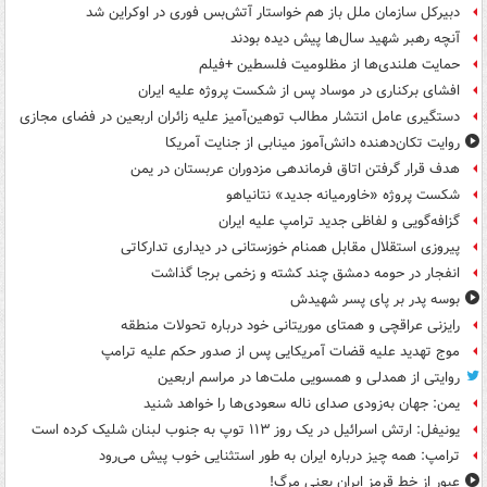
دبیرکل سازمان ملل باز هم خواستار آتش‌بس فوری در اوکراین شد
آنچه رهبر شهید سال‌ها پیش دیده بودند
حمایت هلندی‌ها از مظلومیت فلسطین +فیلم
افشای برکناری در موساد پس از شکست پروژه علیه ایران
دستگیری عامل انتشار مطالب توهین‌آمیز علیه زائران اربعین در فضای مجازی
روایت تکان‌دهنده دانش‌آموز مینابی از جنایت آمریکا
هدف قرار گرفتن اتاق‌ فرماندهی مزدوران عربستان در یمن
شکست پروژه «خاورمیانه جدید» نتانیاهو
گزافه‌گویی و لفاظی جدید ترامپ علیه ایران
پیروزی استقلال مقابل همنام خوزستانی در دیداری تدارکاتی
انفجار در حومه دمشق چند کشته و زخمی برجا گذاشت
بوسه‌ پدر بر پای پسر شهیدش
رایزنی عراقچی و همتای موریتانی خود درباره تحولات منطقه
موج تهدید علیه قضات آمریکایی پس از صدور حکم علیه ترامپ
روایتی از همدلی و همسویی ملت‌ها در مراسم اربعین
یمن: جهان به‌زودی صدای ناله سعودی‌ها را خواهد شنید
یونیفل: ارتش اسرائیل در یک روز ۱۱۳ توپ به جنوب لبنان شلیک کرده است
ترامپ: همه چیز درباره ایران به طور استثنایی خوب پیش می‌رود
عبور از خط قرمز ایران یعنی مرگ!