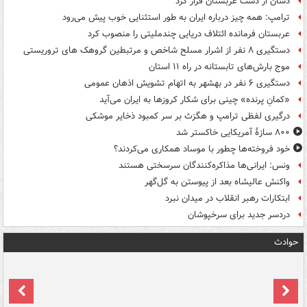
دشان از دست عربستان فرار کرد
ترامپ: همه چیز درباره ایران به طور استثنایی خوب پیش می‌رود
عربستان فرمانده ائتلاف دریایی چندملیتی را منصوب کرد
دستگیری ۸ نفر از اشرار مسلح شاخص و مرتبطین گروهک های تروریستی
موج بارش‌های تابستانه در راه ۱۱ استان
دستگیری ۶ نفر در بهشهر به اتهام تشویش اذهان عمومی
«کمانِ پرنده» چینی برای شکار کروزها به ایران می‌آید
درگیری لفظی ترامپ و هگزث بر سر کمبود ذخایر موشکی
۸۰۰ سازۀ آمریکایی خاکستر شد
خود فروخته‌ها چطور با موساد همکاری می‌کردند؟
ونس: ایرانی‌ها مذاکره‌کنندگان سرسختی هستند
واکنش عالیشاه بعد از پیوستن به گل‌گهر
ابتکارات رهبر انقلاب در میدان نبرد
دردسر جدید برای سرخپوشان
حوادث