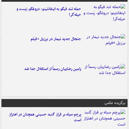
حمله تند فیگو به اینفانتینو: دروغگو، پَست‌ و
حیله‌گر!
جنجال جدید نیمار در برزیل +فیلم
رامین رضاییان رسماً از استقلال جدا شد
برگزیده عکس
پرچم سیاه بر فراز گنبد حسینی همچنان در اهتزاز
است