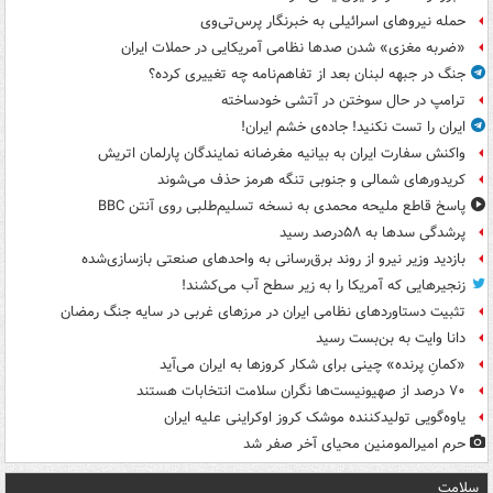
حمله نیروهای اسرائیلی به خبرنگار پرس‌تی‌وی
«ضربه مغزی» شدن صدها نظامی آمریکایی در حملات ایران
جنگ در جبهه لبنان بعد از تفاهم‌نامه چه تغییری کرده؟
ترامپ در حال سوختن در آتشی خودساخته
ایران را تست نکنید! جاده‌ی خشم ایران!
واکنش سفارت ایران به بیانیه مغرضانه نمایندگان پارلمان اتریش
کریدورهای شمالی و جنوبی تنگه هرمز حذف می‌شوند
پاسخ قاطع ملیحه محمدی به نسخه تسلیم‌طلبی روی آنتن BBC
پرشدگی سدها به ۵۸درصد رسید
بازدید وزیر نیرو از روند برق‌رسانی به واحدهای صنعتی بازسازی‌شده
زنجیرهایی که آمریکا را به زیر سطح آب می‌کشند!
تثبیت دستاوردهای نظامی ایران در مرزهای غربی در سایه جنگ رمضان
دانا وایت به بن‌بست رسید
«کمانِ پرنده» چینی برای شکار کروزها به ایران می‌آید
۷۰ درصد از صهیونیست‌ها نگران سلامت انتخابات هستند
یاوه‌گویی تولیدکننده موشک کروز اوکراینی علیه ایران
حرم امیرالمومنین محیای آخر صفر شد
سلامت