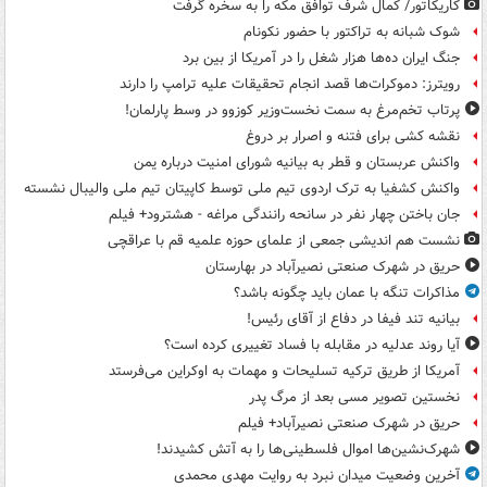
کاریکاتور/ کمال شرف توافق مکه را به سخره گرفت
شوک شبانه به تراکتور با حضور نکونام
جنگ ایران ده‌ها هزار شغل را در آمریکا از بین برد
رویترز: دموکرات‌ها قصد انجام تحقیقات علیه ترامپ را دارند
پرتاب تخم‌مرغ به سمت نخست‌وزیر کوزوو در وسط پارلمان!
نقشه کشی برای فتنه و اصرار بر دروغ
واکنش عربستان و قطر به بیانیه شورای امنیت درباره یمن
واکنش کشفیا به ترک اردوی تیم ملی توسط کاپیتان تیم ملی والیبال نشسته
جان باختن چهار نفر در سانحه رانندگی مراغه - هشترود+ فیلم
نشست هم اندیشی جمعی از علمای حوزه علمیه قم با عراقچی
حریق در شهرک صنعتی نصیرآباد در بهارستان
مذاکرات تنگه با عمان باید چگونه باشد؟
بیانیه تند فیفا در دفاع از آقای رئیس!
آیا روند عدلیه در مقابله با فساد تغییری کرده است؟
آمریکا از طریق ترکیه تسلیحات و مهمات به اوکراین می‌فرستد
نخستین تصویر مسی بعد از مرگ پدر
حریق در شهرک صنعتی نصیرآباد+ فیلم
شهرک‌نشین‌ها اموال فلسطینی‌ها را به آتش کشیدند!
آخرین وضعیت میدان نبرد به روایت مهدی محمدی