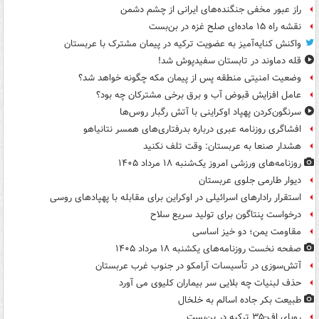
راز عبور مخفی جنگنده‌های ایرانی از چشم دشمن
نقشه راه ۱۵ ماده‌ای صلح غزه در بن‌بست
واکنش کنایه‌آمیز به عضویت ترکیه در پیمان مشترک با عربستان
قله دماوند در تابستان سفیدپوش شد!
وضعیت امنیتی منطقه پس از پیمان مکه چگونه خواهد شد؟
عامل افزایش قبوض آب و برق برخی مشترکان چه بود؟
سرنگون‌کردن پهپاد اوکراینی با آتش رگبار روس‌ها
افشاگری روزنامه عبری درباره بدرفتاری‌های همسر نتانیاهو
هشدار صنعا به عربستان: وقت تلف نکنید
روزنامه‌های ورزشی امروز یک‌شنبه ۱۸ مرداد ۱۴۰۵
دیوار طارمی جلوی عربستان
استقرار رادارهای اسرائیلی در اوکراین برای مقابله با پهپادهای روسی
درخواست پنتاگون برای تولید سریع سلاح
مقاومت یمن؛ دو خیز اساسی
صفحه نخست روزنامه‌های یکشنبه ۱۸ مرداد ۱۴۰۵
آتش‌سوزی در تأسیسات آرامکو در جنوب غرب عربستان
حذف لبنیات چه بلایی سر بیماران کلیوی می آورد
طبیعت بکر جاده اسالم به خلخال
رویای اف-۳۵ ترکیه در بن‌بست