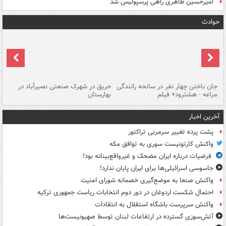
امیرحسین طاهری راهی پرسپولیس شد
حوادث
جان باختن چهار نفر در سانحه رانندگی
حریق در شهرک صنعتی نصیرآباد در
حر
مراغه - هشترود+ فیلم
بهارستان
فی
آخرین اخبار
پشت پرده تغییر سرمربی تراکتور
واکنش کارتونیست سوری به توافق مکه
فرضیات درباره ایران مضحک و غیرواقع‌بینانه بود!
جاسوسی اسرائیلی‌ها برای ایران پایان ندارد!
واکنش صنعا به موضع‌گیری خصمانه شورای امنیت
احتمال شکست اردوغان در دور دوم انتخابات ریاست جمهوری ترکیه
واکنش سرپرست باشگاه استقلال به انتقادات
آتش‌سوزی گسترده در ارتفاعات لبنان توسط صهیونیست‌ها