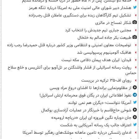
خدمه ناو لینکلن: پس از ۸ ماه حضور در دریا خسته و درمانده‌ شدیم
هشدار دبیر شورای عالی امنیت ملی به امریکا درباره تنگه هرمز
تشکیل تیم کارآگاهان زبده برای دستگیری عاملان قتل رجب‌زاده
شکار تمساح در مالزی
مجتبی جباری تیم جدیدش را انتخاب کرد
طبیعت بکر جاده اسالم به خلخال
توضیحات معاون امنیتی و انتظامی وزیر کشور درباره قتل حمیدرضا رجب زاده
هافبک آلومینیوم پرسپولیسی شد
فیدان: ایران هدف پیمان دفاعی مکه نیست
روایت رسانه اسرائیلی از فشار واشنگتن بر تل‌آویو برای آتش‌بس و خلع سلاح
حماس
رویای اف-۳۵ ترکیه در بن‌بست
از مظلوم‌نمایی براندازها تا افشای دروغ مراد ویسی
نفوذ اطلاعاتی ایران در یگان فوق محرمانه ارتش اسرائیل!
آمریکا نتوانست؛ دیگران هم نمی توانند
شوخی حاج‌قاسم با خبرنگار در عملیات آزادسازی بوکمال
جان دوباره نگین فیروزه ای ایران «دریاچه ارومیه»
اعتراف جالب یک رسانه آمریکایی به شکست
ادعای زلنسکی درباره تامین ماهانه موشک‌های رهگیر توسط آمریکا